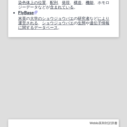
染色体
上の
位置
、
配列
、
発現
、
構造
、
機能
、ホモロ
ジーデータなどが
含まれている
。
FlyBase
米英
の
大学の
ショウジョウバエ
の
研究者
など
により
運営
される
、
ショウジョウバエ
の
生態
や
遺伝子情報
に関する
データベース
。
Weblio英和対訳辞書