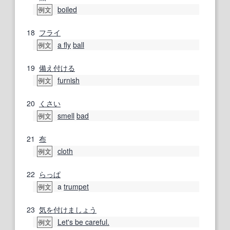
boiled
例文
18
フライ
a fly
ball
例文
19
備え付ける
furnish
例文
20
くさい
smell
bad
例文
21
布
cloth
例文
22
らっぱ
a
trumpet
例文
23
気を付け
ましょう
Let's be careful.
例文