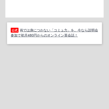
AIでは身につかない「コミュ力」を。今なら説明会
公式
参加で初月480円からのオンライン英会話！