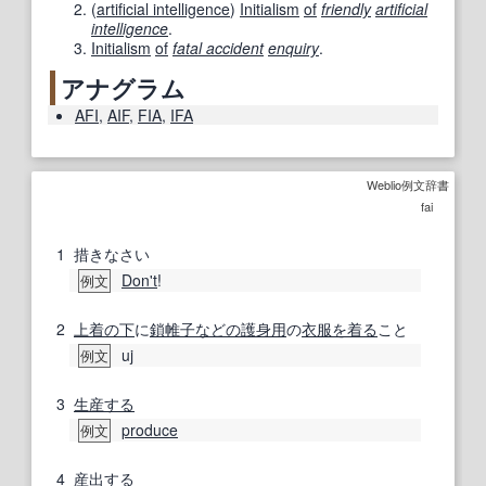
(
artificial intelligence
)
Initialism
of
friendly
artificial
intelligence
.
Initialism
of
fatal accident
enquiry
.
アナグラム
AFI
,
AIF
,
FIA
,
IFA
Weblio例文辞書
fai
1
措きなさい
Don't
!
例文
2
上着
の下
に
鎖帷子
などの
護身用
の
衣服
を着る
こと
uj
例文
3
生産する
produce
例文
4
産出する