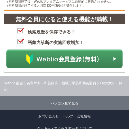
※無料期間終了後、Weblioプレミアムサービスは自動的に解約されません。
※無料期間が終了すると月額330円(税込)が発生します。
無料会員になると使える機能が満載！
検索履歴を保存できる！
語彙力診断の実施回数増加！
Weblio 辞書
>
英和辞典・和英辞典
>
機械工学英和和英辞典
>
Fai
の意味・解
説
パソコン版で見る
お問い合わせ
ヘルプ
会社情報
クッキー・アクセスデータについて