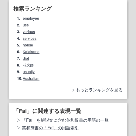
検索ランキング
1.
employee
2.
use
3.
various
4.
services
5.
house
6.
Katakame
7.
diet
8.
花火師
9.
usually
10.
Australian
もっとランキングを見る
「Fai」に関連する表現一覧
「Fai」を解説文に含む英和辞書の用語の一覧
英和辞書の「Fai」の用語索引