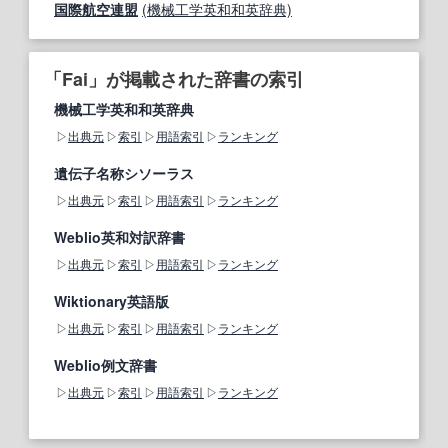
国際航空連盟
(機械工学英和和英辞典)
「Fai」が掲載された辞書の索引
機械工学英和和英辞典
出典元
索引
用語索引
ランキング
遺伝子名称シソーラス
出典元
索引
用語索引
ランキング
Weblio英和対訳辞書
出典元
索引
用語索引
ランキング
Wiktionary英語版
出典元
索引
用語索引
ランキング
Weblio例文辞書
出典元
索引
用語索引
ランキング