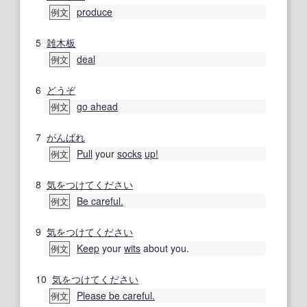
produce
例文
5
雑木
板
deal
例文
6
どうぞ
go ahead
例文
7
がんばれ
Pull
your
socks
up!
例文
8
気をつけてください
Be careful.
例文
9
気をつけてください
Keep
your
wits
about you.
例文
10
気をつけてください
Please be careful.
例文