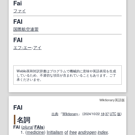
Fai
ファイ
FAI
国際航空連盟
FAI
エフ‐エー
‐
アイ
Weblio英和対訳辞書はプログラムで機械的に意味や英語表現を生成
しているため、不適切な項目が含まれていることもあります。ご了
承くださいませ。
Wiktionary英語版
FAI
出典
:『
Wiktionary
』 (2024/10/22
18
:
37
UTC
版
)
名詞
FAI
(
plural
FAIs
)
(
medicine
)
Initialism
of
free
androgen
index
.