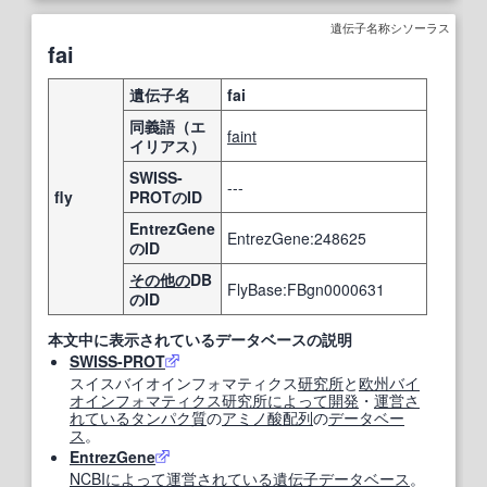
遺伝子名称シソーラス
fai
遺伝子名
fai
同義語（エ
faint
イリアス）
SWISS-
---
fly
PROTのID
EntrezGene
EntrezGene:248625
のID
その他の
DB
FlyBase:FBgn0000631
のID
本文中に表示されているデータベースの説明
SWISS-PROT
スイスバイオインフォマティクス
研究所
と
欧州
バイ
オインフォマティクス
研究所
によって
開発
・
運営
さ
れている
タンパク質
の
アミノ酸配列
の
データベー
ス
。
EntrezGene
NCBI
によって
運営
されている
遺伝子データベース
。