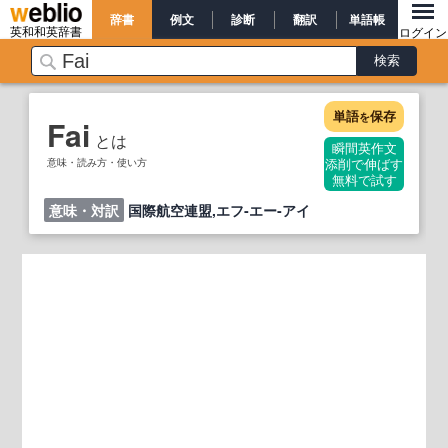
辞書
例文
診断
翻訳
単語帳
英和和英辞書
ログイン
単語
保存
を
Fai
とは
瞬間英作文
意味・読み方・使い方
添削で伸ばす
無料で試す
意味・対訳
国際航空連盟,エフ‐エー‐アイ