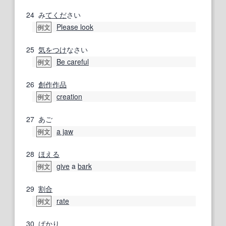
24
み
てくだ
さい
Please look
例文
25
気をつけ
なさい
Be careful
例文
26
創作
作品
creation
例文
27
あご
a jaw
例文
28
ほえる
give
a
bark
例文
29
割合
rate
例文
30
ぱかり