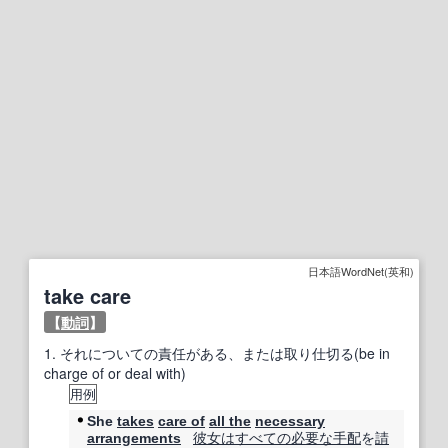
日本語WordNet(英和)
take care
【
動詞
】
1.
それについての責任がある、または取り仕切る(be in
charge of or deal with)
用例
She
takes
care of
all the
necessary
彼女は
すべての
必要な
手配
を
請
arrangements