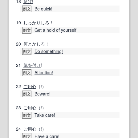
18
急げ!
Be
quick
!
例文
19
しっかりしろ
！
Get a hold of yourself
!
例文
20
何とか
しろ！
Do something!
例文
21
気を付け
!
Attention!
例文
22
ご用
心
（!）
Beware
!
例文
23
ご用
心
（!）
Take care!
例文
24
ご用
心
（!）
Have a care
!
例文