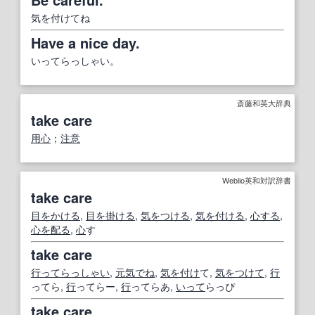
気を付けてね
Have a nice day.
いってらっしゃい。
斎藤和英大辞典
take care
用心
；
注意
Weblio英和対訳辞書
take care
目をかける
,
目を掛ける
,
気をつける
,
気を付ける
,
心する
,
心を配る
,
心
す
take care
行ってらっしゃい
,
元気でね
,
気を付け
て,
気をつけて
,
行
ってら,
行
ってらー,
行
ってらあ,
いって
らっぴ
take care