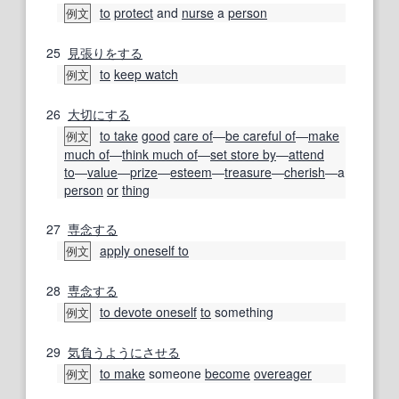
to
protect
and
nurse
a
person
例文
25
見張り
をする
to
keep watch
例文
26
大切にする
to take
good
care of
―
be careful of
―
make
例文
much of
―
think much of
―
set store by
―
attend
to
―
value
―
prize
―
esteem
―
treasure
―
cherish
―a
person
or
thing
27
専念する
apply oneself to
例文
28
専念する
to devote oneself
to
something
例文
29
気負う
ように
させる
to make
someone
become
overeager
例文