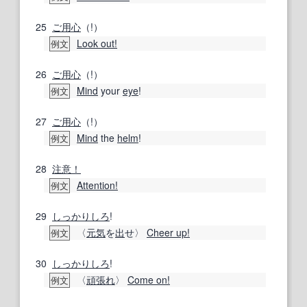
25
ご用
心
（!）
Look out!
例文
26
ご用
心
（!）
Mind
your
eye
!
例文
27
ご用
心
（!）
Mind
the
helm
!
例文
28
注意！
Attention!
例文
29
しっかりしろ
!
〈
元気
を
出
せ〉
Cheer up!
例文
30
しっかりしろ
!
〈
頑張れ
〉
Come on!
例文