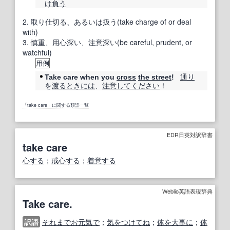
け負う
2.
取り仕切る、あるいは扱う(take charge of or deal
with)
3.
慎重、用心深い、注意深い(be careful, prudent, or
watchful)
用例
通り
Take care when you
cross
the street
!
を
渡る
ときには
、
注意してください
！
「take care」に関する類語一覧
EDR日英対訳辞書
take care
心する
；
戒心する
；
着意する
Weblio英語表現辞典
Take care.
訳語
それまでお元気で
；
気をつけてね
；
体を大事に
；
体