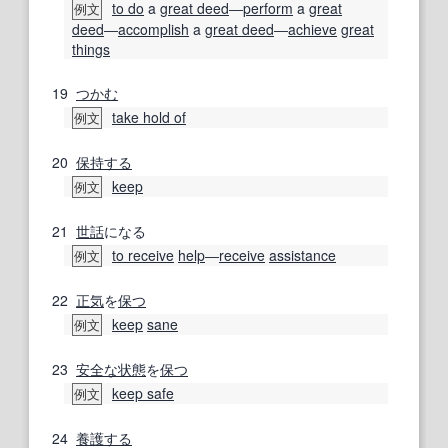
to do
a
great deed
―
perform
a
great
例文
deed
―
accomplish
a
great deed
―
achieve
great
things
19
つかむ
take hold of
例文
20
保持する
keep
例文
21
世話
になる
to receive
help
―
receive
assistance
例文
22
正気
を
保つ
keep
sane
例文
23
安全な状態
を
保つ
keep safe
例文
24
養護する