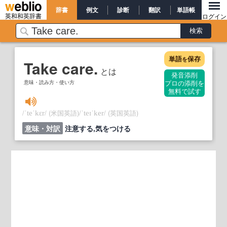
辞書
例文
診断
翻訳
単語帳
英和和英辞書
ログイン
単語
保存
を
Take care.
とは
発音添削
意味・読み方・使い方
プロの添削を
無料で試す
/
/
(米国英語)
/
/
(英国英語)
ˈteˈkɛr
ˈteɪˈker
意味・対訳
注意する,気をつける