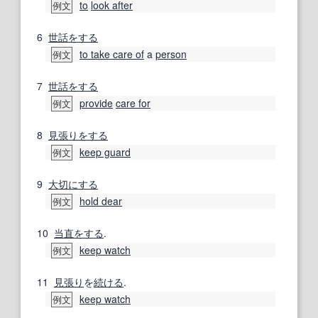
to
look after
例文
6
世話をする
to take care of
a
person
例文
7
世話をする
provide
care for
例文
8
見張り
をする
keep guard
例文
9
大切にする
hold dear
例文
10
当直
をする
.
keep watch
例文
11
見張り
を
続ける
.
keep watch
例文