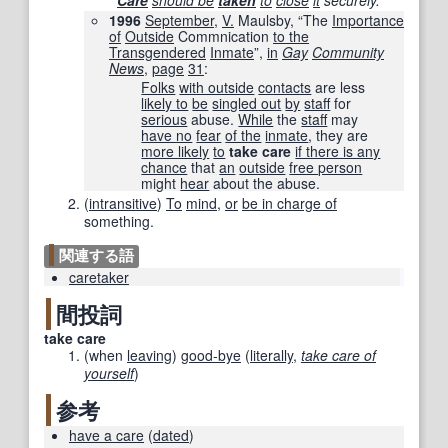
Care
should be
taken
to
close
it
securely.
1996
September
,
V.
Maulsby, “The
Importance
of
Outside
Commnication
to the
Transgendered
Inmate
”,
in
Gay
Community
News
,
page
31
:
Folks
with outside
contacts
are less
likely to
be
singled out
by
staff
for
serious
abuse.
While
the
staff
may
have no
fear
of the
inmate
, they are
more likely
to
take care
if there is any
chance
that
an
outside
free person
might
hear
about the abuse.
(
intransitive
)
To
mind
,
or
be in charge of
something.
関連する語
caretaker
間投詞
take care
(
when
leaving
)
good-bye
(
literally
,
take care of
yourself
)
参考
have a care
(
dated
)