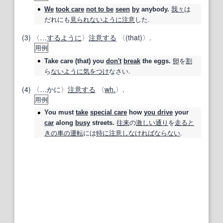
我々
は
We
took care
not to be
seen
by
anybody.
だれにも
見られない
ように
注意
した.
(3) 〈…
するように
〉
注意する
〈(that)〉.
用例
卵
を
割
Take care
(that) you
don't
break
the eggs.
ら
ないように
気をつけ
なさい.
(4) 〈…かに〉
注意する
〈
wh.
〉.
用例
You must
take
special care
how
you drive
your
往来
の
激しい
通り
を
走る
と
car
along
busy
streets.
きの
車の
運転
には
特に
注意
しなければならない
.