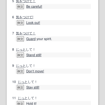
5
気をつけて！
Be careful!
例文
6
気をつけて!
Look out!
例文
7
気をつけて！
Guard
your spirit.
例文
8
じっと
して！
Stand still!
例文
9
じっと
して！
Don't move!
例文
10
じっと
して！
Stay still!
例文
11
じっと
して！
Hold it!
例文