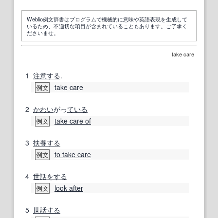
Weblio例文辞書はプログラムで機械的に意味や英語表現を生成して
いるため、不適切な項目が含まれていることもあります。ご了承く
ださいませ。
take care
1
注意する
.
take care
例文
2
かわい
がっ
ている
take care of
例文
3
扶養する
to take care
例文
4
世話をする
look after
例文
5
世話する