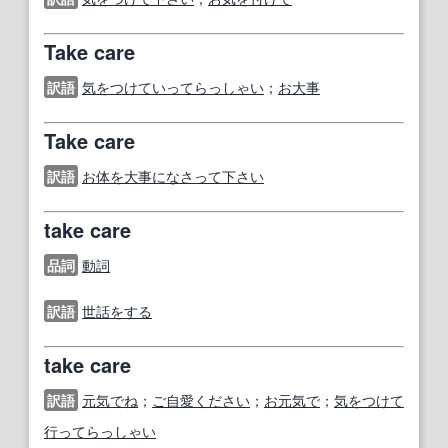
Take care
訳語
気をつけていってらっしゃい
；
お大事
Take care
訳語
お体を大事になさって下さい
take care
品詞
動詞
訳語
世話をする
take care
訳語
元気でね
；
ご自愛ください
；
お元気で
；
気をつけて
行ってらっしゃい