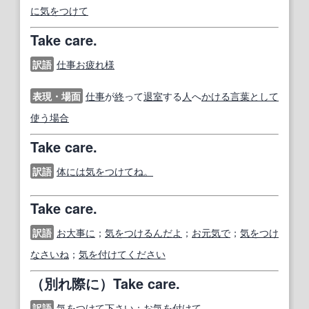
に気をつけて
Take care.
訳語
仕事お疲れ様
表現・場面
仕事
が
終
って
退室
する
人
へ
かける
言葉
として
使う
場合
Take care.
訳語
体には気をつけてね。
Take care.
訳語
お大事に
；
気をつけるんだよ
；
お元気で
；
気をつけ
なさいね
；
気を付けてください
（別れ際に）Take care.
訳語
気をつけて下さい
；
お気を付けて