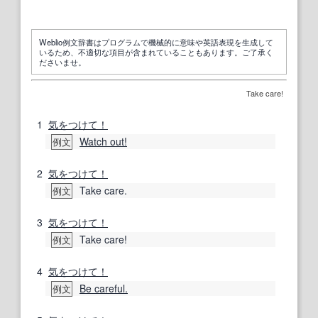
Weblio例文辞書はプログラムで機械的に意味や英語表現を生成して
いるため、不適切な項目が含まれていることもあります。ご了承く
ださいませ。
Take care!
1
気をつけて！
Watch out!
例文
2
気をつけて！
Take care.
例文
3
気をつけて！
Take care!
例文
4
気をつけて！
Be careful.
例文