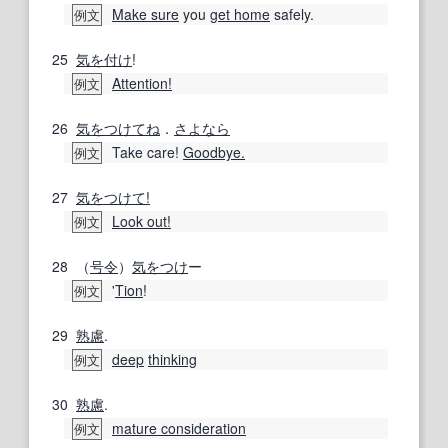
Make sure
you
get home
safely.
例文
25
気を付け
!
Attention!
例文
26
気をつけてね
．
さよなら
Take care!
Goodbye.
例文
27
気をつけて!
Look out!
例文
28
（
号令
）
気をつけ
ー
'
Tion
!
例文
29
熟慮
.
deep
thinking
例文
30
熟慮
.
mature consideration
例文