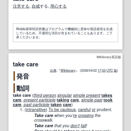
注意する
,
自戒
する,
用心する
Weblio英和対訳辞書はプログラムで機械的に意味や英語表現を生成
しているため、不適切な項目が含まれていることもあります。ご了
承くださいませ。
Wiktionary英語版
take care
出典
:『
Wiktionary
』 (2026/04/22
17
:
53
UTC
版
)
発音
動詞
take care
(
third-person
singular
simple present
takes
care
,
present participle
taking
care
,
simple past
took
care
,
past participle
taken
care
)
(
intransitive
)
To be cautious
,
careful
or
prudent.
Take care
when you’
re
crossing
the
crosswalk.
Take care
that you
don't
fall
!