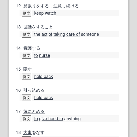
12
見張り
をする
，
注意
し続ける
keep watch
例文
13
世話をする
こと
the
act
of
taking
care of
someone
例文
14
看護する
to
nurse
例文
15
隠す
hold back
例文
16
引っ込める
hold back
例文
17
気にとめる
to
give heed to
anything
例文
18
大事
をなす