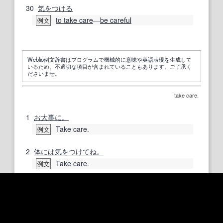
30
気をつける
to take care
―
be careful
例文
Weblio例文辞書はプログラムで機械的に意味や英語表現を生成して
いるため、不適切な項目が含まれていることもあります。ご了承く
ださいませ。
take care.
1
お大事に。
Take care.
例文
2
体には気をつけてね。
Take care.
例文
3
気をつけてください
Take care.
例文
4
おげん
きで