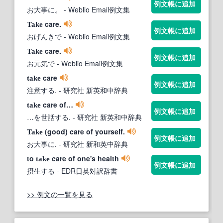
例文帳に追加
お大事に。
- Weblio Email例文集
care.
Take
例文帳に追加
おげんきで
- Weblio Email例文集
care.
Take
例文帳に追加
お元気で
- Weblio Email例文集
care
take
例文帳に追加
注意する.
- 研究社 新英和中辞典
care of…
take
例文帳に追加
…を世話する.
- 研究社 新英和中辞典
(good) care of yourself.
Take
例文帳に追加
お大事に.
- 研究社 新和英中辞典
to
care of one's health
take
例文帳に追加
摂生する
- EDR日英対訳辞書
>> 例文の一覧を見る