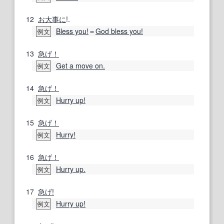
12
お大事に
!.
Bless you!
＝
God bless you!
例文
13
急げ！
Get a move on.
例文
14
急げ！
Hurry up!
例文
15
急げ！
Hurry!
例文
16
急げ！
Hurry up.
例文
17
急げ!
Hurry up!
例文