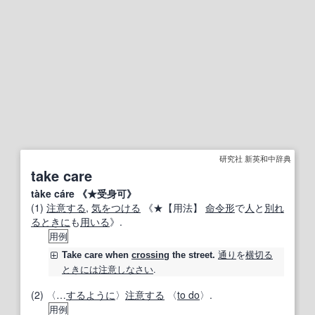
研究社 新英和中辞典
take care
tàke cáre 《★受身可》
(1)
注意する
,
気をつける
《★
【用法】
命令形
で
人
と
別れ
る
ときに
も
用いる
》.
用例
通り
を
横切る
Take care
when
crossing
the street.
ときには
注意しなさい
.
(2) 〈…
するように
〉
注意する
〈
to do
〉.
用例