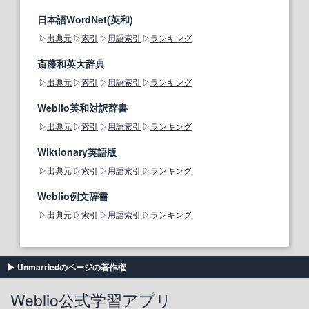
日本語WordNet(英和)
出典元
索引
用語索引
ランキング
斎藤和英大辞典
出典元
索引
用語索引
ランキング
Weblio英和対訳辞書
出典元
索引
用語索引
ランキング
Wiktionary英語版
出典元
索引
用語索引
ランキング
Weblio例文辞書
出典元
索引
用語索引
ランキング
Unmarriedのページの著作権
Weblio公式学習アプリ