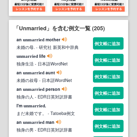
「Unmarried」を含む例文一覧 (205)
an
mother
unmarried
例文帳に追加
未婚の母.
- 研究社 新英和中辞典
life
unmarried
例文帳に追加
独身生活
- 日本語WordNet
an
aunt
unmarried
例文帳に追加
未婚の叔母
- 日本語WordNet
an
person
unmarried
例文帳に追加
独身の人
- EDR日英対訳辞書
I'm
.
unmarried
例文帳に追加
まだ未婚です。
- Tatoeba例文
an
man
unmarried
例文帳に追加
独身の男
- EDR日英対訳辞書