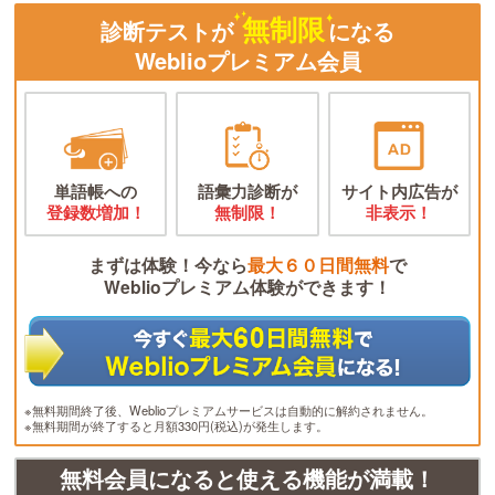
無制限
診断テストが
になる
Weblioプレミアム会員
単語帳への
語彙力診断が
サイト内広告が
登録数増加！
無制限！
非表示！
まずは体験！今なら
最大６０日間無料
で
Weblioプレミアム体験ができます！
※無料期間終了後、Weblioプレミアムサービスは自動的に解約されません。
※無料期間が終了すると月額330円(税込)が発生します。
無料会員になると使える機能が満載！