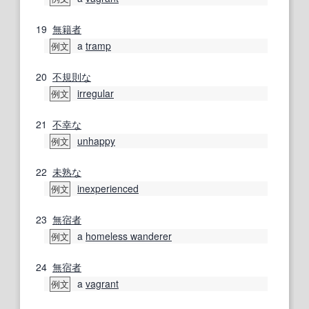
19
無籍者
a
tramp
例文
20
不規則な
irregular
例文
21
不幸な
unhappy
例文
22
未熟な
inexperienced
例文
23
無宿者
a
homeless wanderer
例文
24
無宿者
a
vagrant
例文