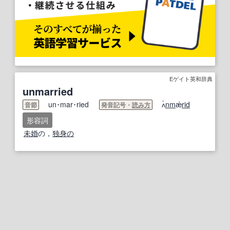
Eゲイト英和辞典
unmarried
un･mar･ried
ʌ̀
nm
ǽ
rid
音節
発音記号・
読み方
形容詞
未婚
の，
独身の