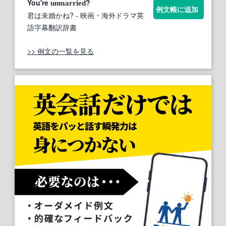
You're
?
unmarried
例文帳に追加
君は未婚かね?
- 映画・海外ドラマ英
語字幕翻訳辞書
>> 例文の一覧を見る