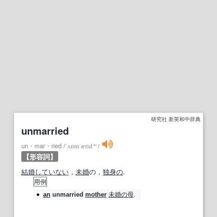
研究社 新英和中辞典
unmarried
←
un・mar・ried
/
`ʌnmˈærid
/
【形容詞】
結婚
していない
，
未婚
の，
独身の
.
用例
未婚の母
.
an
unmarried
mother