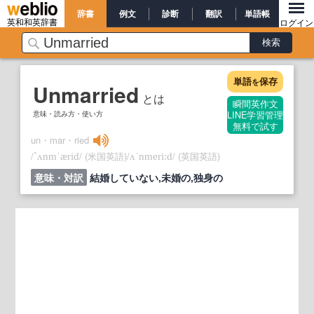
辞書
例文
診断
翻訳
単語帳
英和和英辞書
ログイン
単語
保存
を
Unmarried
とは
瞬間英作文
意味・読み方・使い方
LINE学習管理
無料で試す
un・mar・ried
/
/
(米国英語)
/
/
(英国英語)
`ʌnmˈærid
ʌˈnmeri:d
意味・対訳
結婚していない,未婚の,独身の