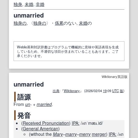
独身
,
未婚
,
非
婚
unmarried
独身の
, 〈
独身の
〉・
係累
のない,
未婚
の
Weblio英和対訳辞書はプログラムで機械的に意味や英語表現を生成
しているため、不適切な項目が含まれていることもあります。ご了
承くださいませ。
Wiktionary英語版
unmarried
出典
:『
Wiktionary
』 (2026/02/04
19
:09
UTC
版
)
語源
From
un
-
+‎
married
.
発音
(
Received Pronunciation
)
IPA:
/ʌnˈmæɹ.id/
(
General American
)
(
without the
Mary
–
marry
–
merry
merger
)
IPA:
/ʌn