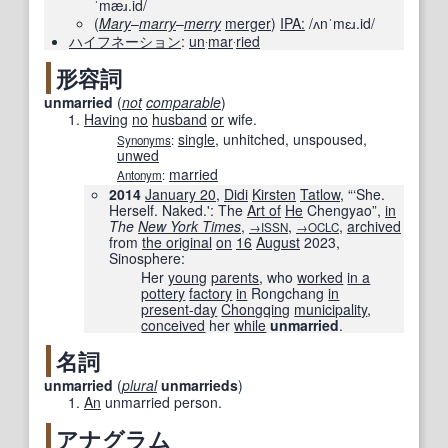
ˈmæɹ.id/
(
Mary
–
marry
–
merry
merger
)
IPA:
/ʌnˈmɛɹ.id/
ハイフネーション
:
un
‧
mar
‧
ried
形容詞
unmarried
(
not
comparable
)
Having
no
husband
or
wife.
single
,
unhitched
,
unspoused
,
Synonyms
:
unwed
married
Antonym
:
2014
January 20
,
Didi
Kirsten
Tatlow
, “‘She.
Herself. Naked.': The
Art of
He
Chengyao”,
in
The
New York Times
‎,
,
,
archived
→ISSN
→OCLC
from
the original
on
16
August
2023
,
Sinosphere‎:
Her
young
parents
, who
worked
in a
pottery
factory
in
Rongchang
in
present-day
Chongqing
municipality
,
conceived
her
while
unmarried
.
名詞
unmarried
(
plural
unmarrieds
)
An
unmarried person.
アナグラム