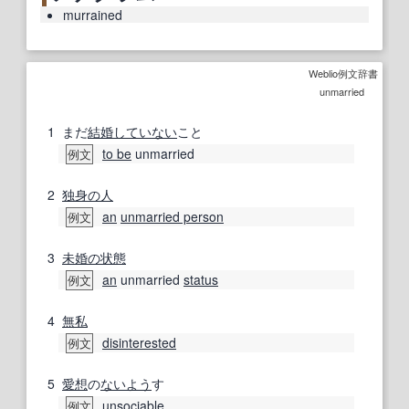
murrained
Weblio例文辞書
unmarried
1
まだ
結婚
していない
こと
to be
unmarried
例文
2
独身の
人
an
unmarried person
例文
3
未婚
の状態
an
unmarried
status
例文
4
無私
disinterested
例文
5
愛想
の
ないよう
す
unsociable
例文