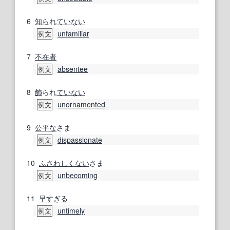
6
知ら
れ
ていない
unfamiliar
例文
7
不在者
absentee
例文
8
飾
られ
ていない
unornamented
例文
9
公平な
さま
dispassionate
例文
10
ふさわしくない
さま
unbecoming
例文
11
早すぎる
untimely
例文