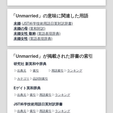
「Unmarried」の意味に関連した用語
未婚
(JST科学技術用語日英対訳辞書)
未婚の母
(英和対訳)
未婚女性 敬称
(英語表現辞典)
未婚女性
(英語表現辞典)
「Unmarried」が掲載された辞書の索引
研究社 新英和中辞典
出典元
索引
用語索引
ランキング
カテゴリ
品詞別索引
Eゲイト英和辞典
出典元
索引
用語索引
ランキング
JST科学技術用語日英対訳辞書
出典元
索引
用語索引
ランキング