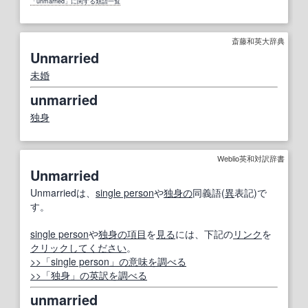
「unmarried」に関する類語一覧
斎藤和英大辞典
Unmarried
未婚
unmarried
独身
Weblio英和対訳辞書
Unmarried
Unmarriedは、
single person
や
独身の
同義語(
異
表記)で
す。
single person
や
独身の
項目
を
見る
には、下記の
リンク
を
クリックしてください
。
>>「single person」の意味を調べる
>>「独身」の英訳を調べる
unmarried