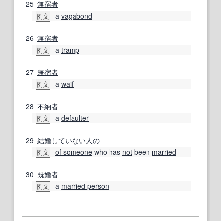
25
無宿者
a
vagabond
例文
26
無宿者
a
tramp
例文
27
無宿者
a
waif
例文
28
不納
者
a
defaulter
例文
29
結婚
していない
人の
of someone
who has
not
been
married
例文
30
既婚者
a
married person
例文