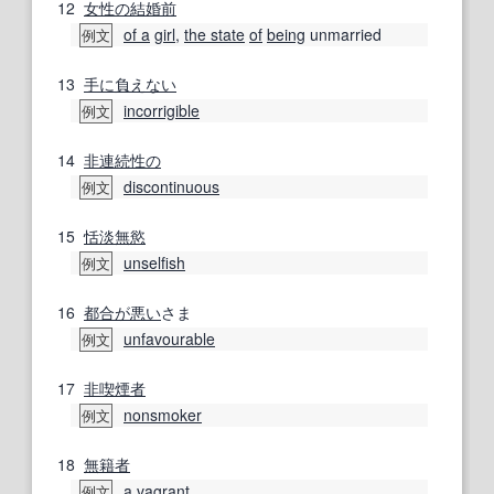
12
女性の
結婚
前
of a
girl
,
the state
of
being
unmarried
例文
13
手に負えない
incorrigible
例文
14
非連続
性の
discontinuous
例文
15
恬淡
無慾
unselfish
例文
16
都合が悪い
さま
unfavourable
例文
17
非喫煙者
nonsmoker
例文
18
無籍者
a
vagrant
例文