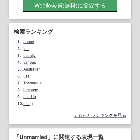
Weblio会員
(無料)
に登録する
検索ランキング
1.
house
2.
just
3.
usually
4.
various
5.
Australian
6.
use
7.
Thesaurus
8.
because
9.
used in
10.
using
もっとランキングを見る
「Unmarried」に関連する表現一覧