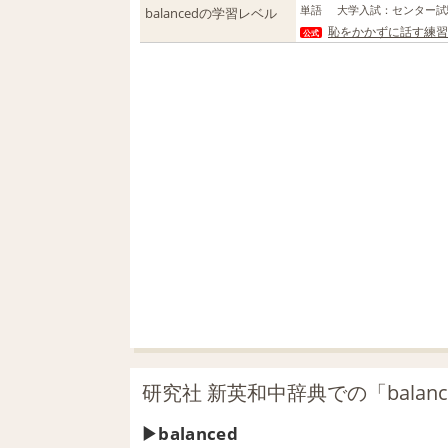
単語
大学入試
：
センター試
balancedの学習レベル
恥をかかずに話す練習。A
公式
研究社 新英和中辞典での「balan
balanced