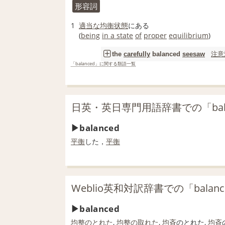
形容詞
1
適当な
均衡状態
にある
(
being
in a state
of
proper
equilibrium
)
注意
the
carefully
balanced
seesaw
「balanced」に関する類語一覧
日英・英日専門用語辞書での「bal
balanced
平衡
した，
平衡
Weblio英和対訳辞書での「balan
balanced
均整のとれた
,
均整の取れた
,
均斉
のとれた,
均斉