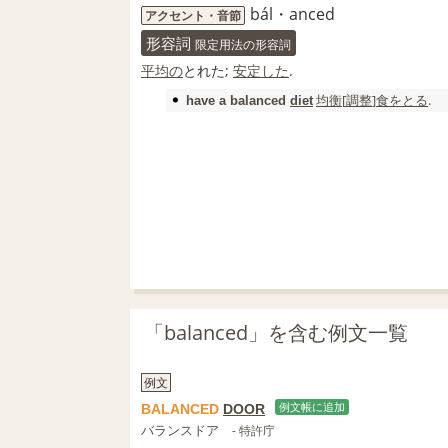
bál・anced
アクセント・音節
形容詞
限定用法の形容詞
平均の
とれた;
安定した
.
均衡
[
調整
]
食
をとる
.
have a
balanced
diet
「balanced」を含む例文一覧
例文
BALANCED
DOOR
例文帳に追加
バランスドア
- 特許庁