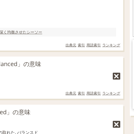
深く
均衡
させた
シーソー
出典元
索引
用語索引
ランキング
anced」の意味
出典元
索引
用語索引
ランキング
ced」の意味
の
取
れた, バランスド