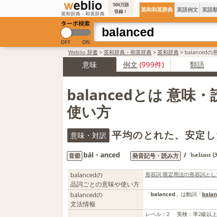
506万語
英和和英辞典
英語例文
英語
収録！
英和辞典・和英辞典
Weblio 辞書
>
英和辞典・和英辞典
>
英和辞典
>
balanced
意味
例文
(999件)
類語
balancedとは 意味
使い方
平均のとれた、安定し
意味・対訳
bál・anced
/
音節
発音記号・読み方
ˈbælʌnst
balancedの
形容詞 限定用法の形容詞と
品詞ごとの意味や使い方
balancedの
「
balanced
」は動詞「
bala
文法情報
レベル
：
2
英検
：
準2級以