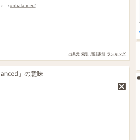
（←→
unbalanced
）
出典元
索引
用語索引
ランキング
anced」の意味