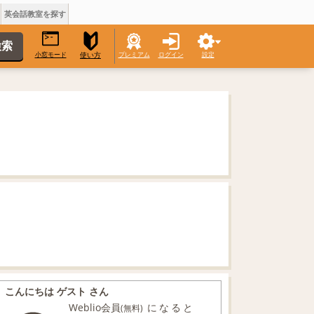
英会話教室を探す
小窓モード
プレミアム
ログイン
設定
使い方
こんにちは ゲスト さん
Weblio会員
になると
(無料)