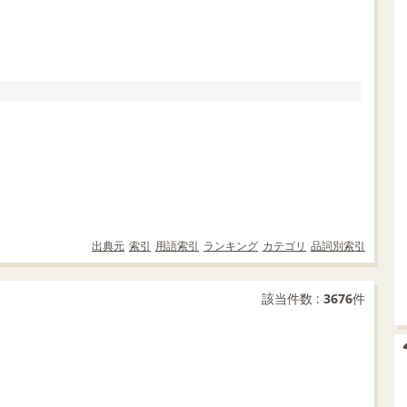
出典元
索引
用語索引
ランキング
カテゴリ
品詞別索引
該当件数 :
3676
件