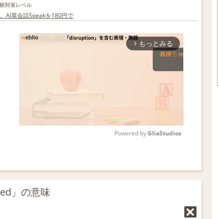
験対策レベル
I英会話Speakを180円で
もっとみる
arrow_forward_ios
Powered by 
GliaStudios
M
u
t
ced」の意味
e