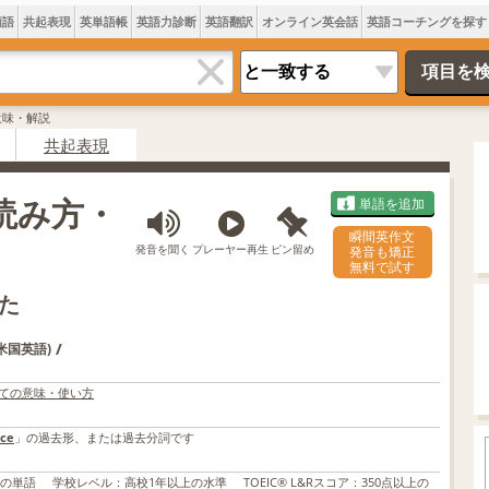
類語
共起表現
英単語帳
英語力診断
英語翻訳
オンライン英会話
英語コーチングを探す
の意味・解説
共起表現
・読み方・
単語を追加
瞬間英作文
発音を聞く
プレーヤー再生
ピン留め
発音も矯正
無料で試す
た
/
(米国英語)
しての意味・使い方
nce
」の過去形、または過去分詞です
上の単語
学校レベル
：
高校1年以上の水準
TOEIC® L&Rスコア
：
350点以上の