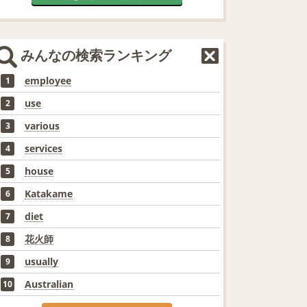
みんなの検索ランキング
employee
1
use
2
various
3
services
4
house
5
Katakame
6
diet
7
花火師
8
usually
9
Australian
10