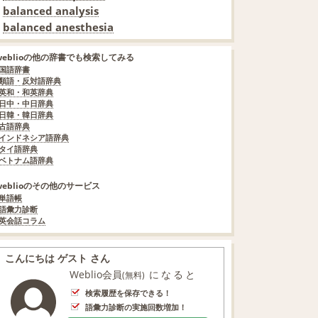
balanced analysis
balanced anesthesia
weblioの他の辞書でも検索してみる
国語辞書
類語・反対語辞典
英和・和英辞典
日中・中日辞典
日韓・韓日辞典
古語辞典
インドネシア語辞典
タイ語辞典
ベトナム語辞典
weblioのその他のサービス
単語帳
語彙力診断
英会話コラム
こんにちは ゲスト さん
Weblio会員
になると
(無料)
検索履歴を保存できる！
語彙力診断の実施回数増加！