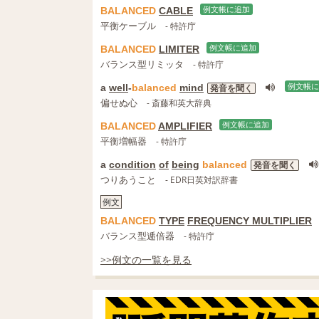
BALANCED
CABLE
例文帳に追加
平衡ケーブル
- 特許庁
BALANCED
LIMITER
例文帳に追加
バランス型リミッタ
- 特許庁
a
well
-
balanced
mind
例文帳に
発音を聞く
偏せぬ心
- 斎藤和英大辞典
BALANCED
AMPLIFIER
例文帳に追加
平衡増幅器
- 特許庁
a
condition
of
being
balanced
発音を聞く
つりあうこと
- EDR日英対訳辞書
例文
BALANCED
TYPE
FREQUENCY MULTIPLIER
バランス型逓倍器
- 特許庁
>>例文の一覧を見る