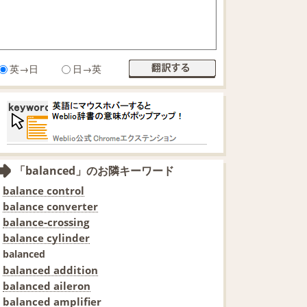
英→日
日→英
「balanced」のお隣キーワード
balance control
balance converter
balance‐crossing
balance cylinder
balanced
balanced addition
balanced aileron
balanced amplifier