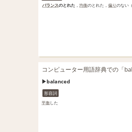
バランス
のとれた
，
均衡
のとれた，
偏り
のない
コンピューター用語辞典での「bal
balanced
形容詞
平衡
した