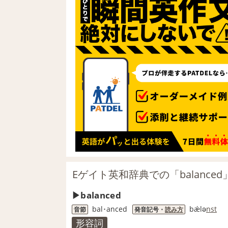
Eゲイト英和辞典での「balance
balanced
bal･anced
bǽlə
nst
音節
発音記号・
読み方
形容詞