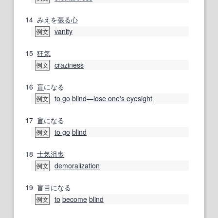
14
みえを
張る
心
vanity
例文
15
狂気
craziness
例文
16
盲
になる
to go
blind
―
lose one's eyesight
例文
17
盲
になる
to go
blind
例文
18
士気沮喪
demoralization
例文
19
盲目
になる
to
become
blind
例文