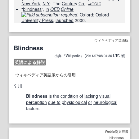
New York
,
N.Y.
: The
Century
Co.
,
.
→OCLC
“
blindness
”,
in
OED
Online
,
Oxford
:
Oxford
University Press
,
launched
2000.
ウィキペディア英語版
Blindness
出典:『Wikipedia』 (2011/07/08 04:30 UTC 版)
英語による解説
ウィキペディア英語版からの引用
引用
Blindness
is
the
condition
of
lacking
visual
perception
due to
physiological
or
neurological
factors.
Weblio例文辞書
blindness