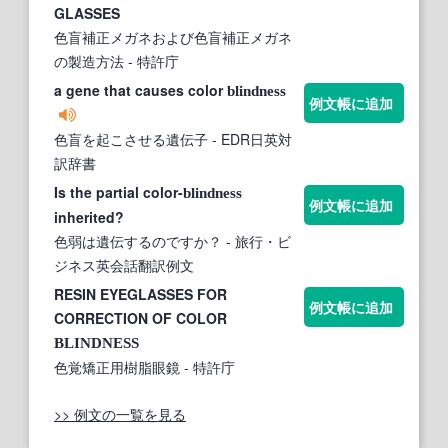
GLASSES
色盲補正メガネおよび色盲補正メガネ
の製造方法
- 特許庁
a gene that causes color
blindness
例文帳に追加
色盲を起こさせる遺伝子
- EDR日英対
訳辞書
Is the partial color-
blindness
例文帳に追加
inherited?
色弱は遺伝するのですか？
- 旅行・ビ
ジネス英会話翻訳例文
RESIN EYEGLASSES FOR
例文帳に追加
CORRECTION OF COLOR
BLINDNESS
色覚矯正用樹脂眼鏡
- 特許庁
>> 例文の一覧を見る