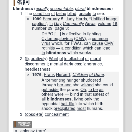
名詞
blindness
(
usually
uncountable
,
plural
blindnesses
)
The
condition
of
being
blind
;
unable
to
see.
1989
February
5,
Judy
Harris
, “
Untitled
image
caption
”,
in
Gay
Community
News
,
volume
16
,
number
29
,
page
3:
DHPG
[
…
]
is
effective
in fighting
Cytomegalovirus
(
CMV
), a
common
virus
which, for PWAs, can
cause
CMV
retinitis
— a
condition
which can
lead
to
blindness
within weeks.
(
figuratively
)
Want
of
intellectual
or
moral
discernment
;
mental
darkness
;
ignorance
,
heedlessness.
1976
,
Frank
Herbert
,
Children
of Dune
:
A tormenting
hunger
shuddered
through
her and
she
wished
she could
put aside
the power.
Oh
,
to be
as
others
were —
blind
in that
safest
of
all
blindnesses
,
living
only
the
hypnoidal
half-life
into which birth-
shock
precipitated
most
humans.
(
obsolete
)
concealment
同意語
ablepsy
(
rare
)