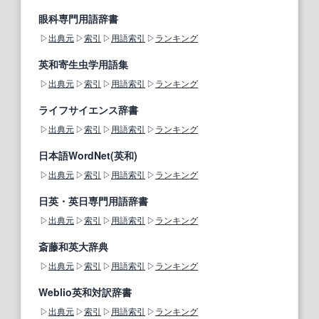
眼科専門用語辞書
出典元
索引
用語索引
ランキング
英和寄生虫学用語集
出典元
索引
用語索引
ランキング
ライフサイエンス辞書
出典元
索引
用語索引
ランキング
日本語WordNet(英和)
出典元
索引
用語索引
ランキング
日英・英日専門用語辞書
出典元
索引
用語索引
ランキング
斎藤和英大辞典
出典元
索引
用語索引
ランキング
Weblio英和対訳辞書
出典元
索引
用語索引
ランキング