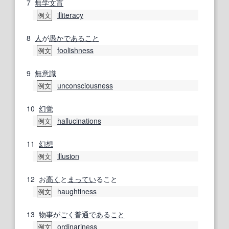
7
無学
文盲
illiteracy
例文
8
人
が
愚か
であること
foolishness
例文
9
無意識
unconsciousness
例文
10
幻覚
hallucinations
例文
11
幻想
illusion
例文
12
お
高く
と
まってい
ること
haughtiness
例文
13
物事
が
ごく普通
であること
ordinariness
例文