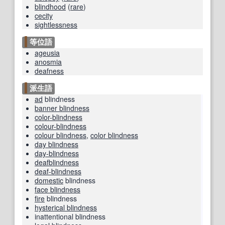
blindhood
(
rare
)
cecity
sightlessness
等位語
ageusia
anosmia
deafness
派生語
ad
blindness
banner blindness
color-blindness
colour-blindness
colour blindness
,
color blindness
day blindness
day-blindness
deafblindness
deaf-blindness
domestic
blindness
face blindness
fire
blindness
hysterical blindness
inattentional blindness