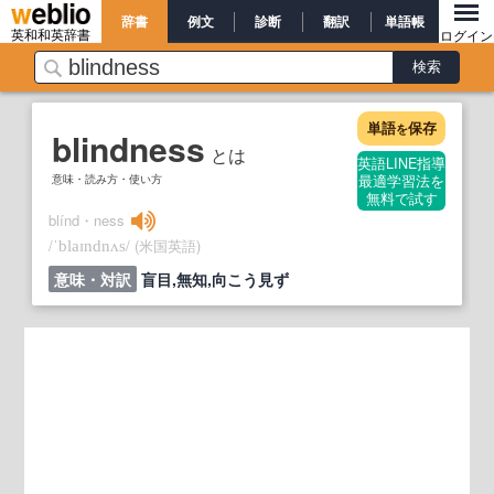
辞書
例文
診断
翻訳
単語帳
英和和英辞書
ログイン
単語
保存
を
blindness
とは
英語LINE指導
意味・読み方・使い方
最適学習法を
無料で試す
blínd・ness
/
/
(米国英語)
ˈblaɪndnʌs
意味・対訳
盲目,無知,向こう見ず