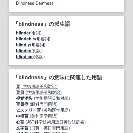
Blindness-Deafness
「blindness」の派生語
blinder
(名詞)
blindable
(形容詞)
blindly
(形容詞)
blinden
(動詞)
blindism
(名詞)
「blindness」の意味に関連した用語
盲
(学術用語英和対訳)
盲目
(学術用語英和対訳)
視覚消失
(学術用語英和対訳)
盲目症
(眼科専門用語)
ヒステリー盲
(英和医学用語)
中枢盲
(英和医学用語)
心盲
(JST科学技術用語日英対訳辞書)
文字盲
(日英・英日専門用語)