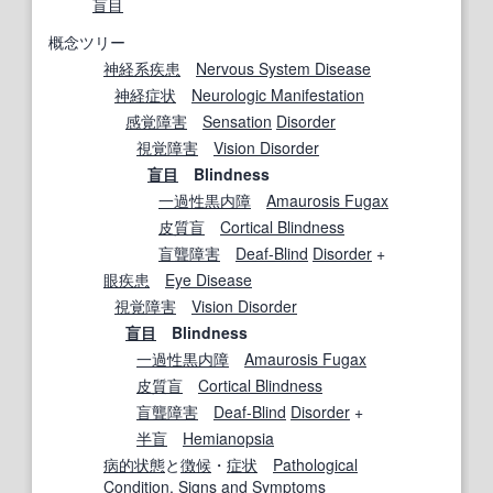
盲目
概念ツリー
神経系疾患
Nervous System Disease
神経症状
Neurologic Manifestation
感覚障害
Sensation
Disorder
視覚障害
Vision Disorder
盲目
Blindness
一過性黒内障
Amaurosis Fugax
皮質盲
Cortical Blindness
盲聾
障害
Deaf-Blind
Disorder
+
眼疾患
Eye Disease
視覚障害
Vision Disorder
盲目
Blindness
一過性黒内障
Amaurosis Fugax
皮質盲
Cortical Blindness
盲聾
障害
Deaf-Blind
Disorder
+
半盲
Hemianopsia
病的状態
と
徴候
・
症状
Pathological
Condition
,
Signs
and
Symptoms