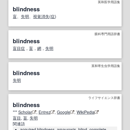
英和医学用語集
blindness
盲
、
失明
、
視覚消失
(
症
)
眼科専門用語辞書
blindness
盲目症
，
盲
，
網
，
失明
英和寄生虫学用語集
blindness
失明
ライフサイエンス辞書
blindness
***
Scholar
,
Entrez
,
Google
,
WikiPedia
盲目
,
盲
,
失明
関連語
acquired blindness
,
amaurosis
,
blind
,
complete