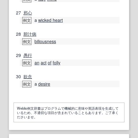
27
邪心
a
wicked heart
例文
28
胆汁
病
biliousness
例文
29
愚行
an
act
of
folly
例文
30
欲念
a
desire
例文
Weblio例文辞書はプログラムで機械的に意味や英語表現を生成して
いるため、不適切な項目が含まれていることもあります。ご了承く
ださいませ。