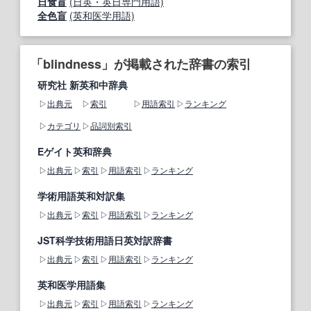
日食盲
(日英・英日専門用語)
全色盲
(英和医学用語)
「blindness」が掲載された辞書の索引
研究社 新英和中辞典
出典元
索引
用語索引
ランキング
カテゴリ
品詞別索引
Eゲイト英和辞典
出典元
索引
用語索引
ランキング
学術用語英和対訳集
出典元
索引
用語索引
ランキング
JST科学技術用語日英対訳辞書
出典元
索引
用語索引
ランキング
英和医学用語集
出典元
索引
用語索引
ランキング