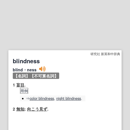
研究社 新英和中辞典
blindness
blínd・ness
【名詞】
【不可算名詞】
1
盲目
.
用例
⇒
color
blindness
,
night
blindness
.
2
無知
;
向こう見ず
.