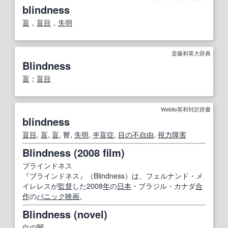
blindness
盲
，
盲目
，
失明
斎藤和英大辞典
Blindness
盲
；
盲目
Weblio英和対訳辞書
blindness
盲目
,
盲
,
盲
, 瞽,
失明
,
半盲症
,
目の
不自由
,
視力障害
Blindness (2008 film)
ブラインドネス
『ブラインドネス』（Blindness）は、フェルナンド・メ
イレレスが
監督
した2008
年
の
日本
・ブラジル・カナダ
合
作
の
パニック映画
。
Blindness (novel)
白の
闇