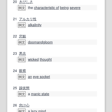
20
きびしさ
the
characteristic of
being
severe
例文
21
アルカリ性
alkalinity
例文
22
悲観
doomandgloom
例文
23
悪念
wicked
thought
例文
24
眼窩
an
eye socket
例文
25
躁状態
a
manic state
例文
26
怠け
心
a
lazy
mind
例文