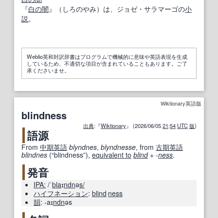
『
白の
闇
』（しろのやみ）は、ジョゼ・サラマーゴの
小
説
。
Weblio英和対訳辞書はプログラムで機械的に意味や英語表現を生成
しているため、不適切な項目が含まれていることもあります。ご了
承くださいませ。
Wiktionary英語版
blindness
出典
:『
Wiktionary
』 (2026/06/05
21
:
54
UTC
版
)
語源
From
中期
英語
blyndnes
,
blyndnesse
, from
古期
英語
blindnes
(
“
blindness
”
)
,
equivalent to
blind
+‎
-
ness
.
発音
IPA:
/ˈ
bla
ɪ
ndn
ə
s/
ハイフネーション
:
blind
‧
ness
韻
:
-aɪ
ndn
əs