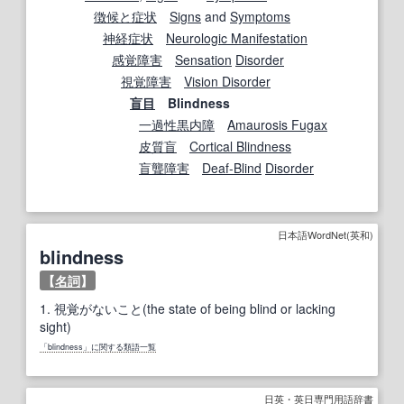
徴候と症状
Signs
and
Symptoms
神経症状
Neurologic Manifestation
感覚障害
Sensation
Disorder
視覚障害
Vision Disorder
盲目
Blindness
一過性黒内障
Amaurosis Fugax
皮質盲
Cortical Blindness
盲聾
障害
Deaf-Blind
Disorder
日本語WordNet(英和)
blindness
【
名詞
】
1.
視覚がないこと(the state of being blind or lacking
sight)
「blindness」に関する類語一覧
日英・英日専門用語辞書