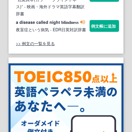
ス)”
- 映画・海外ドラマ英語字幕翻訳
辞書
a disease called night
blindness
例文帳に追加
夜盲症という病気
- EDR日英対訳辞書
>> 例文の一覧を見る