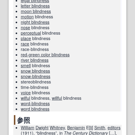
legal blindness
letter blindness
moon blindness
motion
blindness
night blindness
nose
blindness
perceptual
blindness
place
blindness
race
blindness
race-blindness
red-green color blindness
river blindness
smell
blindness
snow blindness
snow-blindness
stereoblindness
time-blindness
voice
blindness
wilful
blindness
,
willful
blindness
word-blindness
word blindness
参照
William
Dwight
Whitney
,
Benjamin
E[
li
]
Smith
,
editors
(
1911
), “
blindness
”,
in
The
Century
Dictionary
[
…
]
,