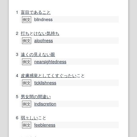
1
盲目
であること
blindness
例文
2
打ち
と
けない
気持ち
aloofness
例文
3
遠くの
見えない
眼
nearsightedness
例文
4
皮膚感覚
として
くすぐったい
こと
ticklishness
例文
5
男女
間の
間違い
indiscretion
例文
6
弱々しい
こと
feebleness
例文