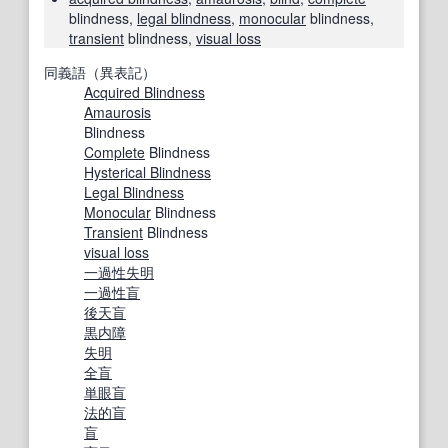
blindness,
legal blindness
,
monocular
blindness,
transient
blindness,
visual loss
同義語（異表記）
Acquired Blindness
Amaurosis
Blindness
Complete
Blindness
Hysterical Blindness
Legal Blindness
Monocular
Blindness
Transient
Blindness
visual loss
一過性
失明
一過性
盲
後天盲
黒内障
失明
全盲
単眼
盲
法的盲
盲