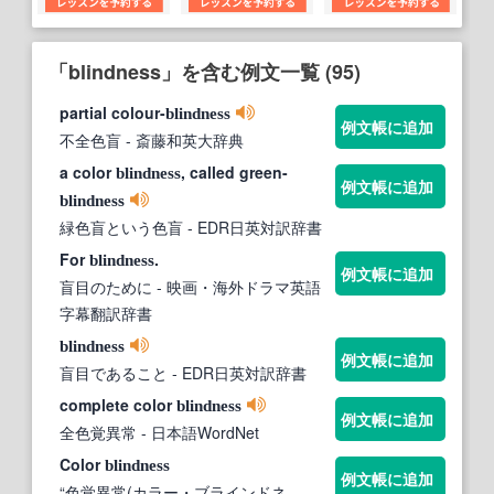
「blindness」を含む例文一覧 (95)
partial colour-
blindness
例文帳に追加
不全色盲
- 斎藤和英大辞典
a color
, called green-
blindness
例文帳に追加
blindness
緑色盲という色盲
- EDR日英対訳辞書
For
.
blindness
例文帳に追加
盲目のために
- 映画・海外ドラマ英語
字幕翻訳辞書
blindness
例文帳に追加
盲目であること
- EDR日英対訳辞書
complete color
blindness
例文帳に追加
全色覚異常
- 日本語WordNet
Color
blindness
例文帳に追加
“色覚異常(カラー・ブラインドネ