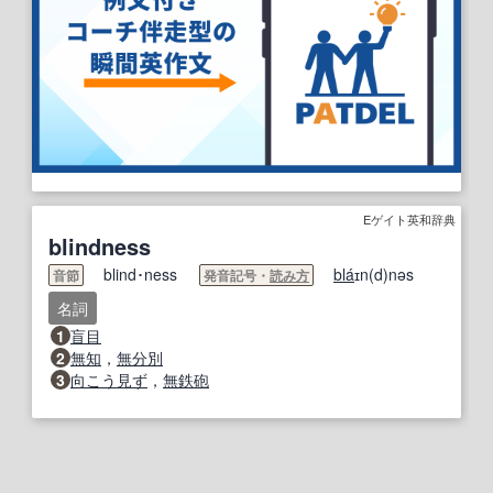
Eゲイト英和辞典
blindness
blind･ness
bla
́ɪn(d)nəs
音節
発音記号・
読み方
名詞
1
盲目
2
無知
，
無分別
3
向こう見ず
，
無鉄砲