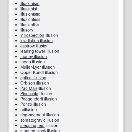
illusionism
illusionist
illusionistic
illusionless
illusionlike
illusory
introspection
illusion
irradiation illusion
Jastrow illusion
leaning tower
illusion
money illusion
moon illusion
Müller-Lyer illusion
Oppel-Kundt illusion
optical illusion
Orbison
illusion
Pac-Man
illusion
Pinocchio
illusion
Poggendorff illusion
Ponzo illusion
reillusion
ring-segment illusion
somatogravic illusion
stepping
feet
illusion
stopped
clock
illusion