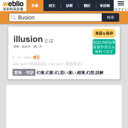
辞書
例文
診断
翻訳
単語帳
英和和英辞書
ログイン
単語
保存
を
illusion
とは
英語LINE指導
意味・読み方・使い方
最適学習法を
無料で試す
il・lu・sion
/
/
(米国英語)
/
/
(英国英語)
əlúːʒən
ˌɪˈlu:ʒʌn
意味・対訳
幻覚,幻影,幻,思い違い,錯覚,幻想,誤解