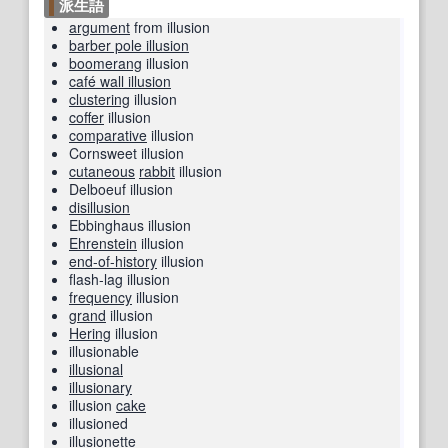
派生語
argument
from illusion
barber pole illusion
boomerang
illusion
café wall illusion
clustering
illusion
coffer
illusion
comparative
illusion
Cornsweet illusion
cutaneous
rabbit
illusion
Delboeuf illusion
disillusion
Ebbinghaus illusion
Ehrenstein
illusion
end-of-history
illusion
flash-lag illusion
frequency
illusion
grand
illusion
Hering
illusion
illusionable
illusional
illusionary
illusion
cake
illusioned
illusionette