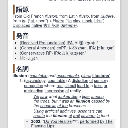
語源
From
Old French
illusion
, from
Latin
ill
ū
si
ō
, from
ill
ū
dere
,
from
in
-
(
“
at
, upon
”
)
+
lū
dere
(
“
to
play
,
mock
,
trick
”
)
.
Displaced
native
古期
英語
dwimmer
.
発音
(
Received Pronunciation
)
IPA:
/ɪˈl(j)uːʒ(ə)n/
(
General American
)
enPR:
ĭ-
lo
o'
zhən
,
IPA:
[ɪˈ
lu
ː.ʒən]
(
Conservative
RP
)
IPA:
/ɪˈl(j)uːzj(ə)n/
韻
:
-uːʒən
名詞
illusion
(
countable
and
uncountable
,
plural
illusions
)
(
psychology
,
countable
)
A
distortion
of
sensory
perception
where
real
stimuli
lead to
a
false
or
misleading
impression
of
reality.
We
saw
what
looked like
a
tiger
among
the
trees
, but
it was
an
illusion
caused by
the
shadows
of the
branches.
Using
artificial
additives
,
scientists
can
create
the
illusion
of
fruit
flavours
in
food.
2002
, “
Do You Realize
??”,
performed
by The
Flaming
Lips
: