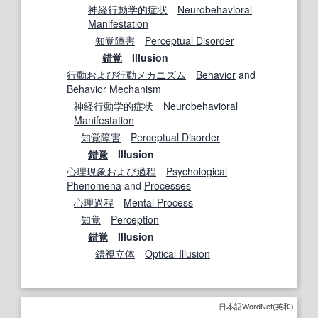
神経行動学的
症状
Neurobehavioral
Manifestation
知覚障害
Perceptual Disorder
錯覚
Illusion
行動
および
行動
メカニズム
Behavior
and
Behavior
Mechanism
神経行動学的
症状
Neurobehavioral
Manifestation
知覚障害
Perceptual Disorder
錯覚
Illusion
心理現象
および
過程
Psychological
Phenomena
and
Processes
心理過程
Mental Process
知覚
Perception
錯覚
Illusion
錯視
立体
Optical Illusion
日本語WordNet(英和)