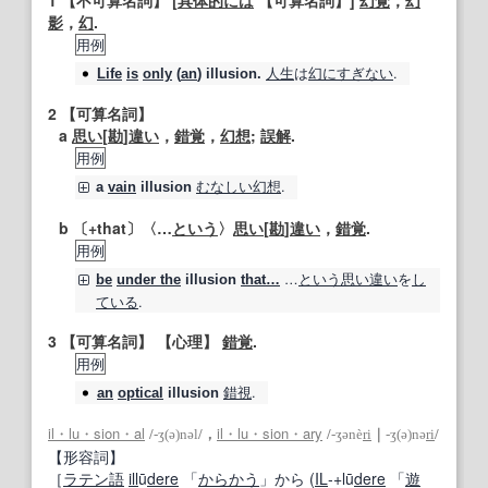
1
【不可算名詞】
[
具体的には
【可算名詞】
]
幻覚
，
幻
影
，
幻
.
用例
人生
は
幻
にすぎない
.
Life
is
only
(
an
)
illusion
.
2
【可算名詞】
a
思い
[
勘
]
違い
，
錯覚
，
幻想
;
誤解
.
用例
むなしい
幻想
.
a
vain
illusion
b 〔+that〕〈…
という
〉
思い
[
勘
]
違い
，
錯覚
.
用例
…
という
思い違い
を
し
be
under the
illusion
that…
ている
.
3
【可算名詞】
【
心理
】
錯覚
.
用例
錯視
.
an
optical
illusion
il・lu・sion・al
il・lu・sion・ary
/
‐ʒ(ə)nəl
/，
/
‐ʒənè
ri
｜
‐ʒ(ə)nə
ri
/
【形容詞】
［
ラテン語
ill
ū
dere
「
からかう
」から (
IL
‐+lū
dere
「
遊