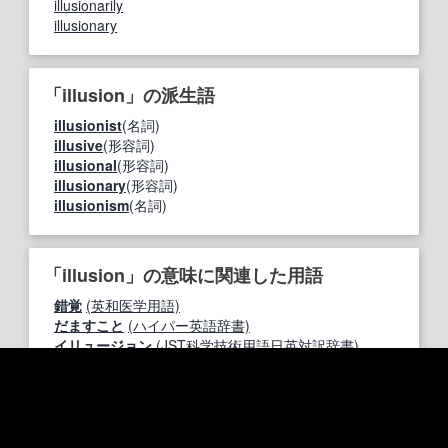
illusionarily
illusionary
「illusion」の派生語
illusionist
(名詞)
illusive
(形容詞)
illusional
(形容詞)
illusionary
(形容詞)
illusionism
(名詞)
「illusion」の意味に関連した用語
錯覚
(英和医学用語)
だますこと
(ハイパー英語辞書)
イリュージョン
(JST科学技術用語日英対訳辞書)
幻像
(JST科学技術用語日英対訳辞書)
迷夢
(JST科学技術用語日英対訳辞書)
迷妄
(JST科学技術用語日英対訳辞書)
幻想
(英和対訳)
錯視
(眼科専門用語)