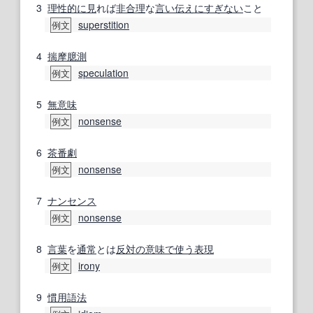
3
理性的に
見
れば
非合理
な
言い伝え
にすぎない
こと
superstition
例文
4
揣摩臆測
speculation
例文
5
無意味
nonsense
例文
6
茶番劇
nonsense
例文
7
ナンセンス
nonsense
例文
8
言葉
を
通常
とは
反対の
意味で
使う
表現
irony
例文
9
慣用語法