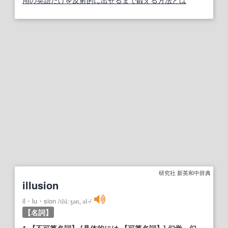
用の英語だけを反射的に出せるまで鍛える方法とは
研究社 新英和中辞典
illusion
il・lu・sion
/
ɪlúːʒən, əl‐
/
【名詞】