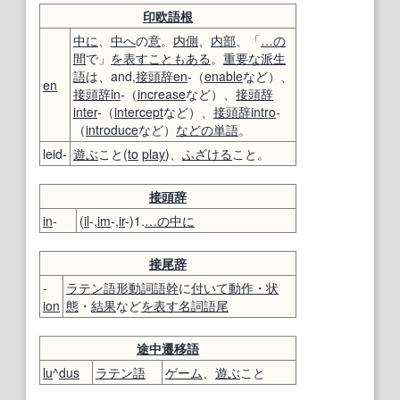
印欧語
根
中に
、
中へ
の
意
。
内側
、
内部
、「
…の
間
で」
を表す
こともある
。
重要な
派生
語
は、and,
接頭辞
en
-（
enable
など）、
en
接頭辞
in
-（
increase
など）、
接頭辞
inter
-（
intercept
など）、
接頭辞
intro
-
（
introduce
など）
などの
単語
。
leid-
遊ぶ
こと(
to
play
)、
ふざける
こと。
接頭辞
in
-
(
il
-,
im
-,
ir
-)1.
…
の中に
接尾辞
-
ラテン語
形動詞
語幹
に
付いて
動作・状
ion
態
・
結果
など
を表す
名詞
語尾
途中
遷移
語
lu
^
dus
ラテン語
ゲーム
、
遊ぶ
こと