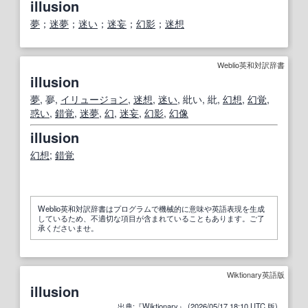
illusion
夢
；
迷夢
；
迷い
；
迷妄
；
幻影
；
迷想
Weblio英和対訳辞書
illusion
夢
, 夣,
イリュージョン
,
迷想
,
迷い
, 紕い, 紕,
幻想
,
幻覚
,
惑い
,
錯覚
,
迷夢
,
幻
,
迷妄
,
幻影
,
幻像
illusion
幻想
;
錯覚
Weblio英和対訳辞書はプログラムで機械的に意味や英語表現を生成
しているため、不適切な項目が含まれていることもあります。ご了
承くださいませ。
Wiktionary英語版
illusion
出典
:『
Wiktionary
』 (2026/05/17
18
:
10
UTC
版
)