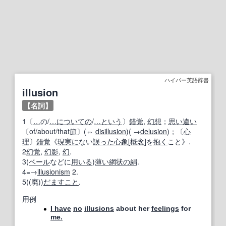
ハイパー英語辞書
illusion
【名詞】
1〔
…
の/
…に
ついての
/
…
という
〕
錯覚
,
幻想
；
思い違い
〔of/about/that
節
〕(⇔
disillusion
)( →
delusion
)；〔
心
理
〕
錯覚
《
現実に
ない
誤った
心象
[
概念
]を
抱く
こと》.
2
幻覚
,
幻影
,
幻
.
3(
ベール
などに
用いる
)
薄い
網状の
絹
.
4=→
illusionism
2.
5((廃))
だますこと
.
用例
I have
no
illusions
about her
feelings
for
me.