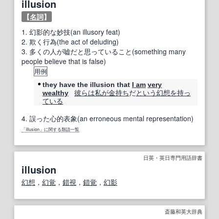
illusion
【
名詞
】
1.
幻影的な妙技(an illusory feat)
2.
欺く行為(the act of deluding)
3.
多くの人が嘘だと思っていること(something many
people believe that is false)
用例
they have the illusion that
I am
very
彼らは
私が
金持ち
だ
という
幻想
を持っ
wealthy
ている
4.
誤った心的表象(an erroneous mental representation)
「illusion」に関する類語一覧
日英・英日専門用語辞書
illusion
幻想
，
幻覚
，
錯視
，
錯覚
，
幻影
斎藤和英大辞典