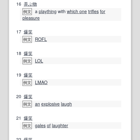
16
弄ぶ
物
a
plaything
with
which one
trifles
for
例文
pleasure
17
爆笑
ROFL
例文
18
爆笑
LOL
例文
19
爆笑
LMAO
例文
20
爆笑
an
explosive
laugh
例文
21
爆笑
gales
of
laughter
例文
22
爆笑