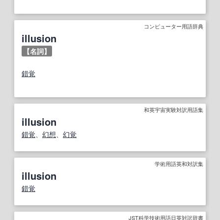
コンピューター用語辞典
illusion
【名詞】
錯覚
和英宇宙実験対訳用語集
illusion
錯覚
、
幻想
、
幻覚
学術用語英和対訳集
illusion
錯覚
JST科学技術用語日英対訳辞書