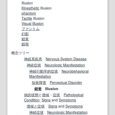
Illusion
Kinesthetic
Illusion
phantom
Tactile
Illusion
Visual Illusion
ファントム
幻影
錯覚
錯視
概念ツリー
神経系疾患
Nervous System Disease
神経症状
Neurologic Manifestation
神経行動学的
症状
Neurobehavioral
Manifestation
知覚障害
Perceptual Disorder
錯覚
Illusion
病的状態
と
徴候
・
症状
Pathological
Condition
,
Signs
and
Symptoms
徴候と症状
Signs
and
Symptoms
神経症状
Neurologic Manifestation