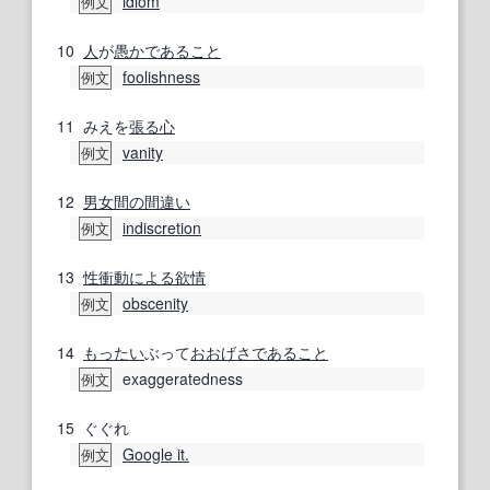
idiom
例文
10
人
が
愚か
であること
foolishness
例文
11
みえを
張る
心
vanity
例文
12
男女
間の
間違い
indiscretion
例文
13
性衝動
による
欲情
obscenity
例文
14
もったい
ぶって
おおげさ
であること
exaggeratedness
例文
15
ぐぐれ
Google it.
例文