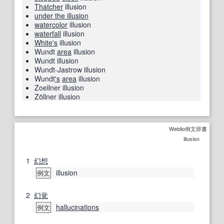
Thatcher
illusion
under the illusion
watercolor
illusion
waterfall
illusion
White
's
illusion
Wundt
area
illusion
Wundt illusion
Wundt-Jastrow illusion
Wundt
's
area
illusion
Zoellner illusion
Zöllner illusion
Weblio例文辞書
illusion
1
幻想
illusion
例文
2
幻覚
hallucinations
例文