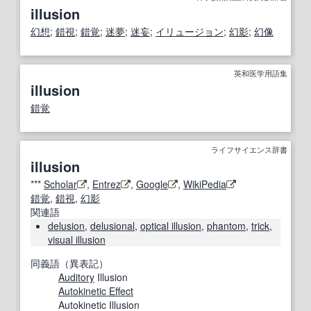
illusion
幻想
;
錯視
;
錯覚
;
迷夢
;
迷妄
;
イリュージョン
;
幻影
;
幻像
英和医学用語集
illusion
錯覚
ライフサイエンス辞書
illusion
***
Scholar
,
Entrez
,
Google
,
WikiPedia
錯覚
,
錯視
,
幻影
関連語
delusion
,
delusional
,
optical illusion
,
phantom
,
trick
,
visual illusion
同義語（異表記）
Auditory
Illusion
Autokinetic Effect
Autokinetic Illusion