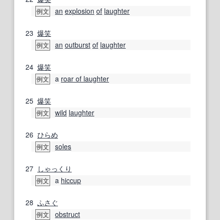
an
explosion
of
laughter
例文
23
爆笑
an
outburst
of
laughter
例文
24
爆笑
a
roar of laughter
例文
25
爆笑
wild
laughter
例文
26
ひらめ
soles
例文
27
しゃっくり
a
hiccup
例文
28
ふさぐ
obstruct
例文