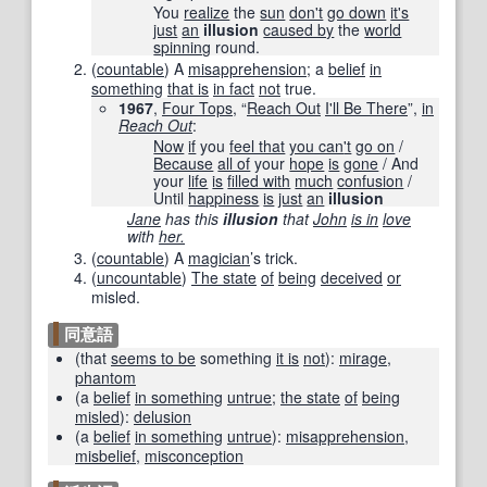
You
realize
the
sun
don't
go down
it's
just
an
illusion
caused by
the
world
spinning
round.
(
countable
)
A
misapprehension
; a
belief
in
something
that is
in fact
not
true.
1967
,
Four Tops
, “
Reach Out
I'll Be There
”,
in
Reach Out
:
Now
if
you
feel that
you can
't
go on
/
Because
all of
your
hope
is
gone
/ And
your
life
is
filled with
much
confusion
/
Until
happiness
is
just
an
illusion
Jane
has this
illusion
that
John
is in
love
with
her.
(
countable
)
A
magician
’s trick.
(
uncountable
)
The state
of
being
deceived
or
misled.
同意語
(
that
seems to be
something
it is
not
)
:
mirage
,
phantom
(
a
belief
in something
untrue
;
the state
of
being
misled
)
:
delusion
(
a
belief
in something
untrue
)
:
misapprehension
,
misbelief
,
misconception