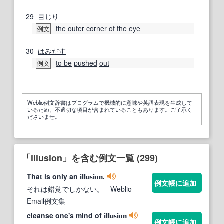
29
目
じり
the
outer corner of the eye
例文
30
はみだす
to be
pushed
out
例文
Weblio例文辞書はプログラムで機械的に意味や英語表現を生成して
いるため、不適切な項目が含まれていることもあります。ご了承く
ださいませ。
「illusion」を含む例文一覧 (299)
That is only an
.
illusion
例文帳に追加
それは錯覚でしかない。
- Weblio
Email例文集
cleanse one's mind of
illusion
例文帳に追加