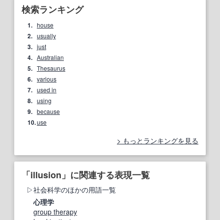
検索ランキング
1.
house
2.
usually
3.
just
4.
Australian
5.
Thesaurus
6.
various
7.
used in
8.
using
9.
because
10.
use
もっとランキングを見る
「illusion」に関連する表現一覧
社会科学のほかの用語一覧
心理学
group therapy