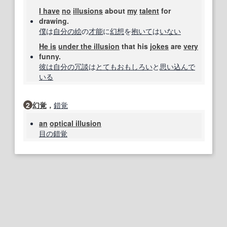
I have
no
illusions
about
my
talent
for
drawing.
僕
は
自分の
絵
の
才能
に
幻想
を
抱いて
は
いない
He is
under the illusion
that his
jokes
are
very
funny.
彼は
自分の
冗談
は
とても
おもしろい
と
思い
込んで
いる
2
幻覚
，
錯覚
an
optical illusion
目の
錯覚