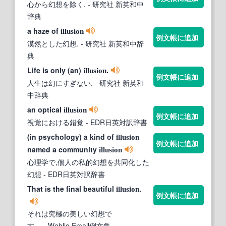
心から幻想を除く.
- 研究社 新英和中
辞典
a haze of
illusion
例文帳に追加
漠然とした幻想.
- 研究社 新英和中辞
典
Life is only (an)
.
illusion
例文帳に追加
人生は幻にすぎない.
- 研究社 新英和
中辞典
an optical
illusion
例文帳に追加
視覚における錯覚
- EDR日英対訳辞書
(in psychology) a kind of
illusion
例文帳に追加
named a community
illusion
心理学で,個人の私的幻想を共同化した
幻想
- EDR日英対訳辞書
That is the final beautiful
.
illusion
例文帳に追加
それは究極の美しい幻想で
す。
- Weblio Email例文集