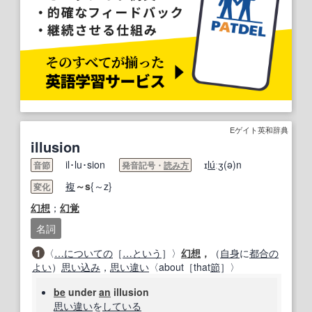
Eゲイト英和辞典
illusion
il･lu･sion
ɪ
lu
́ːʒ(ə)n
音節
発音記号・
読み方
複
～s
{～z}
変化
幻想
；
幻覚
名詞
1
〈
…に
ついての
［
…
という
］〉
幻想
，
（
自身
に
都合の
よい
）
思い込み
，
思い違い
〈about［that
節
］〉
be
under
an
illusion
思い違い
を
している