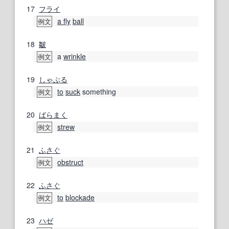
17
フライ
a fly
ball
例文
18
皺
a
wrinkle
例文
19
しゃぶる
to
suck
something
例文
20
ばらまく
strew
例文
21
ふさぐ
obstruct
例文
22
ふさぐ
to
blockade
例文
23
ハゼ