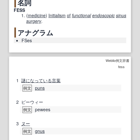
名詞
FESS
(
medicine
)
Initialism
of
functional
endoscopic
sinus
surgery
.
アナグラム
FSes
Weblio例文辞書
fess
1
謎
になっている
言葉
puns
例文
2
ピーウィー
pewees
例文
3
ヌー
gnus
例文