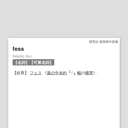
研究社 新英和中辞典
fess
fess(e)
/
fés
/
【名詞】
【可算名詞】
１
【
紋章
】
フェス
《
盾
の中
央
約
/
幅
の
横帯
》.
３