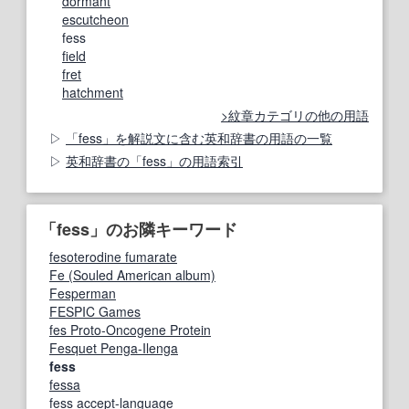
dormant
escutcheon
fess
field
fret
hatchment
紋章カテゴリの他の用語
「fess」を解説文に含む英和辞書の用語の一覧
英和辞書の「fess」の用語索引
「fess」のお隣キーワード
fesoterodine fumarate
Fe (Souled American album)
Fesperman
FESPIC Games
fes Proto-Oncogene Protein
Fesquet Penga-Ilenga
fess
fessa
fess accept-language