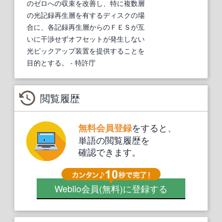
のゼロへの収束を改善し、特に複数層
の光記録再生層を有するディスクの場
合に、各記録再生層からのＦＥＳが互
いに干渉せずオフセットが発生しない
光ピックアップ装置を提供することを
目的とする。
- 特許庁
閲覧履歴
をすると、
無料会員登録
単語の閲覧履歴を
確認できます。
Weblio会員
(無料)
に登録する