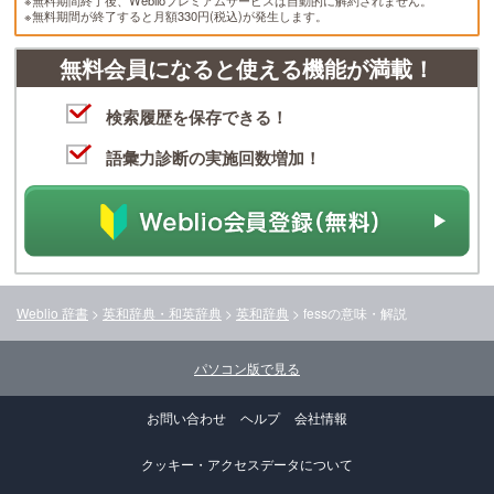
※無料期間終了後、Weblioプレミアムサービスは自動的に解約されません。
※無料期間が終了すると月額330円(税込)が発生します。
無料会員になると使える機能が満載！
検索履歴を保存できる！
語彙力診断の実施回数増加！
Weblio 辞書
>
英和辞典・和英辞典
>
英和辞典
>
fess
の意味・解説
パソコン版で見る
お問い合わせ
ヘルプ
会社情報
クッキー・アクセスデータについて