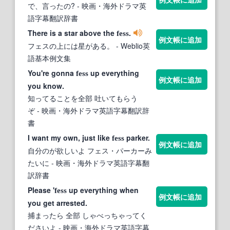
で、言ったの?
- 映画・海外ドラマ英
語字幕翻訳辞書
There is a star above the
.
fess
例文帳に追加
フェスの上には星がある。
- Weblio英
語基本例文集
You're gonna
up everything
fess
例文帳に追加
you know.
知ってることを全部 吐いてもらう
ぞ
- 映画・海外ドラマ英語字幕翻訳辞
書
I want my own, just like
parker.
fess
例文帳に追加
自分のが欲しいよ フェス・パーカーみ
たいに
- 映画・海外ドラマ英語字幕翻
訳辞書
Please '
up everything when
fess
例文帳に追加
you get arrested.
捕まったら 全部 しゃべっちゃってく
ださいよ
- 映画・海外ドラマ英語字幕