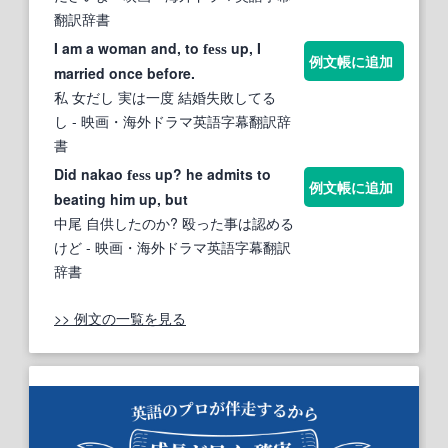
翻訳辞書
I am a woman and, to
up, I
fess
例文帳に追加
married once before.
私 女だし 実は一度 結婚失敗してる
し
- 映画・海外ドラマ英語字幕翻訳辞
書
Did nakao
up? he admits to
fess
例文帳に追加
beating him up, but
中尾 自供したのか? 殴った事は認める
けど
- 映画・海外ドラマ英語字幕翻訳
辞書
>> 例文の一覧を見る