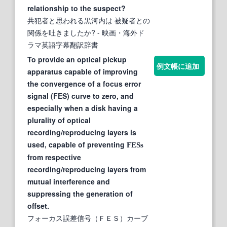
relationship to the suspect?
共犯者と思われる黒河内は 被疑者との
関係を吐きましたか?
- 映画・海外ド
ラマ英語字幕翻訳辞書
To provide an optical pickup
例文帳に追加
apparatus capable of improving
the convergence of a focus error
signal (FES) curve to zero, and
especially when a disk having a
plurality of optical
recording/reproducing layers is
used, capable of preventing
FESs
from respective
recording/reproducing layers from
mutual interference and
suppressing the generation of
offset.
フォーカス誤差信号（ＦＥＳ）カーブ