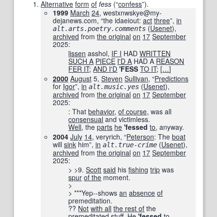
Alternative
form
of
fess
(
“
confess
”
)
.
1999
March
24
, westxnwskye@my-
dejanews.com, “the idaeiout:
act
three
”,
in
‎ (
Usenet
),
alt.arts.poetry.comments
archived
from
the original
on
17
September
2025
:
lissen
asshol,
IF I
HAD
WRITTEN
SUCH A
PIECE
I'D A
HAD A
REASON
FER IT
;
AND I
'D
'
FESS
TO IT
;
[
…
]
2000
August
5,
Steven
Sullivan
, “
Predictions
for
Igor
”,
in
‎ (
Usenet
),
alt.music.yes
archived
from
the original
on
17
September
2025
:
: That
behavior
,
of course,
was all
consensual
and victimless.
Well
, the
parts
he
'
fessed
to
, anyway.
2004
July
14
, veryrich, “
Peterson
: The
boat
will
sink
him”,
in
‎ (
Usenet
),
alt.true-crime
archived
from
the original
on
17
September
2025
:
> >9.
Scott
said
his
fishing
trip
was
spur
of the
moment.
>
> ***Yep--shows
an
absence
of
premeditation.
??
Not
with all
the rest of
the
premeditated
stuff.
He
'
fessed
to