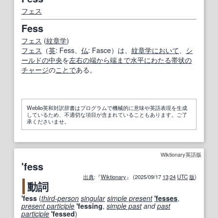
フェス
Fess
フェス
(
紋章学
)
フェス
（
英
: Fess、
仏
: Fasce）は、
紋章学
において
、
シ
ールド
の中
央
を
左右の
端から端まで
水平
にわたる
帯状の
チャージ
の
ことで
ある。
Weblio英和対訳辞書はプログラムで機械的に意味や英語表現を生成
しているため、不適切な項目が含まれていることもあります。ご了
承くださいませ。
Wiktionary英語版
'fess
出典
:『
Wiktionary
』 (2025/09/17
13
:
24
UTC
版
)
動詞
'fess
(
third-person
singular
simple present
'fesses
,
present participle
'fessing
,
simple past
and
past
participle
'fessed
)