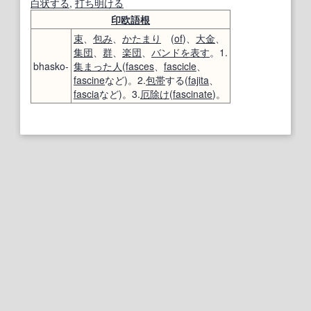
白状する
,
打ち明ける
印欧語
根
束
、
包み
、
かたまり
(
of
)、
大金
、
集団
、
群
、
楽団
、
バンド
を表す
。1.
bhasko-
集まった
人
(
fasces
、
fascicle
、
fascine
など)。2.
包帯
する(
fajita
、
fascia
など)。3.
厄除け
(
fascinate
)。