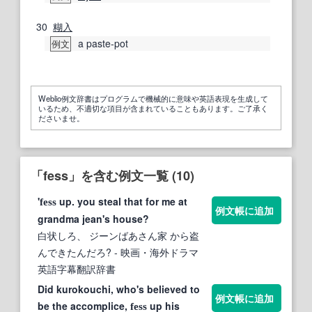
30
糊
入
a paste-pot
例文
Weblio例文辞書はプログラムで機械的に意味や英語表現を生成して
いるため、不適切な項目が含まれていることもあります。ご了承く
ださいませ。
「fess」を含む例文一覧 (10)
'
up. you steal that for me at
fess
例文帳に追加
grandma jean's house?
白状しろ、 ジーンばあさん家 から盗
んできたんだろ?
- 映画・海外ドラマ
英語字幕翻訳辞書
Did kurokouchi, who's believed to
例文帳に追加
be the accomplice,
up his
fess