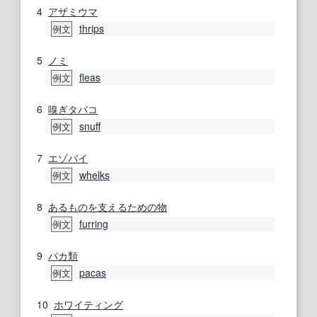
4
アザミウマ
thrips
例文
5
ノミ
fleas
例文
6
嗅ぎタバコ
snuff
例文
7
エゾバイ
whelks
例文
8
あるもの
を支える
ための
物
furring
例文
9
パカ
類
pacas
例文
10
ホワイティング