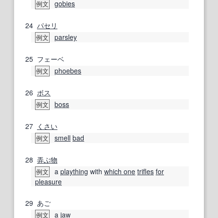
gobies
例文
24
パセリ
parsley
例文
25
フェーベ
phoebes
例文
26
ボス
boss
例文
27
くさい
smell
bad
例文
28
弄ぶ
物
a
plaything
with
which one
trifles
for
例文
pleasure
29
あご
a jaw
例文