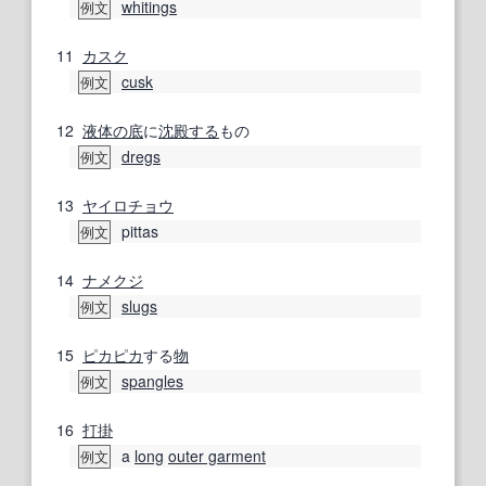
whitings
例文
11
カスク
cusk
例文
12
液体の
底
に
沈殿する
もの
dregs
例文
13
ヤイロチョウ
pittas
例文
14
ナメクジ
slugs
例文
15
ピカピカ
する
物
spangles
例文
16
打掛
a
long
outer garment
例文