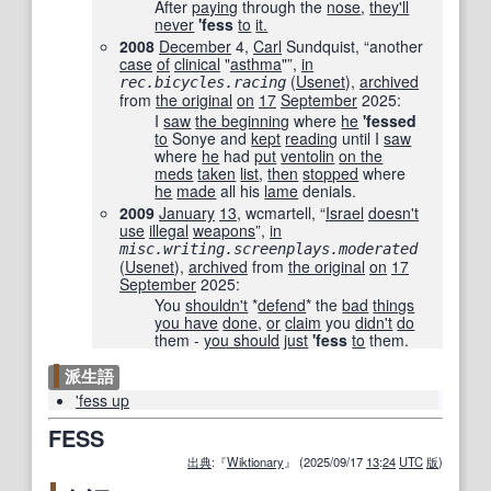
After
paying
through the
nose
,
they'll
never
'
fess
to
it.
2008
December
4,
Carl
Sundquist, “another
case
of
clinical
"
asthma
"”,
in
‎ (
Usenet
),
archived
rec.bicycles.racing
from
the original
on
17
September
2025
:
I
saw
the beginning
where
he
'
fessed
to
Sonye and
kept
reading
until I
saw
where
he
had
put
ventolin
on the
meds
taken
list
,
then
stopped
where
he
made
all his
lame
denials.
2009
January
13
, wcmartell, “
Israel
doesn't
use
illegal
weapons
”,
in
misc.writing.screenplays.moderated
(
Usenet
),
archived
from
the original
on
17
September
2025
:
You
shouldn't
*
defend
* the
bad
things
you have
done
,
or
claim
you
didn't
do
them -
you should
just
'
fess
to
them.
派生語
'fess up
FESS
出典
:『
Wiktionary
』 (2025/09/17
13
:
24
UTC
版
)