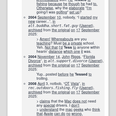
fishing
because
he
though
he
had
to.
Otherwise
, why the
elaborate
"
I'm
going/I was
golfing
"
set up
?
2004
September
10
, nobody, “I
started
my
new
career...”,
in
‎ (
Usenet
),
alt.buddha.short.fat.guy
archived
from
the original
on
17
September
2025
:
>
Amen!
Whereabouts
are you
teaching
? Must
be a
private
school.
Yeh.
Not that
I'd
'
fess
to
anyone within
hearin'
distance
which one
it
was.
2004
November
14
,
John
Riggs
, “
Florida
Divorce
”,
in
‎ (
Usenet
),
alt.support.divorce
archived
from
the original
on
17
September
2025
:
Yup...posted
before
he
'
fessed
to
trolling.
2008
April
3, notbob, “
OT
Vista
”,
in
‎ (
Usenet
),
rec.outdoors.fishing.fly
archived
from
the original
on
17
September
2025
:
>
claims
that the
Mac
does not
need
any
special
drivers. I
don't
>
understand
the
mac
geeks
who
think
that
Apple
can do
no
wrong.