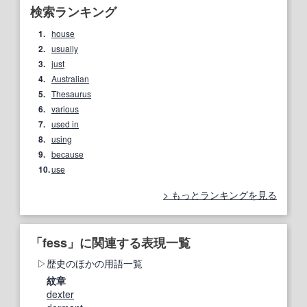
検索ランキング
1.
house
2.
usually
3.
just
4.
Australian
5.
Thesaurus
6.
various
7.
used in
8.
using
9.
because
10.
use
もっとランキングを見る
「fess」に関連する表現一覧
歴史のほかの用語一覧
紋章
dexter