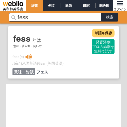
辞書
例文
診断
翻訳
単語帳
英和和英辞書
ログイン
単語
保存
を
fess
とは
発音添削
意味・読み方・使い方
プロの添削を
無料で試す
fess(e)
/
/
(米国英語)
/
/
(英国英語)
fés
fes
意味・対訳
フェス