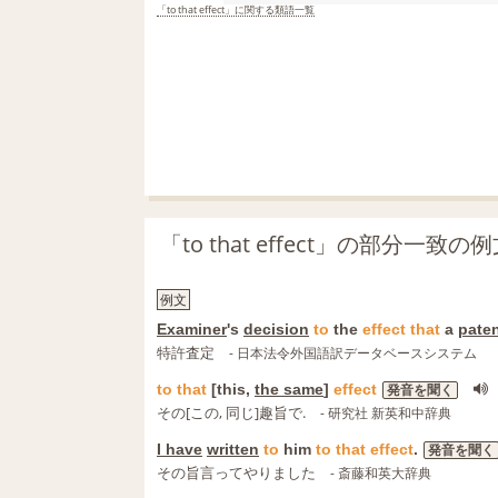
「to that effect」に関する類語一覧
「to that effect」の部分一致
例文
Examiner
's
decision
to
the
effect
that
a
pate
特許査定
- 日本法令外国語訳データベースシステム
to
that
[this,
the same
]
effect
発音を聞く
その[この, 同じ]趣旨で.
- 研究社 新英和中辞典
I have
written
to
him
to
that
effect
.
発音を聞く
その旨言ってやりました
- 斎藤和英大辞典