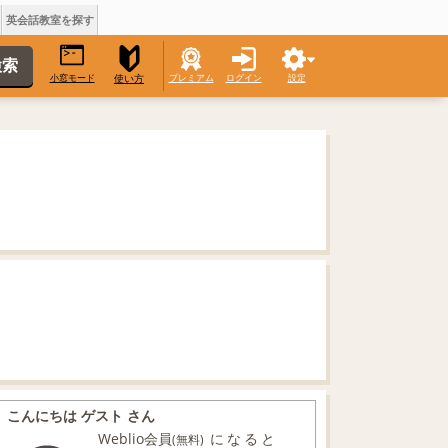
英会話教室を探す
小窓モード
プレミアム
ログイン
設定
使い方
こんにちは ゲスト さん
Weblio会員
になると
(無料)