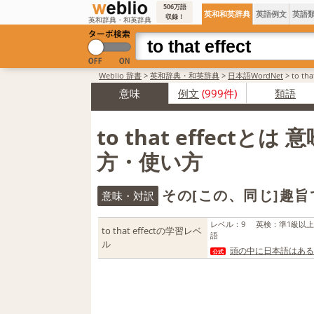
506万語
英和和英辞典
英語例文
英語
収録！
英和辞典・和英辞典
Weblio 辞書
>
英和辞典・和英辞典
>
日本語WordNet
>
to t
意味
例文
(999件)
類語
to that effectとは
方・使い方
その[この、同じ]趣旨
意味・対訳
レベル
：
9
英検
：
準1級以
to that effectの学習レベ
語
ル
頭の中に日本語はある
公式