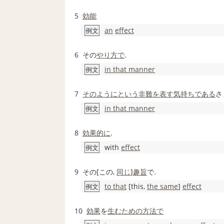
5
効能
an
effect
例文
6
その
やり方で
.
in that manner
例文
7
そのように
という
非難
を表す
気持ち
である
さ
in that manner
例文
8
効果的に
.
with
effect
例文
9
その[この,
同じ
]
趣旨
で.
to that
[this,
the same
]
effect
例文
10
効果
を
生む
ための
方法で