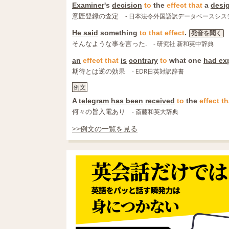
Examiner
's
decision
to
the
effect
that
a
desig
意匠登録の査定
- 日本法令外国語訳データベースシス
He said
something
to
that
effect
.
発音を聞く
そんなような事を言った.
- 研究社 新和英中辞典
an
effect
that
is
contrary
to
what one
had ex
期待とは逆の効果
- EDR日英対訳辞書
例文
A
telegram
has been
received
to
the
effect
th
何々の旨入電あり
- 斎藤和英大辞典
>>例文の一覧を見る