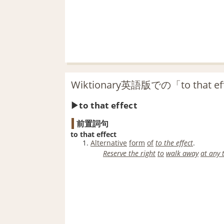
Wiktionary英語版での「to that 
to that effect
前置詞句
to that effect
Alternative
form
of
to the effect
.
Reserve the right
to
walk away
at any 