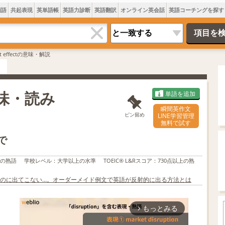
類語
共起表現
英単語帳
英語力診断
英語翻訳
オンライン英会話
英語コーチングを探す
hat effectの意味・解説
 意味・読み
単語を追加
瞬間英作文
ピン留め
LINE学習管理
無料で試す
で
上の熟語
学校レベル
：
大学以上の水準
TOEIC® L&Rスコア
：
730点以上の熟
のに出てこない…。オーダーメイド例文で英語が反射的に出る方法とは
もっとみる
arrow_forward_ios