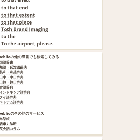
to that effect
to that end
to that extent
to that place
Toth Brand Imaging
to the
To the airport, please.
weblioの他の辞書でも検索してみる
国語辞書
類語・反対語辞典
英和・和英辞典
日中・中日辞典
日韓・韓日辞典
古語辞典
インドネシア語辞典
タイ語辞典
ベトナム語辞典
weblioのその他のサービス
単語帳
語彙力診断
英会話コラム