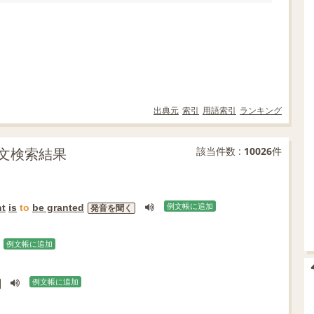
出典元
索引
用語索引
ランキング
の例文検索結果
該当件数 :
10026
件
nt
is
to
be granted
例文帳に追加
発音を聞く
例文帳に追加
例文帳に追加