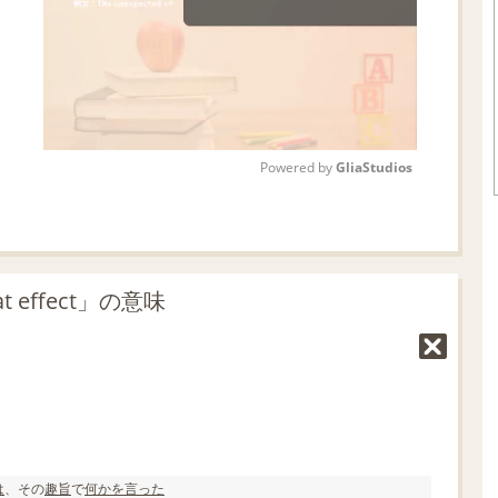
Powered by 
GliaStudios
M
u
t
t effect」の意味
e
は
、その
趣旨
で
何かを
言った