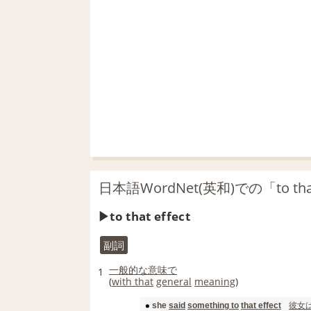
日本語WordNet(英和)での「to tha
to that effect
副詞
一般的な
意味で
1
(
with that
general
meaning
)
彼女
she
said
something to
that effect