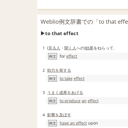
Weblio例文辞書での「to that e
to that effect
1
(
見る人
・
聞く
人
への)
効果
をねらって.
for
effect
例文
2
効力を発する
to take
effect
例文
3
うまく
成果をあげる
to produce
an
effect
例文
4
影響を及ぼす
have an effect
upon
例文