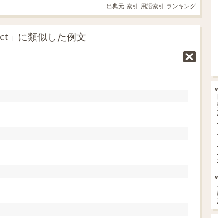
出典元
索引
用語索引
ランキング
ffect」に類似した例文