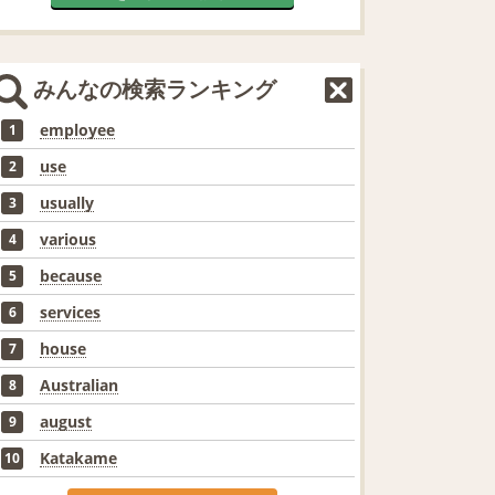
みんなの検索ランキング
employee
1
use
2
usually
3
various
4
because
5
services
6
house
7
Australian
8
august
9
Katakame
10