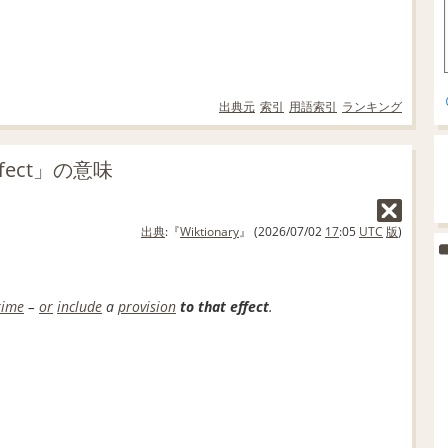
出典元
索引
用語索引
ランキング
effect」の意味
出典
:『
Wiktionary
』 (2026/07/02
17
:05
UTC
版
)
time
–
or
include
a
provision
to that effect
.