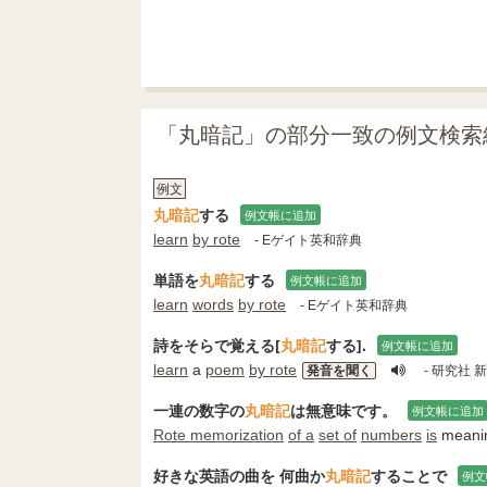
「丸暗記」の部分一致の例文検索
例文
丸暗記
する
例文帳に追加
learn
by rote
- Eゲイト英和辞典
単語を
丸暗記
する
例文帳に追加
learn
words
by rote
- Eゲイト英和辞典
詩をそらで覚える[
丸暗記
する].
例文帳に追加
learn
a
poem
by rote
発音を聞く
- 研究社 
一連の数字の
丸暗記
は無意味です。
例文帳に追加
Rote memorization
of a
set of
numbers
is
meanin
好きな英語の曲を 何曲か
丸暗記
することで
例文