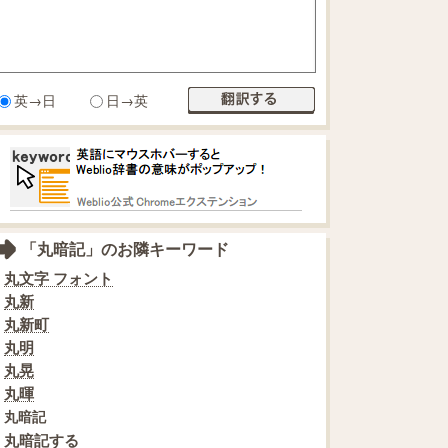
英→日
日→英
「丸暗記」のお隣キーワード
丸文字 フォント
丸新
丸新町
丸明
丸晃
丸暉
丸暗記
丸暗記する