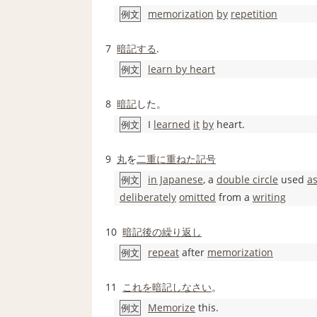
memorization
by
repetition
例文
7
暗記する
.
learn by heart
例文
8
暗記
した。
I
learned
it
by
heart.
例文
9
丸
を
二重に
重ねた
記号
in Japanese
, a
double circle
used
as
例文
deliberately
omitted
from a
writing
10
暗記
後の
繰り返し
repeat
after
memorization
例文
11
これを
暗記
しなさい
。
Memorize
this.
例文