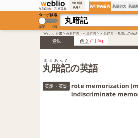
506万語
英和和英辞典
英語例文
英語
収録！
英和辞典・和英辞典
Weblio 辞書
>
英和辞典・和英辞典
>
和英辞典
>
丸暗記の英語
意味
例文
(11件)
まるあんき
丸暗記の英語
rote memorization (me
英訳・英語
indiscriminate memor