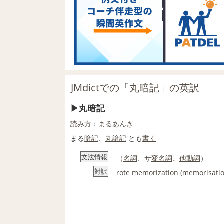
JMdictでの「丸暗記」の英訳
丸暗記
読み方
：
まるあんき
まる
暗記
、
丸
諳記
とも
書く
文法情報
（
名詞
、サ
変名
詞
、
他動詞
）
対訳
rote memorization
(
memorisati