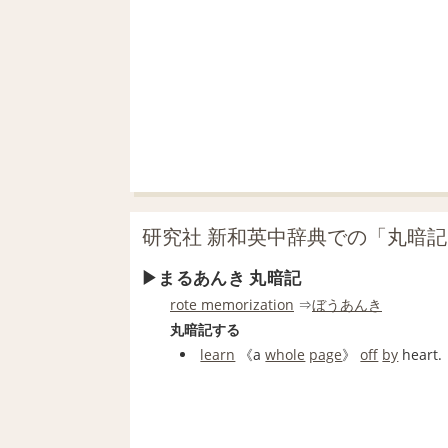
研究社 新和英中辞典での「丸暗
まるあんき 丸暗記
rote memorization
⇒
ぼうあんき
丸暗記する
learn
《a
whole
page
》
off
by
heart.