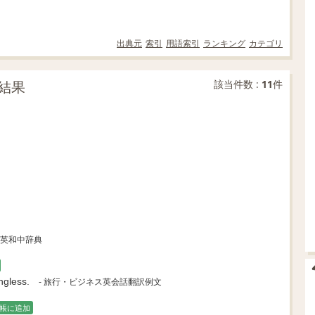
出典元
索引
用語索引
ランキング
カテゴリ
結果
該当件数 :
11
件
新英和中辞典
gless.
- 旅行・ビジネス英会話翻訳例文
帳に追加