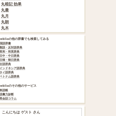
丸暗記 効果
丸最
丸月
丸朗
丸木
weblioの他の辞書でも検索してみる
国語辞書
類語・反対語辞典
英和・和英辞典
日中・中日辞典
日韓・韓日辞典
古語辞典
インドネシア語辞典
タイ語辞典
ベトナム語辞典
weblioのその他のサービス
単語帳
語彙力診断
英会話コラム
こんにちは ゲスト さん