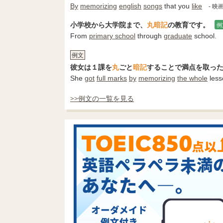
By
memorizing
english
songs
that you
like
- 
小学校から大学院まで、
丸暗記
の教育です。
例
From
primary school
through
graduate
school.
例文
彼女は１課を
丸
ごと
暗記
することで満点を取っ
She
got
full marks
by
memorizing
the whole
less
>>例文の一覧を見る