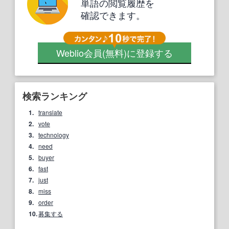
単語の閲覧履歴を
確認できます。
Weblio会員
(無料)
に登録する
検索ランキング
1.
translate
2.
vote
3.
technology
4.
need
5.
buyer
6.
fast
7.
just
8.
miss
9.
order
10.
募集する