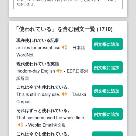
ださいませ。
「使われている」を含む例文一覧 (1710)
現在
使われている
記事
例文帳に追加
articles for present use
- 日本語
WordNet
現代
使われている
英語
例文帳に追加
modern-day English
- EDR日英対
訳辞書
これは今でも
使われている
。
例文帳に追加
This is still in daily use.
- Tanaka
Corpus
それはずっと
使われている
。
例文帳に追加
That has been used the whole time.
- Weblio Email例文集
これは今でも
使われている
。