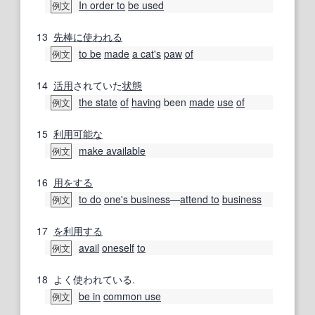
In order to
be used
例文
13
先棒
に使われる
to be
made
a cat
's
paw
of
例文
14
活用
されていた
状態
the state
of
having
been
made
use
of
例文
15
利用可能な
make available
例文
16
用
をする
to do
one's business
―
attend to
business
例文
17
を利用する
avail
oneself
to
例文
18
よく使われている.
be in
common use
例文