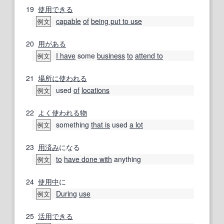
19
使用できる
capable
of
being put to use
例文
20
用がある
I have
some
business
to
attend to
例文
21
場所
に使われる
used
of
locations
例文
22
よく使われる
物
something
that is
used
a lot
例文
23
用済み
になる
to
have done with
anything
例文
24
使用中
に
During
use
例文
25
活用
できる