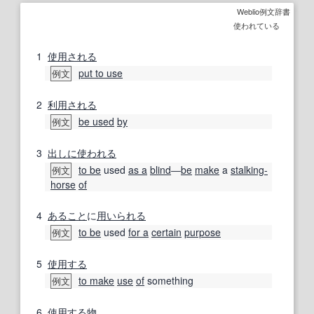
Weblio例文辞書
使われている
1
使用される
put to use
例文
2
利用される
be used
by
例文
3
出し
に使われる
to be
used
as a
blind
―
be
make
a
stalking-
例文
horse
of
4
あること
に
用いられる
to be
used
for a
certain
purpose
例文
5
使用する
to make
use
of
something
例文
6
使用する
物