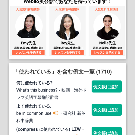
Weblio英会話であなたを待っています！
「使われている」を含む例文一覧 (1710)
何に
使われている
?
例文帳に追加
What's this business?
- 映画・海外ド
ラマ英語字幕翻訳辞書
よく
使われている
.
例文帳に追加
be in common use
- 研究社 新英
和中辞典
(compress に
使われている
) LZW・
例文帳に追加