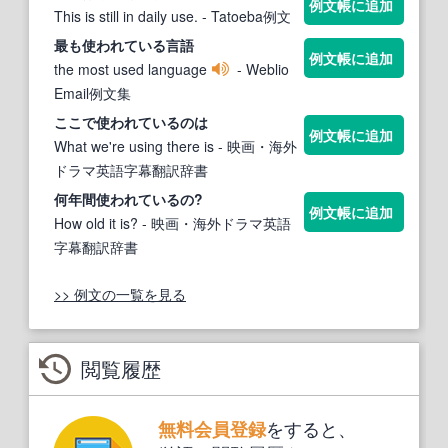
例文帳に追加
This is still in daily use.
- Tatoeba例文
最も
使われている
言語
例文帳に追加
the most used language
- Weblio
Email例文集
ここで
使われている
のは
例文帳に追加
What we're using there is
- 映画・海外
ドラマ英語字幕翻訳辞書
何年間
使われている
の?
例文帳に追加
How old it is?
- 映画・海外ドラマ英語
字幕翻訳辞書
>> 例文の一覧を見る
閲覧履歴
をすると、
無料会員登録