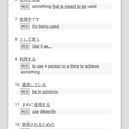
something
that is
meant to be
used
例文
7
使用中
です
It's
being used
例文
8
として
使う
Use
it
as...
例文
9
利用する
to
use
a
person
or a
thing
to
achieve
例文
something
10
通用
している
be in
currency
例文
11
まめに
使用する
use
diligently
例文
12
使用される
ための