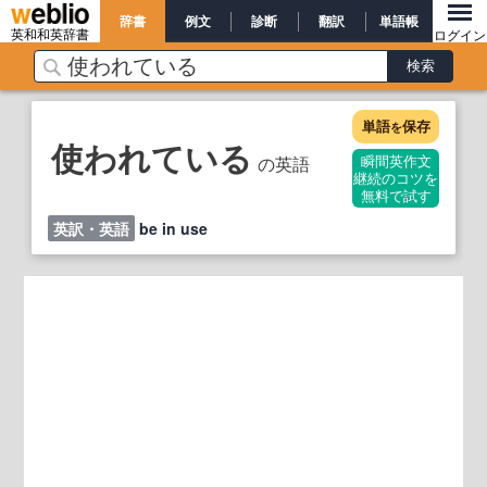
辞書
例文
診断
翻訳
単語帳
英和和英辞書
ログイン
単語
保存
を
使われている
の英語
瞬間英作文
継続のコツを
無料で試す
英訳・英語
be in use