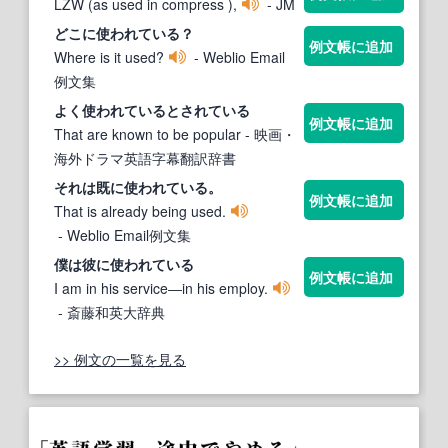
LZW (as used in compress ),
- JM
どこに
使われている
？
例文帳に追加
Where is it used?
- Weblio Email
例文集
よく
使われている
とされて
いる
例文帳に追加
That are known to be popular
- 映画・
海外ドラマ英語字幕翻訳辞書
それは既に
使われている
。
例文帳に追加
That is already being used.
- Weblio Email例文集
僕は彼に
使われている
例文帳に追加
I am in his service―in his employ.
- 斎藤和英大辞典
>> 例文の一覧を見る