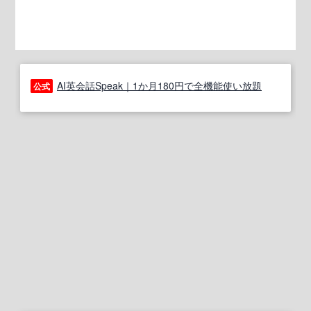
AI英会話Speak｜1か月180円で全機能使い放題
公式