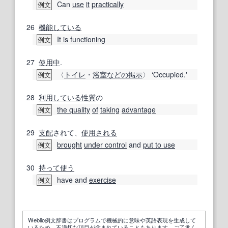
Can
use
it
practically
例文
26
機能
している
It is
functioning
例文
27
使用中
.
〈
トイレ
・
浴室
などの
掲示
〉 ‘Occupied.'
例文
28
利用している
性質
の
the quality
of
taking
advantage
例文
29
支配
されて、
使用される
brought
under control
and
put to use
例文
30
持って
使う
have and
exercise
例文
Weblio例文辞書はプログラムで機械的に意味や英語表現を生成して
いるため、不適切な項目が含まれていることもあります。ご了承く