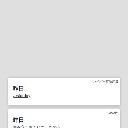
ハイパー英語辞書
昨日
yesterday
JMdict
昨日
読み方
：
さくじつ
、
きのう