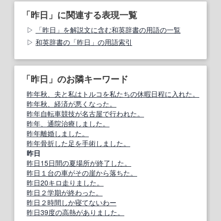
「昨日」に関連する表現一覧
「昨日」を解説文に含む和英辞書の用語の一覧
和英辞書の「昨日」の用語索引
「昨日」のお隣キーワード
昨年秋、夫と私はトルコを私たちの休暇日程に入れた。
昨年秋、経済が悪くなった。
昨年自転車競技が名古屋で行われた。
昨年、通院治療しました。
昨年離婚しました。
昨年骨折した足を手術しました。
昨日
昨日15日間の夏場所が終了した。
昨日１台の車がその崖から落ちた。
昨日20キロ走りました。
昨日２学期が終わった。
昨日２時間しか寝てないわー
昨日39度の高熱がありました。