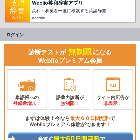
Weblio英和辞書アプリ
英和・和英を一度に検索する英語辞書
Android
ログイン
無制限
診断テストが
になる
Weblioプレミアム会員
単語帳への
語彙力診断が
サイト内広告が
登録数増加！
無制限！
非表示！
まずは体験！今なら
最大６０日間無料
で
Weblioプレミアム体験ができます！