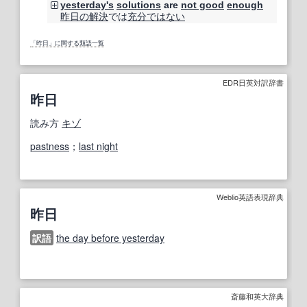
yesterday's
solutions
are
not good
enough
昨日の
解決
では
充分
ではない
「昨日」に関する類語一覧
EDR日英対訳辞書
昨日
読み方
キゾ
pastness
；
last night
Weblio英語表現辞典
昨日
訳語
the day before yesterday
斎藤和英大辞典