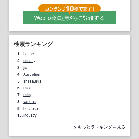
Weblio会員
(無料)
に登録する
検索ランキング
1.
house
2.
usually
3.
just
4.
Australian
5.
Thesaurus
6.
used in
7.
using
8.
various
9.
because
10.
industry
もっとランキングを見る