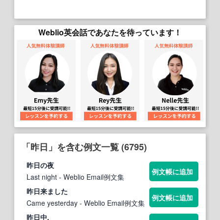
Weblio英会話であなたを待っています！
「昨日」を含む例文一覧 (6795)
昨日
の夜
例文帳に追加
Last night
- Weblio Email例文集
昨日
来ました
例文帳に追加
Came yesterday
- Weblio Email例文集
昨日
中.