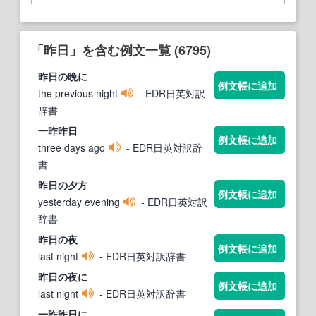
「昨日」を含む例文一覧 (6795)
昨日
の晩に
例文帳に追加
the previous night
- EDR日英対訳
辞書
一昨
昨日
例文帳に追加
three days ago
- EDR日英対訳辞
書
昨日
の夕方
例文帳に追加
yesterday evening
- EDR日英対訳
辞書
昨日
の夜
例文帳に追加
last night
- EDR日英対訳辞書
昨日
の夜に
例文帳に追加
last night
- EDR日英対訳辞書
一昨
昨日
に