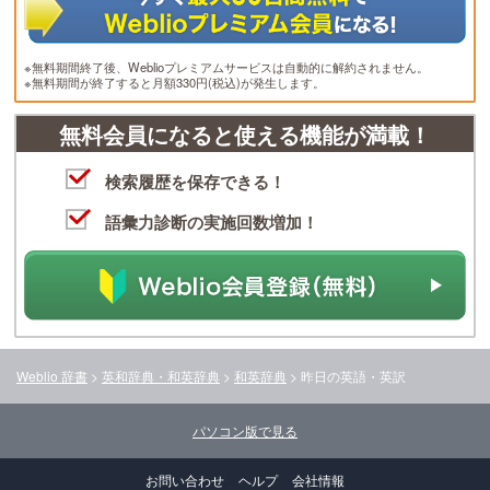
※無料期間終了後、Weblioプレミアムサービスは自動的に解約されません。
※無料期間が終了すると月額330円(税込)が発生します。
無料会員になると使える機能が満載！
検索履歴を保存できる！
語彙力診断の実施回数増加！
Weblio 辞書
>
英和辞典・和英辞典
>
和英辞典
>
昨日
の英語・英訳
パソコン版で見る
お問い合わせ
ヘルプ
会社情報