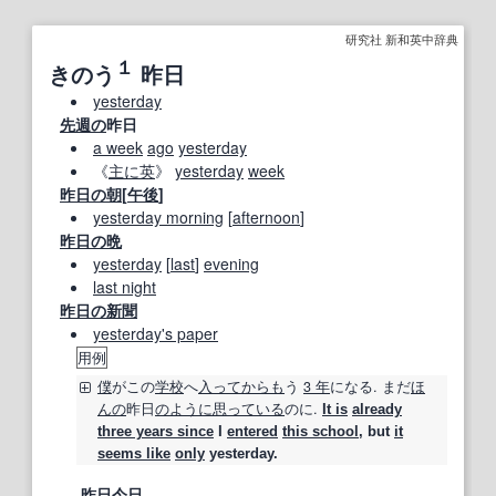
研究社 新和英中辞典
１
きのう
昨日
yesterday
先週の
昨日
a week
ago
yesterday
《
主に
英
》
yesterday
week
昨日の
朝
[
午後
]
yesterday morning
[
afternoon
]
昨日の
晩
yesterday
[
last
]
evening
last night
昨日の
新聞
yesterday's paper
用例
僕
がこの
学校
へ
入って
からも
う
3 年
になる. まだ
ほ
んの
昨日
のように
思っている
のに.
It is
already
three years since
I
entered
this school
, but
it
seems like
only
yesterday.
昨日今日