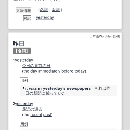
（
名詞
、
副詞
）
文法情報
yesterday
対訳
日本語WordNet(英和)
昨日
【
名詞
】
1
yesterday
今日の
直前の
日
(
the day
immediately
before
today
)
用例
それは
昨
it was
in
yesterday's
newspapers
日の
新聞
に
載
っていた
2
yesterday
最近の
過去
(the
recent
past
)
用例