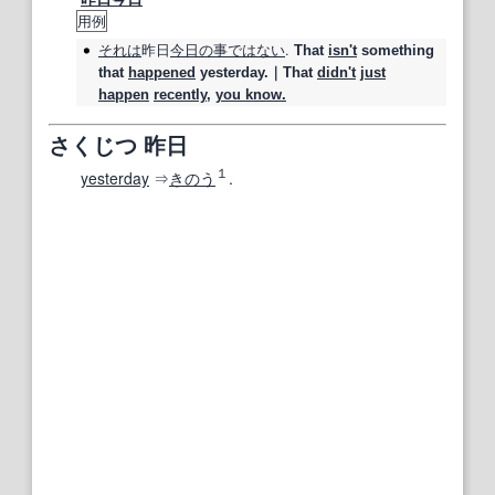
用例
それは
昨日
今日の
事
ではない
.
That
isn't
something
that
happened
yesterday.｜That
didn't
just
happen
recently
,
you know.
さくじつ 昨日
１
yesterday
⇒
きのう
.