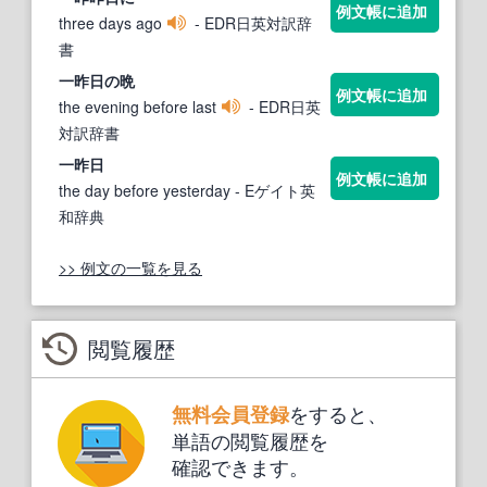
例文帳に追加
three days ago
- EDR日英対訳辞
書
一
昨日
の晩
例文帳に追加
the evening before last
- EDR日英
対訳辞書
一
昨日
例文帳に追加
the day before yesterday
- Eゲイト英
和辞典
>> 例文の一覧を見る
閲覧履歴
をすると、
無料会員登録
単語の閲覧履歴を
確認できます。