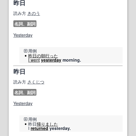
昨日
読み方
きのう
名詞、副詞
Yesterday
用例
昨日の
朝
行った
I went
yesterday
morning.
昨日
読み方
さくじつ
名詞、副詞
Yesterday
用例
昨日
帰りました
I
returned
yesterday.