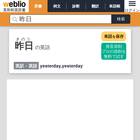
辞書
例文
診断
翻訳
単語帳
英和和英辞書
ログイン
単語
保存
を
きのう
昨日
の英語
発音添削
プロの添削を
無料で試す
英訳・英語
yesterday,yesterday