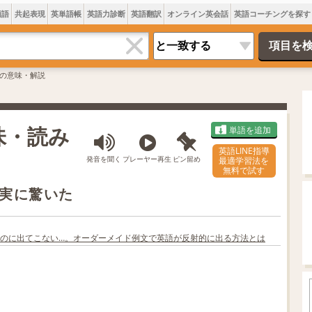
類語
共起表現
英単語帳
英語力診断
英語翻訳
オンライン英会話
英語コーチングを探す
verの意味・解説
意味・読み
単語を追加
英語LINE指導
発音を聞く
プレーヤー再生
ピン留め
最適学習法を
無料で試す
実に驚いた
のに出てこない…。オーダーメイド例文で英語が反射的に出る方法とは
L
o
/
U
a
n
d
m
e
u