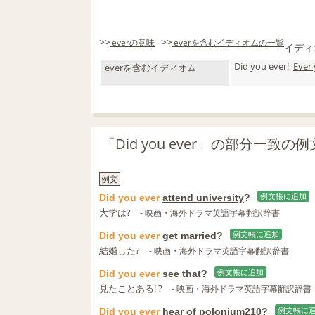
>>
>>
everの意味
everを含むイディオムの一覧
イディ
Did you ever!
Ever
everを含むイディオム
「Did you ever」の部分一致
例文
Did
you
ever
attend university
?
例文帳に追加
大学は?
- 映画・海外ドラマ英語字幕翻訳辞書
Did
you
ever
get married
?
例文帳に追加
結婚した?
- 映画・海外ドラマ英語字幕翻訳辞書
Did
you
ever
see
that?
例文帳に追加
見たことある! ?
- 映画・海外ドラマ英語字幕翻訳辞書
Did
you
ever
hear of
polonium210?
例文帳に