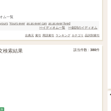
オム一覧
 yours
Yours ever
as as ever can
as as ever lived
>>イディオム一覧
>>副詞のイディオム
出典元
索引
用語索引
ランキング
カテゴリ
品詞別索引
の例文検索結果
該当件数 :
380
件
追加