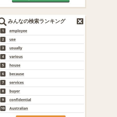
みんなの検索ランキング
employee
1
use
2
usually
3
various
4
house
5
because
6
services
7
buyer
8
confidential
9
Australian
10