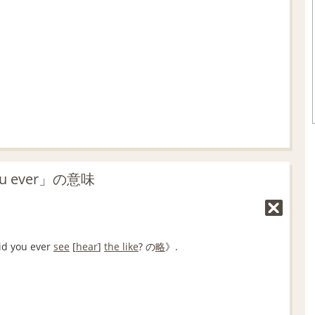
d
t
:
e
4
1
.
2
1
%
 ever」の意味
 you ever
see
[
hear
]
the like
? の
略
》.