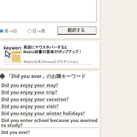
英→日
日→英
「Did you ever」のお隣キーワード
Did you enjoy your stay?
Did you enjoy your trip?
Did you enjoy your vacation?
Did you enjoy your visit?
Did you enjoy your winter holidays?
Did you enter school because you wanted
to study?
Did you ever?