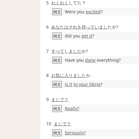
5
わくわく
してた？
Were you
excited
?
例文
6
あなたは
それを
持って
いまし
たか?
did you
get it
?
例文
7
すべて
し
ました
か?
Have you
done
everything?
例文
8
お気に入り
ました
か.
Is it
to your liking
?
例文
9
まじで？
Really?
例文
10
まじで？
Seriously?
例文