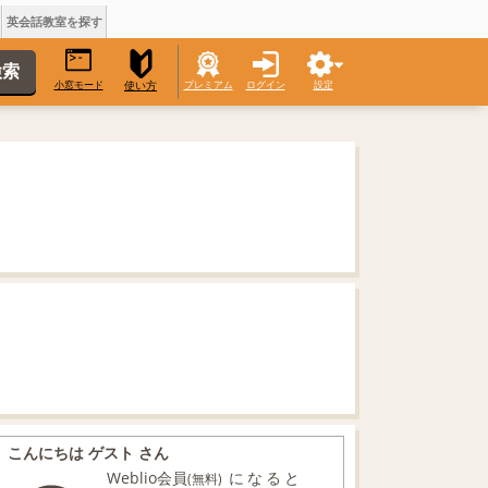
英会話教室を探す
小窓モード
プレミアム
ログイン
設定
使い方
こんにちは ゲスト さん
Weblio会員
になると
(無料)