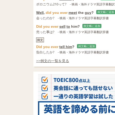
ポロニウム210って?
- 映画・海外ドラマ英語字幕翻
Well
,
did
you
ever
meet
the
guy
?
例文帳に追加
会ったのか?
- 映画・海外ドラマ英語字幕翻訳辞書
Did
you
ever
sell
to
him?
例文帳に追加
売った事は?
- 映画・海外ドラマ英語字幕翻訳辞書
例文
Did
you
ever
tell him
?
例文帳に追加
告白したか?
- 映画・海外ドラマ英語字幕翻訳辞書
>>例文の一覧を見る