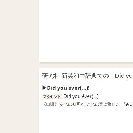
研究社 新英和中辞典での「Did you
Did you ever(…)!
Díd you éver(…)!
アクセント
《
口語
》
それは初耳だ
,
これは
実に
驚いた
《★Did