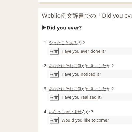
Weblio例文辞書での「Did you 
Did you ever?
1
やったことある
の？
Have you ever
done it
?
例文
2
あなたは
それに
気
が
付き
ました
か？
Have you
noticed
it
?
例文
3
あなたは
それに
気
が
付き
ました
か？
Have you
realized
it
?
例文
4
いらっしゃいませ
んか？
Would you like to
come
?
例文