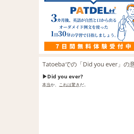
Tatoebaでの「Did you ever」の
Did you ever?
本当
か、
これは
驚き
だ。