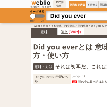
506万語
英和和英辞典
英語例文
英語
収録！
英和辞典・和英辞典
Weblio 辞書
>
英和辞典・和英辞典
>
英和辞典
>
Did you e
意味
例文
(380件)
Did you everとは 
方・使い方
それは初耳だ、これは
意味・対訳
Did you everの学習レベ
レベル
：
19
ル
頭の中に日本語はある
公式