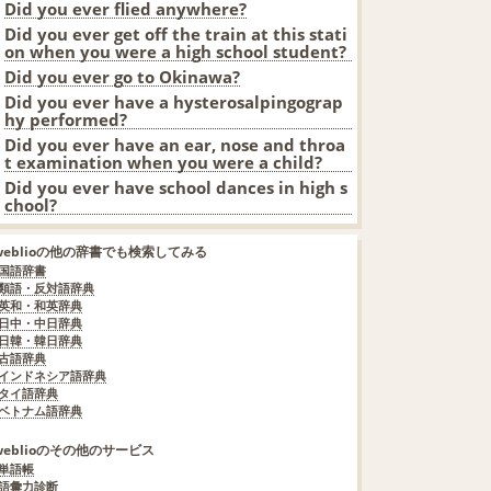
Did you ever flied anywhere?
Did you ever get off the train at this stati
on when you were a high school student?
Did you ever go to Okinawa?
Did you ever have a hysterosalpingograp
hy performed?
Did you ever have an ear, nose and throa
t examination when you were a child?
Did you ever have school dances in high s
chool?
weblioの他の辞書でも検索してみる
国語辞書
類語・反対語辞典
英和・和英辞典
日中・中日辞典
日韓・韓日辞典
古語辞典
インドネシア語辞典
タイ語辞典
ベトナム語辞典
weblioのその他のサービス
単語帳
語彙力診断