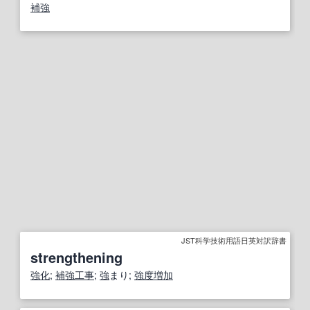
補強
JST科学技術用語日英対訳辞書
strengthening
強化
;
補強工事
;
強
まり;
強度
増加