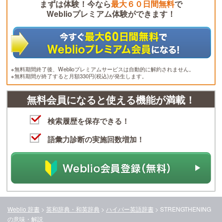
まずは体験！今なら
最大６０日間無料
で
Weblioプレミアム体験ができます！
※無料期間終了後、Weblioプレミアムサービスは自動的に解約されません。
※無料期間が終了すると月額330円(税込)が発生します。
無料会員になると使える機能が満載！
検索履歴を保存できる！
語彙力診断の実施回数増加！
Weblio 辞書
>
英和辞典・和英辞典
>
ハイパー英語辞書
>
STRENGTHENING
の意味・解説