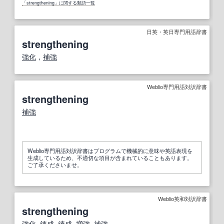
「strengthening」に関する類語一覧
日英・英日専門用語辞書
strengthening
強化
，
補強
Weblio専門用語対訳辞書
strengthening
補強
Weblio専門用語対訳辞書はプログラムで機械的に意味や英語表現を
生成しているため、不適切な項目が含まれていることもあります。
ご了承くださいませ。
Weblio英和対訳辞書
strengthening
強化
,
錬成
,
練成
,
増強
,
補強