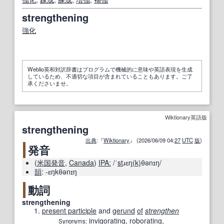
strengthening
強化
Weblio英和対訳辞書はプログラムで機械的に意味や英語表現を生成
しているため、不適切な項目が含まれていることもあります。ご了
承くださいませ。
Wiktionary英語版
strengthening
出典
:『
Wiktionary
』 (2026/06/09 04:
27
UTC
版
)
発音
(
米国
発音
,
Canada
)
IPA:
/ˈ
st
ɹɛŋ
(k)
θənɪŋ/
韻
:
-ɛŋkθənɪŋ
動詞
strengthening
present participle
and
gerund
of
strengthen
invigorating
,
roborating
,
Synonyms
: