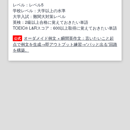
レベル：レベル5
学校レベル：大学以上の水準
大学入試：難関大対策レベル
英検：2級以上合格に覚えておきたい単語
TOEIC® L&Rスコア：600以上取得に覚えておきたい単語
オーダメイド例文 × 瞬間英作文：言いたいこと起
公式
点で例文を生成→即アウトプット練習→“パッと出る”回路
を構築。