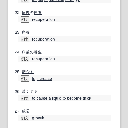
22
病後
の
療養
recuperation
例文
23
療養
recuperation
例文
24
病後
の
養生
recuperation
例文
25
増やす
to
increase
例文
26
濃
くする
to
cause
a liquid
to
become thick
例文
27
成長
growth
例文