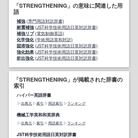
「STRENGTHENING」の意味に関連した用
語
補強
(専門用語対訳辞書)
耐震補強
(JST科学技術用語日英対訳辞書)
補強リブ
(電気制御英語)
化学強化
(学術用語英和対訳)
固溶強化
(JST科学技術用語日英対訳辞書)
強化効果
(JST科学技術用語日英対訳辞書)
析出強化
(JST科学技術用語日英対訳辞書)
「STRENGTHENING」が掲載された辞書の
索引
ハイパー英語辞書
出典元
索引
用語索引
ランキング
機械工学英和和英辞典
出典元
索引
用語索引
ランキング
JST科学技術用語日英対訳辞書