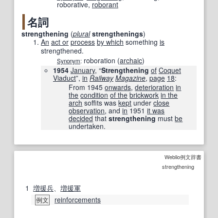
roborative
,
roborant
名詞
strengthening
(
plural
strengthenings
)
An
act or
process
by which
something
is
strengthened.
roboration
(
archaic
)
Synonym
:
1954
January
, “
Strengthening
of
Coquet
Viaduct
”,
in
Railway
Magazine
,
page
18
:
From 1945
onwards
,
deterioration
in
the
condition
of the
brickwork
in the
arch
soffits was
kept
under
close
observation
, and
in
1951
it was
decided
that
strengthening
must
be
undertaken.
Weblio例文辞書
strengthening
1
増援
兵
、
増援
軍
reinforcements
例文