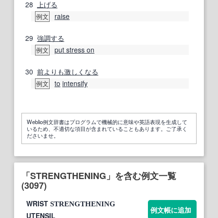
28
上げる
raise
例文
29
強調する
put stress on
例文
30
前よりも
激しくなる
to
intensify
例文
Weblio例文辞書はプログラムで機械的に意味や英語表現を生成して
いるため、不適切な項目が含まれていることもあります。ご了承く
ださいませ。
「STRENGTHENING」を含む例文一覧
(3097)
WRIST
STRENGTHENING
例文帳に追加
UTENSIL