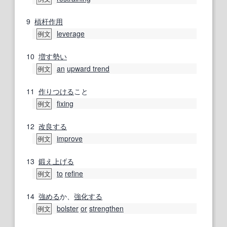
9
槓杆
作用
leverage
例文
10
増す
勢い
an
upward trend
例文
11
作りつける
こと
fixing
例文
12
改良する
improve
例文
13
鍛え上げる
to
refine
例文
14
強める
か、
強化する
bolster
or
strengthen
例文