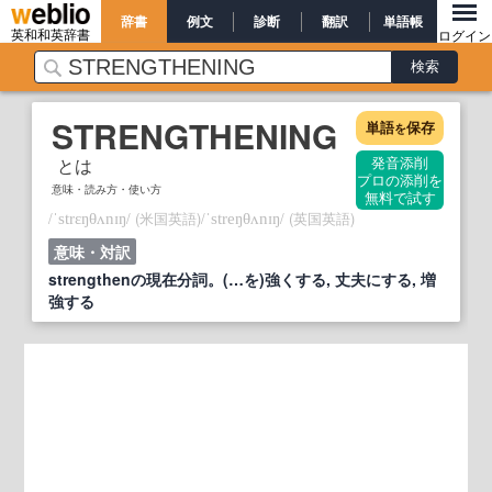
辞書
例文
診断
翻訳
単語帳
英和和英辞書
ログイン
STRENGTHENING
単語
保存
を
とは
発音添削
プロの添削を
意味・読み方・使い方
無料で試す
/
/
(米国英語)
/
/
(英国英語)
ˈstrɛŋθʌnɪŋ
ˈstreŋθʌnɪŋ
意味・対訳
strengthenの現在分詞。(…を)強くする, 丈夫にする, 増
強する