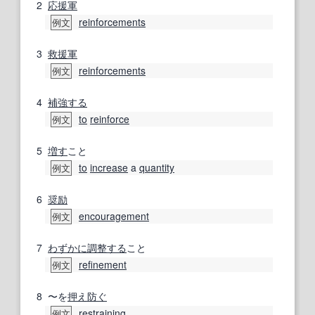
2
応援
軍
reinforcements
例文
3
救援
軍
reinforcements
例文
4
補強する
to
reinforce
例文
5
増す
こと
to
increase
a
quantity
例文
6
奨励
encouragement
例文
7
わずかに
調整する
こと
refinement
例文
8
〜を
押え
防ぐ
restraining
例文