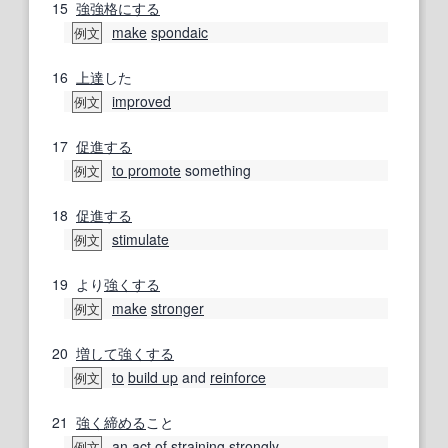
15
強強格
にする
make
spondaic
例文
16
上達
した
improved
例文
17
促進する
to promote
something
例文
18
促進する
stimulate
例文
19
より
強くする
make
stronger
例文
20
増して
強くする
to
build up
and
reinforce
例文
21
強く
締める
こと
an
act
of
straining
strongly
例文