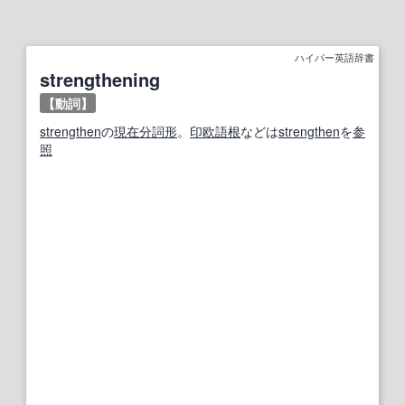
ハイパー英語辞書
strengthening
【動詞】
strengthen
の
現在分詞
形
。
印欧語
根
などは
strengthen
を
参
照