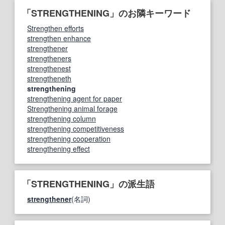
「STRENGTHENING」のお隣キーワード
Strengthen efforts
strengthen enhance
strengthener
strengtheners
strengthenest
strengtheneth
strengthening
strengthening agent for paper
Strengthening animal forage
strengthening column
strengthening competitiveness
strengthening cooperation
strengthening effect
「STRENGTHENING」の派生語
strengthener
(名詞)