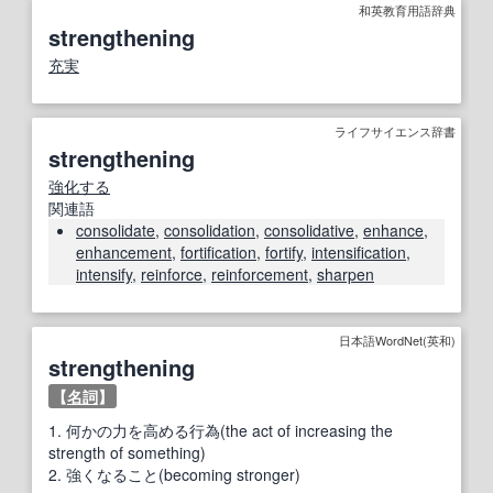
和英教育用語辞典
strengthening
充実
ライフサイエンス辞書
strengthening
強化する
関連語
consolidate
,
consolidation
,
consolidative
,
enhance
,
enhancement
,
fortification
,
fortify
,
intensification
,
intensify
,
reinforce
,
reinforcement
,
sharpen
日本語WordNet(英和)
strengthening
【
名詞
】
1.
何かの力を高める行為(the act of increasing the
strength of something)
2.
強くなること(becoming stronger)