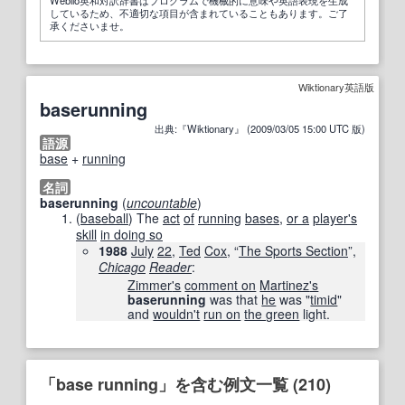
しているため、不適切な項目が含まれていることもあります。ご了
承くださいませ。
Wiktionary英語版
baserunning
出典:『Wiktionary』 (2009/03/05 15:00 UTC 版)
語源
base
+‎
running
名詞
baserunning
(
uncountable
)
(
baseball
)
The
act
of
running
bases
,
or a
player
's
skill
in doing so
1988
July
22
,
Ted
Cox
, “
The Sports Section
”,
Chicago
Reader
:
Zimmer
's
comment on
Martinez
's
baserunning
was that
he
was "
timid
"
and
wouldn't
run on
the green
light.
「base running」を含む例文一覧 (210)