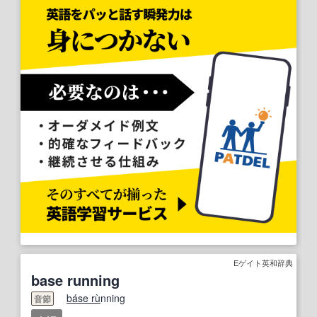
Eゲイト英和辞典
base running
ba
se ru
̀nning
音節