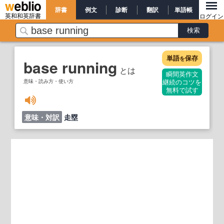
辞書
例文
診断
翻訳
単語帳
英和和英辞書
ログイン
単語
保存
を
base running
とは
瞬間英作文
意味・読み方・使い方
継続のコツを
無料で試す
意味・対訳
走塁