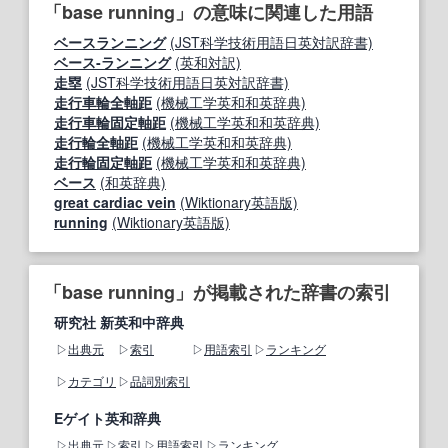
「base running」の意味に関連した用語
ベースランニング
(JST科学技術用語日英対訳辞書)
ベース‐ランニング
(英和対訳)
走塁
(JST科学技術用語日英対訳辞書)
走行車輪全軸距
(機械工学英和和英辞典)
走行車輪固定軸距
(機械工学英和和英辞典)
走行輪全軸距
(機械工学英和和英辞典)
走行輪固定軸距
(機械工学英和和英辞典)
ベース
(和英辞典)
great cardiac vein
(Wiktionary英語版)
running
(Wiktionary英語版)
「base running」が掲載された辞書の索引
研究社 新英和中辞典
出典元
索引
用語索引
ランキング
カテゴリ
品詞別索引
Eゲイト英和辞典
出典元
索引
用語索引
ランキング