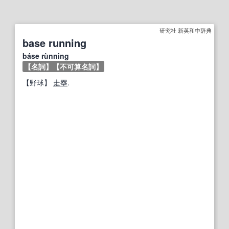
研究社 新英和中辞典
base running
báse rùnning
【名詞】
【不可算名詞】
【
野球
】
走塁
.