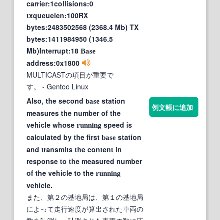
carrier:1collisions:0
txqueuelen:100RX
bytes:2483502568 (2368.4 Mb) TX
bytes:1411984950 (1346.5
Mb)Interrupt:18
Base
address:0x1800
MULTICASTの項目が重要で
す。
- Gentoo Linux
Also, the second
station
base
例文帳に追加
measures the number of the
vehicle whose
speed is
running
calculated by the first
station
base
and transmits the content in
response to the measured number
of the vehicle to the
running
vehicle.
また、第２の基地局は、第１の基地局
によって走行速度が算出された車両の