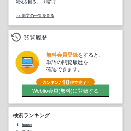
減化を図る。
- 特許庁
>> 例文の一覧を見る
閲覧履歴
をすると、
無料会員登録
単語の閲覧履歴を
確認できます。
Weblio会員
(無料)
に登録する
検索ランキング
1.
house
usually