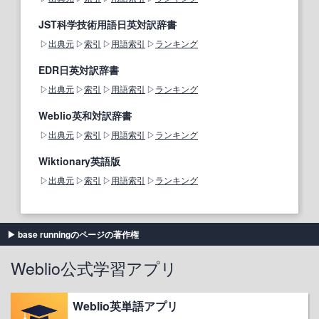
JST科学技術用語日英対訳辞書
出典元
索引
用語索引
ランキング
EDR日英対訳辞書
出典元
索引
用語索引
ランキング
Weblio英和対訳辞書
出典元
索引
用語索引
ランキング
Wiktionary英語版
出典元
索引
用語索引
ランキング
base runningのページの著作権
Weblio公式学習アプリ
Weblio英単語アプリ