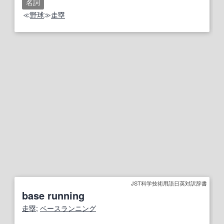
名詞
≪
野球
≫
走塁
JST科学技術用語日英対訳辞書
base running
走塁
;
ベースランニング