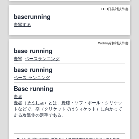
EDR日英対訳辞書
baserunning
走塁する
Weblio英和対訳辞書
base running
走塁
,
ベースランニング
base running
ベース‐ランニング
Base running
走者
走者
（
そうしゃ
）とは、
野球
・ソフトボール・クリケッ
トなどで、
塁
（
クリケット
では
ウィケット
）
に向かって
走る
攻撃側
の
選手
である
。
Weblio英和対訳辞書はプログラムで機械的に意味や英語表現を生成