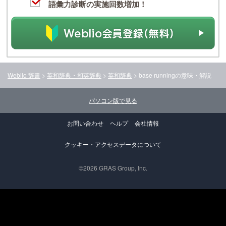
語彙力診断の実施回数増加！
Weblio 辞書
>
英和辞典・和英辞典
>
英和辞典
>
base running
の意味・解説
パソコン版で見る
お問い合わせ
ヘルプ
会社情報
クッキー・アクセスデータについて
©2026 GRAS Group, Inc.