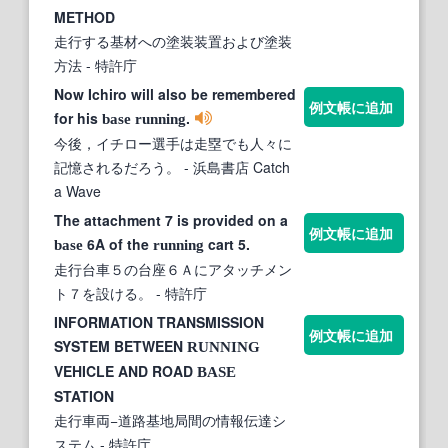
METHOD
走行する基材への塗装装置および塗装
方法
- 特許庁
Now Ichiro will also be remembered
例文帳に追加
for his
.
base
running
今後，イチロー選手は走塁でも人々に
記憶されるだろう。
- 浜島書店 Catch
a Wave
The attachment 7 is provided on a
例文帳に追加
6A of the
cart 5.
base
running
走行台車５の台座６Ａにアタッチメン
ト７を設ける。
- 特許庁
INFORMATION TRANSMISSION
例文帳に追加
SYSTEM BETWEEN
RUNNING
VEHICLE AND ROAD
BASE
STATION
走行車両−道路基地局間の情報伝達シ
ステム
- 特許庁