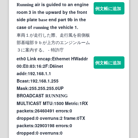
air is guided to an engine
Running
例文帳に追加
room 3 in the upward by the front
side plate
end part 9b in the
base
case of
the vehicle 1.
running
車両１が走行した際、走行風を前側板
部基端部９ｂが上方のエンジンルーム
３に案内する。
- 特許庁
eth0 Link encap:Ethernet HWaddr
例文帳に追加
00:E0:83:16:2F:D6inet
addr:192.168.1.1
Bcast:192.168.1.255
Mask:255.255.255.0UP
BROADCAST
RUNNING
MULTICAST MTU:1500 Metric:1RX
packets:26460491 errors:0
dropped:0 overruns:2 frame:0TX
packets:32903198 errors:0
dropped:0 overruns:0