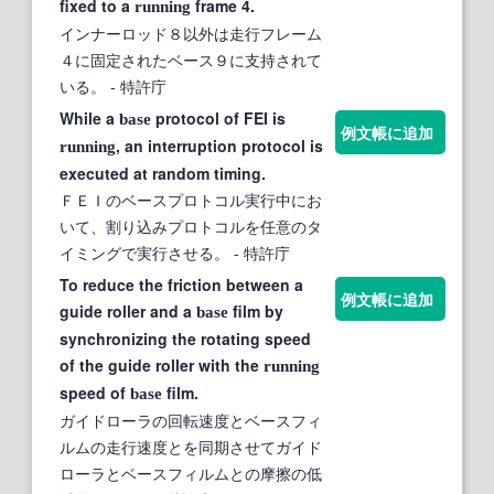
fixed to a
frame 4.
running
インナーロッド８以外は走行フレーム
４に固定されたベース９に支持されて
いる。
- 特許庁
While a
protocol of FEI is
base
例文帳に追加
, an interruption protocol is
running
executed at random timing.
ＦＥＩのベースプロトコル実行中にお
いて、割り込みプロトコルを任意のタ
イミングで実行させる。
- 特許庁
To reduce the friction between a
例文帳に追加
guide roller and a
film by
base
synchronizing the rotating speed
of the guide roller with the
running
speed of
film.
base
ガイドローラの回転速度とベースフィ
ルムの走行速度とを同期させてガイド
ローラとベースフィルムとの摩擦の低