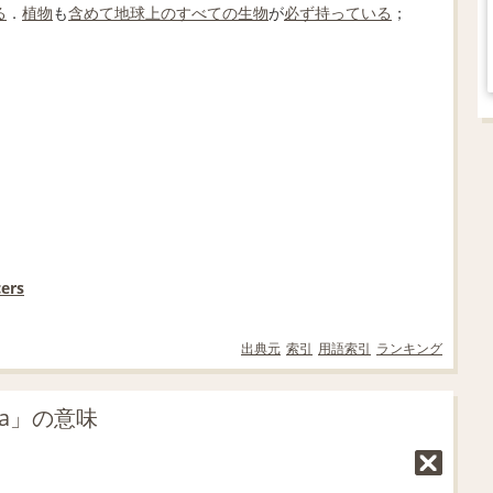
る
．
植物
も
含めて
地球上の
すべての
生物
が
必ず
持っている
；
ers
出典元
索引
用語索引
ランキング
a」の意味