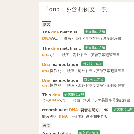
「dna」を含む例文一覧
例文
The
dna
match
is...
例文帳に追加
DNA
が...
- 映画・海外ドラマ英語字幕翻訳辞書
The
dna
match
is...
例文帳に追加
dna
が...
- 映画・海外ドラマ英語字幕翻訳辞書
Dna
manipulation
例文帳に追加
dna
操作だ
- 映画・海外ドラマ英語字幕翻訳辞書
Dna
manipulation.
例文帳に追加
dna
操作だ
- 映画・海外ドラマ英語字幕翻訳辞書
This
dna
例文帳に追加
その
DNA
です
- 映画・海外ドラマ英語字幕翻訳辞書
recombinant
DNA
例文帳に追加
発音を聞く
組み換え
DNA
.
- 研究社 新英和中辞典
例文
A strand
of
dna
.
例文帳に追加