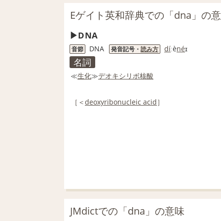
Eゲイト英和辞典での「dna」の
DNA
DNA
di
́ːè
ne
́ɪ
音節
発音記号・
読み方
名詞
≪
生化
≫
デオキシリボ核酸
［＜
deoxyribonucleic acid
］
JMdictでの「dna」の意味