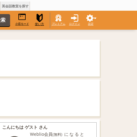
英会話教室を探す
小窓モード
プレミアム
ログイン
設定
使い方
こんにちは ゲスト さん
Weblio会員
になると
(無料)