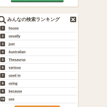
みんなの検索ランキング
house
1
usually
2
just
3
Australian
4
Thesaurus
5
various
6
used in
7
using
8
because
9
use
10