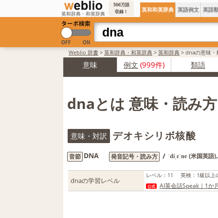
506万語
英和和英辞典
英語例文
英語
収録！
英和辞典・和英辞典
Weblio 辞書
>
英和辞典・和英辞典
>
英和辞典
>
dnaの意味・
意味
例文
(999件)
類語
dnaとは 意味・読み
デオキシリボ核酸
意味・対訳
DNA
/
(米国英語)
音節
発音記号・読み方
ˈdiˌɛˈne
レベル
：
11
英検
：
1級以上
dnaの学習レベル
AI英会話Speak｜1
公式