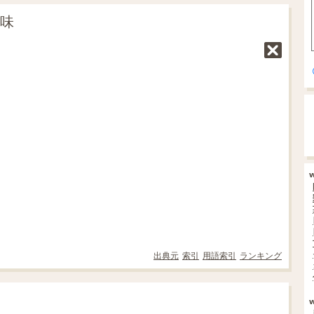
意味
出典元
索引
用語索引
ランキング