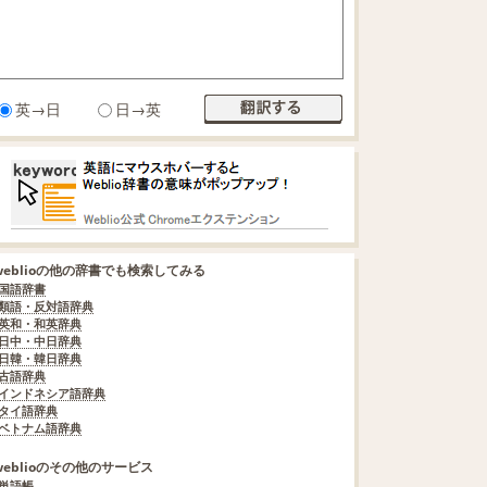
英→日
日→英
weblioの他の辞書でも検索してみる
国語辞書
類語・反対語辞典
英和・和英辞典
日中・中日辞典
日韓・韓日辞典
古語辞典
インドネシア語辞典
タイ語辞典
ベトナム語辞典
weblioのその他のサービス
単語帳