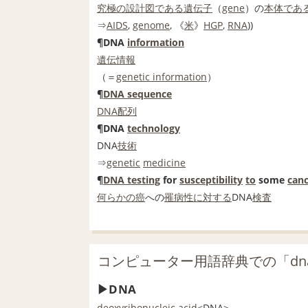
究極の
設計図
である
遺伝子
（
gene
）の
本体
であ
⇒
AIDS
,
genome
, 《
米
》
HGP
,
RNA
))
¶DNA
information
遺伝情報
（＝
genetic information
）
¶
DNA sequence
DNA配列
¶DNA
technology
DNA
技術
⇒
genetic
medicine
¶
DNA testing
for
susceptibility
to
some
canc
何らかの
癌
への
罹病性
に対する
DNA
検査
コンピューター用語辞典での「dn
DNA
deoxyribonucleic acid
<DNA>