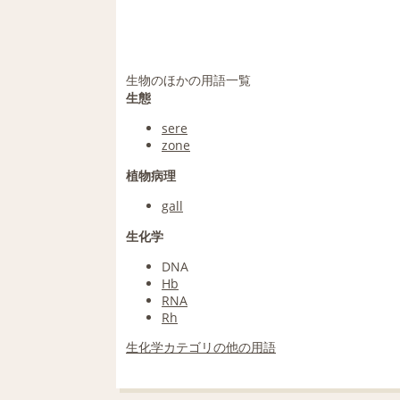
生物のほかの用語一覧
生態
sere
zone
植物病理
gall
生化学
DNA
Hb
RNA
Rh
生化学カテゴリの他の用語