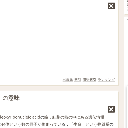
出典元
索引
用語索引
ランキング
」の意味
deoxyribonucleic acid
の
略
．
細胞の
核の
中にある
遺伝情報
は
44
億
という
数の
原子
が
集まって
いる．「
生命
」
という
物質
系
の