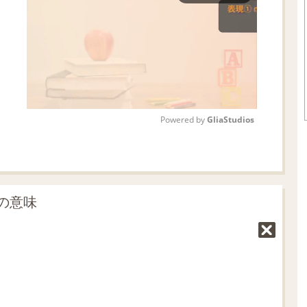
Powered by 
GliaStudios
M
u
t
の意味
e