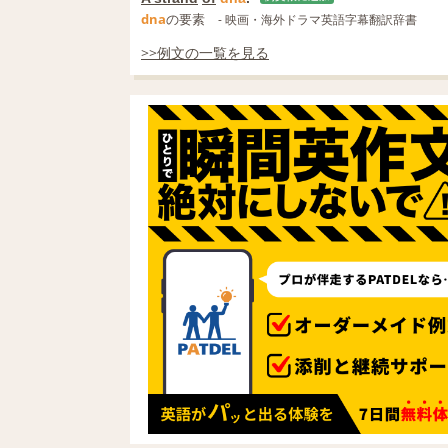
dna
の要素
- 映画・海外ドラマ英語字幕翻訳辞書
>>例文の一覧を見る