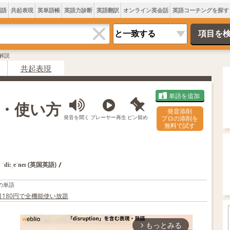
類語
共起表現
英単語帳
英語力診断
英語翻訳
オンライン英会話
英語コーチングを探す
解説
共起表現
単語を追加
方・使い方
発音添削
発音を聞く
プレーヤー再生
ピン留め
プロの添削を
無料で試す
,
/
(英国英語)
ˈdi:ˌeˈneɪ
の単語
か月180円で全機能使い放題
もっとみる
arrow_forward_ios