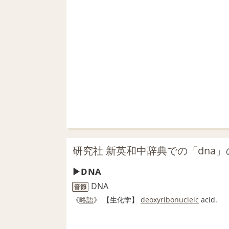
研究社 新英和中辞典での「dna」
DNA
DNA
音節
《
略語
》
【
生化学
】
deoxyribonucleic
acid.