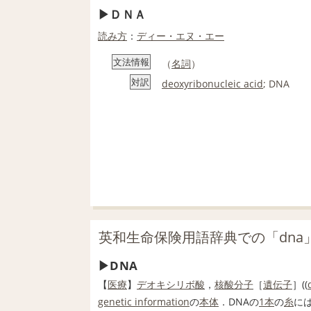
ＤＮＡ
読み方
：
ディー・エヌ・エー
文法情報
（
名詞
）
対訳
deoxyribonucleic acid
; DNA
英和生命保険用語辞典での「dna
DNA
【
医療
】
デオキシリボ
酸
，
核酸
分子
［
遺伝子
］((
genetic information
の
本体
．DNAの
1本
の
糸
に