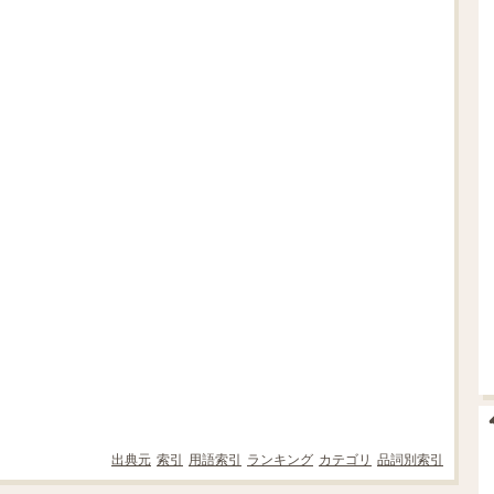
出典元
索引
用語索引
ランキング
カテゴリ
品詞別索引