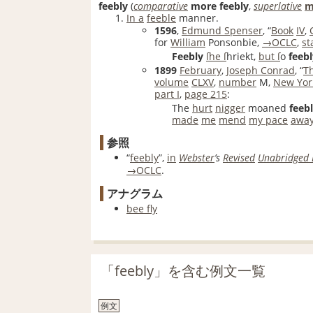
feebly
(
comparative
more
feebly
,
superlative
m
In a
feeble
manner.
1596
,
Edmund Spenser
, “
Book
IV
,
for
William
Ponsonbie,
→OCLC
,
st
Feebly
ſhe ſ
hriekt,
but ſ
o
feebl
1899
February
,
Joseph Conrad
, “
T
volume
CLXV
,
number
M,
New Yor
part I
,
page
215
:
The
hurt
nigger
moaned
feeb
made
me
mend
my pace
away
参照
“
feebly
”,
in
Webster
’s
Revised
Unabridged 
→OCLC
.
アナグラム
bee fly
「feebly」を含む例文一覧
例文