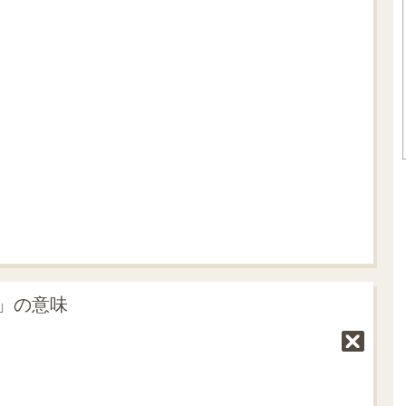
L
o
/
U
a
n
d
m
e
u
d
t
:
e
7
0
.
0
5
%
y」の意味