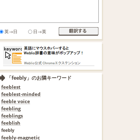
英→日
日→英
「feebly」のお隣キーワード
feeblest
feeblest-minded
feeble voice
feebling
feeblings
feeblish
feebly
feebly-magnetic