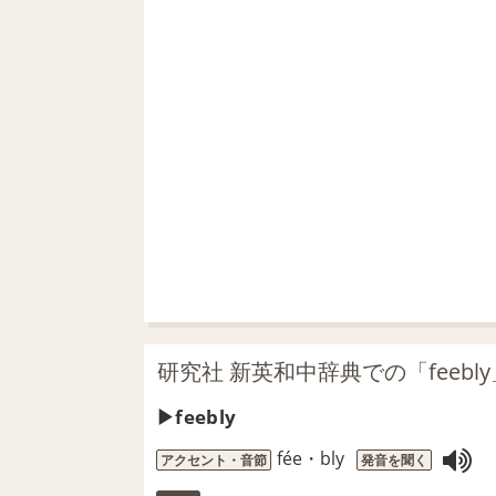
研究社 新英和中辞典での「feebl
feebly
fée・bly
アクセント・音節
発音を聞く