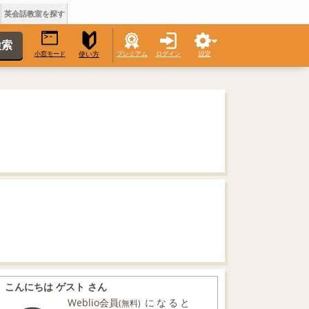
英会話教室を探す
小窓モード
プレミアム
ログイン
設定
使い方
こんにちは ゲスト さん
Weblio会員
になると
(無料)