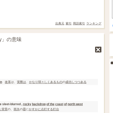
出典元
索引
用語索引
ランキング
ly」の意味
改革
は、
実際は
、
かなり
弱々しく
あるもの
の
成功
しつつある
in
e sleet-blurred ,
rocky
backdrop
of the
coast
of
north west
た
背景
の、
雨氷
の
霞
に
かすかに
点灯する
灯台