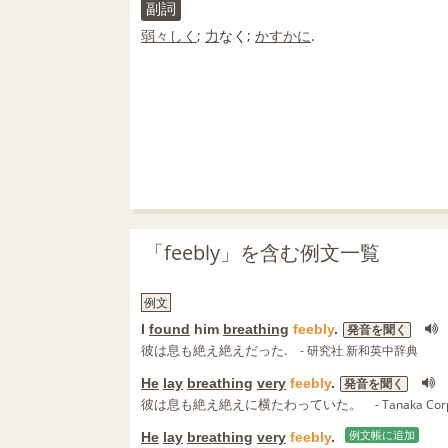
副詞
弱々しく
;
力
なく;
かすかに
.
「feebly」を含む例文一覧
例文
I
found
him
breathing
feebly
.
発音を聞く
彼は息も絶え絶えだった.
- 研究社 新和英中辞典
He
lay
breathing
very
feebly
.
発音を聞く
彼は息も絶え絶えに横たわっていた。
- Tanaka Cor
He
lay
breathing
very
feebly
.
例文帳に追加