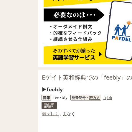
Eゲイト英和辞典での「feebly」
feebly
fee･bly
fi
́ː
bli
音節
発音記号・
読み方
副詞
弱々しく
，
力
なく