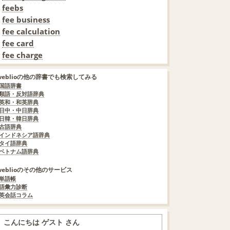
feebs
fee business
fee calculation
fee card
fee charge
weblioの他の辞書でも検索してみる
国語辞書
類語・反対語辞典
英和・和英辞典
日中・中日辞典
日韓・韓日辞典
古語辞典
インドネシア語辞典
タイ語辞典
ベトナム語辞典
weblioのその他のサービス
単語帳
語彙力診断
英会話コラム
こんにちは ゲスト さん