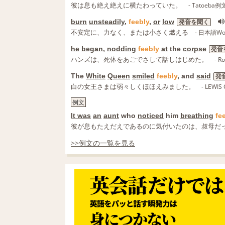
彼は息も絶え絶えに横たわっていた。
- Tatoeba例
burn
unsteadily
,
feebly
,
or
low
発音を聞く
不安定に、力なく、または小さく燃える
- 日本語Wo
he
began
,
nodding
feebly
at
the
corpse
発音
ハンズは、死体をあごでさして話しはじめた。
- R
The
White
Queen
smiled
feebly
, and
said
発
白の女王さまは弱々しくほほえみました。
- LEW
例文
It was
an
aunt
who
noticed
him
breathing
fe
彼が息もたえだえであるのに気付いたのは、叔母だ
>>例文の一覧を見る