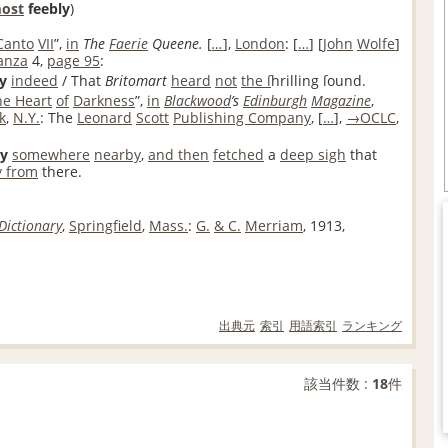
ost
feebly
)
Canto
VII
”,
in
The
Faerie
Queene.
[
…
]
,
London
:
[
…
]
[
John
Wolfe
]
anza
4,
page
95
:
y
indeed
/ That
Britomart
heard
not
the ſ
hrilling ſound.
he Heart
of
Darkness
”,
in
Blackwood
’s
Edinburgh
Magazine
,
k
,
N.Y.
: The
Leonard
Scott
Publishing Company
,
[
…
]
,
→OCLC
,
ly
somewhere
nearby
,
and then
fetched
a
deep sigh
that
 from
there.
Dictionary
,
Springfield
,
Mass.
:
G.
& C.
Merriam
,
1913
,
出典元
索引
用語索引
ランキング
該当件数 :
18
件