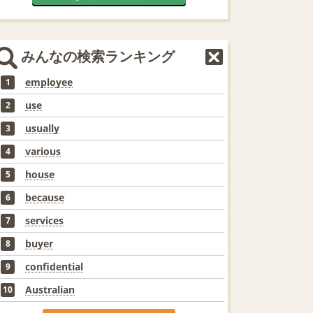
みんなの検索ランキング
employee
1
use
2
usually
3
various
4
house
5
because
6
services
7
buyer
8
confidential
9
Australian
10