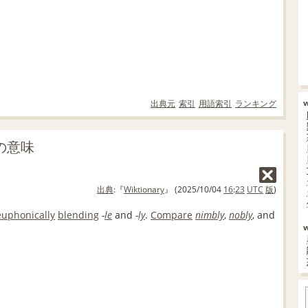
出典元
索引
用語索引
ランキング
」の意味
出典
:『
Wiktionary
』 (2025/10/04
16
:
23
UTC
版
)
euphonically
blending
-
le
and
-
ly
.
Compare
nimbly
,
nobly
, and