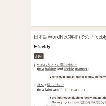
日本語WordNet(英和)での「feeb
feebly
副詞
ためらう
ような
弱い
状態で
1
(
in a
halting
and
feeble
manner
)
reform
,
in fact
,
is
,
rather
feebly,
on the
w
2
微か
で
弱い
方法で
(
in a
faint
and
feeble
manner
)
the
lighthouse
,
flashing
feebly
against
th
ノルウェー
北西
の
海岸
の
岩
ばっ
Norway