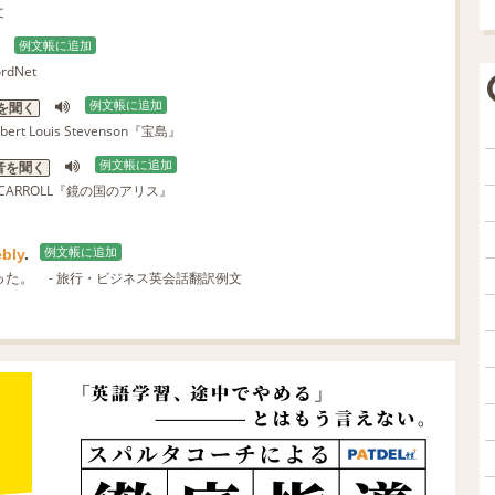
文
例文帳に追加
rdNet
例文帳に追加
を聞く
obert Louis Stevenson『宝島』
例文帳に追加
音を聞く
IS CARROLL『鏡の国のアリス』
ebly
.
例文帳に追加
った。
- 旅行・ビジネス英会話翻訳例文