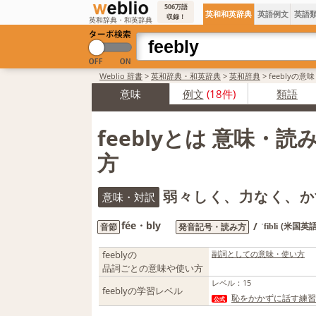
506万語
英和和英辞典
英語例文
英語
収録！
英和辞典・和英辞典
Weblio 辞書
>
英和辞典・和英辞典
>
英和辞典
>
feeblyの意
意味
例文
(18件)
類語
feeblyとは 意味・
方
弱々しく、力なく、か
意味・対訳
fée・bly
/
(米国英語
音節
発音記号・読み方
ˈfibli
feeblyの
副詞としての意味・使い方
品詞ごとの意味や使い方
レベル
：
15
feeblyの学習レベル
恥をかかずに話す練習。A
公式