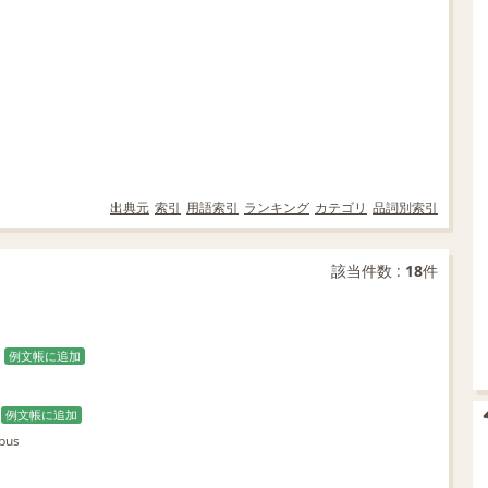
出典元
索引
用語索引
ランキング
カテゴリ
品詞別索引
該当件数 :
18
件
例文帳に追加
例文帳に追加
pus