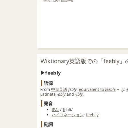
「feebly」に関する類語一覧
Wiktionary英語版での「feebly
feebly
語源
From
中期
英語
febly
;
equivalent to
feeble
+‎
-
ly
,
Latinate
-
ably
and
-
ibly
.
発音
IPA:
/ˈ
fi
ːbli/
ハイフネーション
:
feeb
‧
ly
副詞