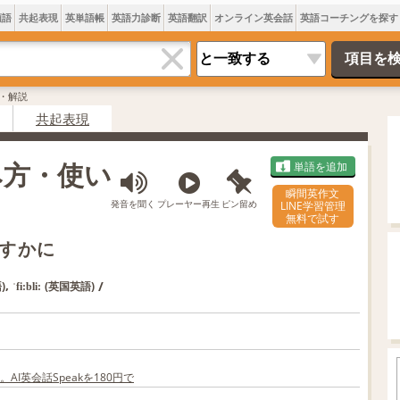
類語
共起表現
英単語帳
英語力診断
英語翻訳
オンライン英会話
英語コーチングを探す
味・解説
共起表現
読み方・使い
単語を追加
瞬間英作文
発音を聞く
プレーヤー再生
ピン留め
LINE学習管理
無料で試す
すかに
,
/
)
(英国英語)
ˈfi:bli:
I英会話Speakを180円で