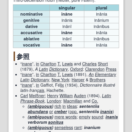
Third-declension noun (neuter, pure i-stem).
singular
plural
nominative
ināne
inānia
genitive
inānis
inānium
dative
inānī
inānibus
accusative
ināne
inānia
ablative
inānī
inānibus
vocative
ināne
inānia
参照
“
inane
”,
in
Charlton
T.
Lewis
and
Charles
Short
(
1879
),
A
Latin
Dictionary
,
Oxford
:
Clarendon
Press
“
inane
”,
in
Charlton
T.
Lewis
(
1891
),
An
Elementary
Latin
Dictionary
,
New York
:
Harper
&
Brothers
“
inane
”,
in
Gaffiot, Fé
lix
(
1934
),
Dictionnaire illustré
latin-franç
ais
, Hachette.
Carl
Meißner
;
Henry
William
Auden
(
1894
),
Latin
Phrase-Book
‎,
London
:
Macmillan
and
Co.
(
ambiguous
)
rich
in
ideas
:
sententiis
abundans
or
creber
(
opp.
sententiis
inanis
)
(
ambiguous
)
mere words
;
empty
sound
:
inanis
verborum
sonitus
(
ambiguous
)
senseless
rant
:
inanium