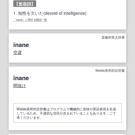
【
形容詞
】
1.
知性を欠いた(devoid of intelligence)
「inane」に関する類語一覧
斎藤和英大辞典
inane
空虚
Weblio英和対訳辞書
inane
間抜け
Weblio英和対訳辞書はプログラムで機械的に意味や英語表現を生成
しているため、不適切な項目が含まれていることもあります。ご了
承くださいませ。