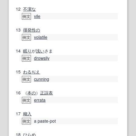
12
不潔な
vile
例文
13
揮発性の
volatile
例文
14
眠り
が
浅い
さま
drowsily
例文
15
わるぢえ
cunning
例文
16
（
本の
）
正誤表
errata
例文
17
糊
入
a paste-pot
例文
18
ひらめ