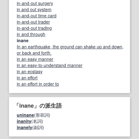
in-and-out surgery
in and out system
in-and-out time card
in-and-out trader
in-and-out trading
in and through
inane
In an earthquake, the ground can shake up and down,
or back and forth.
in an easy manner
in an easy-to-understand manner
in an ecstasy
in an effort
in an effort in order to
「inane」の派生語
uninane
(形容詞)
inanity
(名詞)
inanely
(副詞)