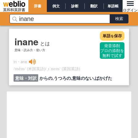
辞書
例文
診断
翻訳
単語帳
英和和英辞書
ログイン
単語
保存
を
inane
とは
発音添削
意味・読み方・使い方
プロの添削を
無料で試す
in・ane
/
/
(米国英語)
/
/
(英国英語)
ɪnéɪn
ˌɪˈneɪn
意味・対訳
からの,うつろの,意味のない,ばかげた