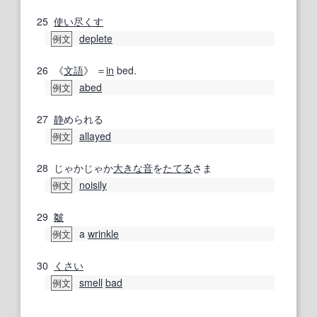
25
使い尽くす
deplete
例文
26
《
文語
》 ＝
in
bed.
abed
例文
27
静
められる
allayed
例文
28
じゃかじゃか
大きな音
を
たてる
さま
noisily
例文
29
皺
a
wrinkle
例文
30
くさい
smell
bad
例文