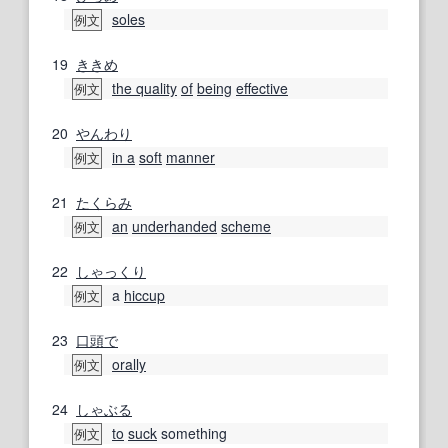
soles
例文
19
ききめ
the quality
of
being
effective
例文
20
やんわり
in a
soft
manner
例文
21
たくらみ
an
underhanded
scheme
例文
22
しゃっくり
a
hiccup
例文
23
口頭で
orally
例文
24
しゃぶる
to
suck
something
例文