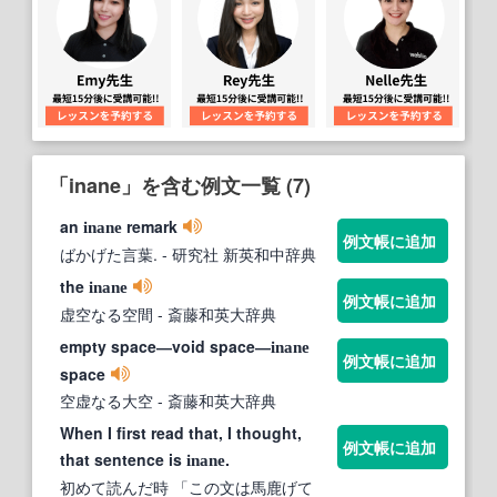
「inane」を含む例文一覧 (7)
an
remark
inane
例文帳に追加
ばかげた言葉.
- 研究社 新英和中辞典
the
inane
例文帳に追加
虚空なる空間
- 斎藤和英大辞典
empty space―void space―
inane
例文帳に追加
space
空虚なる大空
- 斎藤和英大辞典
When I first read that, I thought,
例文帳に追加
that sentence is
.
inane
初めて読んだ時 「この文は馬鹿げて