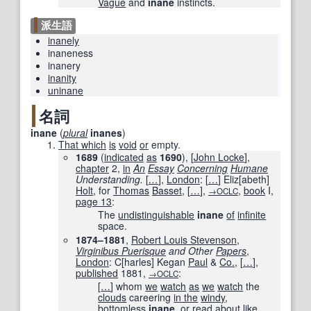
Vague
and
inane
instincts.
派生語
inanely
inaneness
inanery
inanity
uninane
名詞
inane
(
plural
inanes
)
That which
is
void
or
empty.
1689
(
indicated
as
1690
)
, [
John Locke
],
chapter
2,
in
An
Essay
Concerning
Humane
Understanding.
[
…
]
,
London
:
[
…
]
Eliz
[
abeth
]
Holt
, for
Thomas
Basset
,
[
…
]
,
,
book
I,
→OCLC
page
13
:
The
undistinguishable
inane
of
infinite
space.
1874–1881
,
Robert Louis Stevenson
,
Virginibus Puerisque
and Other
Papers
,
London
: C
[
harles
]
Kegan
Paul
&
Co.
,
[
…
]
,
published
1881
,
:
→OCLC
[
…
]
whom
we
watch
as
we
watch
the
clouds
careering
in the
windy
,
bottomless
inane
,
or
read
about
like