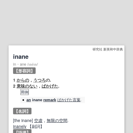
研究社 新英和中辞典
inane
in・ane
/
ɪnéɪn
/
【形容詞】
1
からの
，
うつろ
の.
2
意味のない
，
ばかげた
.
用例
ばかげた
言葉
.
an
inane
remark
【名詞】
[the inane]
空虚
，
無限の空間
.
inanely
【副詞】
【語源】