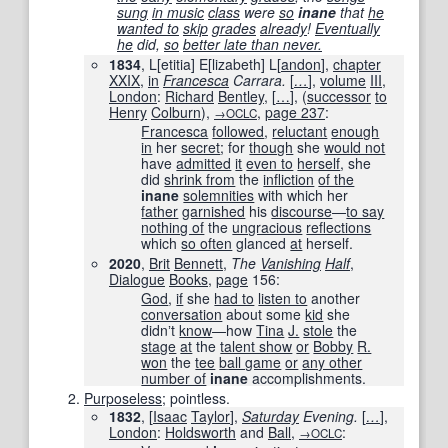
sung
in music
class
were
so
inane
that
he
wanted to
skip
grades
already
!
Eventually
he
did,
so
better late than never.
1834
, L[etitia] E[lizabeth] L[
andon
],
chapter
XXIX
,
in
Francesca
Carrara.
[
…
]
,
volume
III
,
London
:
Richard
Bentley
,
[
…
]
, (
successor
to
Henry
Colburn
),
,
page
237
:
→OCLC
Francesca
followed
,
reluctant
enough
in
her
secret
; for
though
she
would not
have
admitted
it
even to
herself
, she
did
shrink from
the
infliction
of the
inane
solemnities
with which her
father
garnished
his
discourse
—
to say
nothing of
the
ungracious
reflections
which
so often
glanced
at
herself.
2020
,
Brit
Bennett
,
The
Vanishing
Half
,
Dialogue
Books
,
page
156
:
God
,
if
she
had to
listen to
another
conversation
about some
kid
she
didnʼt
know
—how
Tina
J.
stole
the
stage
at
the
talent show
or
Bobby
R.
won
the
tee
ball game
or
any other
number of
inane
accomplishments.
Purposeless
; pointless.
1832
, [
Isaac
Taylor
],
Saturday
Evening.
[
…
]
,
London
:
Holdsworth
and
Ball
,
:
→OCLC