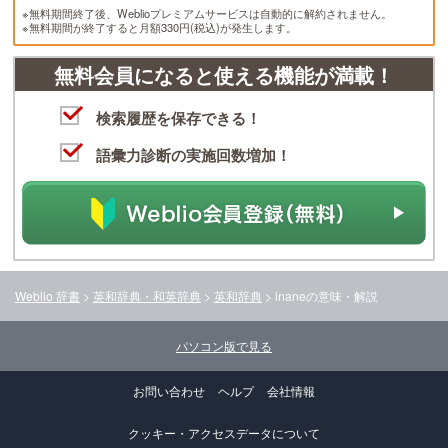
※無料期間終了後、Weblioプレミアムサービスは自動的に解約されません。
※無料期間が終了すると月額330円(税込)が発生します。
無料会員になると使える機能が満載！
検索履歴を保存できる！
語彙力診断の実施回数増加！
Weblio 辞書
>
英和辞典・和英辞典
>
英和辞典
>
inane
の意味・解説
パソコン版で見る
お問い合わせ
ヘルプ
会社情報
クッキー・アクセスデータについて