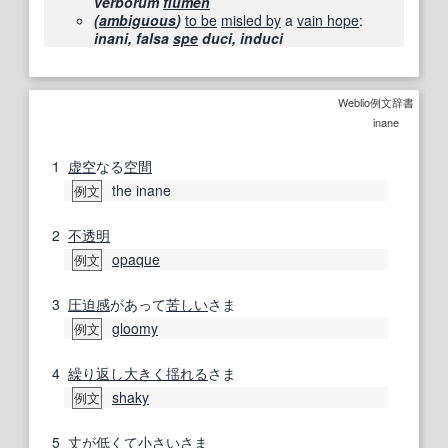
verborum
flumen
(
ambiguous
)
to be
misled by
a
vain hope
:
inani, falsa
spe
duci, induci
Weblio例文辞書
inane
1
虚空
なる
空間
the inane
例文
2
不透明
opaque
例文
3
圧迫感
があって
苦しい
さま
gloomy
例文
4
繰り返し
大きく
揺れる
さま
shaky
例文
5
丈
が
低く
て
小さい
さま