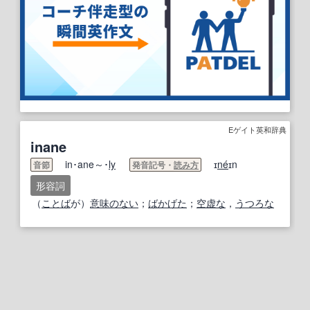
Eゲイト英和辞典
inane
in･ane～･
ly
ɪ
ne
́ɪn
音節
発音記号・
読み方
形容詞
（
ことば
が）
意味のない
；
ばかげた
；
空虚な
，
うつろな