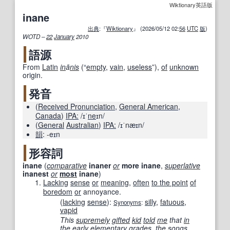
Wiktionary英語版
inane
出典
:『
Wiktionary
』 (2026/05/12 02:
56
UTC
版
)
WOTD –
22
January
2010
語源
From
Latin
in
ā
nis
(
“
empty
,
vain
,
useless
”
)
,
of
unknown
origin.
発音
(
Received Pronunciation
,
General American
,
Canada
)
IPA:
/ɪˈ
ne
ɪn/
(
General
Australian
)
IPA:
/ɪˈnæɪn/
韻
:
-eɪn
形容詞
inane
(
comparative
inaner
or
more
inane
,
superlative
inanest
or
most
inane
)
Lacking
sense
or
meaning
,
often
to the point
of
boredom
or
annoyance.
(
lacking
sense
)
:
silly
,
fatuous
,
Synonyms
:
vapid
This
supremely
gifted
kid
told
me
that
in
the
early
elementary
grades
, the
songs