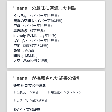
「inane」の意味に関連した用語
うつろな
(ハイパー英語辞書)
無限の空間
(ハイパー英語辞書)
空虚
(ハイパー英語辞書)
馬鹿騒ぎ
(和英辞典)
inanely
(Wiktionary英語版)
ばかげた
(ハイパー英語辞書)
空間
(斎藤和英大辞典)
愚策
(JMdict)
間抜け
(JMdict)
大空
(Weblio例文辞書)
「inane」が掲載された辞書の索引
研究社 新英和中辞典
出典元
索引
用語索引
ランキング
カテゴリ
品詞別索引
Eゲイト英和辞典