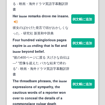
る
- 映画・海外ドラマ英語字幕翻訳辞
書
Her
remarks drove me insane.
inane
例文帳に追加
彼女のばかげた発言で頭がおかしくな
った.
- 研究社 新英和中辞典
Four hundred vainglorious pages
例文帳に追加
expire
nding that is flat and
in an e
beyond belief.
inane
"彼の400ページに渡る 大げさな自伝は
―" "想像を超えた バカな結末で終わ
る"
- 映画・海外ドラマ英語字幕翻訳辞
書
The threadbare phrases, the
inane
例文帳に追加
expressions of sympathy, the
cautious words of a reporter won
over to conceal the details of a
commonplace vulgar death