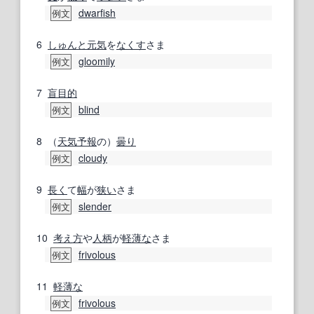
dwarfish
例文
6
しゅんと
元気
を
なくす
さま
gloomily
例文
7
盲目的
blind
例文
8
（
天気予報
の）
曇り
cloudy
例文
9
長く
て
幅
が
狭い
さま
slender
例文
10
考え方
や
人柄
が
軽薄な
さま
frivolous
例文
11
軽薄な
frivolous
例文