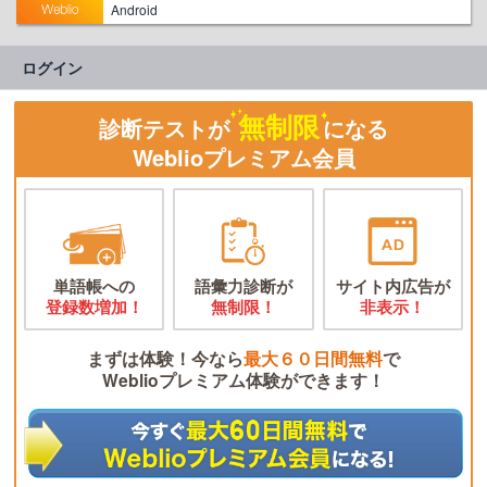
Android
ログイン
無制限
診断テストが
になる
Weblioプレミアム会員
単語帳への
語彙力診断が
サイト内広告が
登録数増加！
無制限！
非表示！
まずは体験！今なら
最大６０日間無料
で
Weblioプレミアム体験ができます！