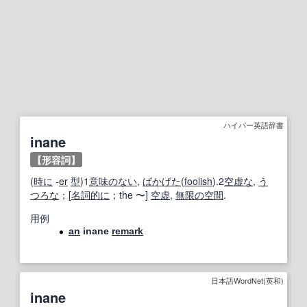
ハイパー英語辞書
inane
【形容詞】
(
時に
-
er
型
)1
意味のない
,
ばかげた
(
foolish
).2
空虚な
,
う
つろな
；[
名詞
的に
；the 〜]
空虚
,
無限の空間
.
用例
an
inane
remark
日本語WordNet(英和)
inane