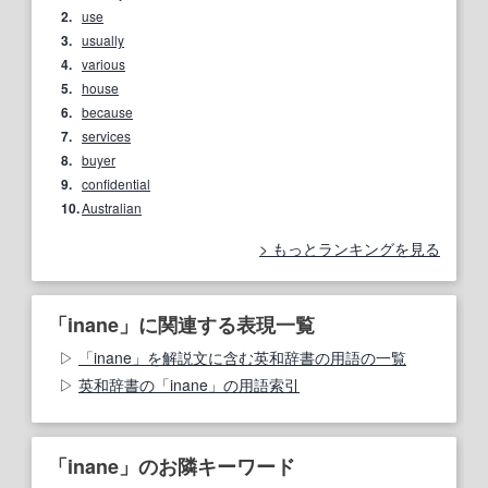
2.
use
3.
usually
4.
various
5.
house
6.
because
7.
services
8.
buyer
9.
confidential
10.
Australian
もっとランキングを見る
「inane」に関連する表現一覧
「inane」を解説文に含む英和辞書の用語の一覧
英和辞書の「inane」の用語索引
「inane」のお隣キーワード