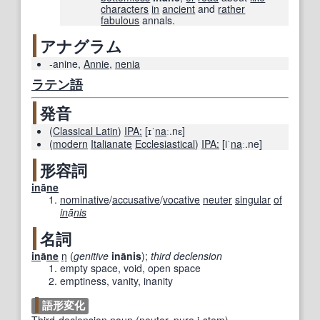
characters
in
ancient
and
rather
fabulous
annals.
アナグラム
-anine
,
Annie
,
nenia
ラテン語
発音
(
Classical Latin
)
IPA:
[ɪˈ
na
ː.nɛ]
(
modern
Italianate
Ecclesiastical
)
IPA:
[iˈ
na
ː.ne]
形容詞
in
ā
ne
nominative
/
accusative
/
vocative
neuter
singular
of
in
ā
nis
名詞
in
ā
ne
n
(
genitive
inānis
)
;
third declension
empty space, void, open space
emptiness, vanity, inanity
語形変化