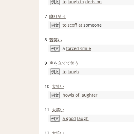
to
laugh in
derision
例文
7
嘲り笑う
to
scoff at
someone
例文
8
苦笑い
a
forced smile
例文
9
声
を
立てて
笑う
to
laugh
例文
10
大笑い
howls
of
laughter
例文
11
大笑い
a good
laugh
例文
12
大笑い