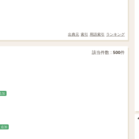
出典元
索引
用語索引
ランキング
該当件数 :
500
件
追加
に追加