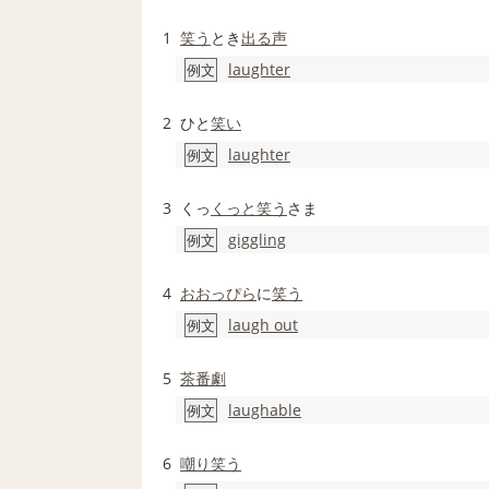
1
笑う
とき
出る
声
laughter
例文
2
ひと
笑い
laughter
例文
3
くっ
くっと
笑う
さま
giggling
例文
4
おおっぴら
に
笑う
laugh out
例文
5
茶番劇
laughable
例文
6
嘲り笑う