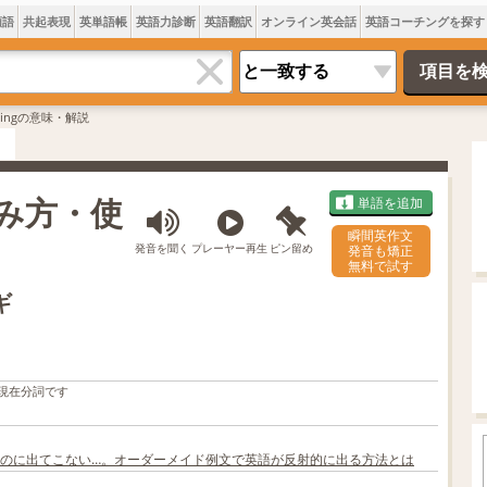
類語
共起表現
英単語帳
英語力診断
英語翻訳
オンライン英会話
英語コーチングを探す
ddingの意味・解説
読み方・使
単語を追加
瞬間英作文
発音を聞く
プレーヤー再生
ピン留め
発音も矯正
無料で試す
ギ
現在分詞です
のに出てこない…。オーダーメイド例文で英語が反射的に出る方法とは