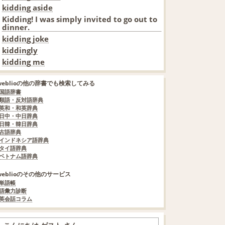
kidding aside
Kidding! I was simply invited to go out to
dinner.
kidding joke
kiddingly
kidding me
weblioの他の辞書でも検索してみる
国語辞書
類語・反対語辞典
英和・和英辞典
日中・中日辞典
日韓・韓日辞典
古語辞典
インドネシア語辞典
タイ語辞典
ベトナム語辞典
weblioのその他のサービス
単語帳
語彙力診断
英会話コラム