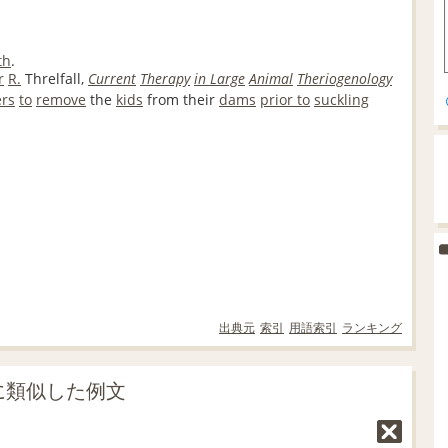
th
.
r
R.
Threlfall,
Current
Therapy
in Large
Animal
Theriogenology
rs
to
remove
the
kids
from their
dams
prior to
suckling
出典元
索引
用語索引
ランキング
g」に類似した例文