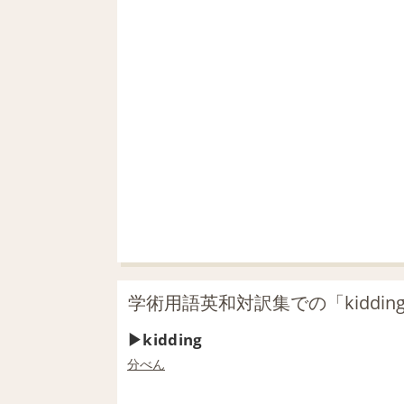
学術用語英和対訳集での「kiddin
kidding
分べん