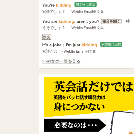
You'
re
kidding
例文帳に追加
冗談でしょ？
- Weblio Email例文集
You are
kidding
,
aren
't you?
発音を聞く
うそでしょ？
- Weblio Email例文集
例文
It
'
s a
joke
；I'm
just
kidding
例文帳に追加
冗談だよ
- Weblio Email例文集
>>例文の一覧を見る