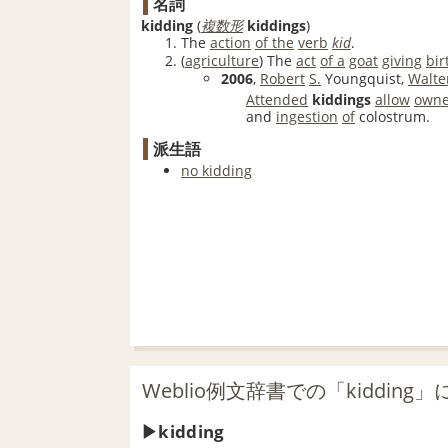
名詞
kidding
(
複数形
kiddings
)
The
action
of the
verb
kid
.
(
agriculture
)
The
act
of a
goat
giving
bir
2006
,
Robert
S.
Youngquist,
Walte
Attended
kiddings
allow
owne
and
ingestion
of
colostrum.
派生語
no kidding
Weblio例文辞書での「kiddin
kidding