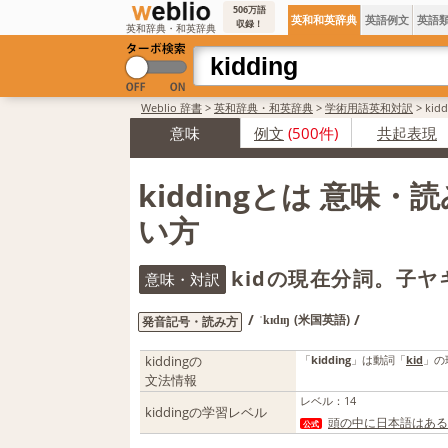
506万語
英和和英辞典
英語例文
英語
収録！
英和辞典・和英辞典
Weblio 辞書
>
英和辞典・和英辞典
>
学術用語英和対訳
>
ki
意味
例文
(500件)
共起表現
kiddingとは 意味・
い方
kidの現在分詞。子ヤ
意味・対訳
/
/
(米国英語)
発音記号・読み方
ˈkɪdɪŋ
kiddingの
「
kidding
」は動詞「
kid
」の
文法情報
レベル
：
14
kiddingの学習レベル
頭の中に日本語はある
公式