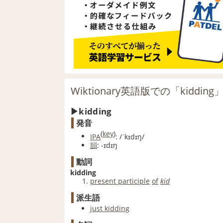
Wiktionary英語版での「kiddin
kidding
発音
(
key
)
IPA
:
/ˈkɪdɪŋ/
韻
: -ɪdɪŋ
動詞
kidding
present participle
of
kid
派生語
just kidding