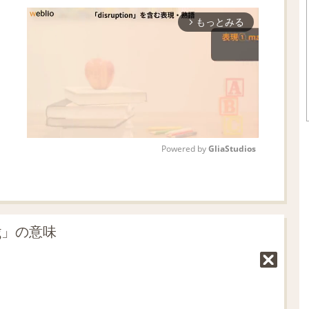
もっとみる
arrow_forward_ios
Powered by 
GliaStudios
M
u
t
g」の意味
e