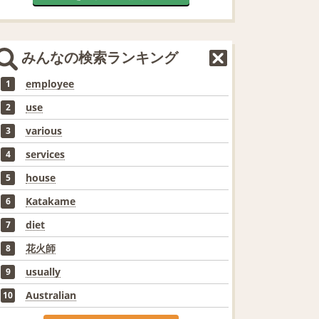
みんなの検索ランキング
employee
1
use
2
various
3
services
4
house
5
Katakame
6
diet
7
花火師
8
usually
9
Australian
10