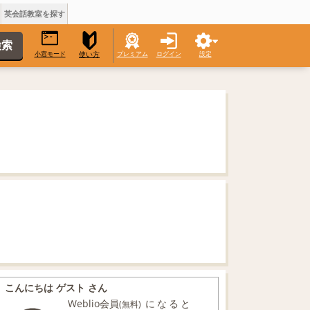
英会話教室を探す
小窓モード
プレミアム
ログイン
設定
使い方
こんにちは ゲスト さん
Weblio会員
になると
(無料)