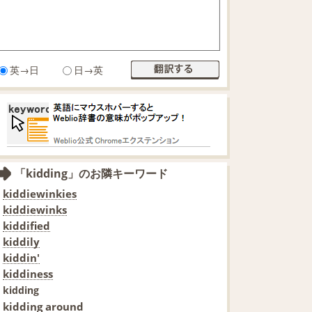
英→日
日→英
「kidding」のお隣キーワード
kiddiewinkies
kiddiewinks
kiddified
kiddily
kiddin'
kiddiness
kidding
kidding around