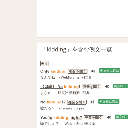
「kidding」を含む例文一覧
例文
Only
kidding
.
例文帳に追加
発音を聞く
なんてね
- Weblio Email例文集
《口語》 No
kidding
!
例文帳に
発音を聞く
まさか!
- 研究社 新和英中辞典
No
kidding
!?
例文帳に追加
発音を聞く
嘘だろ？
- Tanaka Corpus
You'
re
kidding
,
right?
例文帳
発音を聞く
嘘でしょ？
- Weblio Email例文集