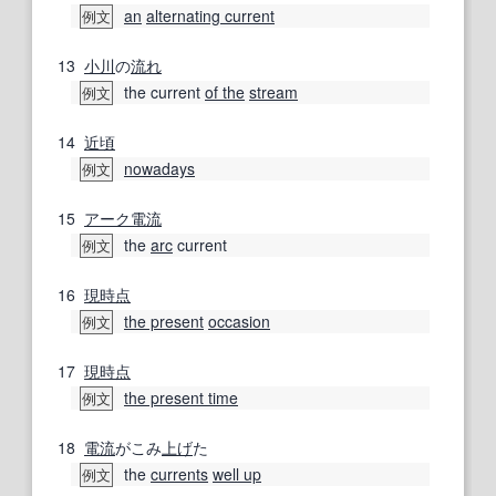
an
alternating current
例文
13
小川
の
流れ
the current
of the
stream
例文
14
近頃
nowadays
例文
15
アーク電流
the
arc
current
例文
16
現時点
the present
occasion
例文
17
現時点
the present time
例文
18
電流
がこみ
上げ
た
the
currents
well up
例文