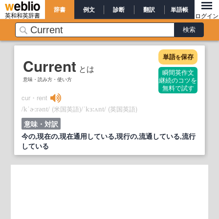
辞書
例文
診断
翻訳
単語帳
英和和英辞書
ログイン
単語
保存
を
Current
とは
瞬間英作文
意味・読み方・使い方
継続のコツを
無料で試す
cur・rent
/
/
(米国英語)
/
/
(英国英語)
kˈɚːrənt
ˈkɜ:ʌnt
意味・対訳
今の,現在の,現在通用している,現行の,流通している,流行
している