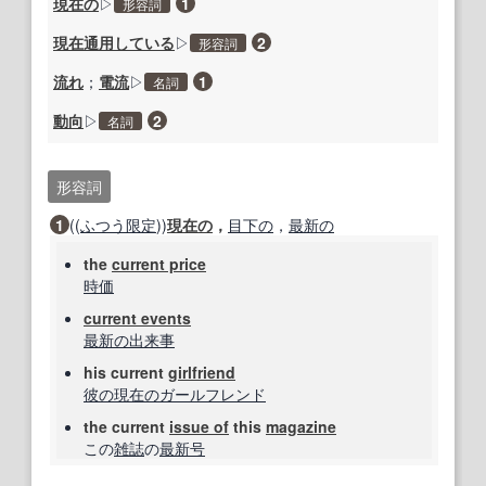
現在の
▷
1
形容詞
現在
通用
している
▷
2
形容詞
流れ
；
電流
▷
1
名詞
動向
▷
2
名詞
形容詞
1
((
ふつう
限定
))
現在の
，
目下の
，
最新の
the
current price
時価
current events
最新の
出来事
his current
girlfriend
彼の
現在の
ガールフレンド
the current
issue of
this
magazine
この
雑誌
の
最新号