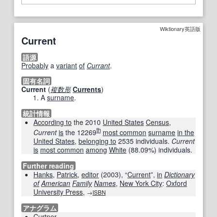
Wiktionary英語版
Current
語源
Probably
a
variant
of
Currant
.
固有名詞
Current
(
複数形
Currents
)
A
surname
​.
統計情報
According to
the 2010
United States
Census
,
th
Current
is
the 12269
most common
surname
in the
United States
,
belonging to
2535 individuals.
Current
is
most common
among
White
(88.09%) individuals.
Further reading
Hanks
,
Patrick
,
editor
(2003), “
Current
”,
in
Dictionary
of
American
Family
Names
,
New York City
:
Oxford
University Press
,
→
ISBN
アナグラム
Curtner