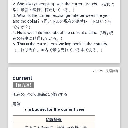
2. She always keeps up with the current trends.（彼女は
常に最新の流行に精通している。）
3. What is the current exchange rate between the yen
and the dollar?（円とドルの現在の為替レートはいくら
ですか？）
4. He is well-informed about the current affairs.（彼は現
在の時事に精通している。）
5. This is the current best-selling book in the country.
（これは現在、国内で最も売れている本である。）
ハイパー英語辞書
current
【形容詞】
現在の
,
今の
,
最新の
,
流行する
用例
a budget
for the
current year
印欧語
根
走る
こと
を表す
。
語幹
cur
を
持つ
語