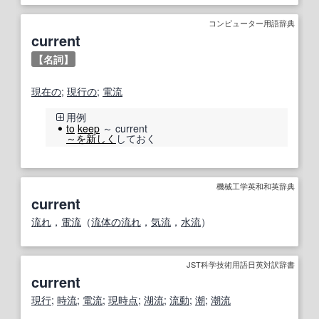
コンピューター用語辞典
current
【名詞】
現在の
;
現行の
;
電流
用例
to
keep
～ current
～を
新しく
しておく
機械工学英和和英辞典
current
流れ
，
電流
（
流体の流れ
，
気流
，
水流
）
JST科学技術用語日英対訳辞書
current
現行
;
時流
;
電流
;
現時点
;
湖
流
;
流動
;
潮
;
潮流