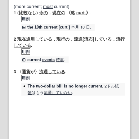
(more current;
most
current)
1
(
比較
なし)
今の
，
現在の
《
略
curt.
》.
用例
本月
10
日
.
the
10th
current
[
curt.
]
2
現在
通用
している
，
現行の
，
流通
[
流布
]
している
，
流行
している
.
用例
時事
.
current
events
3
〈
通貨
が〉
流通
している
.
用例
2ドル紙
The
two‐dollar bill
is
no longer
current
.
幣
はもう
流通
していない
.