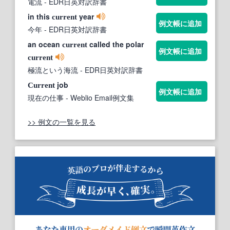
電流
- EDR日英対訳辞書
in this
year
current
例文帳に追加
今年
- EDR日英対訳辞書
an ocean
called the polar
current
例文帳に追加
current
極流という海流
- EDR日英対訳辞書
job
Current
例文帳に追加
現在の仕事
- Weblio Email例文集
>> 例文の一覧を見る