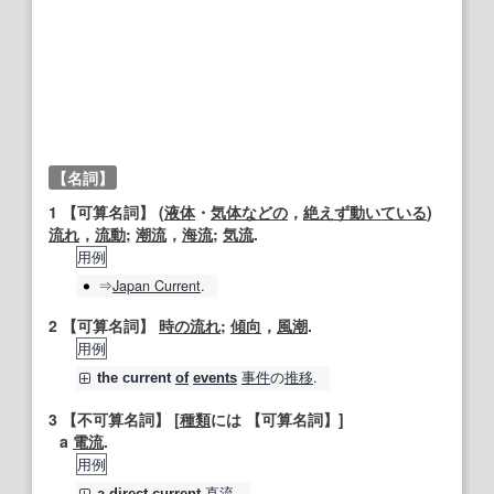
【名詞】
1
【可算名詞】
(
液体
・
気体
などの
，
絶えず
動いている
)
流れ
，
流動
;
潮流
，
海流
;
気流
.
用例
⇒
Japan
Current
.
2
【可算名詞】
時の流れ
;
傾向
，
風潮
.
用例
事件
の
推移
.
the
current
of
events
3
【不可算名詞】
[
種類
には
【可算名詞】
]
a
電流
.
用例
直流
.