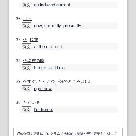
an
induced current
例文
26
目下
now
;
currently
;
presently
例文
27
今
,
現在
.
at the moment
例文
28
今現在の
時
the present time
例文
29
今すぐ
,
たった今
;
今
(の
ところ
は)は.
right now
例文
30
ただいま
I'm home.
例文
Weblio例文辞書はプログラムで機械的に意味や英語表現を生成して