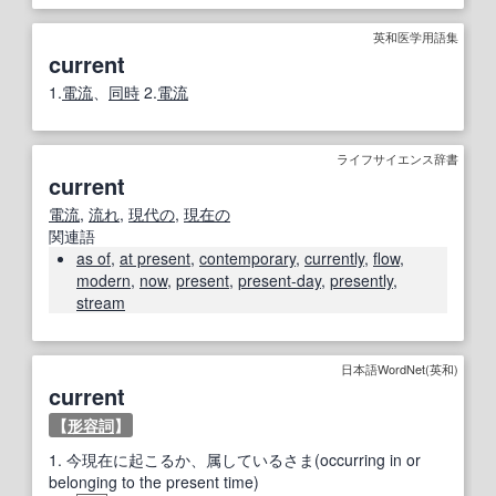
英和医学用語集
current
1.
電流
、
同時
2.
電流
ライフサイエンス辞書
current
電流
,
流れ
,
現代の
,
現在の
関連語
as of
,
at present
,
contemporary
,
currently
,
flow
,
modern
,
now
,
present
,
present-day
,
presently
,
stream
日本語WordNet(英和)
current
【
形容詞
】
1.
今現在に起こるか、属しているさま(occurring in or
belonging to the present time)