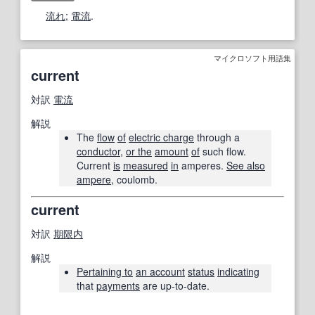
流れ
;
電流
.
マイクロソフト用語集
current
対訳
電流
解説
The
flow
of
electric charge
through a
conductor
,
or the
amount
of
such flow.
Current
is
measured
in
amperes.
See also
ampere
, coulomb.
current
対訳
期限内
解説
Pertaining to
an account
status
indicating
that
payments
are up-to-date.