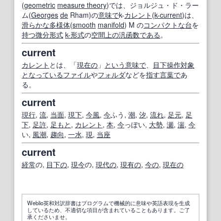
(
geometric
measure theory
)では、ジョルジュ・ド・ラー
ム(
Georges
de
Rham)の
意味で
k-
カレント
(
k-current
)は、
滑らかな
多様体
(
smooth
manifold
) M の
コンパクトな
台
を
持つ
微分形式
k-形
式
の
空間
上の
汎函数
である
。
current
カレント
とは、「
現在の
」
という意味で
、
目下
操作
対象
となっている
ファイル
や
フォルダ
などを
指す
言葉で
あ
る。
current
現行
,
流
,
当面
,
現下
,
今風
,
今
ふう,
潮
,
汐
,
流れ
,
足元
,
足
下
,
足許
,
足もと
,
カレント
,
本
,
今
っぽい,
大勢
,
瀬
,
湍
,
今
い,
風潮
,
趨向
,
一水
,
現
,
当座
current
経常
の,
目下の
,
現今
の,
現代の
,
現有の
,
今の
,
現在の
Weblio英和対訳辞書はプログラムで機械的に意味や英語表現を生成
しているため、不適切な項目が含まれていることもあります。ご了
承くださいませ。