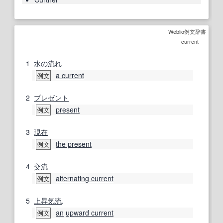
Weblio例文辞書
current
1
水の
流れ
a current
例文
2
プレゼント
present
例文
3
現在
the present
例文
4
交流
alternating current
例文
5
上昇気流
.
an
upward current
例文