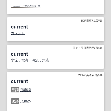
「current」に関する類語一覧
EDR日英対訳辞書
current
カレント
日英・英日専門用語辞書
current
水流
，
電流
，
海流
，
気流
Weblio英語表現辞典
current
品詞
形容詞
訳語
現在の