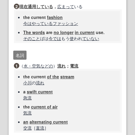
2
現在
通用
している
，
広まって
いる
the current
fashion
今は
やっている
ファッション
The words
are
no longer
in current
use.
そのこと
ばは
今では
もう
使
われ
ていない
名詞
1
（
水・空
気
などの
）
流れ
；
電流
the current
of the
stream
小川
の
流れ
a
swift current
急流
the
current of air
気流
an
alternating current
交流
［
直流
］