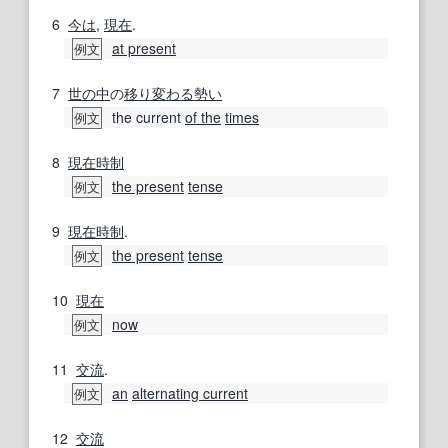
6
今は
,
現在
.
at present
例文
7
世の中
の
移り変わる
勢い
the current
of the
times
例文
8
現在時制
the present
tense
例文
9
現在時制
.
the present
tense
例文
10
現在
now
例文
11
交流
.
an
alternating current
例文
12
交流