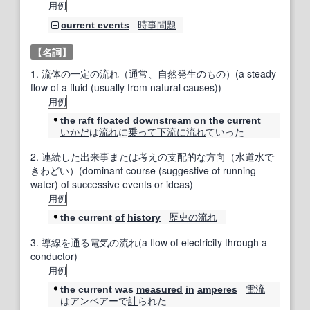
用例
時事問題
current events
【
名詞
】
1.
流体の一定の流れ（通常、自然発生のもの）(a steady
flow of a fluid (usually from natural causes))
用例
the
raft
floated
downstream
on the
current
いかだ
は
流れ
に
乗って
下流に
流れ
ていった
2.
連続した出来事または考えの支配的な方向（水道水で
きわどい）(dominant course (suggestive of running
water) of successive events or ideas)
用例
歴史の
流れ
the current
of
history
3.
導線を通る電気の流れ(a flow of electricity through a
conductor)
用例
電流
the current was
measured
in
amperes
はアンペアーで
計
られた