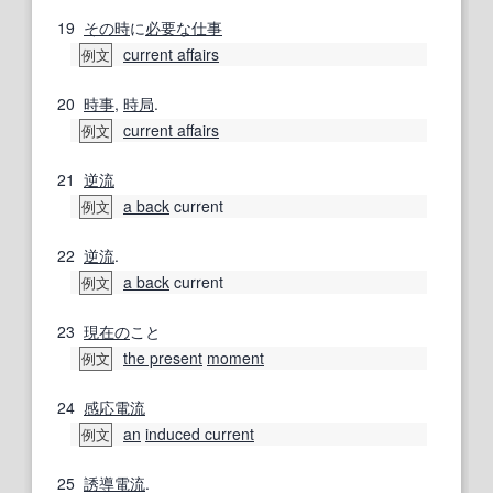
19
その時
に
必要な
仕事
current affairs
例文
20
時事
,
時局
.
current affairs
例文
21
逆流
a back
current
例文
22
逆流
.
a back
current
例文
23
現在の
こと
the present
moment
例文
24
感応
電流
an
induced current
例文
25
誘導電流
.