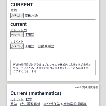
CURRENT
電流
技術用語
カテゴリ
current
カレントの
IT
用語
カテゴリ
カレント
IT
用語
、
自動車用語
カテゴリ
Weblio専門用語対訳辞書はプログラムで機械的に意味や英語表現を
生成しているため、不適切な項目が含まれていることもあります。
ご了承くださいませ。
Weblio英和対訳辞書
Current (mathematics)
カレント
(
数学
)
数学
、
特に
函数
解析
、
微分幾何学
や
幾何学的
測度論