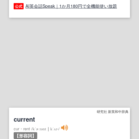
AI英会話Speak｜1か月180円で全機能使い放題
公式
研究社 新英和中辞典
current
cur・rent
/
kˈɚːrənt
｜
kˈʌr‐
/
【形容詞】