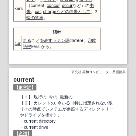
（current,
concur
,
occur
など）の
由
kers-
来
。
car
,
charge
などの
由来
として
、2
輪の
貨車
。
語幹
走る
こと
を表す
ラテン語
currere
、
印欧
cur
語
根
kers-から。
研究社 英和コンピューター用語辞典
current
【
形容詞
】
【１】
現行の
;
今の
;
最新の
.
【２】
カレントの
,
今
いる《
特に
指定
されない
限
り
その時点で
システム
が
参照する
ディレクトリー
や
ドライブ
を
指す
》.
・
current directory
・
current drive
【
名詞
】