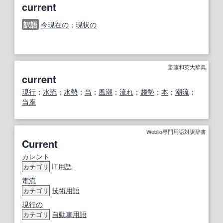
current
訳語
今現在の
；
現状の
斎藤和英大辞典
current
現行
；
水流
；
水勢
；
当
；
風潮
；
流れ
；
趨勢
；
本
；
潮流
；
当座
Weblio専門用語対訳辞書
Current
カレント
IT
用語
カテゴリ
電流
技術用語
カテゴリ
現行の
自動車用語
カテゴリ