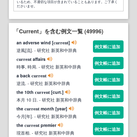
いるため、不適切な項目が含まれていることもあります。ご了承く
ださいませ。
「Current」を含む例文一覧 (49996)
an adverse wind [
]
current
例文帳に追加
逆風[流].
- 研究社 新英和中辞典
affairs
current
例文帳に追加
時事, 時局.
- 研究社 新英和中辞典
a back
current
例文帳に追加
逆流.
- 研究社 新英和中辞典
the 10th
[curt.]
current
例文帳に追加
本月 10 日.
- 研究社 新英和中辞典
the
month [year]
current
例文帳に追加
今月[年].
- 研究社 新英和中辞典
the
premier
current
例文帳に追加
現首相.
- 研究社 新英和中辞典