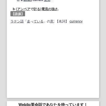
a
direct
current
b (
アンペア
で
計る
)
電流の
強さ
.
【語源】
ラテン語
「
走
っ
ている
」の
意
;
【名詞】
currency
Weblio英会話であなたを待っています！