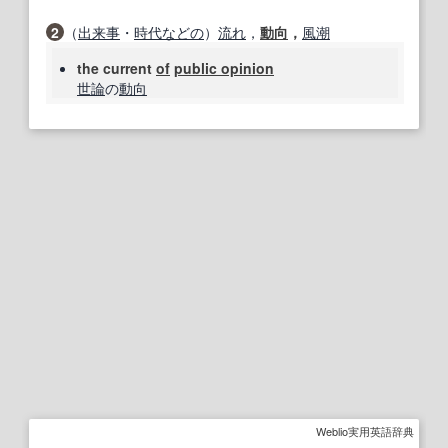
2
（
出来事
・
時代
などの
）
流れ
，
動向
，
風潮
the current
of
public opinion
世論
の
動向
Weblio実用英語辞典