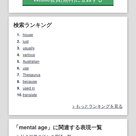
検索ランキング
1.
house
2.
just
3.
usually
4.
various
5.
Australian
6.
use
7.
Thesaurus
8.
because
9.
used in
10.
translate
もっとランキングを見る
「mental age」に関連する表現一覧