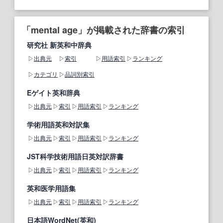
「mental age」が掲載された辞書の索引
研究社 新英和中辞典
出典元
索引
用語索引
ランキング
カテゴリ
品詞別索引
Eゲイト英和辞典
出典元
索引
用語索引
ランキング
学術用語英和対訳集
出典元
索引
用語索引
ランキング
JST科学技術用語日英対訳辞書
出典元
索引
用語索引
ランキング
英和医学用語集
出典元
索引
用語索引
ランキング
日本語WordNet(英和)