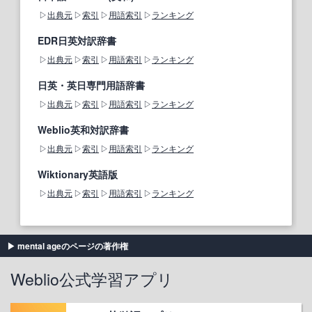
出典元
索引
用語索引
ランキング
EDR日英対訳辞書
出典元
索引
用語索引
ランキング
日英・英日専門用語辞書
出典元
索引
用語索引
ランキング
Weblio英和対訳辞書
出典元
索引
用語索引
ランキング
Wiktionary英語版
出典元
索引
用語索引
ランキング
mental ageのページの著作権
Weblio公式学習アプリ