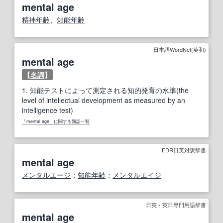
mental age
精神年齢
、
知能年齢
日本語WordNet(英和)
mental age
【
名詞
】
1.
知能テストによって測定される知的発育の水準(the
level of intellectual development as measured by an
intelligence test)
「mental age」に関する類語一覧
EDR日英対訳辞書
mental age
メンタルエージ
；
知能年齢
；
メンタルエイジ
日英・英日専門用語辞書
mental age