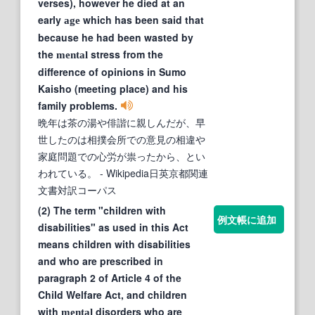
verses), however he died at an
early
which has been said that
age
because he had been wasted by
the
stress from the
mental
difference of opinions in Sumo
Kaisho (meeting place) and his
family problems.
晩年は茶の湯や俳諧に親しんだが、早
世したのは相撲会所での意見の相違や
家庭問題での心労が祟ったから、とい
われている。
- Wikipedia日英京都関連
文書対訳コーパス
(2) The term "children with
例文帳に追加
disabilities" as used in this Act
means children with disabilities
and who are prescribed in
paragraph 2 of Article 4 of the
Child Welfare Act, and children
with
disorders who are
mental