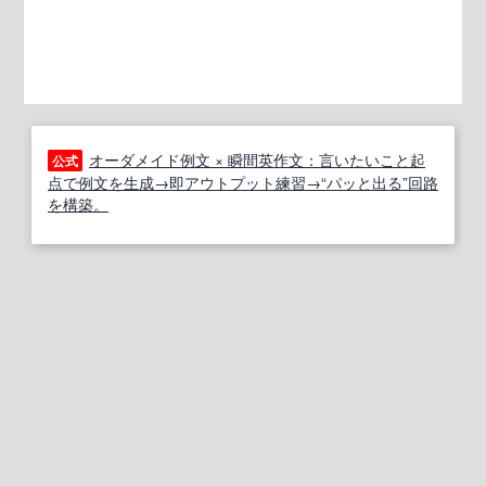
オーダメイド例文 × 瞬間英作文：言いたいこと起
公式
点で例文を生成→即アウトプット練習→“パッと出る”回路
を構築。