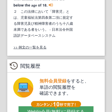
below the
of 18.
age
２ この法律において「障害児」と
は、児童福祉法第四条第二項に規定す
る障害児及び精神障害者のうち十八歳
未満である者をいう。
- 日本法令外国
語訳データベースシステム
>> 例文の一覧を見る
閲覧履歴
をすると、
無料会員登録
単語の閲覧履歴を
確認できます。
Weblio会員
(無料)
に登録する