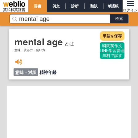
辞書
例文
診断
翻訳
単語帳
英和和英辞書
ログイン
単語
保存
を
mental age
とは
瞬間英作文
意味・読み方・使い方
LINE学習管理
無料で試す
意味・対訳
精神年齢