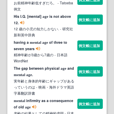
お前精神年齢低すぎだろ。
- Tatoeba
例文
His I.Q. [mental]
is not above
age
例文帳に追加
12.
12 歳の小児の知力しかない.
- 研究社
新和英中辞典
having a
of three to
mental
age
例文帳に追加
seven years
精神年齢が3歳から7歳の
- 日本語
WordNet
The gap between physical
and
age
例文帳に追加
.
mental
age
実年齢と身体的年齢にギャップがある
っていうのは
- 映画・海外ドラマ英語
字幕翻訳辞書
infirmity as a consequence
mental
例文帳に追加
of old
age
老齢の結果としての精神的虚弱
- 日本