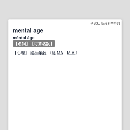
研究社 新英和中辞典
mental age
méntal áge
【名詞】
【可算名詞】
【
心理
】
精神年齢
《
略
MA
，
M.A.
》.