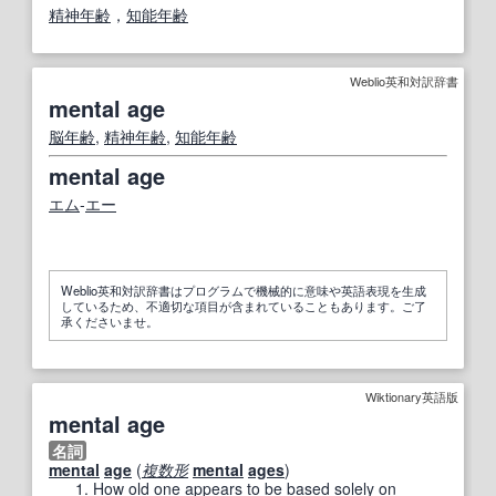
精神年齢
，
知能年齢
Weblio英和対訳辞書
mental age
脳年齢
,
精神年齢
,
知能年齢
mental age
エム
‐
エー
Weblio英和対訳辞書はプログラムで機械的に意味や英語表現を生成
しているため、不適切な項目が含まれていることもあります。ご了
承くださいませ。
Wiktionary英語版
mental age
名詞
mental
age
(
複数形
mental
ages
)
How old
one
appears to be
based
solely
on