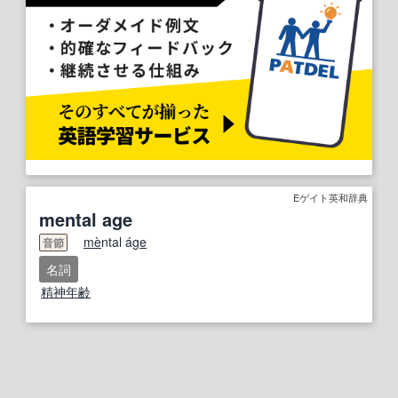
Eゲイト英和辞典
mental age
me
̀ntal á
ge
音節
名詞
精神年齢