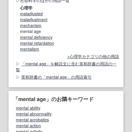
社会科学のほかの用語一覧
心理学
maladjusted
maladjustment
mechanism
mental age
mental deficiency
mental retardation
mentalism
心理学カテゴリの他の用語
「mental age」を解説文に含む英和辞書の用語の一
覧
英和辞書の「mental age」の用語索引
「mental age」のお隣キーワード
mental ability
mental abnormality
mental acrobatics
mental action
mental activity