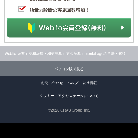
語彙力診断の実施回数増加！
Weblio 辞書
>
英和辞典・和英辞典
>
英和辞典
>
mental age
の意味・解説
パソコン版で見る
お問い合わせ
ヘルプ
会社情報
クッキー・アクセスデータについて
©2026 GRAS Group, Inc.