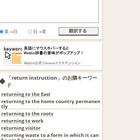
英→日
日→英
「return instruction」のお隣キーワー
ド
returning to the East
returning to the home country permanen
tly
returning to the roots
returning to work
returning visitor
returning waste to a form in which it can
be used as a resource