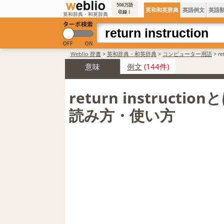
506万語
英和和英辞典
英語例文
英語
収録！
英和辞典・和英辞典
Weblio 辞書
>
英和辞典・和英辞典
>
コンピューター用語
>
r
意味
例文
(144件)
return instructio
読み方・使い方