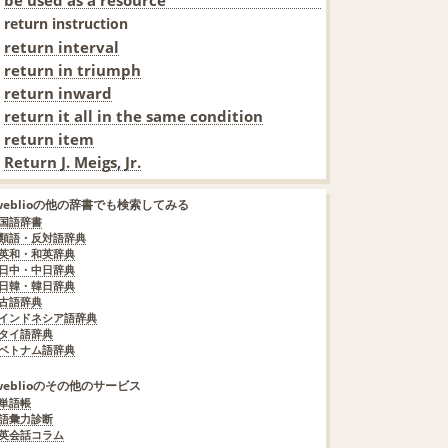
return instruction
return interval
return in triumph
return inward
return it all in the same condition
return item
Return J. Meigs, Jr.
weblioの他の辞書でも検索してみる
国語辞書
類語・反対語辞典
英和・和英辞典
日中・中日辞典
日韓・韓日辞典
古語辞典
インドネシア語辞典
タイ語辞典
ベトナム語辞典
weblioのその他のサービス
単語帳
語彙力診断
英会話コラム