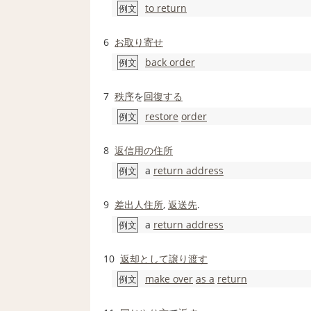
to return
例文
6
お取り寄せ
back order
例文
7
秩序
を
回復する
restore
order
例文
8
返信
用の
住所
a
return address
例文
9
差出人住所
,
返送
先
.
a
return address
例文
10
返却
として
譲り渡す
make over
as a
return
例文