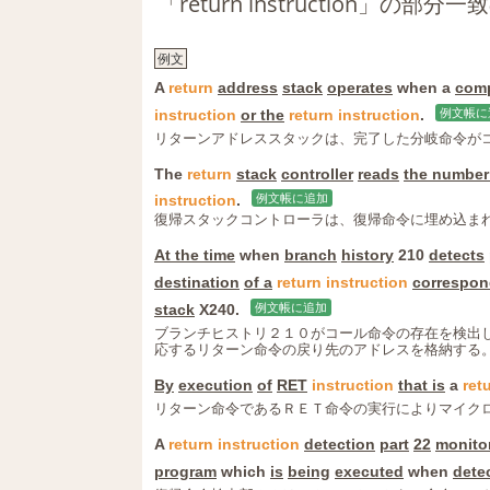
「return instruction」の
例文
A
return
address
stack
operates
when a
comp
instruction
or the
return
instruction
.
例文帳に
リターンアドレススタックは、完了した分岐命令が
The
return
stack
controller
reads
the number
instruction
.
例文帳に追加
復帰スタックコントローラは、復帰命令に埋め込ま
At the time
when
branch
history
210
detects
destination
of a
return
instruction
correspon
stack
X240.
例文帳に追加
ブランチヒストリ２１０がコール命令の存在を検出
応するリターン命令の戻り先のアドレスを格納する
By
execution
of
RET
instruction
that is
a
ret
リターン命令であるＲＥＴ命令の実行によりマイク
A
return
instruction
detection
part
22
monito
program
which
is
being
executed
when
dete