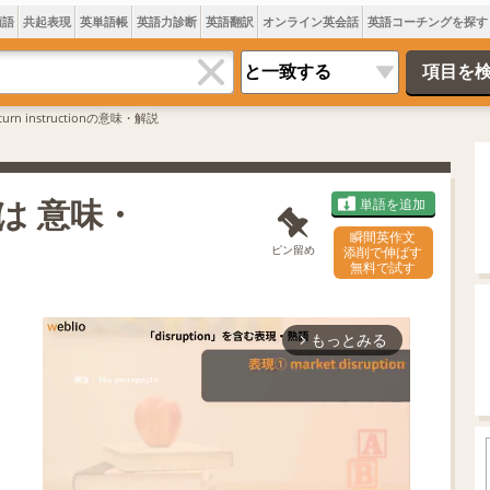
類語
共起表現
英単語帳
英語力診断
英語翻訳
オンライン英会話
英語コーチングを探す
eturn instructionの意味・解説
nとは 意味・
単語を追加
瞬間英作文
ピン留め
添削で伸ばす
無料で試す
もっとみる
arrow_forward_ios