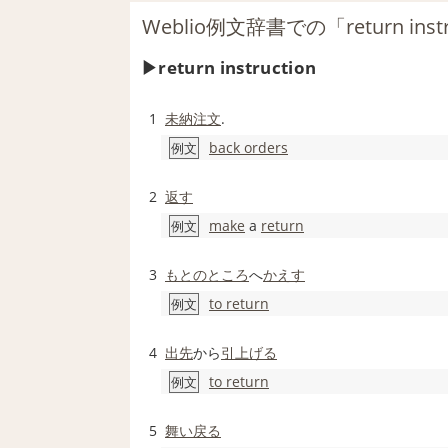
Weblio例文辞書での「return in
return instruction
1
未納
注文
.
back orders
例文
2
返す
make
a
return
例文
3
もとの
ところ
へ
かえす
to return
例文
4
出先
から
引上げる
to return
例文
5
舞い戻る