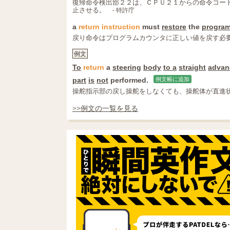
復帰命令検出部２２は、ＣＰＵ２１からの命令コー
止させる。
- 特許庁
a
return
instruction
must
restore
the
program
戻り命令はプログラムカウンタに正しい値を戻す必
例文
To
return
a
steering
body
to a
straight
advan
part
is
not
performed.
例文帳に追加
操舵指示部の戻し操舵をしなくても、操舵体が直進
>>例文の一覧を見る