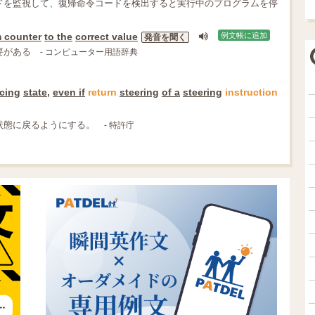
ドを監視して、復帰命令コードを検出すると実行中のプログラムを停
 counter
to the
correct value
例文帳に追加
発音を聞く
要がある
- コンピューター用語辞典
cing
state
,
even if
return
steering
of a
steering
instruction
状態に戻るようにする。
- 特許庁