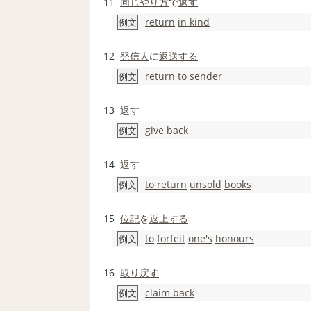
11
同じやり方
で
返す
return
in kind
例文
12
発信人
に
返送する
return to
sender
例文
13
返す
give back
例文
14
返す
to return
unsold
books
例文
15
位記
を
返上する
to
forfeit
one's
honours
例文
16
取り戻す
claim back
例文