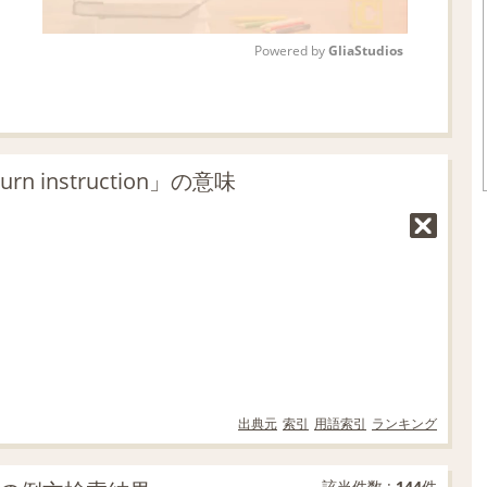
Powered by 
GliaStudios
M
u
t
instruction」の意味
e
出典元
索引
用語索引
ランキング
該当件数 :
144
件