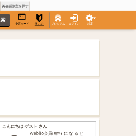
英会話教室を探す
小窓モード
プレミアム
ログイン
設定
使い方
こんにちは ゲスト さん
Weblio会員
になると
(無料)