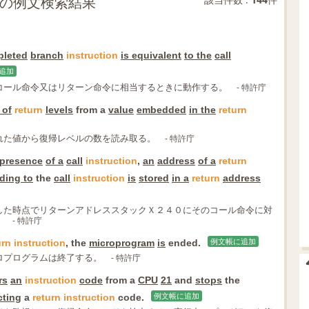
部分一致の例文検索結果
leted
branch
instruction
is equivalent
to the
call
追加
コール命令又はリターン命令に相当するときに動作する。
- 特許庁
 of
return
levels
from a
value
embedded
in the
return
れた値から復帰レベルの数を読み取る。
- 特許庁
presence
of a
call
instruction
,
an
address
of a
return
ding to
the
call
instruction
is
stored
in a
return
address
した時点でリターンアドレススタックＸ２４０にそのコール命令に対
。
- 特許庁
urn
instruction
, the
microprogram
is
ended.
例文帳に追加
ロプログラムは終了する。
- 特許庁
rs
an
instruction
code
from a
CPU
21
and
stops
the
cting
a
return
instruction
code.
例文帳に追加