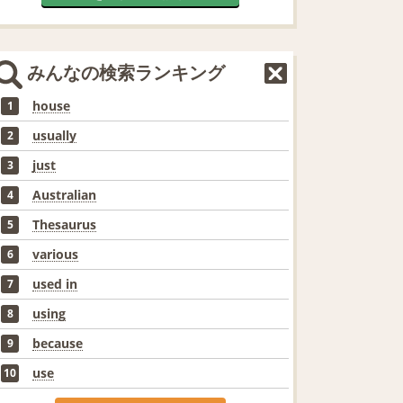
みんなの検索ランキング
house
1
usually
2
just
3
Australian
4
Thesaurus
5
various
6
used in
7
using
8
because
9
use
10