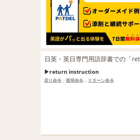
日英・英日専門用語辞書での「return 
return instruction
戻り
命令
，
復帰
命令
，
リターン
命令