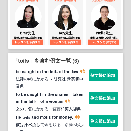
「toils」を含む例文一覧 (6)
be caught in the
of the law
toils
例文帳に追加
法律の網にかかる.
- 研究社 新英和中
辞典
to be caught in the snares―taken
例文帳に追加
in the
―of a woman
toils
女の手管にかかる
- 斎藤和英大辞典
He
and moils for money.
toils
例文帳に追加
彼は汗水流して金を取る
- 斎藤和英大