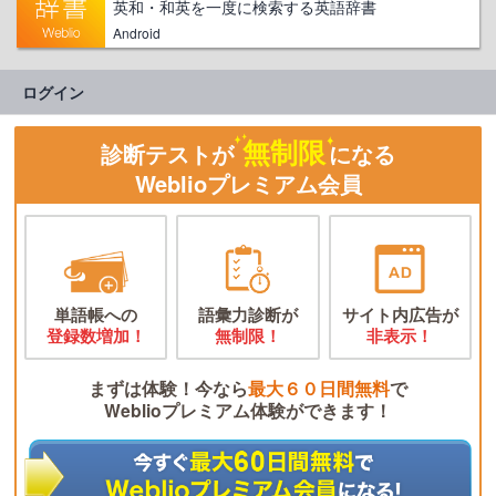
英和・和英を一度に検索する英語辞書
Android
ログイン
無制限
診断テストが
になる
Weblioプレミアム会員
単語帳への
語彙力診断が
サイト内広告が
登録数増加！
無制限！
非表示！
まずは体験！今なら
最大６０日間無料
で
Weblioプレミアム体験ができます！