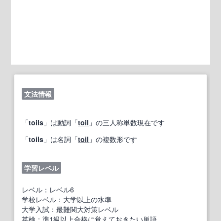
文法情報
「
toils
」は動詞「
toil
」の三人称単数現在です
「
toils
」は名詞「
toil
」の複数形です
学習レベル
レベル：レベル6
学校レベル：大学以上の水準
大学入試：最難関大対策レベル
英検：準1級以上合格に覚えておきたい単語