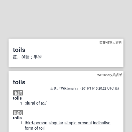
斎藤和英大辞典
toils
罠
、
係蹄
；
手管
Wiktionary英語版
toils
出典:『Wiktionary』 (2016/11/15 20:22 UTC 版)
名詞
toils
plural
of
toil
動詞
toils
third-person
singular
simple present
indicative
form
of
toil