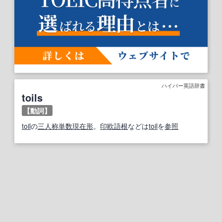
ハイパー英語辞書
toils
【動詞】
toil
の
三人称単数
現在形
。
印欧語
根
などは
toil
を
参照