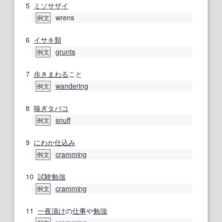
5
ミソサザイ
wrens
例文
6
イサキ
類
grunts
例文
7
歩きまわる
こと
wandering
例文
8
嗅ぎタバコ
snuff
例文
9
にわか仕込み
cramming
例文
10
試験勉強
cramming
例文
11
一夜漬け
の
仕事
や
勉強