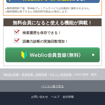
※無料期間終了後、Weblioプレミアムサービスは自動的に解約されません。
※無料期間が終了すると月額330円(税込)が発生します。
無料会員になると使える機能が満載！
検索履歴を保存できる！
語彙力診断の実施回数増加！
Weblio 辞書
>
英和辞典・和英辞典
>
Eゲイト英和辞典
>
toils
の意味・解説
パソコン版で見る
お問い合わせ
ヘルプ
会社情報