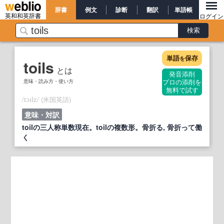
辞書
例文
診断
翻訳
単語帳
英和和英辞書
ログイン
単語
保存
を
toils
とは
発音添削
意味・読み方・使い方
プロの添削を
無料で試す
/
/
(米国英語)
tɔɪlz
意味・対訳
toilの三人称単数現在。toilの複数形。骨折る, 骨折って働
く