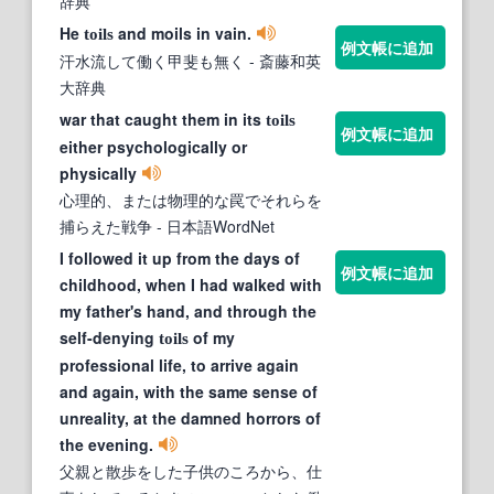
辞典
He
and moils in vain.
toils
例文帳に追加
汗水流して働く甲斐も無く
- 斎藤和英
大辞典
war that caught them in its
toils
例文帳に追加
either psychologically or
physically
心理的、または物理的な罠でそれらを
捕らえた戦争
- 日本語WordNet
I followed it up from the days of
例文帳に追加
childhood, when I had walked with
my father's hand, and through the
self-denying
of my
toils
professional life, to arrive again
and again, with the same sense of
unreality, at the damned horrors of
the evening.
父親と散歩をした子供のころから、仕