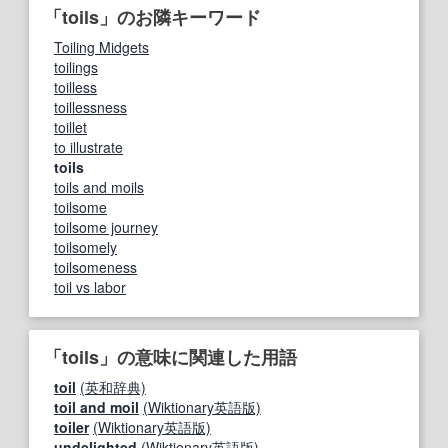
「toils」のお隣キーワード
Toiling Midgets
toilings
toilless
toillessness
toillet
to illustrate
toils
toils and moils
toilsome
toilsome journey
toilsomely
toilsomeness
toil vs labor
「toils」の意味に関連した用語
toil
(英和辞典)
toil and moil
(Wiktionary英語版)
toiler
(Wiktionary英語版)
undelighted
(Wiktionary英語版)