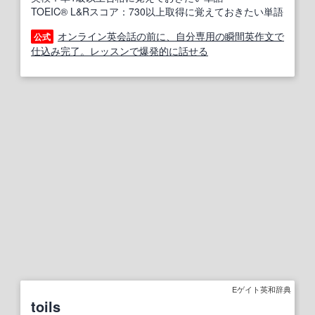
TOEIC® L&Rスコア：730以上取得に覚えておきたい単語
オンライン英会話の前に、自分専用の瞬間英作文で
公式
仕込み完了。レッスンで爆発的に話せる
Eゲイト英和辞典
toils