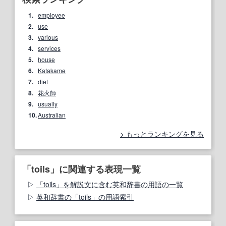
1.
employee
2.
use
3.
various
4.
services
5.
house
6.
Katakame
7.
diet
8.
花火師
9.
usually
10.
Australian
もっとランキングを見る
「toils」に関連する表現一覧
「toils」を解説文に含む英和辞書の用語の一覧
英和辞書の「toils」の用語索引