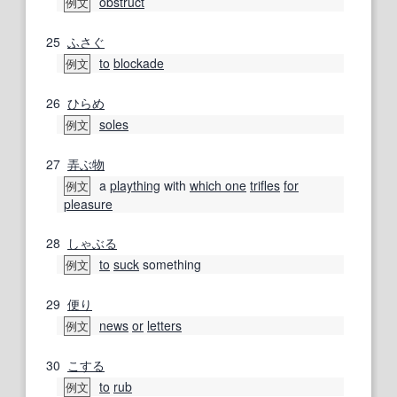
obstruct
例文
25
ふさぐ
to
blockade
例文
26
ひらめ
soles
例文
27
弄ぶ
物
a
plaything
with
which one
trifles
for
例文
pleasure
28
しゃぶる
to
suck
something
例文
29
便り
news
or
letters
例文
30
こする
to
rub
例文