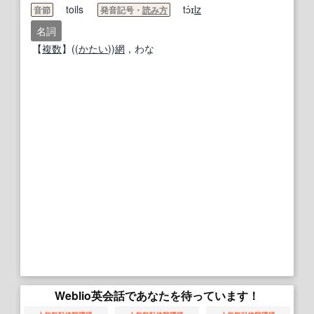
toils
tɔ́ɪ
lz
音節
発音記号・
読み方
名詞
【
複数
】((
かたい
))
網
，わな
Weblio英会話であなたを待っています！