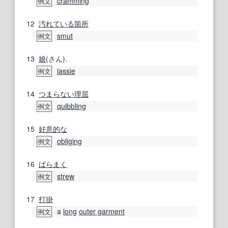
cramming
例文
12
汚れている
箇所
smut
例文
13
娘
(さん).
lassie
例文
14
つまらない
理屈
quibbling
例文
15
好意的な
obliging
例文
16
ばらまく
strew
例文
17
打掛
a
long
outer garment
例文