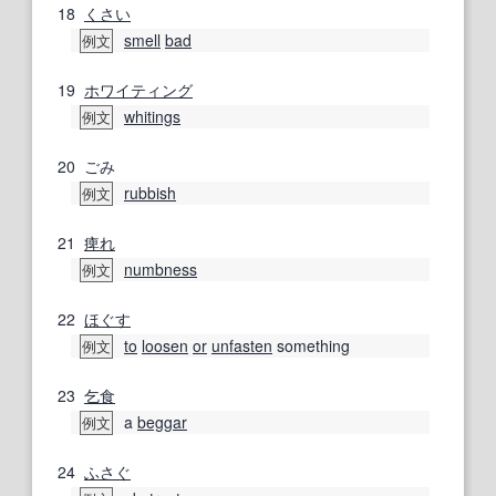
18
くさい
smell
bad
例文
19
ホワイティング
whitings
例文
20
ごみ
rubbish
例文
21
痺れ
numbness
例文
22
ほぐす
to
loosen
or
unfasten
something
例文
23
乞食
a
beggar
例文
24
ふさぐ