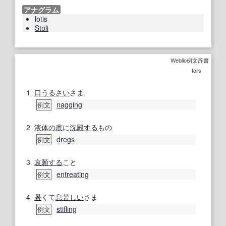
アナグラム
lotis
Stoli
Weblio例文辞書
toils
1
口うるさい
さま
nagging
例文
2
液体の
底
に
沈殿する
もの
dregs
例文
3
哀願する
こと
entreating
例文
4
暑
くて
息苦しい
さま
stifling
例文