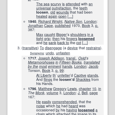
The sea
scurvy
is
attended
with
an
universal
putrefaction
, the
teeth
loosen
,
old
wounds
that had been
healed
again
open
[
…
]
1940
,
Richard Wright
,
Native Son
‎,
London
:
Jonathan
Cape
,
published
1970
,
Book
3,
p.
387
:
Max
caught
Bigger
’s
shoulders
in a
tight
grip
;
then
his
fingers
loosened
and
he
sank
back to
the
cot
[
…
]
(
transitive
)
To
disengage
(a
device
that
restrains
).
undo
,
unfasten
Synonyms
:
1717
,
Joseph Addison
,
transl.
,
Ovid
’s
Metamorphoses
in
Fifteen
Books
,
translated
by the
most
eminent
hands
‎,
London
:
Jacob
Tonson,
Book
3,
p.
99
:
At Liberty
th
’
unfetter
’d
Captive
stands
,
And
flings
the
loosen’d
Shackles
from
his Hands.
1796
,
Matthew
Gregory
Lewis
,
chapter
10
,
in
The
Monk
‎,
volume
3,
London
:
J.
Bell
,
page
167
:
He
easily
comprehended
, that the
noise
which
he
had
heard
was
occasioned
by
his
having
loosened
a
chain
which
attached
the
image
to
its