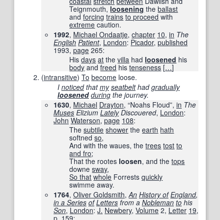
coastal
stretch
between
Dawlish and
Teignmouth,
loosening
the
ballast
and
forcing
trains
to proceed
with
extreme
caution.
1992
,
Michael Ondaatje
,
chapter
10
,
in
The
English
Patient
‎,
London
:
Picador
,
published
1993
,
page
265
:
His
days
at
the
villa
had
loosened
his
body
and
freed
his
tenseness
[
…
]
(
intransitive
)
To
become
loose.
I
noticed
that
my
seatbelt
had
gradually
loosened
during
the journey.
1630
,
Michael
Drayton
, “Noahs Floud”,
in
The
Muses
Elizium
Lately
Discouered
‎,
London
:
John
Waterson
,
page
108
:
The
subtile
shower
the
earth
hath
softned
so
,
And with the waues, the
trees
tost
to
and fro
;
That the rootes
loosen
, and the
tops
downe
sway
,
So that
whole
Forrests
quickly
swimme away.
1764
,
Oliver Goldsmith
,
An
History of
England
,
in a Series
of
Letters
from a
Nobleman
to
his
Son
‎,
London
:
J.
Newbery
,
Volume
2,
Letter
19
,
p.
159
: