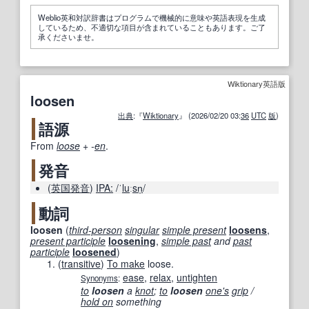
Weblio英和対訳辞書はプログラムで機械的に意味や英語表現を生成
しているため、不適切な項目が含まれていることもあります。ご了
承くださいませ。
Wiktionary英語版
loosen
出典
:『
Wiktionary
』 (2026/02/20 03:
36
UTC
版
)
語源
From
loose
+‎
-
en
.
発音
(
英国
発音
)
IPA:
/ˈ
lu
ː
sn
̩/
動詞
loosen
(
third-person
singular
simple present
loosens
,
present participle
loosening
,
simple past
and
past
participle
loosened
)
(
transitive
)
To make
loose.
ease
,
relax
,
untighten
Synonyms
:
to
loosen
a
knot
;
to
loosen
one's
grip
/
hold on
something