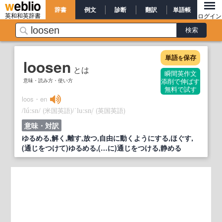
辞書
例文
診断
翻訳
単語帳
英和和英辞書
ログイン
単語
保存
を
loosen
とは
瞬間英作文
意味・読み方・使い方
添削で伸ばす
無料で試す
loos・en
/
/
(米国英語)
/
/
(英国英語)
lúːsn
ˈluːsn̩
意味・対訳
ゆるめる,解く,離す,放つ,自由に動くようにする,ほぐす,
(通じをつけて)ゆるめる,(…に)通じをつける,静める