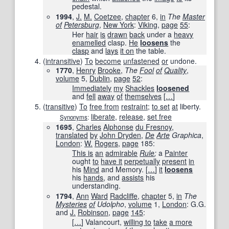
pedestal.
1994
,
J.
M.
Coetzee
,
chapter
6,
in
The
Master
of
Petersburg
‎,
New York
:
Viking
,
page
55
:
Her
hair
is
drawn
back
under a
heavy
enamelled
clasp.
He
loosens
the
clasp
and
lays
it on
the table.
(
intransitive
)
To
become
unfastened
or
undone.
1770
,
Henry
Brooke
,
The
Fool
of
Quality
‎,
volume
5,
Dublin
,
page
52
:
Immediately
my
Shackles
loosened
and
fell
away
of
themselves
[
…
]
(
transitive
)
To
free from
restraint
;
to set
at
liberty.
liberate
,
release
,
set free
Synonyms
:
1695
,
Charles
Alphonse
du Fresnoy
,
translated
by
John Dryden
,
De
Arte
Graphica
‎,
London
:
W.
Rogers
,
page
185
:
This is
an
admirable
Rule
;
a
Painter
ought
to
have it
perpetually
present
in
his
Mind
and Memory.
[
…
]
it
loosens
his
hands
, and
assists
his
understanding.
1794
,
Ann
Ward
Radcliffe
,
chapter
5,
in
The
Mysteries
of
Udolpho
‎,
volume
1,
London
: G.G.
and
J.
Robinson
,
page
145
:
[
…
]
Valancourt,
willing to
take
a more