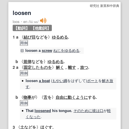
研究社 新英和中辞典
loosen
loos・en
/
lúːsn
/
【動詞】
【他動詞】
1
a 〈
結び目
などを〉
ゆるめる
.
用例
ねじをゆるめる
.
loosen
a
screw
b 〈
規律
などを〉
ゆるめる
.
2
a 〈
固定した
ものを
〉
解く
，
離す
，
放つ
.
用例
(
もやい綱
をはずして)
ボート
を
解き放
loosen
a boat
す
.
b 〈
物事
が〉〈
舌
を〉
自由に動く
ように
する.
用例
そのために
彼は
口
が
軽
That
loosened
his tongue.
く
なった
.
3
〈
土
などを〉
ほぐす
.