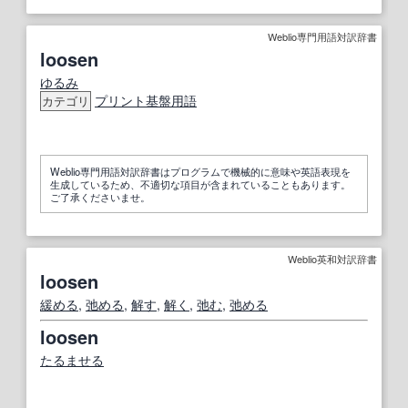
Weblio専門用語対訳辞書
loosen
ゆるみ
プリント
基盤
用語
カテゴリ
Weblio専門用語対訳辞書はプログラムで機械的に意味や英語表現を
生成しているため、不適切な項目が含まれていることもあります。
ご了承くださいませ。
Weblio英和対訳辞書
loosen
緩める
,
弛める
,
解す
,
解く
,
弛む
,
弛める
loosen
たるませる