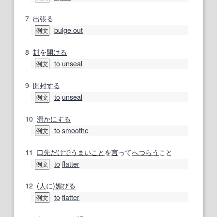
7
出張る
bulge out
例文
8
封
を
開ける
to
unseal
例文
9
開封する
to
unseal
例文
10
滑か
にする
to
smoothe
例文
11
口先
だけで
うまいこと
を
言
って
へつらう
こと
to
flatter
例文
12
(
人
に)
媚びる
to
flatter
例文