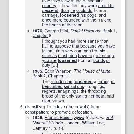
extensive
view
of the
enchanting
country
, into which they were
about to
descend
,
than
he
could do
from a
carriage
,
loosened
his
dogs
, and
once more
bounded
with them along
the
banks
of the
road.
1876
,
George Eliot
,
Daniel
Deronda
‎,
Book
1,
Chapter
8:
I thought
you had more
sense
than
[
…
]
to
suppose
that
because
you have
fallen
into
a very
common
trouble
,
such as
most
men
have to
go through
,
you are
loosened
from all
bonds
of
duty
[
…
]
1905
,
Edith Wharton
,
The
House
of
Mirth
‎,
Book
2,
Chapter 11
:
The
recollection
loosened
a
throng
of
benumbed
sensations
—longings,
regrets
, imaginings, the
throbbing
brood
of the
only
spring
her
heart
had
ever
known.
(
transitive
)
To
relieve
(the
bowels
) from
constipation
;
to promote
defecation.
1626
,
Francis Bacon
,
Sylva
Sylvarum:
or A
Naturall
Historie
,
London
:
William
Lee
,
Century
1,
p.
14
,
[
…
]
Feare
looseneth
the
Belly
;