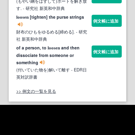
(もやい綱をはずして)ボートを解き放
す.
- 研究社 新英和中辞典
[tighten] the purse strings
loosen
例文帳に追加
財布のひもをゆるめる[締める].
- 研究
社 新英和中辞典
of a person, to
and then
loosen
例文帳に追加
dissociate from someone or
something
(付いていた物を)解いて離す
- EDR日
英対訳辞書
>> 例文の一覧を見る
閲覧履歴
をすると、
無料会員登録