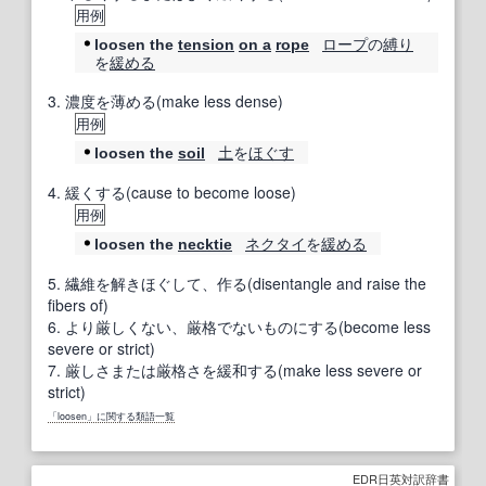
用例
ロープ
の
縛り
loosen the
tension
on a
rope
を
緩める
3.
濃度を薄める(make less dense)
用例
土
を
ほぐす
loosen the
soil
4.
緩くする(cause to become loose)
用例
ネクタイ
を
緩める
loosen the
necktie
5.
繊維を解きほぐして、作る(disentangle and raise the
fibers of)
6.
より厳しくない、厳格でないものにする(become less
severe or strict)
7.
厳しさまたは厳格さを緩和する(make less severe or
strict)
「loosen」に関する類語一覧
EDR日英対訳辞書