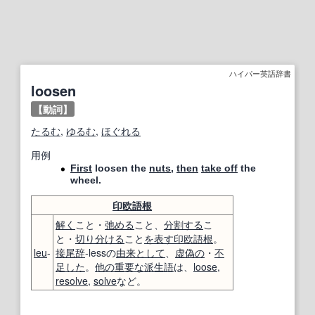
ハイパー英語辞書
loosen
【動詞】
たるむ
,
ゆるむ
,
ほぐれる
用例
First
loosen the
nuts
,
then
take off
the
wheel.
印欧語
根
解く
こと・
弛める
こと、
分割する
こ
と・
切り分ける
こと
を表す
印欧語
根
。
leu
-
接尾辞
-lessの
由来
として
、
虚偽の
・
不
足した
。
他の
重要な
派生語
は、
loose
,
resolve
,
solve
など。