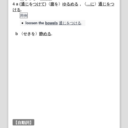
4
a (
通じ
を
つけて
)〈
腹
を〉
ゆるめる
，〈
…に
〉
通じ
をつ
ける
.
用例
通じ
をつける
.
loosen
the
bowels
b 〈せきを〉
静める
.
【自動詞】