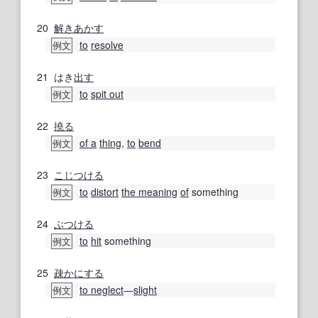
20
解きあかす
to
resolve
例文
21
はき
出す
to
spit out
例文
22
撓る
of a
thing
,
to
bend
例文
23
こじつける
to
distort
the meaning
of
something
例文
24
ぶつける
to
hit
something
例文
25
疎か
にする
to neglect
―
slight
例文