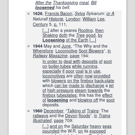
After the
Thanksgiving
meal
,
Bill
loosened
his belt.
1626
,
Francis Bacon
,
Sylva
Sylvarum:
or A
Naturall
Historie
,
London
:
William
Lee
,
Century
5,
p.
111,
[
…
]
after a yeares
Rooting
,
then
Shaking
doth
the
Tree
good
,
by
Loosening
of the Earth
[
…
]
1944
May and
June
, “The Why and the
Wherefore
:
Locomotive
Soot Blowers
”,
in
Railway
Magazine
,
page
194
:
In order to
deal with
deposits
of
soot
on
boiler-tubes
while running
,
especially
if
poor
coal
is in
use
,
locomotives
are
often
now
provided
with
blowers
on the
firebox
back-plate
which
can be
made to
discharge
a
jet
of
high pressure
steam
towards
the
firebox
tubeplates
; this has the
effect
of
loosening
and
blowing off
the
soot
deposits.
1960
December
, “
Talking of
Trains
: The
railways
and the
Devon
floods
”,
in
Trains
Illustrated
,
page
709
:
[
...
]
and on
the
Saturday
heavy
seas
pounded
the W.R.
on
its
exposed