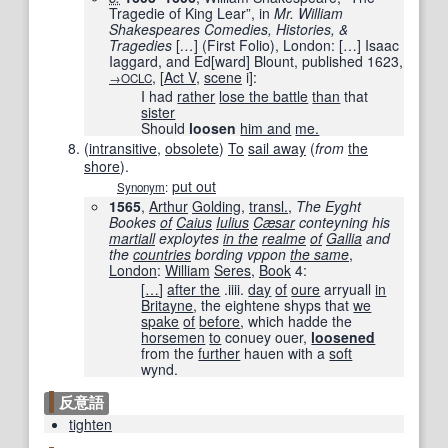
Tragedie of King Lear”, in
Mr. William
Shakespeares Comedies, Histories, &
Tragedies
[
…
]
(First Folio), London:
[
…
]
Isaac
Iaggard, and Ed
[
ward
]
Blount, published
1623
,
,
[
Act V
,
scene
i
]
:
→OCLC
I had
rather
lose the battle
than
that
sister
Should
loosen
him and
me.
(
intransitive
,
obsolete
)
To
sail away
(
from
the
shore
).
put out
Synonym
:
1565
,
Arthur
Golding
,
transl.
,
The Eyght
Bookes
of
Caius
Iulius
Cæsar
conteyning his
martiall
exploytes
in the
realme
of
Gallia
and
the
countries
bording vppon
the same
‎,
London
:
William
Seres
,
Book
4:
[
…
]
after the
.iiii.
day
of
oure
arryuall
in
Britayne
, the eightene shyps that
we
spake
of
before
, which hadde the
horsemen
to
conuey ouer,
loosened
from the
further
hauen with a
soft
wynd.
反意語
tighten