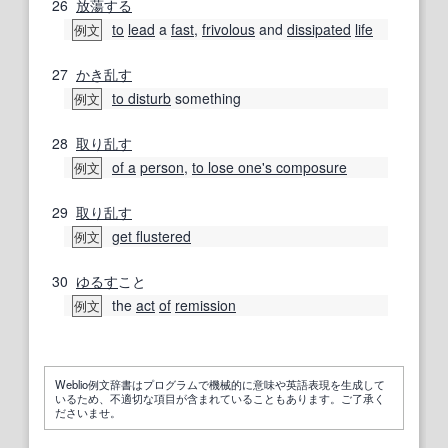
26
放蕩する
to
lead
a
fast
,
frivolous
and
dissipated
life
例文
27
かき乱す
to disturb
something
例文
28
取り乱す
of a
person
,
to lose one's composure
例文
29
取り乱す
get flustered
例文
30
ゆるす
こと
the
act
of
remission
例文
Weblio例文辞書はプログラムで機械的に意味や英語表現を生成して
いるため、不適切な項目が含まれていることもあります。ご了承く
ださいませ。