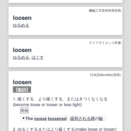
機械工学英和和英辞典
loosen
ゆるめる
ライフサイエンス辞書
loosen
ゆるめる
,
ほぐす
日本語WordNet(英和)
loosen
【
動詞
】
1.
緩くする、より緩くする、またはきつくなくなる
(become loose or looser or less tight)
用例
緩和
される
縄
の
輪
The
noose
loosened
2.
ゆるくするまたはより緩くする(make loose or looser)