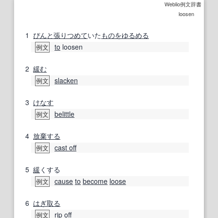
Weblio例文辞書
loosen
1
ぴんと
張り
つめて
いた
ものを
ゆるめる
to
loosen
例文
2
緩む
slacken
例文
3
けなす
belittle
例文
4
放棄する
cast off
例文
5
緩
くする
cause
to
become
loose
例文
6
はぎ取る
rip off
例文