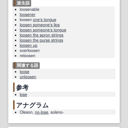
派生語
loosenable
loosener
loosen
one's tongue
loosen someone's lips
loosen someone's tongue
loosen the apron strings
loosen the purse strings
loosen up
overloosen
reloosen
関連する語
loose
unloosen
参考
lose
アナグラム
Oleson
,
no-lose
,
soleno-