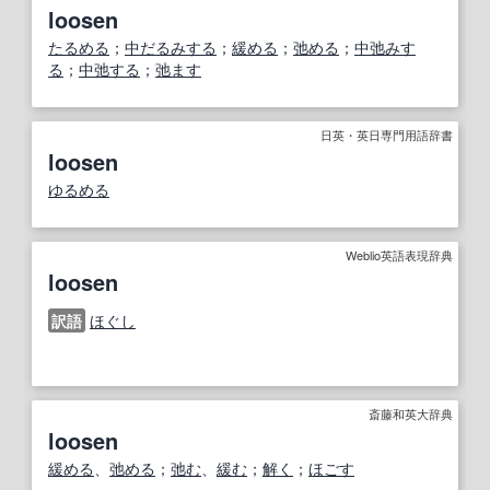
loosen
たるめる
；
中だるみする
；
緩める
；
弛める
；
中弛みす
る
；
中弛する
；
弛ます
日英・英日専門用語辞書
loosen
ゆるめる
Weblio英語表現辞典
loosen
訳語
ほぐし
斎藤和英大辞典
loosen
緩める
、
弛める
；
弛む
、
緩む
；
解く
；
ほごす