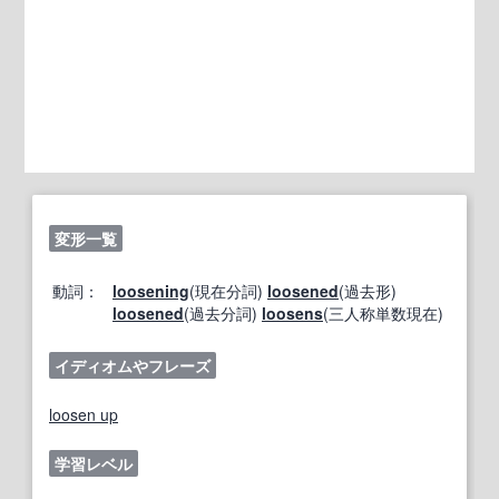
変形一覧
動詞：
loosening
(現在分詞)
loosened
(過去形)
loosened
(過去分詞)
loosens
(三人称単数現在)
イディオムやフレーズ
loosen up
学習レベル