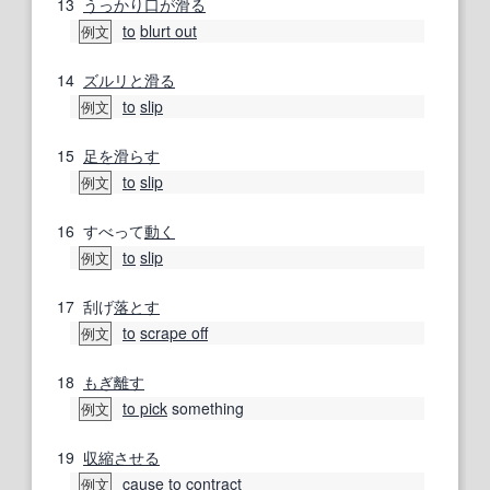
13
うっかり
口が滑る
to
blurt out
例文
14
ズルリと
滑る
to
slip
例文
15
足を滑らす
to
slip
例文
16
すべって
動く
to
slip
例文
17
刮げ
落とす
to
scrape off
例文
18
もぎ離す
to pick
something
例文
19
収縮させる
cause
to
contract
例文