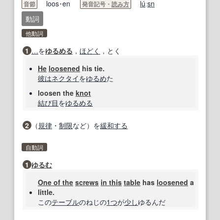
loos･en
lu
́ː
sn
音節
発音記号・
読み方
動詞
他動詞
1
…
を
ゆるめる
，
ほどく
，とく
He
loosened
his tie.
彼は
ネクタイ
を
ゆるめ
た
loosen the
knot
結び目
を
ゆるめる
2
（
規律
・
制限
など）を
緩和する
自動詞
1
ゆるむ
One of the
screws
in this
table
has
loosened
a
little.
この
テーブル
のねじの
1つ
が
少し
ゆるんだ