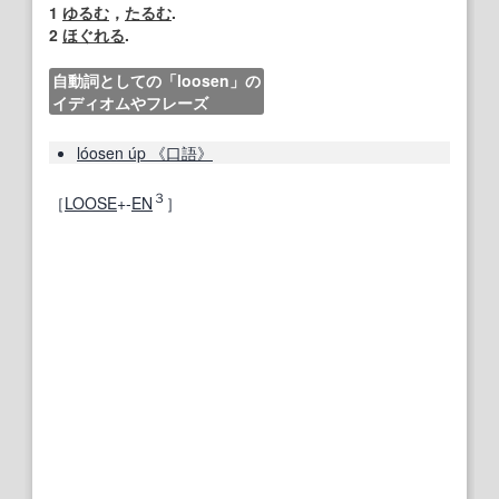
1
ゆるむ
，
たるむ
.
2
ほぐれる
.
自動詞としての「loosen」の
イディオムやフレーズ
lóosen úp 《口語》
３
［
LOOSE
+‐
EN
］