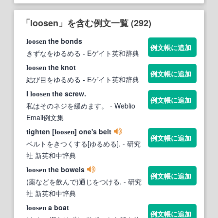
「loosen」を含む例文一覧 (292)
the bonds
loosen
例文帳に追加
きずなをゆるめる
- Eゲイト英和辞典
the knot
loosen
例文帳に追加
結び目をゆるめる
- Eゲイト英和辞典
I
the screw.
loosen
例文帳に追加
私はそのネジを緩めます。
- Weblio
Email例文集
tighten [
] one's belt
loosen
例文帳に追加
ベルトをきつくする[ゆるめる].
- 研究
社 新英和中辞典
the bowels
loosen
例文帳に追加
(薬などを飲んで)通じをつける.
- 研究
社 新英和中辞典
a boat
loosen
例文帳に追加