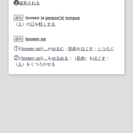
2
緩和
される
loosen |a
person
's
|
tongue
成句
（
人
）の
口
を
軽くする
loosen up
成句
①
((
loosen up
))
…
が
ゆるむ
；
筋肉
を
ほぐす
；
くつろぐ
②
((
loosen up
))
…
を
ゆるめる
；（
筋肉
）を
ほぐす
；
（
人
）をくつろがせる