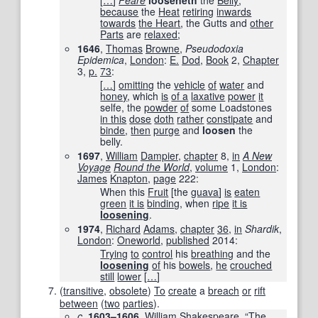
because
the
Heat
retiring
inwards
towards
the Heart
, the Gutts and
other
Parts
are
relaxed
;
1646
,
Thomas
Browne
,
Pseudodoxia
Epidemica
‎,
London
:
E.
Dod
,
Book
2,
Chapter
3,
p.
73
:
[
…
]
omitting
the
vehicle
of
water
and
honey
, which
is
of a
laxative
power
it
selfe, the
powder
of
some Loadstones
in this
dose
doth
rather
constipate
and
binde
,
then
purge
and
loosen
the
belly.
1697
,
William
Dampier
,
chapter
8,
in
A New
Voyage
Round the World
‎,
volume
1,
London
:
James
Knapton
,
page
222
:
When this
Fruit
[the
guava
]
is
eaten
green
it is
binding
, when
ripe
it is
loosening
.
1974
,
Richard
Adams
,
chapter
36
,
in
Shardik
‎,
London
:
Oneworld
,
published
2014
:
Trying
to
control
his
breathing
and the
loosening
of
his
bowels
,
he
crouched
still
lower
[
…
]
(
transitive
,
obsolete
)
To
create
a
breach
or
rift
between
(
two
parties
).
c.
1603–1606
, William Shakespeare, “The