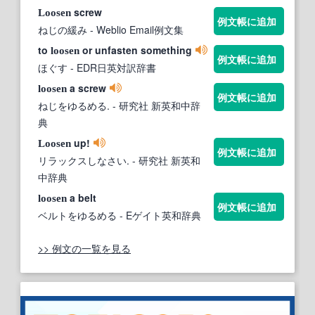
screw
Loosen
例文帳に追加
ねじの緩み
- Weblio Email例文集
to
or unfasten something
loosen
例文帳に追加
ほぐす
- EDR日英対訳辞書
a screw
loosen
例文帳に追加
ねじをゆるめる.
- 研究社 新英和中辞
典
up!
Loosen
例文帳に追加
リラックスしなさい.
- 研究社 新英和
中辞典
a belt
loosen
例文帳に追加
ベルトをゆるめる
- Eゲイト英和辞典
>> 例文の一覧を見る