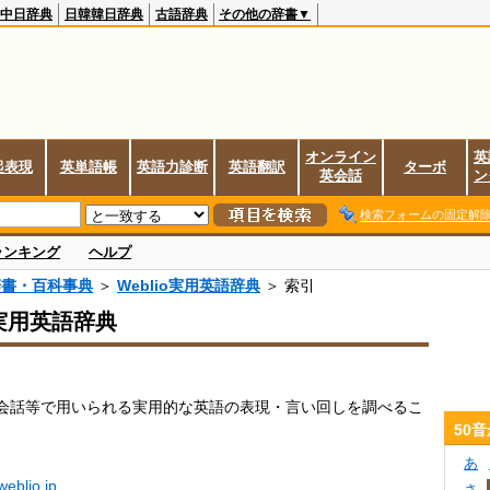
中日辞典
日韓韓日辞典
古語辞典
その他の辞書▼
オンライン
英
起表現
英単語帳
英語力診断
英語翻訳
ターボ
英会話
ン
検索フォームの固定解
ランキング
ヘルプ
辞書・百科事典
＞
Weblio実用英語辞典
＞ 索引
o実用英語辞典
会話等で用いられる実用的な英語の表現・言い回しを調べるこ
50
あ
.weblio.jp
さ