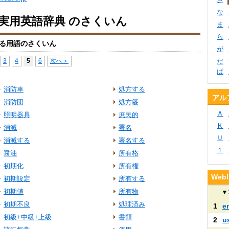
な
io実用英語辞典 のさくいん
ま
ら
る用語のさくいん
が
3
4
5
6
次へ＞
だ
ぱ
消防車
処方する
アル
消防団
処方箋
Ａ
照明器具
庶民的
Ｋ
消滅
署名
Ｕ
消滅する
署名する
１
醤油
所有格
初期化
所有権
We
初期設定
所有する
初期値
所有物
▼
初期不良
処理済み
1
e
初級+中級+上級
書類
2
u