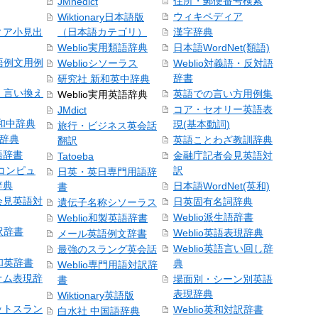
住所・郵便番号検索
JMnedict
ウィキペディア
Wiktionary日本語版
ィア小見出
（日本語カテゴリ）
漢字辞典
Weblio実用類語辞典
日本語WordNet(類語)
本語例文用例
Weblioシソーラス
Weblio対義語・反対語
辞書
研究社 新和英中辞典
語・言い換え
英語での言い方用例集
Weblio実用英語辞典
コア・セオリー英語表
JMdict
和中辞典
現(基本動詞)
旅行・ビジネス英会話
和辞典
英語ことわざ教訓辞典
翻訳
語辞書
金融庁記者会見英語対
Tatoeba
コンピュ
訳
日英・英日専門用語辞
辞典
日本語WordNet(英和)
書
会見英語対
日英固有名詞辞典
遺伝子名称シソーラス
Weblio派生語辞書
Weblio和製英語辞書
訳辞書
Weblio英語表現辞典
メール英語例文辞書
Weblio英語言い回し辞
最強のスラング英会話
号和英辞書
典
Weblio専門用語対訳辞
オム表現辞
場面別・シーン別英語
書
表現辞典
Wiktionary英語版
ットスラン
Weblio英和対訳辞書
白水社 中国語辞典