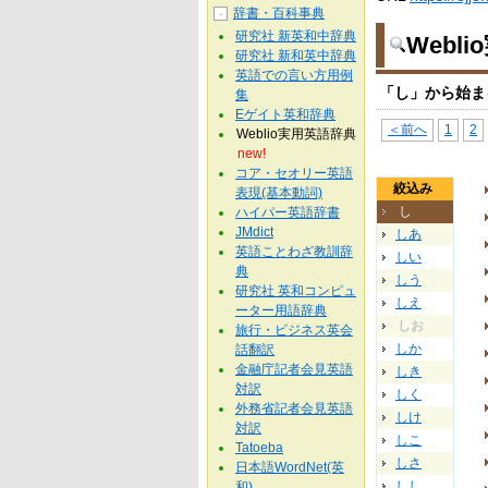
辞書・百科事典
－
研究社 新英和中辞典
Webl
研究社 新和英中辞典
英語での言い方用例
「し」から始ま
集
Eゲイト英和辞典
＜前へ
1
2
Weblio実用英語辞典
new!
コア・セオリー英語
絞込み
表現(基本動詞)
し
ハイパー英語辞書
JMdict
しあ
英語ことわざ教訓辞
しい
典
しう
研究社 英和コンピュ
しえ
ーター用語辞典
しお
旅行・ビジネス英会
しか
話翻訳
金融庁記者会見英語
しき
対訳
しく
外務省記者会見英語
しけ
対訳
しこ
Tatoeba
しさ
日本語WordNet(英
しし
和)