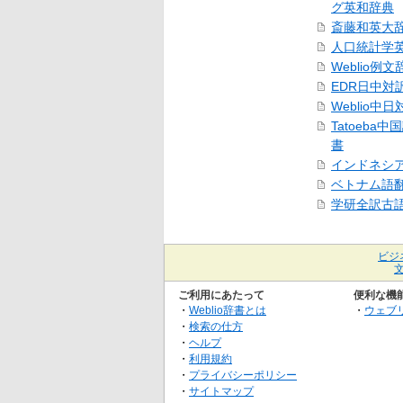
グ英和辞典
斎藤和英大
人口統計学
Weblio例文
EDR日中対
Weblio中
Tatoeba
書
インドネシ
ベトナム語
学研全訳古
ビジ
ご利用にあたって
便利な機
・
Weblio辞書とは
・
ウェブ
・
検索の仕方
・
ヘルプ
・
利用規約
・
プライバシーポリシー
・
サイトマップ