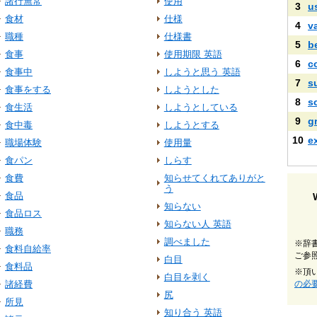
諸行無常
使用
3
u
食材
仕様
4
v
職種
仕様書
5
b
食事
使用期限 英語
6
c
食事中
しようと思う 英語
7
s
食事をする
しようとした
8
s
食生活
しようとしている
9
g
食中毒
しようとする
10
e
職場体験
使用量
食パン
しらす
食費
知らせてくれてありがと
う
食品
知らない
食品ロス
知らない人 英語
職務
調べました
※辞
食料自給率
ご参
白目
食料品
※頂
白目を剥く
諸経費
の必
尻
所見
知り合う 英語