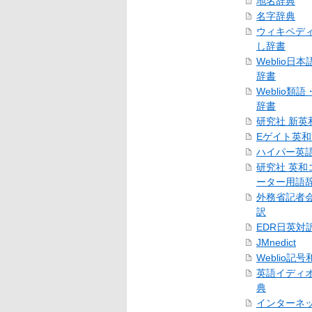
地名辞典
名字辞典
ウィキペデ
し辞書
Weblio日
辞書
Weblio類
辞書
研究社 新英
Eゲイト英
ハイパー英
研究社 英和
ーター用語
外務省記者
訳
EDR日英対
JMnedict
Weblio記
英語イディ
典
インターネ