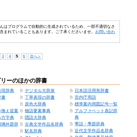
さくいんはプログラムで自動的に生成されているため、一部不適切なさ
含まれていることもあります。ご了承くださいませ。
お問い合わ
3
4
5
6
次へ＞
ゴリーのほかの辞書
表現辞典
デジタル大辞泉
日本語活用形辞書
辞書
丁寧表現の辞書
宮内庁用語
原色大辞典
標準案内用図記号一覧
い換え提案
物語要素事典
アルファベット表記辞
典
み方字典
隠語大辞典
季語・季題辞典
瑠璃外題辞
古典文学作品名辞典
近代文学作品名辞典
駅名辞典