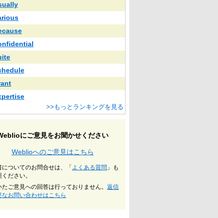
sually
arious
ecause
onfidential
uite
chedule
rant
xpertise
>>もっとランキングを見る
Weblioにご意見をお聞かせください
Weblioへのご意見はこちら
書についてのお問合せは、「
よくある質問
」も
照ください。
いたご意見への回答は行っておりません。
返信
要なお問い合わせはこちら