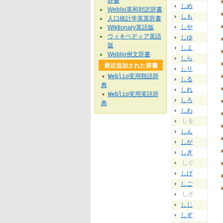
辞書
しめ
Weblio英和対訳辞書
しも
人口統計学英英辞書
しや
Wiktionary英語版
ウィキペディア英語
しゆ
版
しよ
Weblio例文辞書
しら
最近追加された辞書
しり
Weblio実用類語辞
▼
しる
典
しれ
Weblio実用英語辞
▼
しろ
典
しわ
しを
しん
しが
しぎ
しぐ
しげ
しご
しざ
しじ
しず