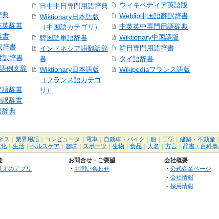
ウィキペディア英語版
日中中日専門用語辞典
辞典
Weblio中国語翻訳辞書
Wiktionary日本語版
英英辞書
中英英中専門用語辞典
（中国語カテゴリ）
辞書
Wiktionary中国語版
韓国語単語辞書
訳辞書
韓日専門用語辞書
インドネシア語翻訳辞
日対訳辞書
書
タイ語辞書
中国語例文辞
Wiktionary日本語版
Wikipediaフランス語版
（フランス語カテゴ
ア語辞書
リ）
翻訳辞書
語辞典
ネス
｜
業界用語
｜
コンピュータ
｜
電車
｜
自動車・バイク
｜
船
｜
工学
｜
建築・不動産
文化
｜
生活
｜
ヘルスケア
｜
趣味
｜
スポーツ
｜
生物
｜
食品
｜
人名
｜
方言
｜
辞書・百科事
能
お問合せ・ご要望
会社概要
リオのアプリ
・
お問い合わせ
・
公式企業ページ
・
会社情報
・
採用情報