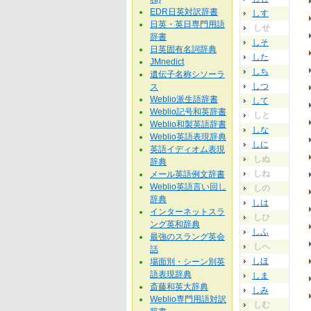
EDR日英対訳辞書
しす
日英・英日専門用語
しせ
辞書
しそ
日英固有名詞辞典
した
JMnedict
しち
遺伝子名称シソーラ
しつ
ス
Weblio派生語辞書
して
Weblio記号和英辞書
しと
Weblio和製英語辞書
しな
Weblio英語表現辞典
しに
英語イディオム表現
しぬ
辞典
しね
メール英語例文辞書
Weblio英語言い回し
しの
辞典
しは
インターネットスラ
しひ
ング英和辞典
しふ
最強のスラング英会
しへ
話
しほ
場面別・シーン別英
語表現辞典
しま
斎藤和英大辞典
しみ
Weblio専門用語対訳
しむ