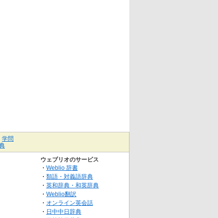
｜
学問
典
ウェブリオのサービス
・
Weblio 辞書
・
類語・対義語辞典
・
英和辞典・和英辞典
・
Weblio翻訳
・
オンライン英会話
・
日中中日辞典