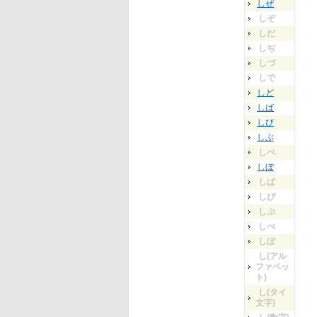
しぜ
しぞ
しだ
しぢ
しづ
しで
しど
しば
しび
しぶ
しべ
しぼ
しぱ
しぴ
しぷ
しぺ
しぽ
し(アル
ファベッ
ト)
し(タイ
文字)