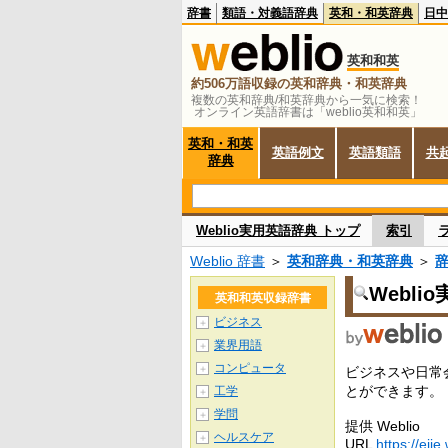
辞書
類語・対義語辞典
英和・和英辞典
日中
英和和英
約506万語収録の英和辞典・和英辞典
複数の英和辞典/和英辞典から一気に検索！
オンライン英語辞書は「weblio英和和英」
英和・和英
英語例文
英語類語
共
辞典
Weblio実用英語辞典 トップ
索引
Weblio 辞書
＞
英和辞典・和英辞典
＞
Webli
英和和英収録辞書
ビジネス
＋
業界用語
＋
コンピュータ
＋
ビジネスや日常
とができます。
工学
＋
学問
＋
提供 Weblio
ヘルスケア
＋
URL
https://ejje