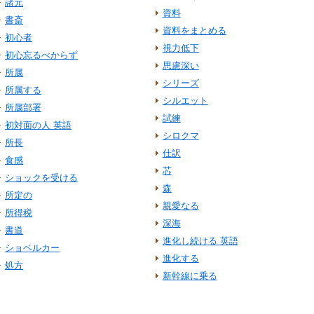
諸元
資料
書斎
資料をまとめる
初心者
視力低下
初心忘るべからず
思慮深い
所属
シリーズ
所属する
シルエット
所属部署
試練
初対面の人 英語
シロクマ
所長
仕訳
食感
芯
ショックを受ける
森
所定の
親愛なる
所得税
深海
書道
進化し続ける 英語
ショベルカー
進化する
処方
新幹線に乗る