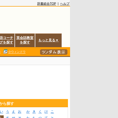
辞書総合TOP
|
ヘルプ
語コーチ
英会話教室
もっと見る▼
グを探す
を探す
除
小ウィンドウ
音から探す
い
う
え
お
か
き
く
け
こ
し
す
せ
そ
た
ち
つ
て
と