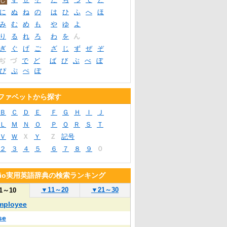
に
ぬ
ね
の
は
ひ
ふ
へ
ほ
み
む
め
も
や
ゆ
よ
り
る
れ
ろ
わ
を
ん
ぎ
ぐ
げ
ご
ざ
じ
ず
ぜ
ぞ
ぢ
づ
で
ど
ば
び
ぶ
べ
ぼ
ぴ
ぷ
ぺ
ぽ
ファベットから探す
Ｂ
Ｃ
Ｄ
Ｅ
Ｆ
Ｇ
Ｈ
Ｉ
Ｊ
Ｌ
Ｍ
Ｎ
Ｏ
Ｐ
Ｑ
Ｒ
Ｓ
Ｔ
Ｖ
Ｗ
Ｘ
Ｙ
Ｚ
記号
２
３
４
５
６
７
８
９
０
blio実用英語辞典の検索ランキング
▼
11～20
▼
21～30
1～10
mployee
se