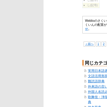
し(数字)
し(記号)
Weblioの
くいんの配置が
せ
。
＜前へ
1
2
同じカテ
実用日本語
文語活用形
難読語辞典
外来語の言
外国人名読
歌舞伎・浄
典