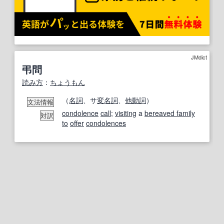
JMdict
弔問
読み方
：
ちょうもん
（
名詞
、サ
変名
詞
、
他動詞
）
文法情報
condolence
call
;
visiting
a
bereaved family
対訳
to
offer
condolences