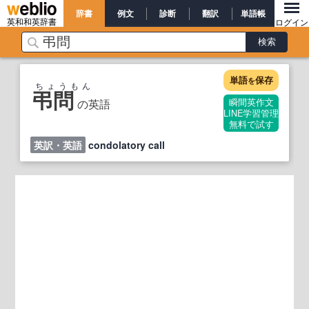
辞書
例文
診断
翻訳
単語帳
英和和英辞書
ログイン
単語
保存
を
ちょうもん
弔問
の英語
瞬間英作文
LINE学習管理
無料で試す
英訳・英語
condolatory call