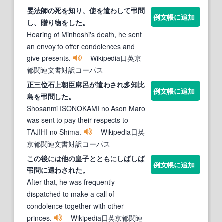
旻法師の死を知り、使を遣わして
弔問
例文帳に追加
し、贈り物をした。
Hearing of Minhoshi's death, he sent
an envoy to offer condolences and
give presents.
- Wikipedia日英京
都関連文書対訳コーパス
正三位石上朝臣麻呂が遣わされ多知比
例文帳に追加
島を
弔問
した。
Shosanmi ISONOKAMI no Ason Maro
was sent to pay their respects to
TAJIHI no Shima.
- Wikipedia日英
京都関連文書対訳コーパス
この後には他の皇子とともにしばしば
例文帳に追加
弔問
に遣わされた。
After that, he was frequently
dispatched to make a call of
condolence together with other
princes.
- Wikipedia日英京都関連