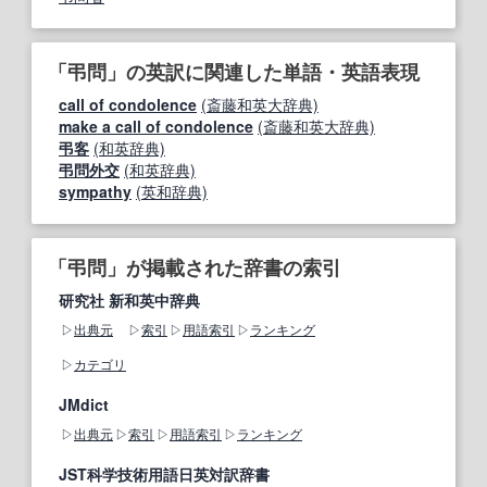
「弔問」の英訳に関連した単語・英語表現
call of condolence
(斎藤和英大辞典)
make a call of condolence
(斎藤和英大辞典)
弔客
(和英辞典)
弔問外交
(和英辞典)
sympathy
(英和辞典)
「弔問」が掲載された辞書の索引
研究社 新和英中辞典
出典元
索引
用語索引
ランキング
カテゴリ
JMdict
出典元
索引
用語索引
ランキング
JST科学技術用語日英対訳辞書