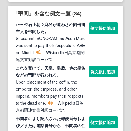
「弔問」を含む例文一覧 (34)
正三位石上朝臣麻呂が遣わされ阿倍御
例文帳に追加
主人を
弔問
した。
Shosanmi ISONOKAMI no Ason Maro
was sent to pay their respects to ABE
no Miushi.
- Wikipedia日英京都関
連文書対訳コーパス
これを受けて、天皇、皇后、他の皇族
例文帳に追加
などの
弔問
が行われる。
Upon placement of the coffin, the
emperor, the empress, and other
imperial members pay their respects
to the dead one.
- Wikipedia日英
京都関連文書対訳コーパス
弔問
者により記入された郵便番号およ
例文帳に追加
び／または電話番号から、
弔問
者の住