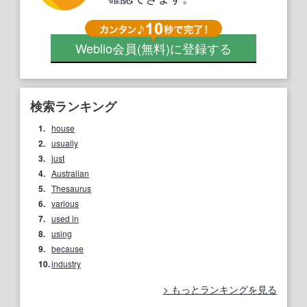
Weblio会員
(無料)
に登録する
検索ランキング
1.
house
2.
usually
3.
just
4.
Australian
5.
Thesaurus
6.
various
7.
used in
8.
using
9.
because
10.
industry
もっとランキングを見る