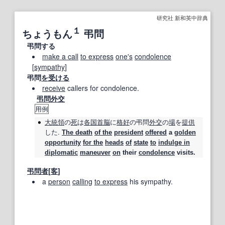
研究社 新和英中辞典
１
ちょうもん
弔問
弔問する
make a call
to express
one's
condolence
[
sympathy
]
弔問
を受ける
receive
callers for condolence.
弔問外交
用例
大統領
の
死
は
各国
首脳
に
格好
の
弔問
外交
の
場
を
提供
した.
The death
of the
president
offered
a
golden
opportunity
for the
heads
of
state
to
indulge in
diplomatic
maneuver
on
their
condolence
visits.
弔問者
[
客
]
a
person
calling
to express
his sympathy.