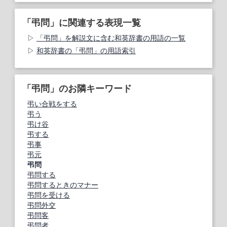
「弔問」に関連する表現一覧
「弔問」を解説文に含む和英辞書の用語の一覧
和英辞書の「弔問」の用語索引
「弔問」のお隣キーワード
弔い合戦をする
弔う
弔け谷
弔する
弔事
弔元
弔問
弔問する
弔問するときのマナー
弔問を受ける
弔問外交
弔問客
弔問者