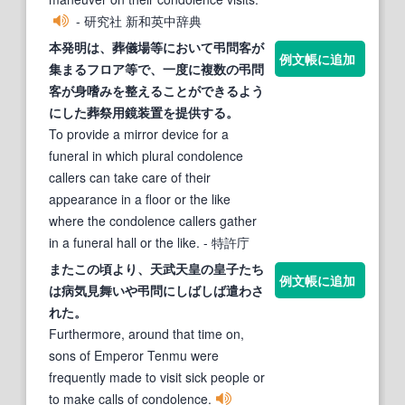
- 研究社 新和英中辞典
本発明は、葬儀場等において
弔問
客が
例文帳に追加
集まるフロア等で、一度に複数の
弔問
客が身嗜みを整えることができるよう
にした葬祭用鏡装置を提供する。
To provide a mirror device for a
funeral in which plural condolence
callers can take care of their
appearance in a floor or the like
where the condolence callers gather
in a funeral hall or the like.
- 特許庁
またこの頃より、天武天皇の皇子たち
例文帳に追加
は病気見舞いや
弔問
にしばしば遣わさ
れた。
Furthermore, around that time on,
sons of Emperor Tenmu were
frequently made to visit sick people or
to make calls of condolence.