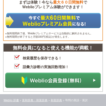
まずは体験！今なら
最大６０日間無料
で
Weblioプレミアム体験ができます！
※無料期間終了後、Weblioプレミアムサービスは自動的に解約されません。
※無料期間が終了すると月額330円(税込)が発生します。
無料会員になると使える機能が満載！
検索履歴を保存できる！
語彙力診断の実施回数増加！
Weblio 辞書
>
英和辞典・和英辞典
>
和英辞典
>
弔問
の英語・英訳