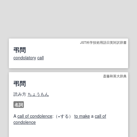
JST科学技術用語日英対訳辞書
弔問
condolatory
call
斎藤和英大辞典
弔問
読み方
ちょうもん
名詞
A
call of condolence
:（=する）
to make
a
call of
condolence