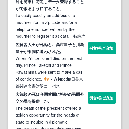
所を簡単に特定しデータ登録すること
ができるようにすること。
To easily specify an address of a
mourner from a zip code and/or a
telephone number written by the
mourner to register it as data.
- 特許庁
翌日舎人王が死ぬと、高市皇子と川島
例文帳に追加
皇子が
弔問
に遣わされた。
When Prince Toneri died on the next
day, Prince Takechi and Prince
Kawashima were sent to make a call
of condolence.
- Wikipedia日英京
都関連文書対訳コーパス
大統領の死は各国首脳に格好の
弔問
外
例文帳に追加
交の場を提供した.
The death of the president offered a
golden opportunity for the heads of
state to indulge in diplomatic
maneuver on their condolence visits.