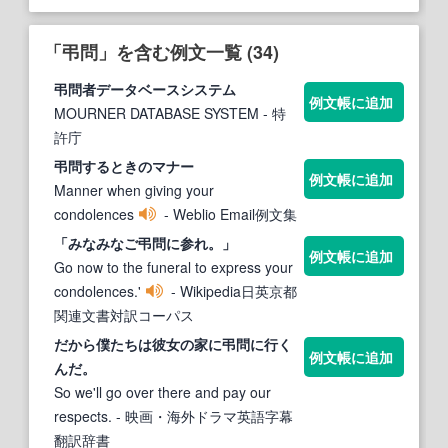
「弔問」を含む例文一覧 (34)
弔問
者データベースシステム
例文帳に追加
MOURNER DATABASE SYSTEM
- 特
許庁
弔問
するときのマナー
例文帳に追加
Manner when giving your
condolences
- Weblio Email例文集
「みなみなご
弔問
に参れ。」
例文帳に追加
Go now to the funeral to express your
condolences.'
- Wikipedia日英京都
関連文書対訳コーパス
だから僕たちは彼女の家に
弔問
に行く
例文帳に追加
んだ。
So we'll go over there and pay our
respects.
- 映画・海外ドラマ英語字幕
翻訳辞書