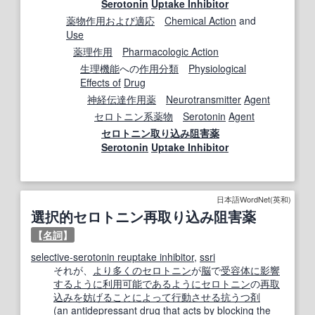
Serotonin
Uptake Inhibitor
薬物作用
および
適応
Chemical Action
and
Use
薬理作用
Pharmacologic Action
生理機能
への
作用
分類
Physiological
Effects of
Drug
神経伝達
作用薬
Neurotransmitter
Agent
セロトニン系
薬物
Serotonin
Agent
セロトニン
取り込み
阻害薬
Serotonin
Uptake Inhibitor
日本語WordNet(英和)
選択的セロトニン再取り込み阻害薬
【
名詞
】
selective-serotonin reuptake inhibitor
,
ssri
それが、
より多くの
セロトニン
が
脳
で
受容体
に影響
する
ように
利用可能
であるように
セロトニン
の
再取
込み
を妨げる
ことに
よって
行動
させる
抗うつ剤
(
an
antidepressant drug
that
acts
by
blocking
the