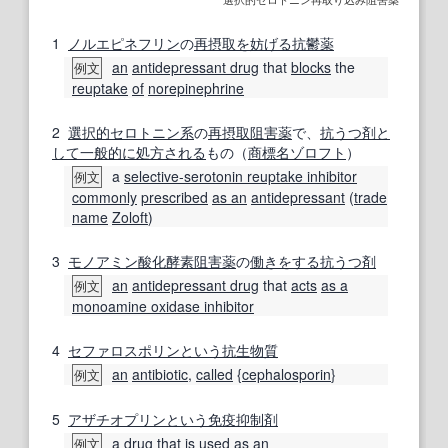
1
ノルエピネフリン
の
再
摂取
を妨げる
抗鬱薬
an
antidepressant drug
that
blocks
the
例文
reuptake
of
norepinephrine
2
選択的
セロトニン系
の
再
摂取
阻害薬
で、
抗うつ剤
と
して
一般的に
処方
される
もの（
商標名
ゾロフト
）
a
selective-serotonin reuptake inhibitor
例文
commonly
prescribed
as an
antidepressant
(
trade
name
Zoloft
)
3
モノアミン酸化酵素阻害薬
の
働き
をする
抗うつ剤
an
antidepressant drug
that
acts
as a
例文
monoamine oxidase inhibitor
4
セファロスポリン
という
抗生物質
an
antibiotic
,
called
{
cephalosporin
}
例文
5
アザチオプリン
という
免疫抑制剤
a
drug
that is
used
as an
例文