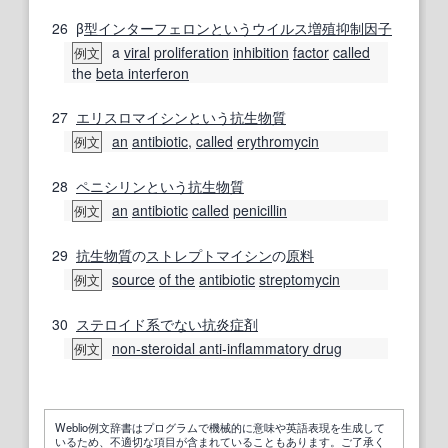
26
β
型
インターフェロン
という
ウイルス増殖
抑制因子
a
viral
proliferation
inhibition
factor
called
例文
the
beta interferon
27
エリスロマイシン
という
抗生物質
an
antibiotic
,
called
erythromycin
例文
28
ペニシリン
という
抗生物質
an
antibiotic
called
penicillin
例文
29
抗生物質
の
ストレプトマイシン
の
原料
source
of the
antibiotic
streptomycin
例文
30
ステロイド系
でない
抗炎症剤
non-steroidal anti-inflammatory drug
例文
Weblio例文辞書はプログラムで機械的に意味や英語表現を生成して
いるため、不適切な項目が含まれていることもあります。ご了承く