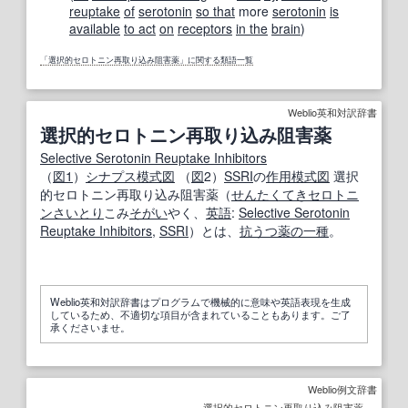
reuptake
of
serotonin
so that
more
serotonin
is
available
to act
on
receptors
in the
brain
)
「選択的セロトニン再取り込み阻害薬」に関する類語一覧
Weblio英和対訳辞書
選択的セロトニン再取り込み阻害薬
Selective Serotonin Reuptake Inhibitors
（
図1
）
シナプス
模式図
（
図
2）
SSRI
の
作用
模式図
選択
的セロトニン再取り込み阻害薬（
せんたくてき
セロトニ
ン
さいとり
こみ
そがい
やく、
英語
:
Selective Serotonin
Reuptake Inhibitors
,
SSRI
）とは、
抗うつ薬
の一種
。
Weblio英和対訳辞書はプログラムで機械的に意味や英語表現を生成
しているため、不適切な項目が含まれていることもあります。ご了
承くださいませ。
Weblio例文辞書
選択的セロトニン再取り込み阻害薬