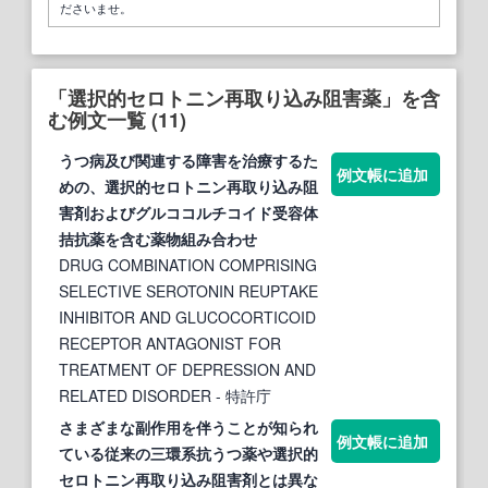
ださいませ。
「選択的セロトニン再取り込み阻害薬」を含
む例文一覧 (11)
うつ病及び関連する障害を治療するた
例文帳に追加
めの、
選択
的
セロトニン
再
取り込み
阻
害
剤およびグルココルチコイド受容体
拮抗
薬
を含む
薬
物組み合わせ
DRUG COMBINATION COMPRISING
SELECTIVE SEROTONIN REUPTAKE
INHIBITOR AND GLUCOCORTICOID
RECEPTOR ANTAGONIST FOR
TREATMENT OF DEPRESSION AND
RELATED DISORDER
- 特許庁
さまざまな副作用を伴うことが知られ
例文帳に追加
ている従来の三環系抗うつ
薬
や
選択
的
セロトニン
再
取り込み
阻害
剤とは異な