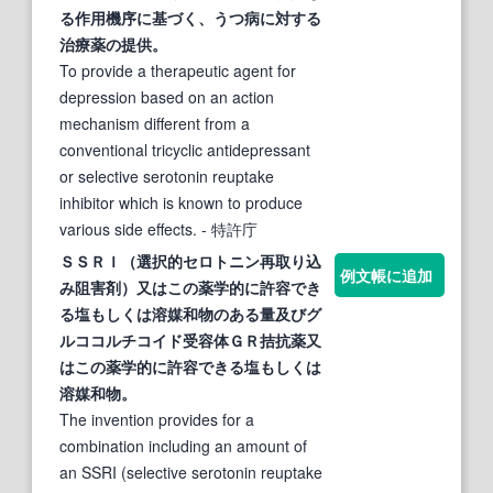
る作用機序に基づく、うつ病に対する
治療
薬
の提供。
To provide a therapeutic agent for
depression based on an action
mechanism different from a
conventional tricyclic antidepressant
or selective serotonin reuptake
inhibitor which is known to produce
various side effects.
- 特許庁
ＳＳＲＩ（
選択
的
セロトニン
再
取り込
例文帳に追加
み
阻害
剤）又はこの
薬
学
的
に許容でき
る塩もしくは溶媒和物のある量及びグ
ルココルチコイド受容体ＧＲ拮抗
薬
又
はこの
薬
学
的
に許容できる塩もしくは
溶媒和物。
The invention provides for a
combination including an amount of
an SSRI (selective serotonin reuptake