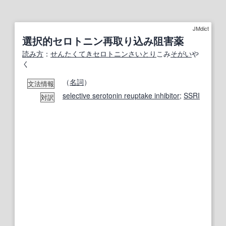
JMdict
選択的セロトニン再取り込み阻害薬
読み方
：
せんたくてき
セロトニン
さいとり
こみ
そがい
や
く
（
名詞
）
文法情報
selective serotonin reuptake inhibitor
;
SSRI
対訳