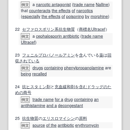
a
narcotic antagonist
(
trade name
Nalline
)
例文
that
counteracts
the effects
of
narcotics
(
especially
the effects
of
poisoning
by
morphine
)
22
セファロスポリン
系
抗生物質
（
商標名
Ultracef
）
a
cephalosporin antibiotic
(
trade name
例文
Ultracef
)
23
フェニルプロパノールアミン
を
含
んでいる
薬
は
回
収
されている
drugs
containing
phenylpropanolamine
are
例文
being
recalled
24
抗ヒスタミン剤
と
充血
緩和剤
を含む
ドラッグ
のた
めの
商号
trade name
for a
drug
containing
an
例文
antihistamine
and a
decongestant
25
抗生物質
の
エリスロマイシン
の
原料
source
of the
antibiotic
erythromycin
例文