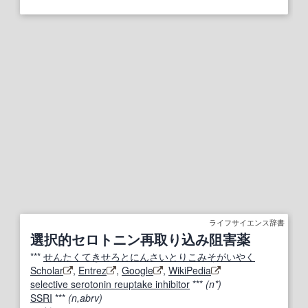
ライフサイエンス辞書
選択的セロトニン再取り込み阻害薬
***
せんたくてきせろとにんさいとりこみそがいやく
Scholar
,
Entrez
,
Google
,
WikiPedia
selective serotonin reuptake inhibitor
***
(n*)
SSRI
***
(n,abrv)