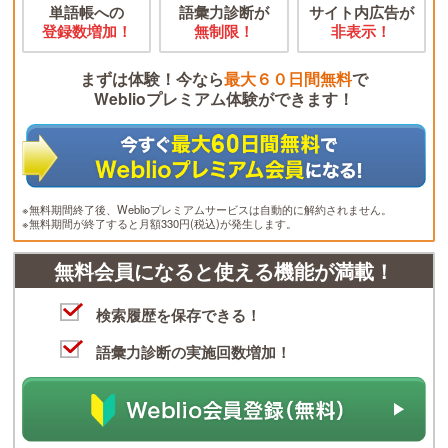
単語帳への
語彙力診断が
サイト内広告が
登録数増加！
無制限！
非表示！
まずは体験！今なら
最大６０日間無料
で
Weblioプレミアム体験ができます！
※無料期間終了後、Weblioプレミアムサービスは自動的に解約されません。
※無料期間が終了すると月額330円(税込)が発生します。
無料会員になると使える機能が満載！
検索履歴を保存できる！
語彙力診断の実施回数増加！