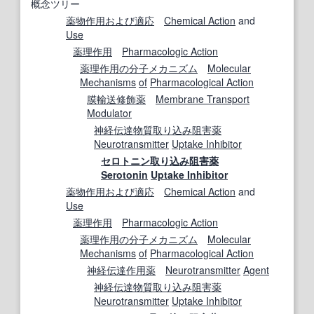
概念ツリー
薬物作用
および
適応
Chemical Action
and
Use
薬理作用
Pharmacologic Action
薬理作用
の分
子
メカニズム
Molecular
Mechanisms
of
Pharmacological Action
膜輸送
修飾
薬
Membrane Transport
Modulator
神経伝達物質
取り込み
阻害薬
Neurotransmitter
Uptake Inhibitor
セロトニン
取り込み
阻害薬
Serotonin
Uptake Inhibitor
薬物作用
および
適応
Chemical Action
and
Use
薬理作用
Pharmacologic Action
薬理作用
の分
子
メカニズム
Molecular
Mechanisms
of
Pharmacological Action
神経伝達
作用薬
Neurotransmitter
Agent
神経伝達物質
取り込み
阻害薬
Neurotransmitter
Uptake Inhibitor