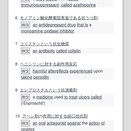
immunosuppressant
,
called
azathioprine
6
モノアミン酸化酵素阻害薬
である
抗うつ剤
an
antidepressant drug
that is
a
例文
monoamine oxidase inhibitor
7
コリスチン
という
抗生物質
an
antibiotic
called
colistin
例文
8
ペニシリン
に対する
副作用
反応
harmful
aftereffects
experienced
upon
例文
taking
penicillin
9
エンプロスチル
という
抗潰瘍剤
a
medicine
used
to
treat
ulcers
called
例文
{'Enproschil'}
10
アヘン剤
の
作用
に対する
経口
拮抗剤
an
oral
antagonist
against
the
action
of
例文
opiates