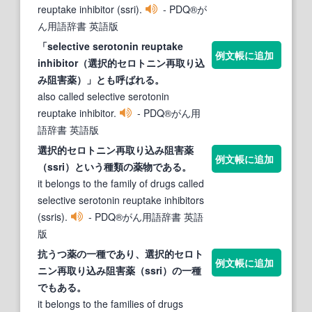
reuptake inhibitor (ssri).
- PDQ®が
ん用語辞書 英語版
「selective serotonin reuptake
例文帳に追加
inhibitor（
選択的セロトニン再取り込
み阻害薬
）」とも呼ばれる。
also called selective serotonin
reuptake inhibitor.
- PDQ®がん用
語辞書 英語版
選択的セロトニン再取り込み阻害薬
例文帳に追加
（ssri）という種類の
薬
物である。
it belongs to the family of drugs called
selective serotonin reuptake inhibitors
(ssris).
- PDQ®がん用語辞書 英語
版
抗うつ
薬
の一種であり、
選択的セロト
例文帳に追加
ニン再取り込み阻害薬
（ssri）の一種
でもある。
it belongs to the families of drugs