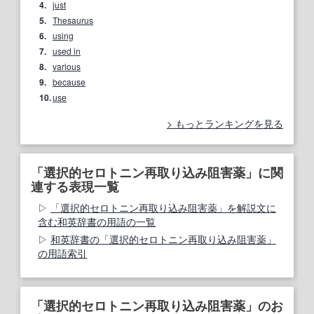
4.
just
5.
Thesaurus
6.
using
7.
used in
8.
various
9.
because
10.
use
もっとランキングを見る
「選択的セロトニン再取り込み阻害薬」に関
連する表現一覧
「選択的セロトニン再取り込み阻害薬」を解説文に
含む和英辞書の用語の一覧
和英辞書の「選択的セロトニン再取り込み阻害薬」
の用語索引
「選択的セロトニン再取り込み阻害薬」のお