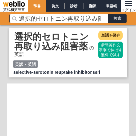
辞書
例文
診断
翻訳
単語帳
英和和英辞書
ログイン
選択的セロトニン
単語
保存
を
再取り込み阻害薬
瞬間英作文
の
添削で伸ばす
英語
無料で試す
英訳・英語
selective-serotonin reuptake inhibitor,ssri