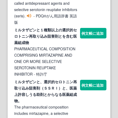
called antidepressant agents and
selective serotonin reuptake inhibitors
(ssris).
- PDQ®がん用語辞書 英語
版
ミルタザピンと１種類以上の
選択
的
セ
例文帳に追加
ロトニン
再
取り込み
阻害
剤とを含む医
薬
組成物
PHARMACEUTICAL COMPOSITION
COMPRISING MIRTAZAPINE AND
ONE OR MORE SELECTIVE
SEROTONIN REUPTAKE
INHIBITOR
- 特許庁
ミルタザピンと、
選択
的
セロトニン
再
例文帳に追加
取り込み
阻害
剤（ＳＳＲＩ）と、医
薬
上許容しうる助剤とからなる医
薬
組成
物。
The pharmaceutical composition
includes mirtazapine, a selective