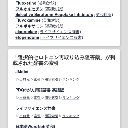
Fluoxetine
(英和対訳)
フルオキセチン
(英和対訳)
Selective Serotonin Reuptake Inhibitors
(英和対訳)
Fluvoxamine
(英和対訳)
フルボキサミン
(英和対訳)
alaproclate
(ライフサイエンス辞書)
etoperidone
(ライフサイエンス辞書)
「選択的セロトニン再取り込み阻害薬」が掲
載された辞書の索引
JMdict
出典元
索引
用語索引
ランキング
PDQ®がん用語辞書 英語版
出典元
索引
用語索引
ランキング
ライフサイエンス辞書
出典元
索引
用語索引
ランキング
日本語WordNet(英和)