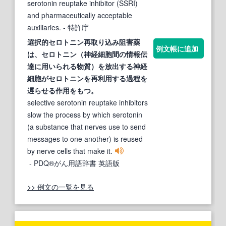
serotonin reuptake inhibitor (SSRI)
and pharmaceutically acceptable
auxiliaries.
- 特許庁
選択的セロトニン再取り込み阻害薬
例文帳に追加
は、
セロトニン
（神経細胞間の情報伝
達に用いられる物質）を放出する神経
細胞が
セロトニン
を
再
利用する過程を
遅らせる作用をもつ。
selective serotonin reuptake inhibitors
slow the process by which serotonin
(a substance that nerves use to send
messages to one another) is reused
by nerve cells that make it.
- PDQ®がん用語辞書 英語版
>> 例文の一覧を見る