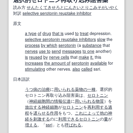
読み方
せんたくてきせろとにんさいとりこみそがいやく
対訳
selective serotonin reuptake inhibitor
原文
a type
of
drug
that is
used
to
treat
depression.
selective serotonin reuptake inhibitors
slow
the
process
by which
serotonin
(a
substance
that
nerves
use to
send
messages
to one
another)
is
reused
by
nerve cells
that
make
it.
this
increases
the amount of
serotonin
available
for
stimulating
other nerves.
also
called
ssri.
日本語訳
うつ病の
治療
に
用いられる
薬物
の一種
。選択的
セロトニン再取り込み阻害薬は、
セロトニン
（
神経細胞
間の
情報伝達
に
用いられる
物質
）を
放出する
神経細胞
が
セロトニン
を
再利用する
過
程
を
遅らせる
作用
をもつ。
これによって
他の
神
経
を刺激する
のに
利用できる
セロトニン
の
量
が
増える
。「
ssri
」とも
呼ばれる
。