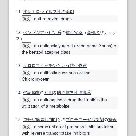
11
抗レトロウイルス
性の
薬剤
anti-retroviral
drugs
例文
12
ベンゾジアゼピン
系
の
抗不安薬
（
商標名
ザナック
ス）
an
antianxiety agent
(
trade name
Xanax
)
of
例文
the
benzodiazepine
class
13
クロロマイセチン
という
抗生物質
an
antibiotic substance
called
例文
Chloromycetin
14
代謝物質
の
利用
を
防ぐ
抗悪性腫瘍薬
an
antineoplastic drug
that
inhibits
the
例文
utilization
of a
metabolite
15
逆転写酵素
抑制剤
との
プロテアーゼ
抑制剤
の
複合
a
combination
of
protease inhibitors
taken
例文
with
reverse transcriptase inhibitors