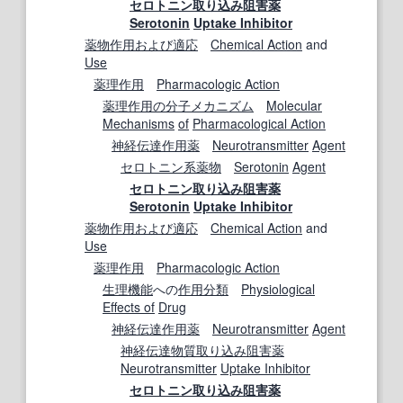
セロトニン
取り込み
阻害薬
Serotonin
Uptake Inhibitor
薬物作用
および
適応
Chemical Action
and
Use
薬理作用
Pharmacologic Action
薬理作用
の分
子
メカニズム
Molecular
Mechanisms
of
Pharmacological Action
神経伝達
作用薬
Neurotransmitter
Agent
セロトニン系
薬物
Serotonin
Agent
セロトニン
取り込み
阻害薬
Serotonin
Uptake Inhibitor
薬物作用
および
適応
Chemical Action
and
Use
薬理作用
Pharmacologic Action
生理機能
への
作用
分類
Physiological
Effects of
Drug
神経伝達
作用薬
Neurotransmitter
Agent
神経伝達物質
取り込み
阻害薬
Neurotransmitter
Uptake Inhibitor
セロトニン
取り込み
阻害薬