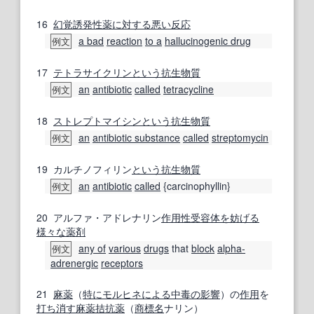
16
幻覚
誘発性
薬
に対する
悪い
反応
a bad
reaction
to a
hallucinogenic drug
例文
17
テトラサイクリン
という
抗生物質
an
antibiotic
called
tetracycline
例文
18
ストレプトマイシン
という
抗生物質
an
antibiotic substance
called
streptomycin
例文
19
カルチノフィリン
という
抗生物質
an
antibiotic
called
{carcinophyllin}
例文
20
アルファ・アドレナリン
作用
性
受容体
を妨げる
様々な
薬剤
any of
various
drugs
that
block
alpha-
例文
adrenergic
receptors
21
麻薬
（
特に
モルヒネ
による
中毒の
影響
）の
作用
を
打ち消す
麻薬拮抗薬
（
商標名
ナリン）