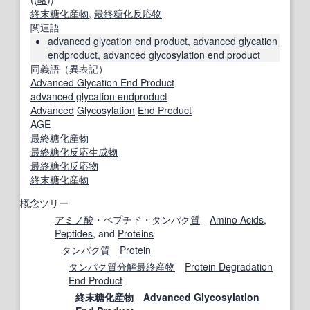
終末
糖化
産物
,
最終
糖化反応
物
関連語
advanced glycation end product
,
advanced glycation
endproduct
,
advanced
glycosylation
end product
同義語（異表記）
Advanced Glycation End Product
advanced glycation endproduct
Advanced
Glycosylation
End Product
AGE
最終
糖化
産物
最終
糖化反応
生成物
最終
糖化反応
物
終末
糖化
産物
概念ツリー
アミノ酸
・ペプチド・タンパク
質
Amino Acids
,
Peptides
, and
Proteins
タンパク質
Protein
タンパク質分解
最終産物
Protein Degradation
End Product
終末
糖化
産物
Advanced
Glycosylation