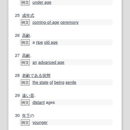
under age
例文
25
成年式
coming-of-age
ceremony
例文
26
高齢
.
a
ripe
old age
例文
27
高齢
.
an
advanced age
例文
28
老齢
である
状態
the state
of
being
senile
例文
29
遠い昔
.
distant
ages
例文
30
年下
の
younger
例文