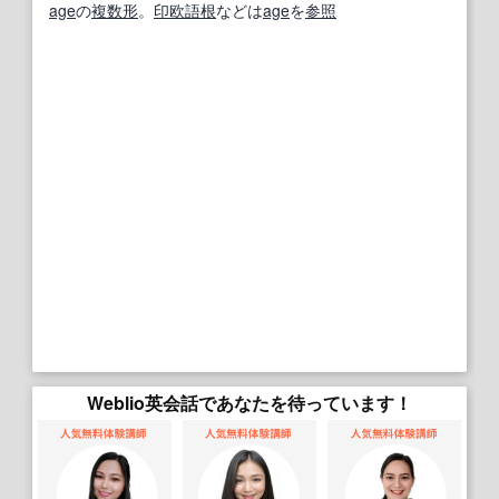
age
の
複数形
。
印欧語
根
などは
age
を
参照
Weblio英会話であなたを待っています！