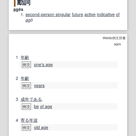
動詞
ag
ēs
second-person singular
future
active
indicative
of
ag
ō
Weblio例文辞書
ages
1
年齢
one's age
例文
2
年齡
years
例文
3
成年
である
.
be
of age
例文
4
寄る
年波
old age
例文