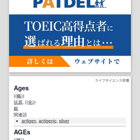
ライフサイエンス辞書
Ages
((
略
))
抗原
, ((
化
))
銀
関連語
antigen
,
antigenic
,
silver
AGEs
((
略
))