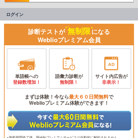
ログイン
無制限
診断テストが
になる
Weblioプレミアム会員
単語帳への
語彙力診断が
サイト内広告が
登録数増加！
無制限！
非表示！
まずは体験！今なら
最大６０日間無料
で
Weblioプレミアム体験ができます！
※無料期間終了後、Weblioプレミアムサービスは自動的に解約されません。