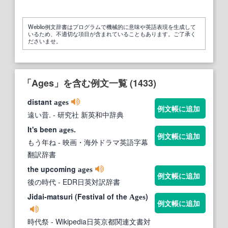
Weblio例文辞書はプログラムで機械的に意味や英語表現を生成して
いるため、不適切な項目が含まれていることもあります。ご了承く
ださいませ。
「Ages」を含む例文一覧 (1433)
distant
ages
例文帳に追加
遠い昔.
- 研究社 新英和中辞典
It's been
.
ages
例文帳に追加
もう年ね
- 映画・海外ドラマ英語字幕
翻訳辞書
the upcoming
ages
例文帳に追加
後の時代
- EDR日英対訳辞書
Jidai-matsuri (Festival of the
)
Ages
例文帳に追加
時代祭
- Wikipedia日英京都関連文書対