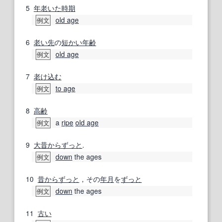
5
年老いた
時期
old age
例文
6
老い先
の
短かい
年齢
old age
例文
7
老け込む
to age
例文
8
高齢
a
ripe
old age
例文
9
大昔
からずっと
.
down
the ages
例文
10
昔からずっと
，その
年月
を
ずっと
down
the ages
例文
11
古い