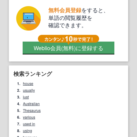
をすると、
無料会員登録
単語の閲覧履歴を
確認できます。
Weblio会員
(無料)
に登録する
検索ランキング
1.
house
2.
usually
3.
just
4.
Australian
5.
Thesaurus
6.
various
7.
used in
8.
using