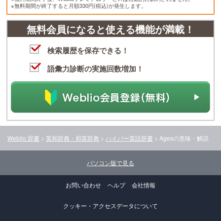
※無料期間が終了すると月額330円(税込)が発生します。
無料会員になると使える機能が満載！
検索履歴を保存できる！
語彙力診断の実施回数増加！
Weblio 辞書
>
英和辞典・和英辞典
>
ハイパー英語辞書
>
Ages
の意味・解説
パソコン版で見る
お問い合わせ
ヘルプ
会社情報
クッキー・アクセスデータについて