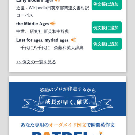
Early modern
ages
例文帳に追加
近世
- Wikipedia日英京都関連文書対訳
コーパス
the Middle
Ages
例文帳に追加
中世.
- 研究社 新英和中辞典
Last for
, myriad
,
ages
ages
例文帳に追加
千代に八千代に
- 斎藤和英大辞典
>> 例文の一覧を見る