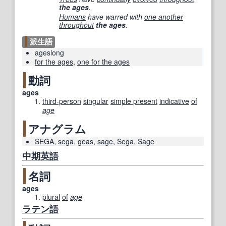
the ages
.
Humans
have warred with
one another
throughout
the ages
.
派生語
ageslong
for the ages
,
one for the ages
動詞
ages
third-person
singular
simple present
indicative
of
age
アナグラム
SEGA
,
sega
,
geas
,
sage
,
Sega
,
Sage
中期
英語
名詞
ages
plural
of
age
ラテン語