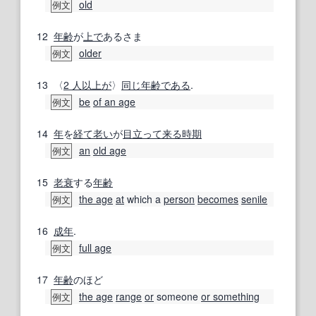
old
例文
12
年齢
が
上で
あるさま
older
例文
13
〈
2 人
以上が
〉
同じ
年齢
である
.
be
of an age
例文
14
年
を
経て
老い
が
目立って
来る
時期
an
old age
例文
15
老衰
する
年齢
the age
at
which a
person
becomes
senile
例文
16
成年
.
full age
例文
17
年齢
のほど
the age
range
or
someone
or something
例文