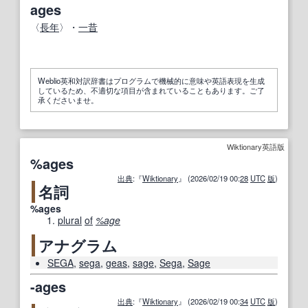
ages
〈
長年
〉・
一昔
Weblio英和対訳辞書はプログラムで機械的に意味や英語表現を生成
しているため、不適切な項目が含まれていることもあります。ご了
承くださいませ。
Wiktionary英語版
%ages
出典
:『
Wiktionary
』 (2026/02/19 00:
28
UTC
版
)
名詞
%ages
plural
of
%age
アナグラム
SEGA
,
sega
,
geas
,
sage
,
Sega
,
Sage
-ages
出典
:『
Wiktionary
』 (2026/02/19 00:
34
UTC
版
)