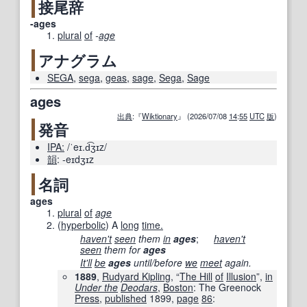
接尾辞
-ages
plural
of
-
age
アナグラム
SEGA
,
sega
,
geas
,
sage
,
Sega
,
Sage
ages
出典
:『
Wiktionary
』 (2026/07/08
14
:
55
UTC
版
)
発音
IPA:
/ˈeɪ.d͡ʒɪz/
韻
:
-eɪdʒɪz
名詞
ages
plural
of
age
(
hyperbolic
)
A
long
time.
haven't
seen
them
in
ages
;
haven't
seen
them for
ages
It'll
be
ages
until/before
we
meet
again.
1889
,
Rudyard Kipling
, “
The Hill
of
Illusion
”,
in
Under the
Deodars
,
Boston
: The Greenock
Press
,
published
1899
,
page
86
: