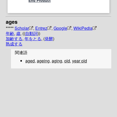
End Product
ages
*****
Scholar
,
Entrez
,
Google
,
WikiPedia
年齢
,
歳
, ((
自動詞
))
加齢する
,
年をとる
, (
発酵
)
熟成する
関連語
aged
,
ageing
,
aging
,
old
,
year old