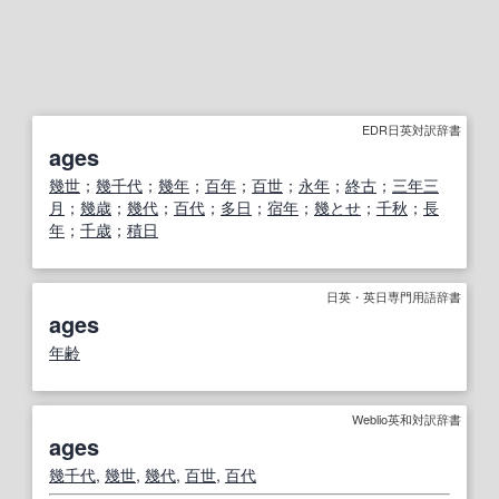
EDR日英対訳辞書
ages
幾世
；
幾千代
；
幾年
；
百年
；
百世
；
永年
；
終古
；
三年三
月
；
幾歳
；
幾代
；
百代
；
多日
；
宿年
；
幾とせ
；
千秋
；
長
年
；
千歳
；
積日
日英・英日専門用語辞書
ages
年齢
Weblio英和対訳辞書
ages
幾千代
,
幾世
,
幾代
,
百世
,
百代