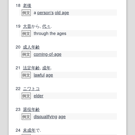
18
老後
a
person
's
old age
例文
19
大昔
から,
代々
.
through the ages
例文
20
成人年齢
coming‐of‐age
例文
21
法定年齢
,
成年
.
lawful
age
例文
22
ニワトコ
elder
例文
23
退役
年齢
disqualifying
age
例文
24
未成年
で.