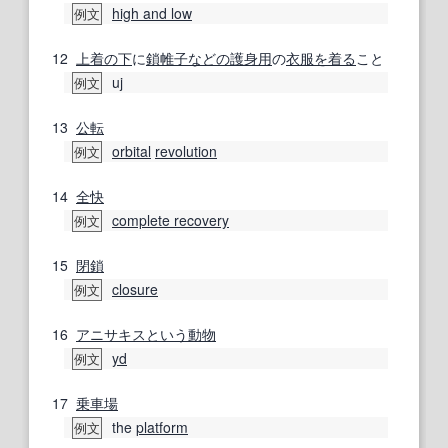
high and low
例文
12
上着
の下
に
鎖帷子
などの
護身用
の
衣服
を着る
こと
uj
例文
13
公転
orbital
revolution
例文
14
全快
complete recovery
例文
15
閉鎖
closure
例文
16
アニサキス
という
動物
yd
例文
17
乗車
場
the
platform
例文