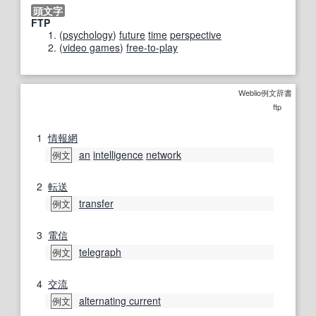
頭文字
FTP
(
psychology
)
future
time
perspective
(
video games
)
free-to-play
Weblio例文辞書
ftp
1
情報網
an
intelligence
network
例文
2
転送
transfer
例文
3
電信
telegraph
例文
4
交流
alternating current
例文