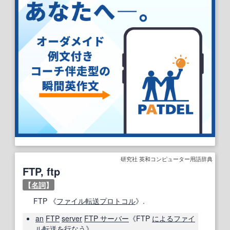
研究社 英和コンピューター用語辞典
FTP, ftp
【
名詞
】
FTP 《
ファイル転送プロトコル
》.
an
FTP
server
FTP サーバー
《FTP
による
ファイ
ル転送
を行なう
》