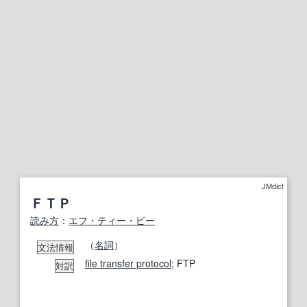
JMdict
ＦＴＰ
読み方
：
エフ・ティー・ピー
（
名詞
）
文法情報
file transfer protocol
; FTP
対訳