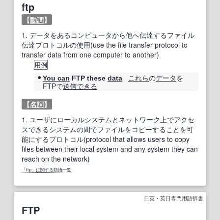
ftp
【
動詞
】
1.
データをあるコンピュータから他へ伝達するファイル
伝達プロトコルの使用(use the file transfer protocol to
transfer data from one computer to another)
用例
これら
の
データ
を
You can
FTP these
data
FTPで
送信
できる
【
名詞
】
1.
ユーザにローカルシステムとネットワーク上でアクセ
スできるシステムの間でファイルをコピーすることを可
能にするプロトコル(protocol that allows users to copy
files between their local system and any system they can
reach on the network)
「ftp」に関する類語一覧
日英・英日専門用語辞書
FTP