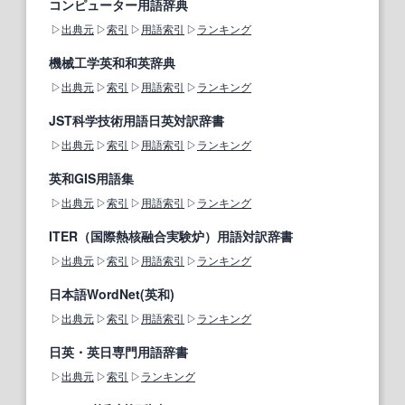
コンピューター用語辞典
出典元
索引
用語索引
ランキング
機械工学英和和英辞典
出典元
索引
用語索引
ランキング
JST科学技術用語日英対訳辞書
出典元
索引
用語索引
ランキング
英和GIS用語集
出典元
索引
用語索引
ランキング
ITER（国際熱核融合実験炉）用語対訳辞書
出典元
索引
用語索引
ランキング
日本語WordNet(英和)
出典元
索引
用語索引
ランキング
日英・英日専門用語辞書
出典元
索引
ランキング