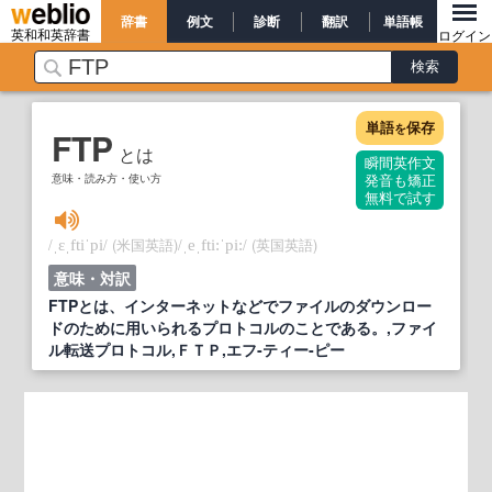
辞書
例文
診断
翻訳
単語帳
英和和英辞書
ログイン
単語
保存
を
FTP
とは
瞬間英作文
意味・読み方・使い方
発音も矯正
無料で試す
/
/
(米国英語)
/
/
(英国英語)
ˌɛˌftiˈpi
ˌeˌfti:ˈpi:
意味・対訳
FTPとは、インターネットなどでファイルのダウンロー
ドのために用いられるプロトコルのことである。,ファイ
ル転送プロトコル,ＦＴＰ,エフ‐ティー‐ピー