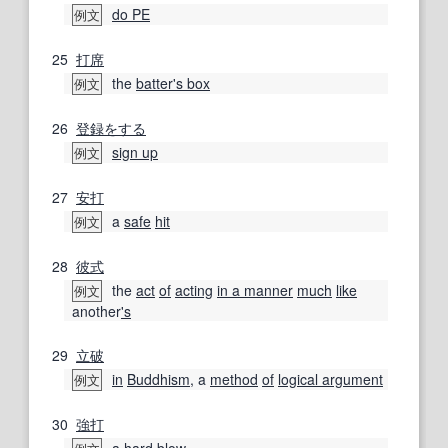
do PE
例文
25
打席
the
batter's box
例文
26
登録
をする
sign up
例文
27
安打
a
safe
hit
例文
28
彼
式
the
act
of
acting
in a manner
much
like
例文
another
's
29
立
破
in
Buddhism
, a
method
of
logical argument
例文
30
強打