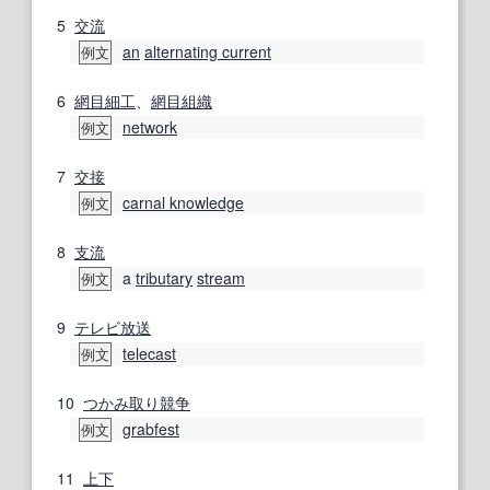
5
交流
an
alternating current
例文
6
網目
細工
、
網目
組織
network
例文
7
交接
carnal knowledge
例文
8
支流
a
tributary
stream
例文
9
テレビ放送
telecast
例文
10
つかみ
取り
競争
grabfest
例文
11
上下