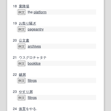
18
乗降場
the
platform
例文
19
お祭り騒ぎ
pageantry
例文
20
公文書
archives
例文
21
ウスグロチャタテ
booklice
例文
22
鑢
屑
filings
例文
23
やすり
屑
filings
例文
24
体育
をやる.