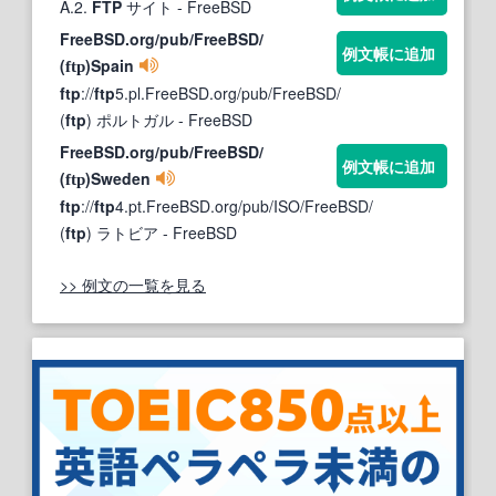
A.2.
FTP
サイト
- FreeBSD
FreeBSD.org/pub/FreeBSD/
例文帳に追加
(
)Spain
ftp
ftp
://
ftp
5.pl.FreeBSD.org/pub/FreeBSD/
(
ftp
) ポルトガル
- FreeBSD
FreeBSD.org/pub/FreeBSD/
例文帳に追加
(
)Sweden
ftp
ftp
://
ftp
4.pt.FreeBSD.org/pub/ISO/FreeBSD/
(
ftp
) ラトビア
- FreeBSD
>> 例文の一覧を見る