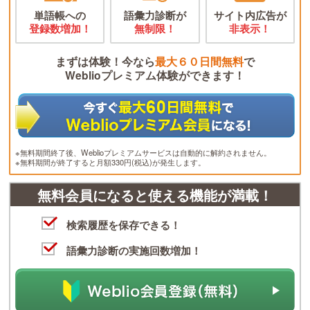
単語帳への
語彙力診断が
サイト内広告が
登録数増加！
無制限！
非表示！
まずは体験！今なら
最大６０日間無料
で
Weblioプレミアム体験ができます！
※無料期間終了後、Weblioプレミアムサービスは自動的に解約されません。
※無料期間が終了すると月額330円(税込)が発生します。
無料会員になると使える機能が満載！
検索履歴を保存できる！
語彙力診断の実施回数増加！