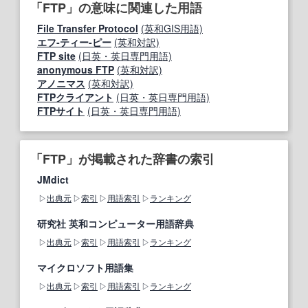
「FTP」の意味に関連した用語
File Transfer Protocol
(英和GIS用語)
エフ‐ティー‐ピー
(英和対訳)
FTP site
(日英・英日専門用語)
anonymous FTP
(英和対訳)
アノニマス
(英和対訳)
FTPクライアント
(日英・英日専門用語)
FTPサイト
(日英・英日専門用語)
「FTP」が掲載された辞書の索引
JMdict
出典元
索引
用語索引
ランキング
研究社 英和コンピューター用語辞典
出典元
索引
用語索引
ランキング
マイクロソフト用語集
出典元
索引
用語索引
ランキング