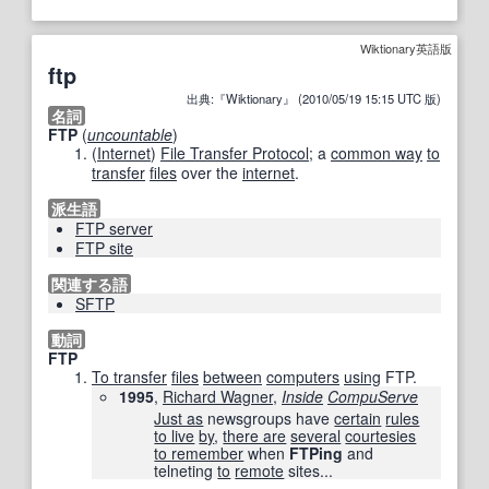
Wiktionary英語版
ftp
出典:『Wiktionary』 (2010/05/19 15:15 UTC 版)
名詞
FTP
(
uncountable
)
(
Internet
)
File Transfer Protocol
; a
common way
to
transfer
files
over the
internet
.
派生語
FTP server
FTP site
関連する語
SFTP
動詞
FTP
To transfer
files
between
computers
using
FTP.
1995
,
Richard Wagner
,
Inside
CompuServe
Just as
newsgroups have
certain
rules
to live
by
,
there are
several
courtesies
to remember
when
FTPing
and
telneting
to
remote
sites...