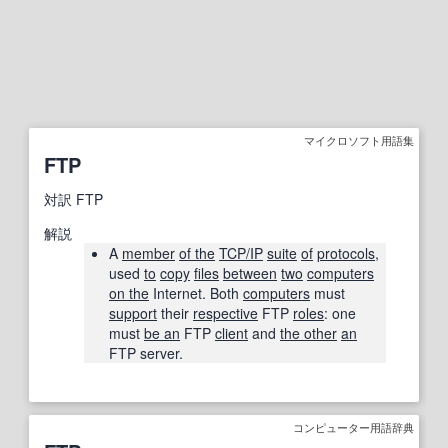
マイクロソフト用語集
FTP
対訳
FTP
解説
A
member
of the
TCP/IP
suite
of
protocols
,
used
to
copy
files
between
two
computers
on the
Internet. Both
computers
must
support
their
respective
FTP
roles
: one
must
be an
FTP
client
and
the other
an
FTP server.
コンピューター用語辞典