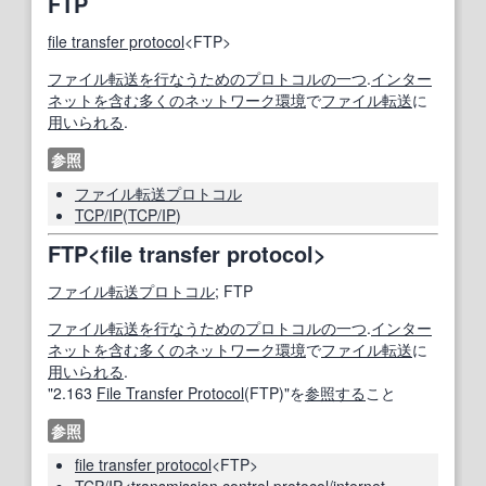
FTP
file transfer protocol
<FTP>
ファイル転送
を行なう
ための
プロトコル
の一つ
.
インター
ネット
を含む
多くの
ネットワーク環境
で
ファイル転送
に
用いられる
.
参照
ファイル転送プロトコル
TCP/IP
(
TCP/IP
)
FTP<file transfer protocol>
ファイル転送プロトコル
; FTP
ファイル転送
を行なう
ための
プロトコル
の一つ
.
インター
ネット
を含む
多くの
ネットワーク環境
で
ファイル転送
に
用いられる
.
"2.163
File Transfer Protocol
(FTP)"を
参照する
こと
参照
file transfer protocol
<FTP>