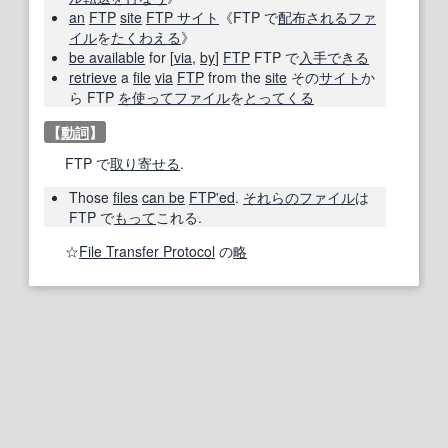
an
FTP
site
FTP サイト
《FTP で
配布
される
ファ
イル
を
たくわえる
》
be available
for [
via
,
by
]
FTP
FTP で
入手できる
retrieve
a
file
via
FTP
from the
site
その
サイト
か
ら FTP
を使って
ファイル
を
とってくる
【
動詞
】
FTP で
取り寄せる
.
Those
files
can be
FTP'
ed
.
それらの
ファイル
は
FTP で
もって
これる.
☆
File Transfer Protocol
の
略