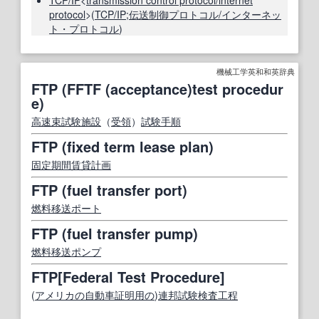
TCP/IP
<
transmission control protocol/internet
protocol
>(
TCP/IP
;
伝送制御プロトコル/インターネッ
ト・プロトコル
)
機械工学英和和英辞典
FTP (FFTF (acceptance)test procedur
e)
高速
束
試験施設
（
受領
）
試験手順
FTP (fixed term lease plan)
固定
期間
賃貸
計画
FTP (fuel transfer port)
燃料
移送
ポート
FTP (fuel transfer pump)
燃料
移送
ポンプ
FTP[Federal Test Procedure]
(
アメリカの
自動車
証明
用の
)
連邦
試験
検査工程