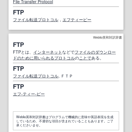
File Transfer Protocol
FTP
ファイル転送プロトコル
，
エフティーピー
Weblio英和対訳辞書
FTP
FTPとは、
インターネット
などで
ファイルのダウンロー
ド
のために
用いられる
プロトコル
の
ことで
ある。
FTP
ファイル転送プロトコル
, ＦＴＰ
FTP
エフ‐ティー‐ピー
Weblio英和対訳辞書はプログラムで機械的に意味や英語表現を生成
しているため、不適切な項目が含まれていることもあります。ご了
承くださいませ。