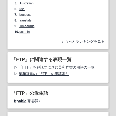
5.
Australian
6.
use
7.
because
8.
translate
9.
Thesaurus
10.
used in
もっとランキングを見る
「FTP」に関連する表現一覧
「FTP」を解説文に含む英和辞書の用語の一覧
英和辞書の「FTP」の用語索引
「FTP」の派生語
ftpable
(形容詞)