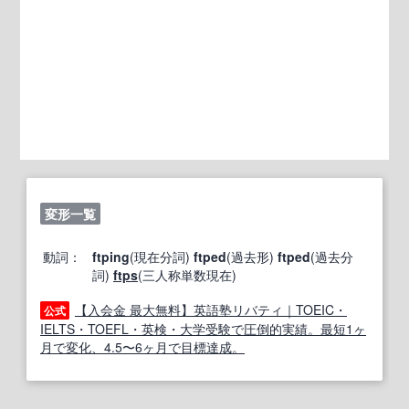
変形一覧
動詞：
ftping
(現在分詞)
ftped
(過去形)
ftped
(過去分
詞)
ftps
(三人称単数現在)
【入会金 最大無料】英語塾リバティ｜TOEIC・
公式
IELTS・TOEFL・英検・大学受験で圧倒的実績。最短1ヶ
月で変化、4.5〜6ヶ月で目標達成。