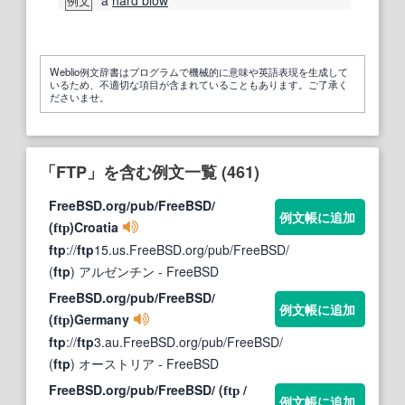
a
hard blow
例文
Weblio例文辞書はプログラムで機械的に意味や英語表現を生成して
いるため、不適切な項目が含まれていることもあります。ご了承く
ださいませ。
「FTP」を含む例文一覧 (461)
FreeBSD.org/pub/FreeBSD/
例文帳に追加
(
)Croatia
ftp
ftp
://
ftp
15.us.FreeBSD.org/pub/FreeBSD/
(
ftp
) アルゼンチン
- FreeBSD
FreeBSD.org/pub/FreeBSD/
例文帳に追加
(
)Germany
ftp
ftp
://
ftp
3.au.FreeBSD.org/pub/FreeBSD/
(
ftp
) オーストリア
- FreeBSD
FreeBSD.org/pub/FreeBSD/ (
/
ftp
例文帳に追加