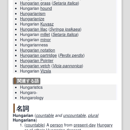
Hungarian grass
(
Setaria italica
)
Hungarian
hound
Hungarianism
Hungarianize
Hungarian
Kuvasz
Hungarian lilac
(
Syringa josikaea
)
Hungarian
millet
(
Setaria italica
)
Hungarian
minor
Hungarianness
Hungarian notation
Hungarian partridge
(
Perdix perdix
)
Hungarian Pointer
Hungarian vetch
(
Vicia pannonica
)
Hungarian
Vizsla
関連する語
Hungaristics
Hungaro-
Hungarology
名詞
Hungarian
(
countable
and
uncountable
,
plural
Hungarians
)
(
countable
)
A
person
from
present-day
Hungary