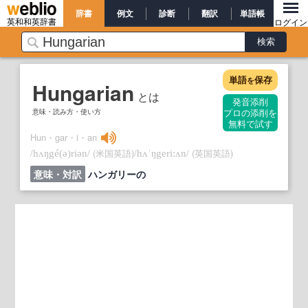
辞書
例文
診断
翻訳
単語帳
英和和英辞書
ログイン
単語
保存
を
Hungarian
とは
発音添削
意味・読み方・使い方
プロの添削を
無料で試す
Hun・gar・i・an
/
/
(米国英語)
/
/
(英国英語)
hʌŋgé
(ə)
riən
hʌˈŋgeri:ʌn
意味・対訳
ハンガリーの