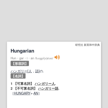
研究社 新英和中辞典
Hungarian
Hun・gar・i・an
/
hʌŋgé(ə)riən
/
【形容詞】
ハンガリー
[
人
，
語
]の.
【名詞】
1
【可算名詞】
ハンガリー人
.
2
【不可算名詞】
ハンガリー語
.
［
HUNGARY
+‐
AN
］