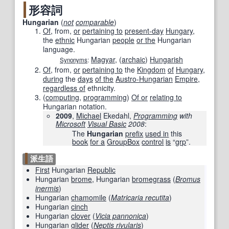
形容詞
Hungarian
(
not
comparable
)
Of
, from
,
or
pertaining to
present-day
Hungary
,
the
ethnic
Hungarian
people
or the
Hungarian
language.
Magyar
,
(
archaic
)
Hungarish
Synonyms
:
Of
, from
,
or
pertaining to
the
Kingdom
of
Hungary
,
during
the
days
of the
Austro-Hungarian
Empire
,
regardless of
ethnicity.
(
computing
,
programming
)
Of or
relating to
Hungarian notation.
2009
,
Michael
Ekedahl,
Programming
with
Microsoft
Visual Basic
2008
:
The
Hungarian
prefix
used in
this
book
for a
GroupBox
control
is
“
grp
”.
派生語
First
Hungarian
Republic
Hungarian
brome
, Hungarian
bromegrass
(
Bromus
inermis
)
Hungarian
chamomile
(
Matricaria recutita
)
Hungarian
cinch
Hungarian
clover
(
Vicia pannonica
)
Hungarian
glider
(
Neptis rivularis
)