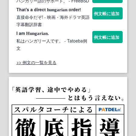
ハンガリー語のサポート。
- FreeBSD
That's a direct
order!
hungarian
例文帳に追加
直接命令だぞ!
- 映画・海外ドラマ英語
字幕翻訳辞書
I am
.
Hungarian
例文帳に追加
私はハンガリー人です。
- Tatoeba例
文
>> 例文の一覧を見る