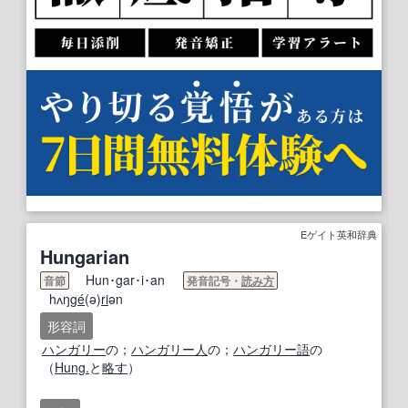
Eゲイト英和辞典
Hungarian
Hun･gar･i･an
音節
発音記号・
読み方
hʌŋ
ge
́(ə)
ri
ən
形容詞
ハンガリー
の；
ハンガリー人
の；
ハンガリー語
の
（
Hung.
と
略す
）