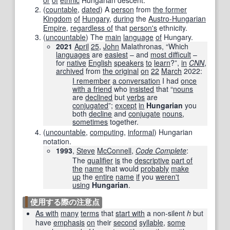
or
of
ethnic
Hungarian descent.
(
countable
,
dated
)
A
person
from
the former
Kingdom
of
Hungary
,
during
the
Austro-Hungarian
Empire
,
regardless of
that
person
's
ethnicity.
(
uncountable
)
The
main
language
of
Hungary.
2021
April
25
,
John
Malathronas, “Which
languages
are
easiest
– and
most difficult
–
for
native
English
speakers
to
learn
?”,
in
CNN
‎,
archived
from
the original
on
22
March
2022
:
I remember
a conversation
I had
once
with a friend
who
insisted
that “
nouns
are
declined
but
verbs
are
conjugated
”;
except
in
Hungarian
you
both
decline
and
conjugate
nouns
,
sometimes
together.
(
uncountable
,
computing
,
informal
)
Hungarian
notation.
1993
,
Steve
McConnell
,
Code Complete
:
The
qualifier
is
the
descriptive
part of
the
name
that would
probably
make
up
the
entire
name
if
you
weren't
using
Hungarian
.
使用する際の注意点
As with
many
terms
that
start with
a non-silent
h
but
have
emphasis
on
their
second
syllable
,
some