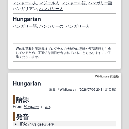
マジャール人
,
マジャル人
,
マジャール
語
,
ハンガリー語
,
ハンガリアン,
ハンガリー人
Hungarian
ハンガリー語
,
ハンガリー
の,
ハンガリー人
Weblio英和対訳辞書はプログラムで機械的に意味や英語表現を生成
しているため、不適切な項目が含まれていることもあります。ご了
承くださいませ。
Wiktionary英語版
Hungarian
出典
:『
Wiktionary
』 (2026/07/09
20
:
31
UTC
版
)
語源
From
Hungary
+‎
-
an
.
発音
IPA:
/hʌŋˈɡɛə.ɹ
i.
ən/