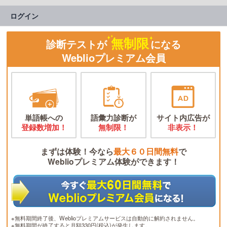
ログイン
無制限
診断テストが
になる
Weblioプレミアム会員
単語帳への
語彙力診断が
サイト内広告が
登録数増加！
無制限！
非表示！
まずは体験！今なら
最大６０日間無料
で
Weblioプレミアム体験ができます！
※無料期間終了後、Weblioプレミアムサービスは自動的に解約されません。
※無料期間が終了すると月額330円(税込)が発生します。