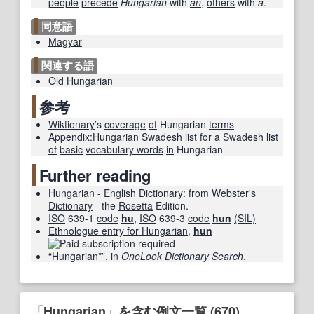
people
precede
Hungarian
with
an
,
others
with
a
.
同意語
Magyar
関連する語
Old
Hungarian
参考
Wiktionary
’s
coverage
of
Hungarian
terms
Appendix
:Hungarian Swadesh
list
for a
Swadesh
list
of
basic
vocabulary words
in
Hungarian
Further reading
Hungarian - English Dictionary
: from
Webster's
Dictionary
- the
Rosetta
Edition.
ISO
639-1
code
hu
,
ISO
639-3
code
hun
(SIL)
Ethnologue entry for Hungarian
,
hun
“
Hungarian*
”,
in
OneLook
Dictionary
Search
.
「Hungarian」を含む例文一覧 (670)