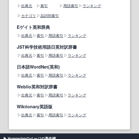
出典元
索引
用語索引
ランキング
カテゴリ
品詞別索引
Eゲイト英和辞典
出典元
索引
用語索引
ランキング
JST科学技術用語日英対訳辞書
出典元
索引
用語索引
ランキング
日本語WordNet(英和)
出典元
索引
用語索引
ランキング
Weblio英和対訳辞書
出典元
索引
用語索引
ランキング
Wiktionary英語版
出典元
索引
用語索引
ランキング
Hungarianのページの著作権