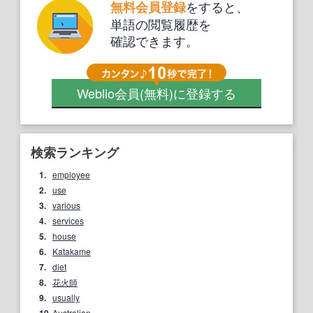
をすると、
無料会員登録
単語の閲覧履歴を
確認できます。
Weblio会員
(無料)
に登録する
検索ランキング
1.
employee
2.
use
3.
various
4.
services
5.
house
6.
Katakame
7.
diet
8.
花火師
9.
usually
10.
Australian