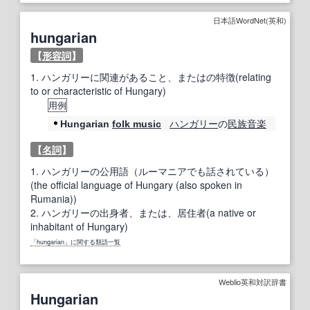
日本語WordNet(英和)
hungarian
【
形容詞
】
1.
ハンガリーに関連があること、またはの特徴(relating
to or characteristic of Hungary)
用例
ハンガリー
の
民族音楽
Hungarian
folk music
【
名詞
】
1.
ハンガリーの公用語（ルーマニアでも話されている）
(the official language of Hungary (also spoken in
Rumania))
2.
ハンガリーの出身者、または、居住者(a native or
inhabitant of Hungary)
「hungarian」に関する類語一覧
Weblio英和対訳辞書
Hungarian