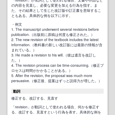
「revision」が名詞として使われる場合、文書や作品など
の内容を見直し、必要な変更を加える行為を指す。ま
た、その結果として生じた改訂版や訂正書を意味するこ
ともある。具体的な例を以下に示す。
・例文
1. The manuscript underwent several revisions before
publication.（出版前に原稿は何度も修正された。）
2. The new revision of the textbook includes the latest
information.（教科書の新しい改訂版には最新の情報が含
まれている。）
3. He made a revision to his will.（彼は遺言を改訂し
た。）
4. The revision process can be time-consuming.（修正プ
ロセスは時間がかかることがある。）
5. After the revision, the proposal was much more
persuasive.（修正後、提案はずっと説得力が増した。）
動詞
修正する、改訂する、見直す
「revision」が動詞として使われる場合、何かを修正す
る、改訂する、見直すという行為を表す。具体的な例を