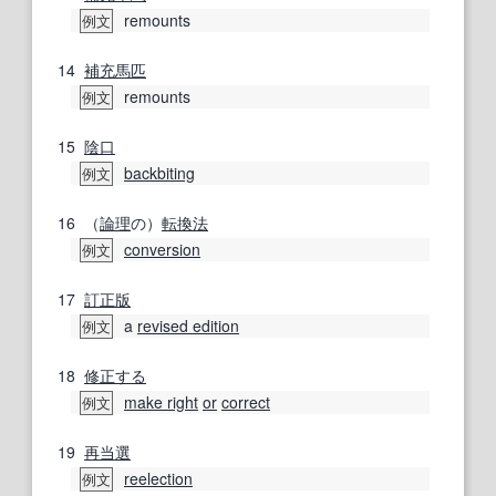
remounts
例文
14
補充
馬匹
remounts
例文
15
陰口
backbiting
例文
16
（
論理
の）
転換
法
conversion
例文
17
訂正版
a
revised edition
例文
18
修正する
make right
or
correct
例文
19
再
当選
reelection
例文