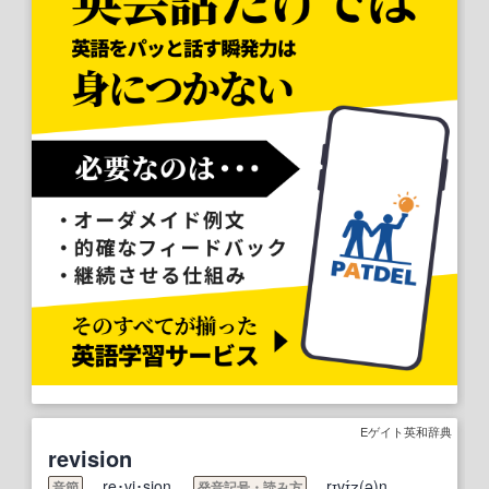
Eゲイト英和辞典
revision
re･vi･sion
rɪvɪ́ʒ(ə)n
音節
発音記号・
読み方