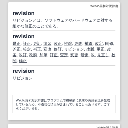
Weblio英和対訳辞書
revision
リビジョン
とは、
ソフトウェア
や
ハードウェア
に対する
細かな
修正
の
ことで
ある。
revision
是正
,
証
正
,
更訂
,
復習
,
改正
,
推敲
,
更改
,
補綴
,
改定
, 刪修,
斧正
,
校
定
,
補正
,
変改
,
修訂
,
リビジョン
,
改版
,
更正
,
改
案
,
改訂
,
改廃
,
加筆
,
訂正
,
査定
,
変更
,
變更
,
改
,
見直し
,
校
閲
,
修正
revision
リビジョン
Weblio英和対訳辞書はプログラムで機械的に意味や英語表現を生成
しているため、不適切な項目が含まれていることもあります。ご了
承くださいませ。
Weblio例文辞書