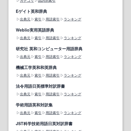
カテゴリ
品詞別索引
Eゲイト英和辞典
出典元
索引
用語索引
ランキング
Weblio実用英語辞典
出典元
索引
用語索引
ランキング
研究社 英和コンピューター用語辞典
出典元
索引
用語索引
ランキング
機械工学英和和英辞典
出典元
索引
用語索引
ランキング
法令用語日英標準対訳辞書
出典元
索引
用語索引
ランキング
学術用語英和対訳集
出典元
索引
用語索引
ランキング
JST科学技術用語日英対訳辞書