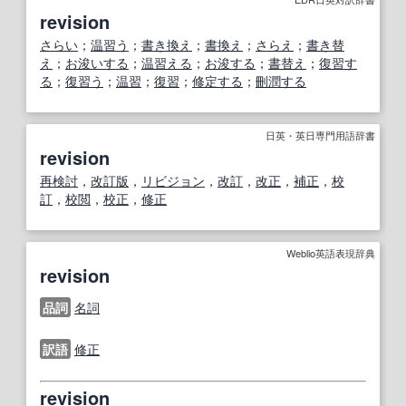
revision
さらい
；
温習う
；
書き換え
；
書換え
；
さらえ
；
書き替
え
；
お浚いする
；
温習える
；
お浚する
；
書替え
；
復習す
る
；
復習う
；
温習
；
復習
；
修定する
；
刪潤する
日英・英日専門用語辞書
revision
再検討
，
改訂版
，
リビジョン
，
改訂
，
改正
，
補正
，
校
訂
，
校閲
，
校正
，
修正
Weblio英語表現辞典
revision
品詞
名詞
訳語
修正
revision