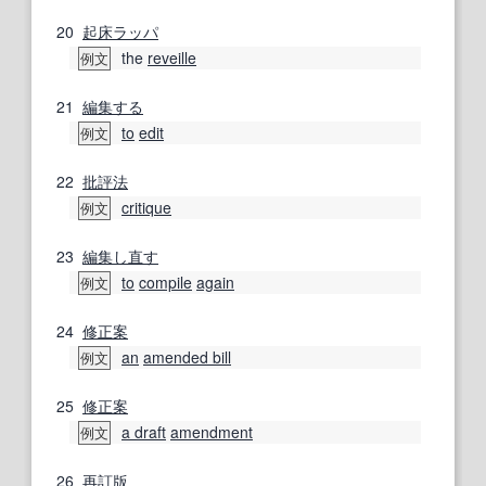
20
起床ラッパ
the
reveille
例文
21
編集する
to
edit
例文
22
批評
法
critique
例文
23
編集し直す
to
compile
again
例文
24
修正案
an
amended bill
例文
25
修正案
a draft
amendment
例文
26
再訂版