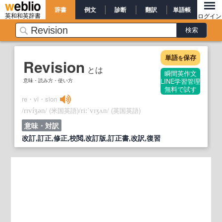
辞書
例文
診断
翻訳
単語帳
英和和英辞書
ログイン
単語
保存
を
Revision
とは
瞬間英作文
意味・読み方・使い方
LINE学習管理
無料で試す
re・vi・sion
/
/
(米国英語)
/
/
(英国英語)
rɪvíʒən
ri:ˈvɪʒʌn
意味・対訳
改訂,訂正,修正,校閲,改訂版,訂正書,改訳,復習