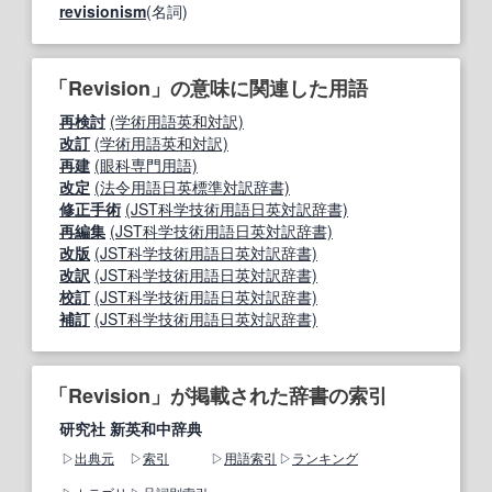
revisionism
(名詞)
「Revision」の意味に関連した用語
再検討
(学術用語英和対訳)
改訂
(学術用語英和対訳)
再建
(眼科専門用語)
改定
(法令用語日英標準対訳辞書)
修正手術
(JST科学技術用語日英対訳辞書)
再編集
(JST科学技術用語日英対訳辞書)
改版
(JST科学技術用語日英対訳辞書)
改訳
(JST科学技術用語日英対訳辞書)
校訂
(JST科学技術用語日英対訳辞書)
補訂
(JST科学技術用語日英対訳辞書)
「Revision」が掲載された辞書の索引
研究社 新英和中辞典
出典元
索引
用語索引
ランキング