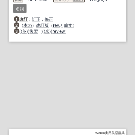
名詞
1
改訂
；
訂正
，
修正
2
（
本の
）
改訂版
（
rev.
と
略す
）
3
((
英
))
復習
（((
米
))
review
）
Weblio実用英語辞典