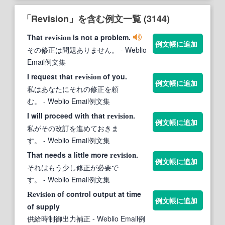
「Revision」を含む例文一覧 (3144)
That
is not a problem.
revision
例文帳に追加
その修正は問題ありません。
- Weblio
Email例文集
I request that
of you.
revision
例文帳に追加
私はあなたにそれの修正を頼
む。
- Weblio Email例文集
I will proceed with that
.
revision
例文帳に追加
私がその改訂を進めておきま
す。
- Weblio Email例文集
That needs a little more
.
revision
例文帳に追加
それはもう少し修正が必要で
す。
- Weblio Email例文集
of control output at time
Revision
例文帳に追加
of supply
供給時制御出力補正
- Weblio Email例