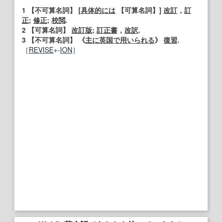
1
【不可算名詞】
[
具体的には
【可算名詞】
]
改訂
，
訂
正
;
修正
;
校閲
.
2
【可算名詞】
改訂版
;
訂正
書
，
改訳
.
3
【不可算名詞】
《
主に
英国
で用いられる
》
復習
.
［
REVISE
+‐
ION
］