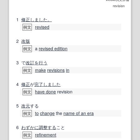
revision
1
修正しました。
revised
例文
2
改版
a
revised edition
例文
3
で
改訂
を行う
make
revisions
in
例文
4
修正
が
完了しました
have done
revision
例文
5
改元
する
to
change
the
name of an era
例文
6
わずかに
調整する
こと
refinement
例文