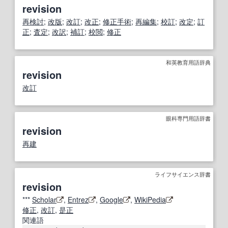
revision
再検討
;
改版
;
改訂
;
改正
;
修正手術
;
再編集
;
校訂
;
改定
;
訂
正
;
査定
;
改訳
;
補訂
;
校閲
;
修正
和英教育用語辞典
revision
改訂
眼科専門用語辞書
revision
再建
ライフサイエンス辞書
revision
***
Scholar
,
Entrez
,
Google
,
WikiPedia
修正
,
改訂
,
是正
関連語