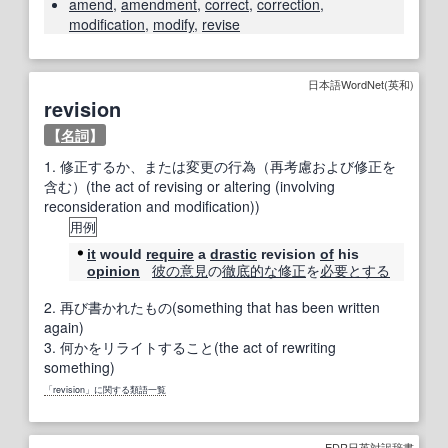
amend
,
amendment
,
correct
,
correction
,
modification
,
modify
,
revise
日本語WordNet(英和)
revision
【
名詞
】
1.
修正するか、または変更の行為（再考慮および修正を
含む）(the act of revising or altering (involving
reconsideration and modification))
用例
it
would
require
a
drastic
revision
of
his
彼の
意見
の
徹底的な
修正
を
必要とする
opinion
2.
再び書かれたもの(something that has been written
again)
3.
何かをリライトすること(the act of rewriting
something)
「revision」に関する類語一覧
EDR日英対訳辞書