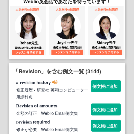
Weblio英会話であなたを待っています！
「Revision」を含む例文一覧 (3144)
a
history
revision
例文帳に追加
修正履歴
- 研究社 英和コンピューター
用語辞典
of amounts
Revision
例文帳に追加
金額の訂正
- Weblio Email例文集
required
revision
例文帳に追加
修正が必要
- Weblio Email例文集