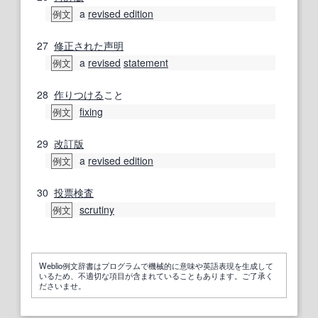
a
revised edition
例文
27
修正された
声明
a
revised
statement
例文
28
作りつける
こと
fixing
例文
29
改訂版
a
revised edition
例文
30
投票
検査
scrutiny
例文
Weblio例文辞書はプログラムで機械的に意味や英語表現を生成して
いるため、不適切な項目が含まれていることもあります。ご了承く
ださいませ。