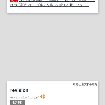
公式
けの「実戦フレーズ集」を作って鍛える新メソッド。
研究社 新英和中辞典
revision
re・vi・sion
/
rɪvíʒən
/
【名詞】