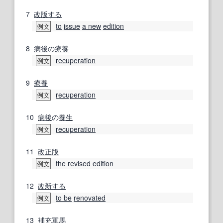
7
改版する
to
issue
a new
edition
例文
8
病後
の
療養
recuperation
例文
9
療養
recuperation
例文
10
病後
の
養生
recuperation
例文
11
改正
版
the
revised edition
例文
12
改新する
to be
renovated
例文
13
補充
軍馬