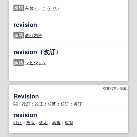
訳語
差替え
；
こうせい
revision
訳語
改訂内容
revision（改訂）
訳語
レビジョン
斎藤和英大辞典
Revision
閲
；
改訂
；
改正
；
校閲
；
校訂
；
再訂
revision
訂正
；
改版
；
査定
；
再審
；
改竄