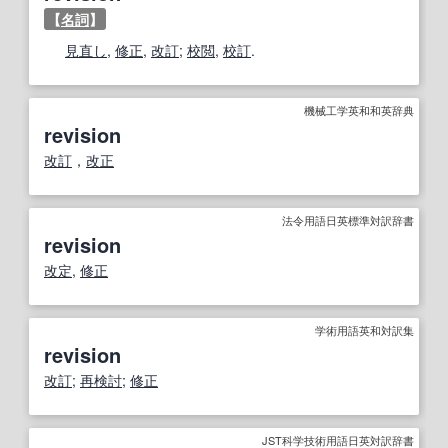
【
名詞
】
見直し
,
修正
,
改訂
;
校閲
,
校訂
.
機械工学英和和英辞典
revision
改訂
，
改正
法令用語日英標準対訳辞書
revision
改定
,
修正
学術用語英和対訳集
revision
改訂
;
再検討
;
修正
JST科学技術用語日英対訳辞書