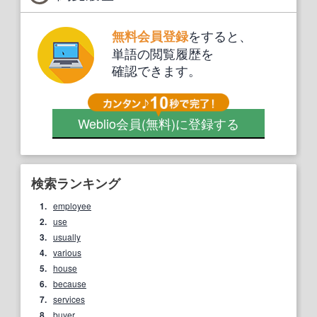
をすると、
無料会員登録
単語の閲覧履歴を
確認できます。
Weblio会員
(無料)
に登録する
検索ランキング
1.
employee
2.
use
3.
usually
4.
various
5.
house
6.
because
7.
services
8.
buyer