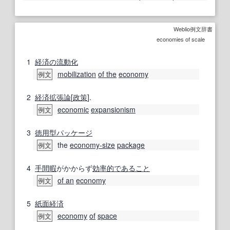
Weblio例文辞書
economies of scale
1
経済の
流動化
mobilization
of the
economy
例文
2
経済
拡張
論
[
政策
].
economic
expansionism
例文
3
徳用型
パッケージ
the
economy-size
package
例文
4
手間暇
がかからず
効率的
であること
of an
economy
例文
5
紙面
経済
economy
of
space
例文