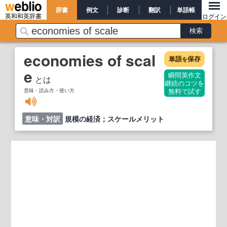
辞書
例文
診断
翻訳
単語帳
英和和英辞書
ログイン
economies of scal
単語
保存
を
e
瞬間英作文
とは
継続のコツを
意味・読み方・使い方
無料で試す
意味・対訳
規模の経済；スケールメリット