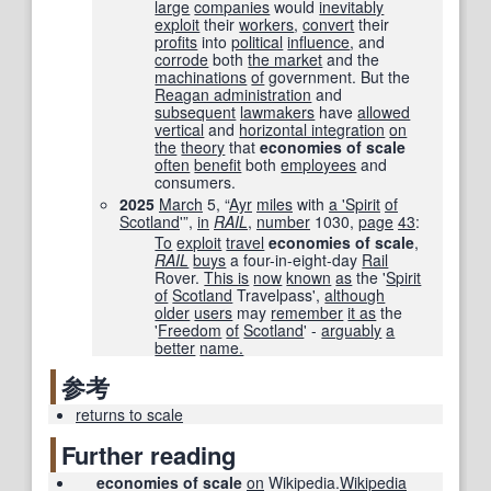
large
companies
would
inevitably
exploit
their
workers
,
convert
their
profits
into
political
influence
, and
corrode
both
the market
and the
machinations
of
government. But the
Reagan administration
and
subsequent
lawmakers
have
allowed
vertical
and
horizontal integration
on
the
theory
that
economies of scale
often
benefit
both
employees
and
consumers.
2025
March
5, “
Ayr
miles
with
a '
Spirit
of
Scotland
'”,
in
RAIL
,
number
1030
,
page
43
:
To
exploit
travel
economies of scale
,
RAIL
buys
a four-in-eight-day
Rail
Rover.
This is
now
known
as
the '
Spirit
of
Scotland
Travelpass',
although
older
users
may
remember
it as
the
'
Freedom
of
Scotland
' -
arguably
a
better
name.
参考
returns to scale
Further reading
economies of scale
on
Wikipedia.
Wikipedia