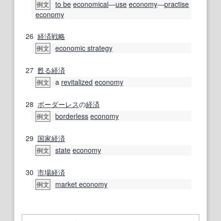
to be
economical
―
use
economy
―
practise
例文
economy
26
経済戦略
economic strategy
例文
27
甦る
経済
a
revitalized
economy
例文
28
ボーダーレス
の
経済
borderless
economy
例文
29
国家経済
state
economy
例文
30
市場経済
market economy
例文