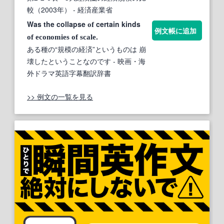
較（2003年）
- 経済産業省
Was the collapse
certain kinds
of
例文帳に追加
.
of
economies
of
scale
ある種の“規模の経済”というものは 崩
壊したということなのです
- 映画・海
外ドラマ英語字幕翻訳辞書
>> 例文の一覧を見る