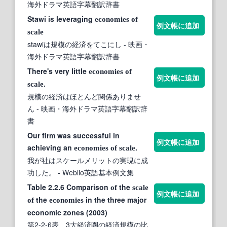
海外ドラマ英語字幕翻訳辞書
Stawi is leveraging
economies
of
例文帳に追加
scale
stawiは規模の経済をてこにし
- 映画・
海外ドラマ英語字幕翻訳辞書
There's very little
economies
of
例文帳に追加
.
scale
規模の経済はほとんど関係ありませ
ん
- 映画・海外ドラマ英語字幕翻訳辞
書
Our firm was successful in
例文帳に追加
achieving an
.
economies
of
scale
我が社はスケールメリットの実現に成
功した。
- Weblio英語基本例文集
Table 2.2.6 Comparison
the
of
scale
例文帳に追加
the
in the three major
of
economies
economic zones (2003)
第2-2-6表 3大経済圏の経済規模の比