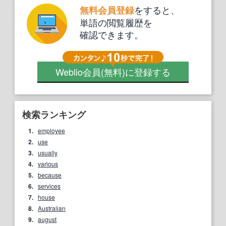
をすると、
無料会員登録
単語の閲覧履歴を
確認できます。
Weblio会員
(無料)
に登録する
検索ランキング
1.
employee
2.
use
3.
usually
4.
various
5.
because
6.
services
7.
house
8.
Australian
9.
august