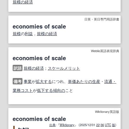
規模の経済
日英・英日専門用語辞書
economies of scale
規模
の
利益
，
規模の経済
Weblio英語表現辞典
economies of scale
訳語
規模の経済
；
スケールメリット
備考
事業
が
拡大する
につれ、
単価
あたりの
生産
・
流通・
業
務
コスト
が
低下する
傾向の
こと
Wiktionary英語版
economies of scale
出典
:『
Wiktionary
』 (2025/12/01
22
:
36
UTC
版
)