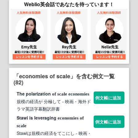
Weblio英会話であなたを待っています！
「economies of scale」を含む例文一覧
(82)
The polarization
of
scale
economies
例文帳に追加
規模の経済が 分極して
- 映画・海外ド
ラマ英語字幕翻訳辞書
Stawi is leveraging
economies
of
例文帳に追加
scale
Stawiは規模の経済をてこにし
- 映画・