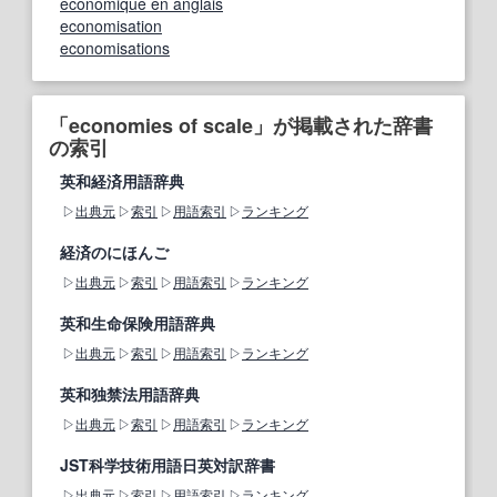
economique en anglais
economisation
economisations
「economies of scale」が掲載された辞書
の索引
英和経済用語辞典
出典元
索引
用語索引
ランキング
経済のにほんご
出典元
索引
用語索引
ランキング
英和生命保険用語辞典
出典元
索引
用語索引
ランキング
英和独禁法用語辞典
出典元
索引
用語索引
ランキング
JST科学技術用語日英対訳辞書
出典元
索引
用語索引
ランキング