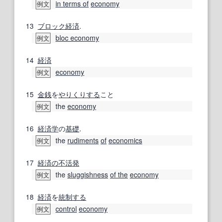
in terms of
economy
例文
13
ブロック経済
.
bloc economy
例文
14
経済
economy
例文
15
金銭
を
やりくりする
こと
the
economy
例文
16
経済学
の
基礎
.
the
rudiments
of
economics
例文
17
経済の
不活発
the
sluggishness
of the
economy
例文
18
経済
を
統制する
control
economy
例文