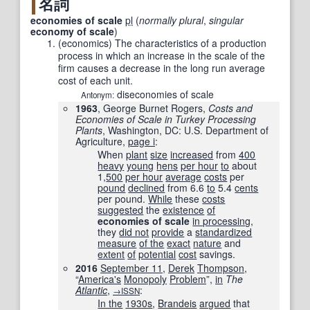
名詞
economies of scale
pl
(
normally plural
,
singular
economy of scale
)
(
economics
)
The characteristics of a production
process in which an increase in the scale of the
firm causes a decrease in the long run average
cost of each unit.
diseconomies of scale
Antonym:
1963
, George Burnet Rogers,
Costs and
Economies of Scale in Turkey Processing
Plants
, Washington, DC: U.S. Department of
Agriculture,
page i
:
When
plant
size
increased
from
400
heavy
young
hens
per hour
to
about
1,
500
per hour
average
costs
per
pound
declined
from 6.6
to
5.4
cents
per pound.
While
these
costs
suggested
the
existence
of
economies of scale
in processing
,
they
did not
provide
a
standardized
measure
of the
exact
nature
and
extent
of
potential
cost
savings.
2016
September 11
,
Derek
Thompson
,
“
America
's
Monopoly
Problem
”,
in
The
Atlantic
‎,
:
→ISSN
In the
1930s
,
Brandeis
argued
that