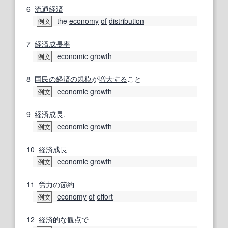
6
流通
経済
the
economy
of
distribution
例文
7
経済成長率
economic growth
例文
8
国民の
経済の規模
が
増大する
こと
economic growth
例文
9
経済成長
.
economic growth
例文
10
経済成長
economic growth
例文
11
労力
の
節約
economy
of
effort
例文
12
経済的な
観点で