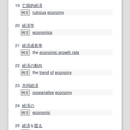
19
亡国
的
経済
ruinous
economy
例文
20
経済学
economics
例文
21
経済成長率
the
economic growth rate
例文
22
経済の
動向
the
trend
of
economy
例文
23
共同
経済
cooperative
economy
例文
24
経済の
economic
例文
25
経済
を
図る