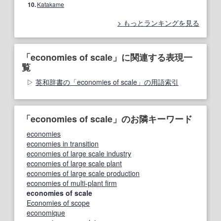
10.
Katakame
もっとランキングを見る
「economies of scale」に関連する表現一
覧
英和辞書の「economies of scale」の用語索引
「economies of scale」のお隣キーワード
economies
economies in transition
economies of large scale industry
economies of large scale plant
economies of large scale production
economies of multi-plant firm
economies of scale
Economies of scope
economique