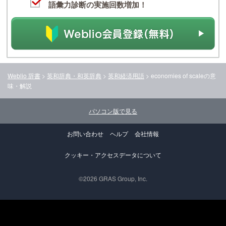
語彙力診断の実施回数増加！
Weblio 辞書
>
英和辞典・和英辞典
>
英和経済用語
>
economies of scale
の意
味・解説
パソコン版で見る
お問い合わせ
ヘルプ
会社情報
クッキー・アクセスデータについて
©2026 GRAS Group, Inc.