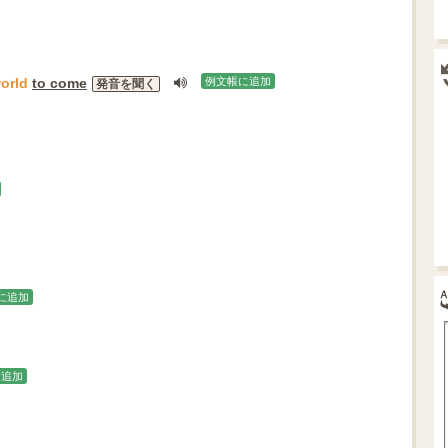
orld
to come
例文帳に追加
発音を聞く
に追加
に追加