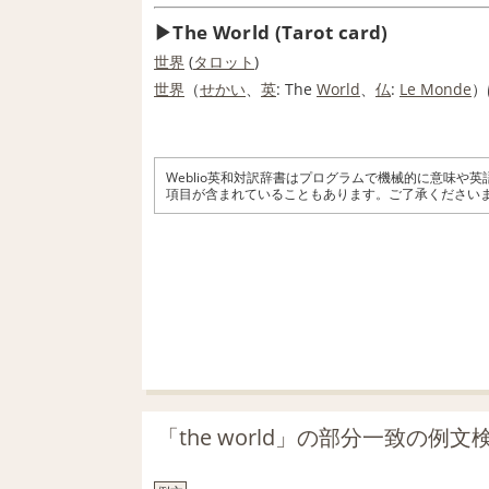
The World (Tarot card)
世界
(
タロット
)
世界
（
せかい
、
英
: The
World
、
仏
:
Le Monde
）
Weblio英和対訳辞書はプログラムで機械的に意味や
項目が含まれていることもあります。ご了承ください
「the world」の部分一致の例文