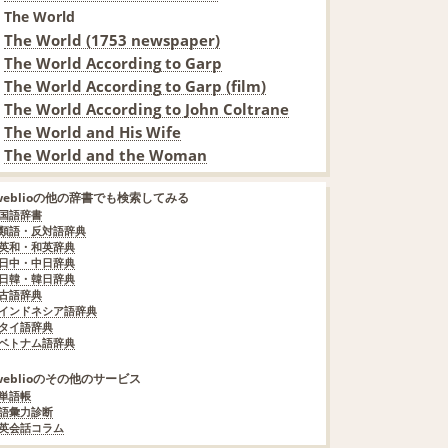
The World
The World (1753 newspaper)
The World According to Garp
The World According to Garp (film)
The World According to John Coltrane
The World and His Wife
The World and the Woman
weblioの他の辞書でも検索してみる
国語辞書
類語・反対語辞典
英和・和英辞典
日中・中日辞典
日韓・韓日辞典
古語辞典
インドネシア語辞典
タイ語辞典
ベトナム語辞典
weblioのその他のサービス
単語帳
語彙力診断
英会話コラム