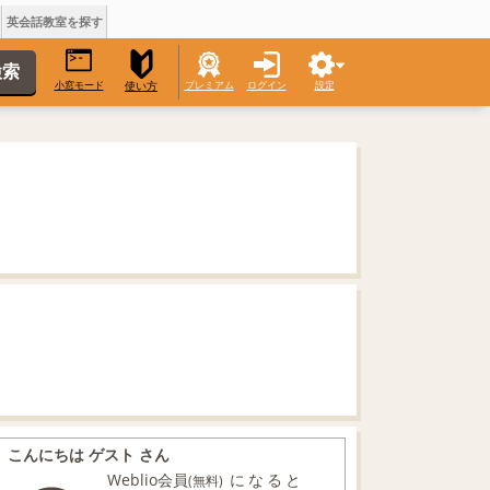
英会話教室を探す
小窓モード
プレミアム
ログイン
設定
使い方
こんにちは ゲスト さん
Weblio会員
になると
(無料)