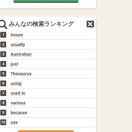
みんなの検索ランキング
house
1
usually
2
Australian
3
just
4
Thesaurus
5
using
6
used in
7
various
8
because
9
use
10