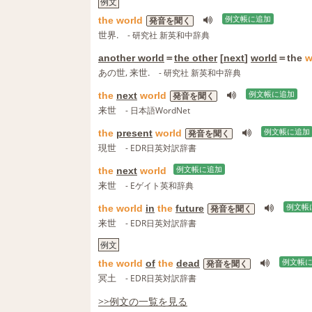
例文
the
world
例文帳に追加
発音を聞く
世界.
- 研究社 新英和中辞典
another world
＝
the other
[
next
]
world
＝the
w
あの世, 来世.
- 研究社 新英和中辞典
the
next
world
例文帳に追加
発音を聞く
来世
- 日本語WordNet
the
present
world
例文帳に追加
発音を聞く
現世
- EDR日英対訳辞書
the
next
world
例文帳に追加
来世
- Eゲイト英和辞典
the
world
in
the
future
例文帳
発音を聞く
来世
- EDR日英対訳辞書
例文
the
world
of
the
dead
例文帳
発音を聞く
冥土
- EDR日英対訳辞書
>>例文の一覧を見る