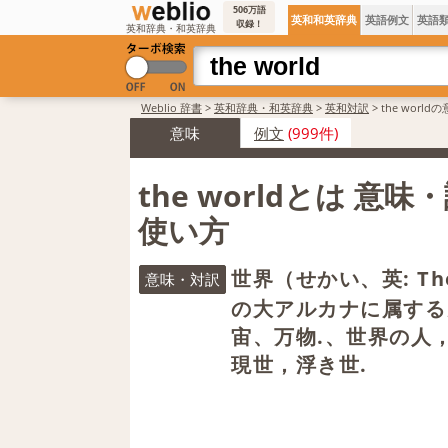
506万語
英和和英辞典
英語例文
英語
収録！
英和辞典・和英辞典
Weblio 辞書
>
英和辞典・和英辞典
>
英和対訳
>
the worl
意味
例文
(999件)
the worldとは 意
使い方
世界（せかい、英: The
意味・対訳
の大アルカナに属する
宙、万物.、世界の人
現世，浮き世.