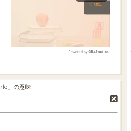
Powered by 
GliaStudios
M
u
t
orld」の意味
e