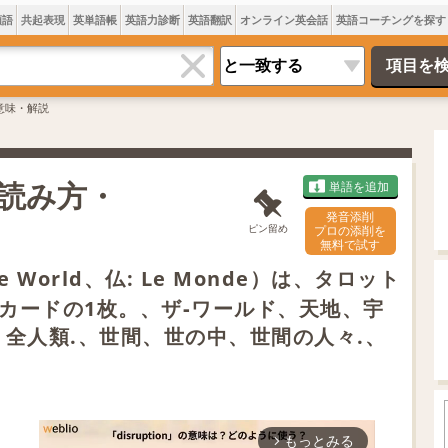
類語
共起表現
英単語帳
英語力診断
英語翻訳
オンライン英会話
英語コーチングを探す
dの意味・解説
味・読み方・
単語を追加
発音添削
ピン留め
プロの添削を
無料で試す
 World、仏: Le Monde）は、タロット
カードの1枚。、ザ‐ワールド、天地、宇
，全人類.、世間、世の中、世間の人々.、
もっとみる
arrow_forward_ios