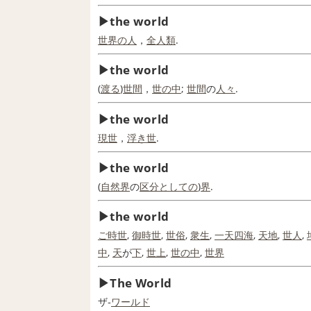
the world
世界の
人
，
全人類
.
the world
(
渡る
)
世間
，
世の中
;
世間
の
人々
.
the world
現世
，
浮き世
.
the world
(
自然界
の
区分
としての
)
界
.
the world
ご時世
,
御
時世
,
世俗
,
衆生
,
一天
四海
,
天地
,
世人
,
中
,
天
が
下
,
世上
,
世の中
,
世界
The World
ザ‐
ワールド