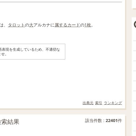
は、
タロット
の
大
アルカナに
属する
カード
の
1枚
。
英語表現を生成しているため、不適切な
ませ。
出典元
索引
ランキング
検索結果
該当件数 :
22401
件