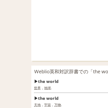
Weblio英和対訳辞書での「the w
the world
世界
，
地球
.
the world
天地
，
宇宙
，
万物
.