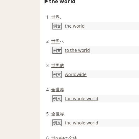
the world
1
世界
.
the
world
例文
2
世界
へ
to the world
例文
3
世界的
worldwide
例文
4
全世界
the whole world
例文
5
全世界
.
the whole world
例文
6
世の中
の
全体