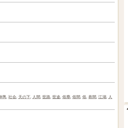
坤輿
,
社会
,
天の
下
,
人間
,
世路
,
世途
,
俗塵
,
俗間
,
俗
,
巷間
,
江湖
,
人