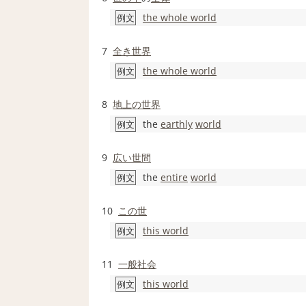
the whole world
例文
7
全き
世界
the whole world
例文
8
地上の
世界
the
earthly
world
例文
9
広い
世間
the
entire
world
例文
10
この世
this world
例文
11
一般社会
this world
例文