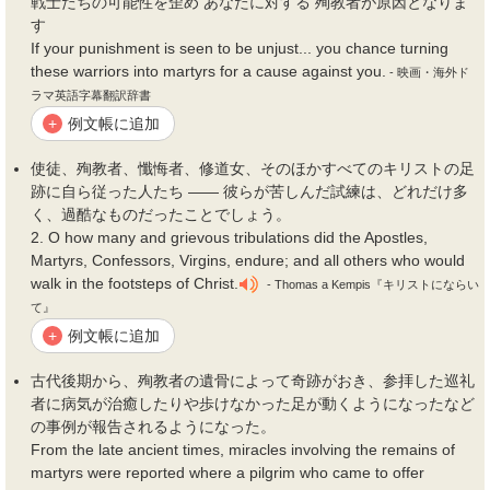
戦士たちの可能性を歪め あなたに対する
殉教者
が原因となりま
す
If your punishment is seen to be unjust... you chance turning
these warriors into martyrs for a cause against you.
- 映画・海外ド
ラマ英語字幕翻訳辞書
例文帳に追加
+
使徒、
殉教者
、懺悔者、修道女、そのほかすべてのキリストの足
跡に自ら従った人たち —— 彼らが苦しんだ試練は、どれだけ多
く、過酷なものだったことでしょう。
2. O how many and grievous tribulations did the Apostles,
Martyrs, Confessors, Virgins, endure; and all others who would
walk in the footsteps of Christ.
- Thomas a Kempis『キリストにならい
て』
例文帳に追加
+
古代後期から、
殉教者
の遺骨によって奇跡がおき、参拝した巡礼
者に病気が治癒したりや歩けなかった足が動くようになったなど
の事例が報告されるようになった。
From the late ancient times, miracles involving the remains of
martyrs were reported where a pilgrim who came to offer