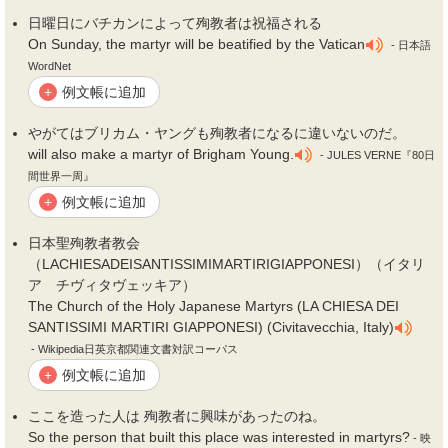
日曜日にバチカンによって
殉教者
は祝福される
On Sunday, the martyr will be beatified by the Vatican
- 日本語
WordNet
例文帳に追加
+
やがてはブリカム・ヤングも
殉教者
になるに違いないのだ。
will also make a martyr of Brigham Young.
- JULES VERNE『80日
間世界一周』
例文帳に追加
+
日本聖
殉教者
教会
（LACHIESADEISANTISSIMIMARTIRIGIAPPONESI）（イタリ
ア チヴィタヴェッキア）
The Church of the Holy Japanese Martyrs (LA CHIESA DEI
SANTISSIMI MARTIRI GIAPPONESI) (Civitavecchia, Italy)
- Wikipedia日英京都関連文書対訳コーパス
例文帳に追加
+
ここを造った人は
殉教者
に興味があったのね。
So the person that built this place was interested in martyrs?
- 映