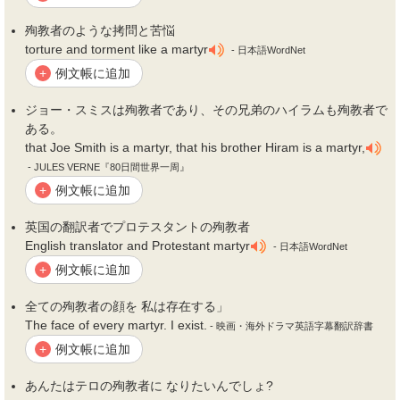
殉教者
のような拷問と苦悩
torture and torment like a martyr
- 日本語WordNet
例文帳に追加
+
ジョー・スミスは
殉教者
であり、その兄弟のハイラムも
殉教者
で
ある。
that Joe Smith is a martyr, that his brother Hiram is a martyr,
- JULES VERNE『80日間世界一周』
例文帳に追加
+
英国の翻訳者でプロテスタントの
殉教者
English translator and Protestant martyr
- 日本語WordNet
例文帳に追加
+
全ての
殉教者
の顔を 私は存在する」
The face of every martyr. I exist.
- 映画・海外ドラマ英語字幕翻訳辞書
例文帳に追加
+
あんたはテロの
殉教者
に なりたいんでしょ?