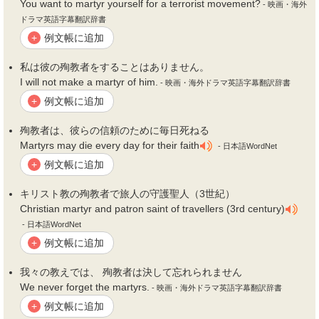
You want to martyr yourself for a terrorist movement?
- 映画・海外
ドラマ英語字幕翻訳辞書
例文帳に追加
+
私は彼の
殉教者
をすることはありません。
I will not make a martyr of him.
- 映画・海外ドラマ英語字幕翻訳辞書
例文帳に追加
+
殉教者
は、彼らの信頼のために毎日死ねる
Martyrs may die every day for their faith
- 日本語WordNet
例文帳に追加
+
キリスト教の
殉教者
で旅人の守護聖人（3世紀）
Christian martyr and patron saint of travellers (3rd century)
- 日本語WordNet
例文帳に追加
+
我々の教えでは、
殉教者
は決して忘れられません
We never forget the martyrs.
- 映画・海外ドラマ英語字幕翻訳辞書
例文帳に追加
+