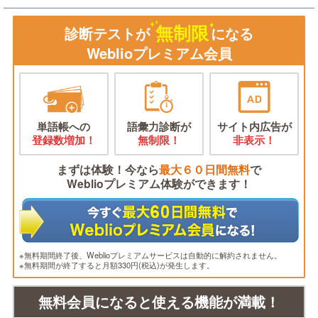
無制限
診断テストが
になる
Weblioプレミアム会員
単語帳への
語彙力診断が
サイト内広告が
登録数増加！
無制限！
非表示！
まずは体験！今なら
最大６０日間無料
で
Weblioプレミアム体験ができます！
※無料期間終了後、Weblioプレミアムサービスは自動的に解約されません。
※無料期間が終了すると月額330円(税込)が発生します。
無料会員になると使える機能が満載！