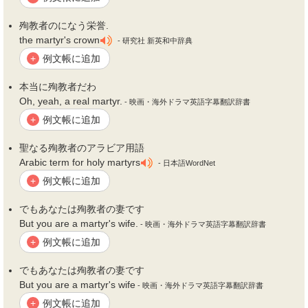
殉教者
のになう栄誉.
the martyr's crown
- 研究社 新英和中辞典
例文帳に追加
+
本当に
殉教者
だわ
Oh, yeah, a real martyr.
- 映画・海外ドラマ英語字幕翻訳辞書
例文帳に追加
+
聖なる
殉教者
のアラビア用語
Arabic term for holy martyrs
- 日本語WordNet
例文帳に追加
+
でもあなたは
殉教者
の妻です
But you are a martyr's wife.
- 映画・海外ドラマ英語字幕翻訳辞書
例文帳に追加
+
でもあなたは
殉教者
の妻です
But you are a martyr's wife
- 映画・海外ドラマ英語字幕翻訳辞書
例文帳に追加
+