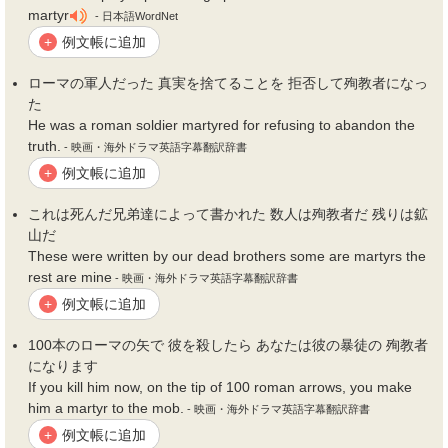
martyr
- 日本語WordNet
例文帳に追加
+
ローマの軍人だった 真実を捨てることを 拒否して
殉教者
になっ
た
He was a roman soldier martyred for refusing to abandon the
truth.
- 映画・海外ドラマ英語字幕翻訳辞書
例文帳に追加
+
これは死んだ兄弟達によって書かれた 数人は
殉教者
だ 残りは鉱
山だ
These were written by our dead brothers some are martyrs the
rest are mine
- 映画・海外ドラマ英語字幕翻訳辞書
例文帳に追加
+
100本のローマの矢で 彼を殺したら あなたは彼の暴徒の
殉教者
になります
If you kill him now, on the tip of 100 roman arrows, you make
him a martyr to the mob.
- 映画・海外ドラマ英語字幕翻訳辞書
例文帳に追加
+