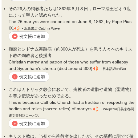
その26人の
殉教者
たちは1862年６月８日，ローマ法王ピオ９世
によって聖人と認められた。
The 26 martyrs were canonized on June 8, 1862, by Pope Pius
IX.
- 浜島書店 Catch a Wave
例文帳に追加
+
癲癇とシドナム舞踏病（約300人が死去）を患う人々へのキリス
ト教の
殉教者
と後援者
Christian martyr and patron of those who suffer from epilepsy
and Sydenham's chorea (died around 300)
- 日本語WordNet
例文帳に追加
+
これはカトリック教会において、
殉教者
の遺骸や遺物（聖遺物）
を尊ぶ伝統があったためである。
This is because Catholic Church had a tradition of respecting the
bodies and relics (sacred relics) of martyrs.
- Wikipedia日英京都関
連文書対訳コーパス
例文帳に追加
+
キリスト教は、当初から
殉教者
を出したが、その墓所に詣でて敬