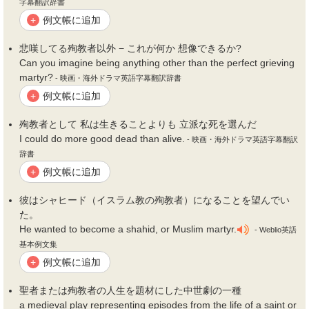
字幕翻訳辞書
例文帳に追加
+
悲嘆してる
殉教者
以外 − これが何か 想像できるか?
Can you imagine being anything other than the perfect grieving
martyr?
- 映画・海外ドラマ英語字幕翻訳辞書
例文帳に追加
+
殉教者
として 私は生きることよりも 立派な死を選んだ
I could do more good dead than alive.
- 映画・海外ドラマ英語字幕翻訳
辞書
例文帳に追加
+
彼はシャヒード（イスラム教の
殉教者
）になることを望んでい
た。
He wanted to become a shahid, or Muslim martyr.
- Weblio英語
基本例文集
例文帳に追加
+
聖者または
殉教者
の人生を題材にした中世劇の一種
a medieval play representing episodes from the life of a saint or