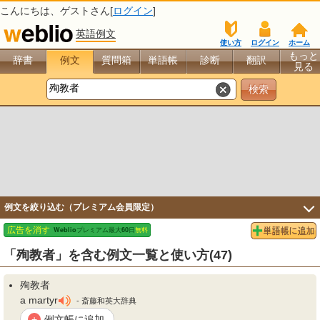
こんにちは、
ゲスト
さん[
ログイン
]
英語例文
使い方
ログイン
ホーム
もっと
辞書
例文
質問箱
単語帳
診断
翻訳
見る
例文を絞り込む（プレミアム会員限定）
「殉教者」を含む例文一覧と使い方(47)
殉教者
a martyr
- 斎藤和英大辞典
例文帳に追加
+