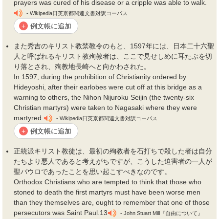
prayers was cured of his disease or a cripple was able to walk.
- Wikipedia日英京都関連文書対訳コーパス
例文帳に追加
+
また秀吉のキリスト教禁教令のもと、1597年には、日本二十六聖
人と呼ばれるキリスト教
殉教者
は、ここで見せしめに耳たぶを切
り落とされ、殉教地長崎へと向かわされた。
In 1597, during the prohibition of Christianity ordered by
Hideyoshi, after their earlobes were cut off at this bridge as a
warning to others, the Nihon Nijuroku Seijin (the twenty-six
Christian martyrs) were taken to Nagasaki where they were
martyred.
- Wikipedia日英京都関連文書対訳コーパス
例文帳に追加
+
正統派キリスト教徒は、最初の
殉教者
を石打ちで殺した者は自分
たちより悪人であると考えがちですが、こうした迫害者の一人が
聖パウロであったことを思い起こすべきなのです。
Orthodox Christians who are tempted to think that those who
stoned to death the first martyrs must have been worse men
than they themselves are, ought to remember that one of those
persecutors was Saint Paul.13
- John Stuart Mill『自由について』