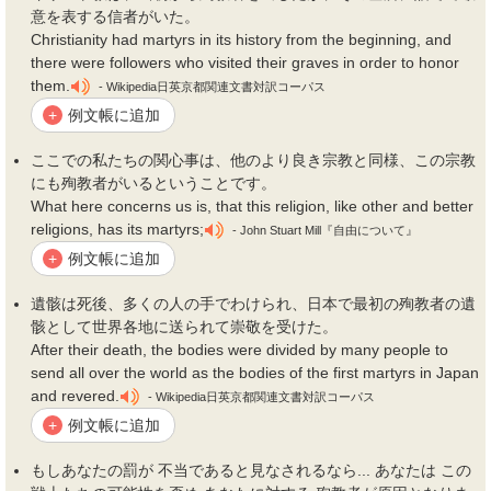
意を表する信者がいた。
Christianity had martyrs in its history from the beginning, and
there were followers who visited their graves in order to honor
them.
- Wikipedia日英京都関連文書対訳コーパス
例文帳に追加
+
ここでの私たちの関心事は、他のより良き宗教と同様、この宗教
にも
殉教者
がいるということです。
What here concerns us is, that this religion, like other and better
religions, has its martyrs;
- John Stuart Mill『自由について』
例文帳に追加
+
遺骸は死後、多くの人の手でわけられ、日本で最初の
殉教者
の遺
骸として世界各地に送られて崇敬を受けた。
After their death, the bodies were divided by many people to
send all over the world as the bodies of the first martyrs in Japan
and revered.
- Wikipedia日英京都関連文書対訳コーパス
例文帳に追加
+
もしあなたの罰が 不当であると見なされるなら... あなたは この