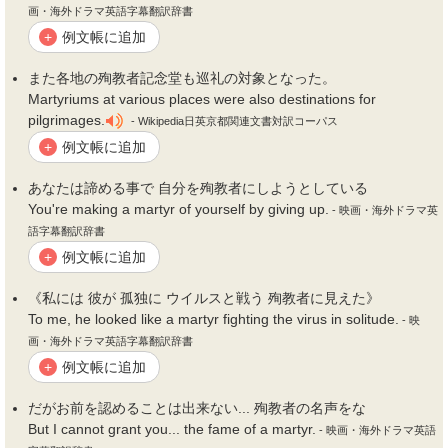
画・海外ドラマ英語字幕翻訳辞書
例文帳に追加
+
また各地の
殉教者
記念堂も巡礼の対象となった。
Martyriums at various places were also destinations for
pilgrimages.
- Wikipedia日英京都関連文書対訳コーパス
例文帳に追加
+
あなたは諦める事で 自分を
殉教者
にしようとしている
You're making a martyr of yourself by giving up.
- 映画・海外ドラマ英
語字幕翻訳辞書
例文帳に追加
+
《私には 彼が 孤独に ウイルスと戦う
殉教者
に見えた》
To me, he looked like a martyr fighting the virus in solitude.
- 映
画・海外ドラマ英語字幕翻訳辞書
例文帳に追加
+
だがお前を認めることは出来ない...
殉教者
の名声をな
But I cannot grant you... the fame of a martyr.
- 映画・海外ドラマ英語