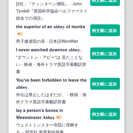
例文帳に追加
[25]：『ティンターン僧院』
- John
Tyndall『英国科学協会ベルファースト
総会での演説』
the superior of an
of monks
abbey
例文帳に追加
男子修道院の長
- 日本語WordNet
I never watched downton
.
abbey
例文帳に追加
"ダウントン・アビー"は 見たことな
い
- 映画・海外ドラマ英語字幕翻訳辞
書
You've been forbidden to leave the
例文帳に追加
.
abbey
外出は禁止したはずだが。
- 映画・海
外ドラマ英語字幕翻訳辞書
lay a person's bones in
例文帳に追加
Westminster
Abbey
ウェストミンスター寺院に埋葬す
る.
- 研究社 新英和中辞典