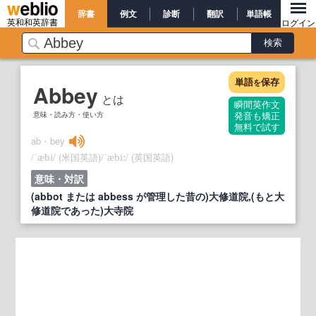
辞書
例文
診断
翻訳
単語帳
英和和英辞書
ログイン
単語
保存
を
Abbey
とは
瞬間英作文
意味・読み方・使い方
発音も矯正
無料で試す
ab・bey
/
/
(米国英語)
/
/
(英国英語)
ˈæbi
ˈæbi:
意味・対訳
(abbot または abbess が管理した昔の)大修道院,(もと大
修道院であった)大寺院