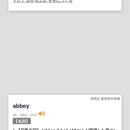
トレで“話せる土台”を先につくる
研究社 新英和中辞典
abbey
ab・bey
/
ˈæbi
/
【名詞】