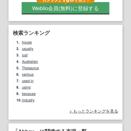
Weblio会員
(無料)
に登録する
検索ランキング
1.
house
2.
usually
3.
just
4.
Australian
5.
Thesaurus
6.
various
7.
used in
8.
using
9.
because
10.
industry
もっとランキングを見る