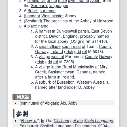
A
diminutive
of the
male
given name
Albert
, from
the
Germanic
languages
.
A
British
surname
.
(
London
)
Westminster
Abbey.
(
Scotland
)
The
precincts
of the
Abbey
of
Holyrood.
A place
name
:
A
hamlet
in
Dunkeswell
parish
,
East
Devon
district
,
Devon
,
England
,
probably
named
for
the
local
abbey
(
OS
grid
ref
ST1410
)
.
A
small village
south-east
of
Tuam
,
County
Galway
,
Ireland
(
Irish
grid
ref
M 5043
)
.
A
village
west of
Portumna
,
County
Galway
(
Irish
grid
ref
M 7305
)
.
A
village
in the
Rural
Municipality
of
Miry
Creek
,
Saskatchewan
,
Canada
,
named
after
a
farm
in
Ireland.
A
suburb
of
Busselton
,
Western Australia
,
named after
landholder
D.
Abbey.
同意語
(
diminutive
of
Abigail
)
:
Abi
,
Abby
参照
“
Abbey,
n.
”,
in
The
Dictionary
of the
Scots Language
,
Edinburgh
:
Scottish
Language
Dictionaries
, 2004–