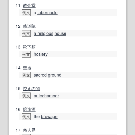
11
教会堂
a
tabernacle
例文
12
修道院
a religious
house
例文
13
靴下
類
hosiery
例文
14
聖地
sacred ground
例文
15
控えの間
antechamber
例文
16
醸造酒
the
brewage
例文
17
俗人
界