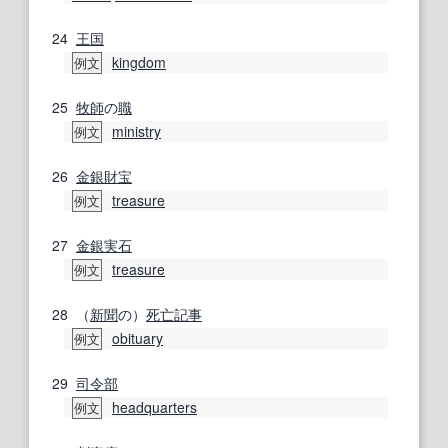
24
王国
kingdom
例文
25
牧師
の
職
ministry
例文
26
金銀
財宝
treasure
例文
27
金銀
実
石
treasure
例文
28
（
新聞
の）
死亡記事
obituary
例文
29
司令部
headquarters
例文