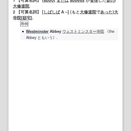
1
【可算名詞】
(
abbot
または
abbess
が
管理
した
昔の
)
大修道院
.
2
【可算名詞】
[
しばしば
A
] (もと
大修道院
で
あった
)
大
寺
院
[
邸宅
].
用例
ウェストミンスター寺院
《the
Westminster
Abbey
Abbey
ともいう》.