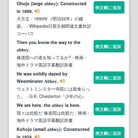
Ohojo (large
): Constructed
abbey
例文帳に追加
in 1899.
大方丈－1899年（明治32年）の建
築。
- Wikipedia日英京都関連文書対訳
コーパス
Then you know the way to the
例文帳に追加
.
abbey
修道院への道を知ってるか?
- 映画・
海外ドラマ英語字幕翻訳辞書
He was solidly dazed by
例文帳に追加
Westminster
,
Abbey
ウェストミンスター寺院には面食らっ
た。
- G.K. Chesterton『少年の心』
We are here. the
is here.
abbey
例文帳に追加
我々は此処だ 修道院は此処だ
- 映画・
海外ドラマ英語字幕翻訳辞書
Kohojo (small
): Constructed
abbey
例文帳に追加
in 1924.