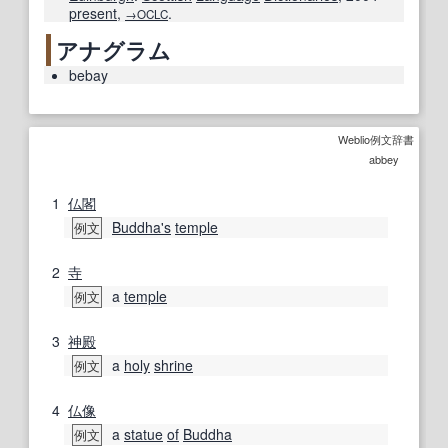
present
,
.
→OCLC
アナグラム
bebay
Weblio例文辞書
abbey
1
仏閣
Buddha
's
temple
例文
2
寺
a
temple
例文
3
神殿
a
holy
shrine
例文
4
仏像
a
statue
of
Buddha
例文