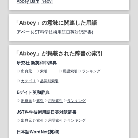
Abbey Barn, Yeovil
「Abbey」の意味に関連した用語
アベー
(JST科学技術用語日英対訳辞書)
「Abbey」が掲載された辞書の索引
研究社 新英和中辞典
出典元
索引
用語索引
ランキング
カテゴリ
品詞別索引
Eゲイト英和辞典
出典元
索引
用語索引
ランキング
JST科学技術用語日英対訳辞書
出典元
索引
用語索引
ランキング
日本語WordNet(英和)