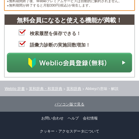
※無料期間終了後、Weblioプレミアムサービスは自動的に解約されません。
※無料期間が終了すると月額330円(税込)が発生します。
無料会員になると使える機能が満載！
検索履歴を保存できる！
語彙力診断の実施回数増加！
Weblio 辞書
>
英和辞典・和英辞典
>
英和辞典
>
Abbey
の意味・解説
パソコン版で見る
お問い合わせ
ヘルプ
会社情報
クッキー・アクセスデータについて