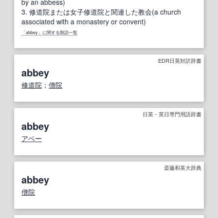
by an abbess)
3.
修道院または女子修道院と関連した教会(a church
associated with a monastery or convent)
「abbey」に関する類語一覧
EDR日英対訳辞書
abbey
修道院
；
僧院
日英・英日専門用語辞書
abbey
アベー
斎藤和英大辞典
abbey
僧院