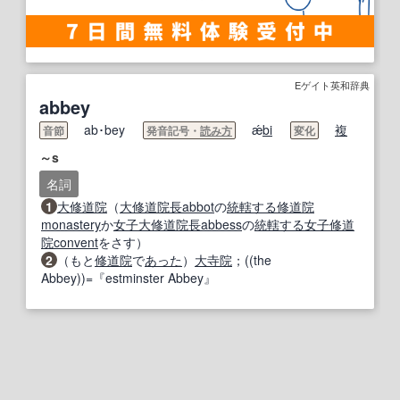
Eゲイト英和辞典
abbey
ab･bey
ǽ
bi
複
音節
発音記号・
読み方
変化
～s
名詞
1
大修道院
（
大修道院長
abbot
の
統轄する
修道院
monastery
か
女子
大修道院長
abbess
の
統轄する
女子修道
院
convent
をさす）
2
（もと
修道院
で
あった
）
大寺
院
；((the
Abbey))=『estminster Abbey』