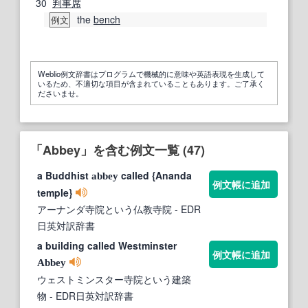
30
判事席
the
bench
例文
Weblio例文辞書はプログラムで機械的に意味や英語表現を生成して
いるため、不適切な項目が含まれていることもあります。ご了承く
ださいませ。
「Abbey」を含む例文一覧 (47)
a Buddhist
called {Ananda
abbey
例文帳に追加
temple}
アーナンダ寺院という仏教寺院
- EDR
日英対訳辞書
a building called Westminster
例文帳に追加
Abbey
ウェストミンスター寺院という建築
物
- EDR日英対訳辞書