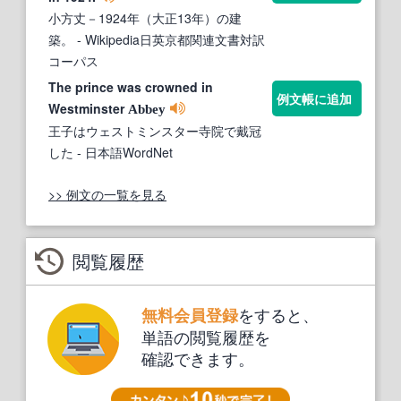
小方丈－1924年（大正13年）の建
築。
- Wikipedia日英京都関連文書対訳
コーパス
The prince was crowned in
例文帳に追加
Westminster
Abbey
王子はウェストミンスター寺院で戴冠
した
- 日本語WordNet
>> 例文の一覧を見る
閲覧履歴
をすると、
無料会員登録
単語の閲覧履歴を
確認できます。