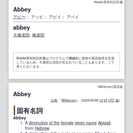
Weblio英和対訳辞書
Abbey
アビー
； アッビ； アビイ； アベイ
abbey
大修道院
,
修道院
Weblio英和対訳辞書はプログラムで機械的に意味や英語表現を生成
しているため、不適切な項目が含まれていることもあります。ご了
承くださいませ。
Wiktionary英語版
Abbey
出典
:『
Wiktionary
』 (2025/05/09
12
:
23
UTC
版
)
固有名詞
Abbey
A
diminutive
of the
female
given name
Abigail
,
from
Hebrew
.