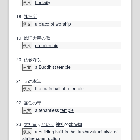
the laity
例文
18
礼拝所
a place
of
worship
例文
19
総理大臣
の
職
premiership
例文
20
仏教
寺院
a
Buddhist temple
例文
21
寺
の
本堂
the
main hall
of a
temple
例文
22
無住
の
寺
a tenantless
temple
例文
23
大社造
り
という
,
神社
の
建造物
a building
built in
the 'taishazukuri'
style
of
例文
shrine
construction