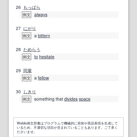
26
もっぱら
always
例文
27
にがり
a
bittern
例文
28
ためらう
to
hesitate
例文
29
同輩
a
fellow
例文
30
しきり
something that
divides
space
例文
Weblio例文辞書はプログラムで機械的に意味や英語表現を生成して
いるため、不適切な項目が含まれていることもあります。ご了承く
ださいませ。