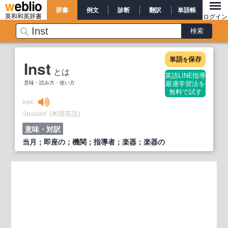
辞書
例文
診断
翻訳
単語帳
英和和英辞書
ログイン
単語
保存
を
Inst
とは
英語LINE指導
意味・読み方・使い方
最適学習法を
無料で試す
inst.
/
/
(米国英語)
ínstənt
意味・対訳
当月；即座の；機関；指導者；楽器；楽器の