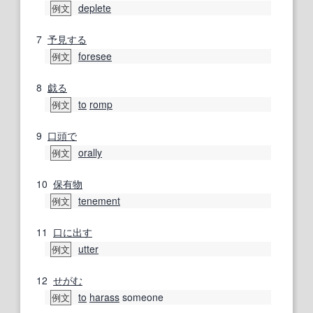
deplete
例文
7
予見する
foresee
例文
8
戯る
to
romp
例文
9
口頭で
orally
例文
10
保有物
tenement
例文
11
口に出す
utter
例文
12
せがむ
to
harass
someone
例文