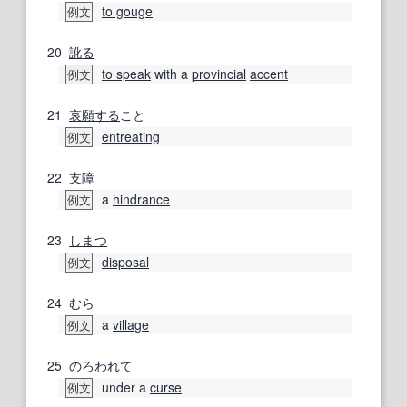
to gouge
例文
20
訛る
to speak
with a
provincial
accent
例文
21
哀願する
こと
entreating
例文
22
支障
a
hindrance
例文
23
しまつ
disposal
例文
24
むら
a
village
例文
25
のろわれて
under a
curse
例文