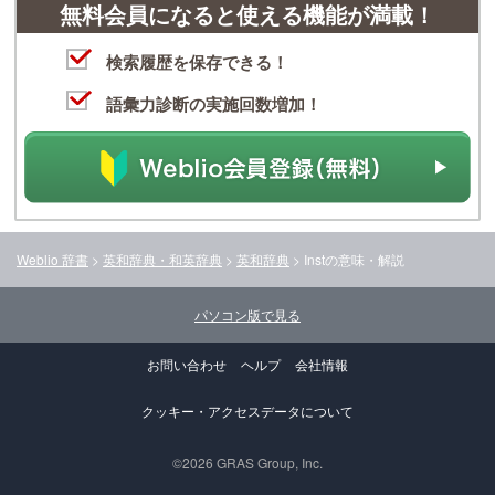
無料会員になると使える機能が満載！
検索履歴を保存できる！
語彙力診断の実施回数増加！
Weblio 辞書
>
英和辞典・和英辞典
>
英和辞典
>
Inst
の意味・解説
パソコン版で見る
お問い合わせ
ヘルプ
会社情報
クッキー・アクセスデータについて
©2026 GRAS Group, Inc.