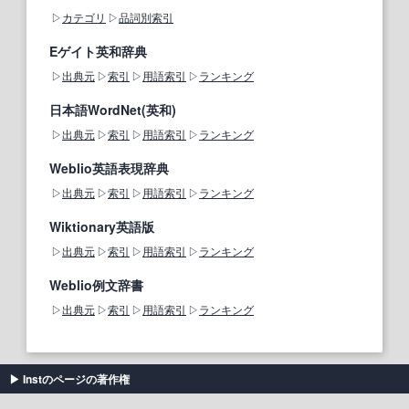
カテゴリ
品詞別索引
Eゲイト英和辞典
出典元
索引
用語索引
ランキング
日本語WordNet(英和)
出典元
索引
用語索引
ランキング
Weblio英語表現辞典
出典元
索引
用語索引
ランキング
Wiktionary英語版
出典元
索引
用語索引
ランキング
Weblio例文辞書
出典元
索引
用語索引
ランキング
Instのページの著作権