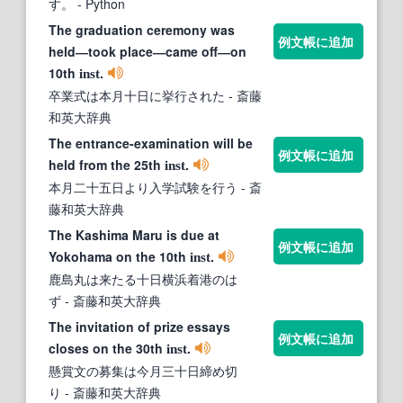
す。
- Python
The graduation ceremony was
例文帳に追加
held―took place―came off―on
10th
.
inst
卒業式は本月十日に挙行された
- 斎藤
和英大辞典
The entrance-examination will be
例文帳に追加
held from the 25th
.
inst
本月二十五日より入学試験を行う
- 斎
藤和英大辞典
The Kashima Maru is due at
例文帳に追加
Yokohama on the 10th
.
inst
鹿島丸は来たる十日横浜着港のは
ず
- 斎藤和英大辞典
The invitation of prize essays
例文帳に追加
closes on the 30th
.
inst
懸賞文の募集は今月三十日締め切
り
- 斎藤和英大辞典