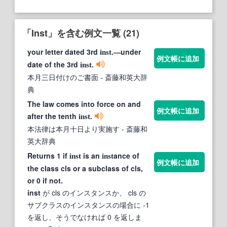
「Inst」を含む例文一覧 (21)
your letter dated 3rd
.―under
inst
例文帳に追加
date of the 3rd
.
inst
本月三日付けのご書面
- 斎藤和英大辞
典
The law comes into force on and
例文帳に追加
after the tenth
.
inst
本法律は本月十日より実施す
- 斎藤和
英大辞典
Returns 1 if
is an
ance of
inst
inst
例文帳に追加
the class cls or a subclass of cls,
or 0 if not.
inst
が cls のインスタンスか、 cls の
サブクラスのインスタンスの場合に -1
を返し、そうでなければ 0 を返しま