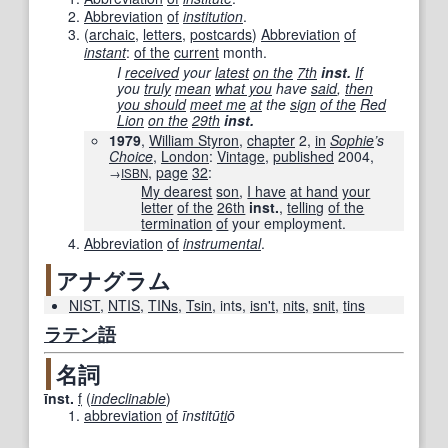
Abbreviation
of
institution
.
(
archaic
,
letters
,
postcards
)
Abbreviation
of
instant
:
of the
current
month.
I
received
your
latest
on the
7th
inst.
If
you
truly
mean
what you
have
said
,
then
you should
meet me
at
the
sign
of the
Red
Lion
on the
29th
inst.
1979
,
William Styron
,
chapter
2,
in
Sophie
’s
Choice
,
London
:
Vintage
,
published
2004
,
,
page
32
:
→
ISBN
My dearest
son
,
I have
at hand
your
letter
of the
26th
inst.
,
telling
of the
termination
of
your employment.
Abbreviation
of
instrumental
.
アナグラム
NIST
,
NTIS
,
TINs
,
Tsin
,
ints
,
isn't
,
nits
,
snit
,
tins
ラテン語
名詞
īnst.
f
(
indeclinable
)
abbreviation
of
īnstitū
ti
ō