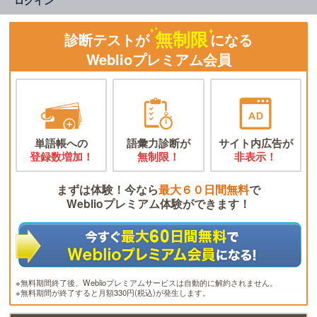
無制限
診断テストが
になる
Weblioプレミアム会員
単語帳への
語彙力診断が
サイト内広告が
登録数増加！
無制限！
非表示！
まずは体験！今なら
最大６０日間無料
で
Weblioプレミアム体験ができます！
※無料期間終了後、Weblioプレミアムサービスは自動的に解約されません。
※無料期間が終了すると月額330円(税込)が発生します。