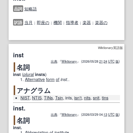
品詞
短
略語
訳語
当月
；
即座の
；
機関
；
指導者
；
楽器
；
楽器の
Wiktionary英語版
inst
出典
:『
Wiktionary
』 (2026/05/28
21
:
24
UTC
版
)
名詞
inst
(
plural
insts
)
Alternative
form
of
inst.
.
アナグラム
NIST
,
NTIS
,
TINs
,
Tsin
,
ints
,
isn't
,
nits
,
snit
,
tins
inst.
出典
:『
Wiktionary
』 (2026/03/29 04:
13
UTC
版
)
名詞
inst.
Abbreviation
of
institute
.