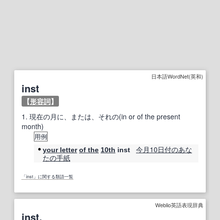
日本語WordNet(英和)
inst
【
形容詞
】
1.
現在の月に、または、それの(in or of the present
month)
用例
今月
10
日付の
あな
your letter
of the
10th
inst
たの
手紙
「inst」に関する類語一覧
Weblio英語表現辞典
inst.