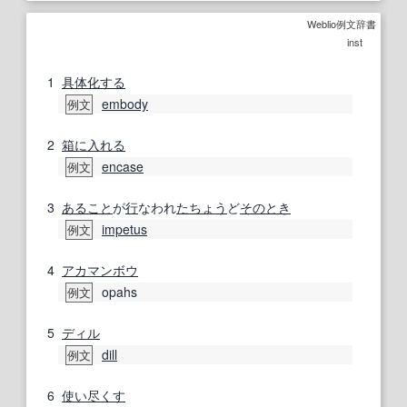
Weblio例文辞書
inst
1
具体化する
embody
例文
2
箱に入れる
encase
例文
3
あること
が
行
なわれ
たちょう
ど
そのとき
impetus
例文
4
アカマンボウ
opahs
例文
5
ディル
dill
例文
6
使い尽くす