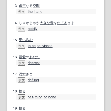
13
虚空
なる
空間
the
inane
例文
14
じゃかじゃか
大きな音
を
たてる
さま
noisily
例文
15
思い込む
to be
convinced
例文
16
最愛
の
あなた
dearest
例文
17
汚す
さま
defiling
例文
18
撓る
of a
thing
,
to
bend
例文
19
抉る