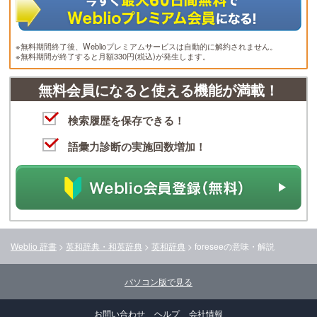
※無料期間終了後、Weblioプレミアムサービスは自動的に解約されません。
※無料期間が終了すると月額330円(税込)が発生します。
無料会員になると使える機能が満載！
検索履歴を保存できる！
語彙力診断の実施回数増加！
Weblio 辞書
>
英和辞典・和英辞典
>
英和辞典
>
foresee
の意味・解説
パソコン版で見る
お問い合わせ
ヘルプ
会社情報