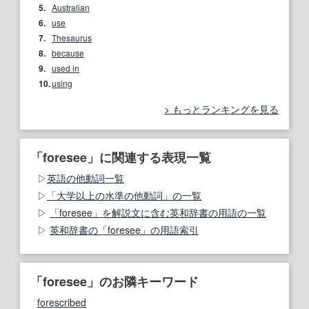
5.
Australian
6.
use
7.
Thesaurus
8.
because
9.
used in
10.
using
もっとランキングを見る
「foresee」に関連する表現一覧
英語の他動詞一覧
「大学以上の水準の他動詞」の一覧
「foresee」を解説文に含む英和辞書の用語の一覧
英和辞書の「foresee」の用語索引
「foresee」のお隣キーワード
forescribed