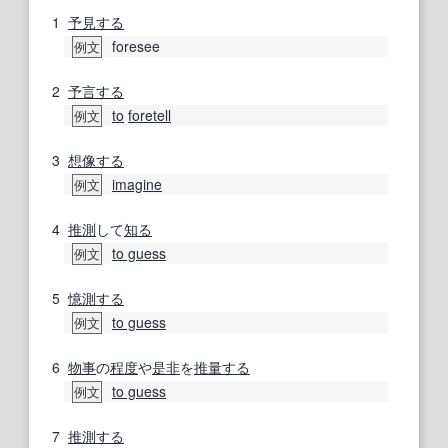
1
予見する
foresee
例文
2
予言する
to
foretell
例文
3
想像する
imagine
例文
4
推測
して
知る
to guess
例文
5
憶測する
to guess
例文
6
物事
の
程度
や
是非
を
推量する
to guess
例文
7
推測する