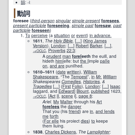
韻
:
-iː
動詞
foresee
(
third-person
singular
simple present
foresees
,
present participle
foreseeing
,
simple past
foresaw
,
past
participle
foreseen
)
To
perceive
(a
situation
or
event
)
in advance.
1611
,
The
Holy Bible
,
[
…
]
(
King James
Version
),
London
:
[
…
]
Robert
Barker
,
[
…
]
,
,
Proverbs
22:3
:
→OCLC
A
prudent
man
foreſ
eeth
the euill, and
hideth
himſ
elfe: but
the ſ
imple
paſſe
on
,
and are
puniſhed.
1610–1611
(
date
written
)
,
William
Shakespeare
, “The
Tempest
”,
in
Mr.
William
Shakespeares
Comedies
,
Histories
, &
Tragedies
[
…
]
(
First
Folio
),
London
:
[
…
]
Isaac
Iaggard, and
Ed
[
ward
]
Blount
,
published
1623
,
,
[
Act
II
,
scene
i
]
,
page 8
:
→OCLC
Ariel.
My
Maſter
through his
Art
foreſees
the
danger
That you (his
friend
) are
in
,
and ſ
ends
me
forth
(
For el
ſe
his proiect
dies
)
to
keepe
them liuing.
1838
,
Charles Dickens
,
The
Lamplighter
: