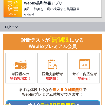
Weblio英和辞書アプリ
英和・和英を一度に検索する英語辞書
Android
ログイン
無制限
診断テストが
になる
Weblioプレミアム会員
単語帳への
語彙力診断が
サイト内広告が
登録数増加！
無制限！
非表示！
まずは体験！今なら
最大６０日間無料
で
Weblioプレミアム体験ができます！