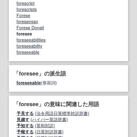
forescript
forescripts
Forese
foresecgan
Forese Donati
foresee
foreseeabilities
foreseeability
foreseeable
「foresee」の派生語
foreseeable
(形容詞)
「foresee」の意味に関連した用語
予見する
(法令用語日英標準対訳辞書)
見越す
(ハイパー英語辞書)
予知する
(英和対訳)
予報する
(日英対訳辞書)