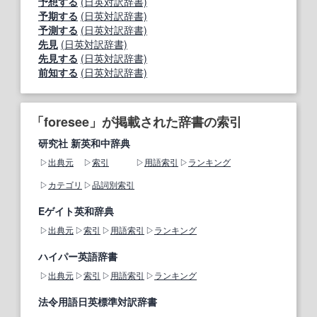
予想する
(日英対訳辞書)
予期する
(日英対訳辞書)
予測する
(日英対訳辞書)
先見
(日英対訳辞書)
先見する
(日英対訳辞書)
前知する
(日英対訳辞書)
「foresee」が掲載された辞書の索引
研究社 新英和中辞典
出典元
索引
用語索引
ランキング
カテゴリ
品詞別索引
Eゲイト英和辞典
出典元
索引
用語索引
ランキング
ハイパー英語辞書
出典元
索引
用語索引
ランキング
法令用語日英標準対訳辞書