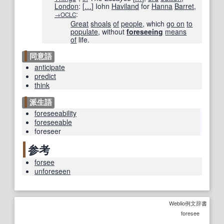
London
:
[
…
]
Iohn
Haviland
for
Hanna
Barret
,
:
→OCLC
Great
shoals
of
people
, which
go on
to
populate
, without
foreseeing
means
of
life.
同意語
anticipate
predict
think
派生語
foreseeability
foreseeable
foreseer
参考
forsee
unforeseen
Weblio例文辞書
foresee