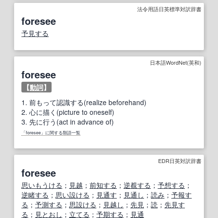
法令用語日英標準対訳辞書
foresee
予見する
日本語WordNet(英和)
foresee
【
動詞
】
1.
前もって認識する(realize beforehand)
2.
心に描く(picture to oneself)
3.
先に行う(act in advance of)
「foresee」に関する類語一覧
EDR日英対訳辞書
foresee
思いもうける
；
見越
；
前知する
；
逆覩する
；
予想する
；
逆睹する
；
思い設ける
；
見通す
；
見通し
；
読み
；
予報す
る
；
予測する
；
思設ける
；
見越し
；
先見
；
読
；
先見す
る
；
見とおし
；
立てる
；
予期する
；
見通