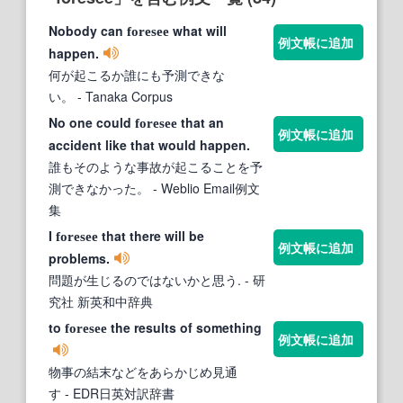
Nobody can
what will
foresee
例文帳に追加
happen.
何が起こるか誰にも予測できな
い。
- Tanaka Corpus
No one could
that an
foresee
例文帳に追加
accident like that would happen.
誰もそのような事故が起こることを予
測できなかった。
- Weblio Email例文
集
I
that there will be
foresee
例文帳に追加
problems.
問題が生じるのではないかと思う.
- 研
究社 新英和中辞典
to
the results of something
foresee
例文帳に追加
物事の結末などをあらかじめ見通
す
- EDR日英対訳辞書