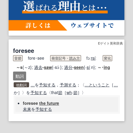
Eゲイト英和辞典
foresee
fore･see
fɔː
rsi
́ː
音節
発音記号・
読み方
変化
～s
{～z};
過去
-
saw
{-sɔ́ː};
過分
-
seen
{-
si
́ːn};
～･
ing
動詞
…
を
予知する
，
予測する
；〈
…
ということ
［
…
他動詞
か］〉を
予知する
〈that
節
［
wh
‐
節
］〉
foresee
the future
未来
を
予知する