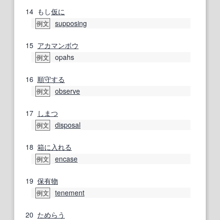
14
もし
仮に
supposing
例文
15
アカマンボウ
opahs
例文
16
順守する
observe
例文
17
しまつ
disposal
例文
18
箱に入れる
encase
例文
19
保有物
tenement
例文
20
ためらう