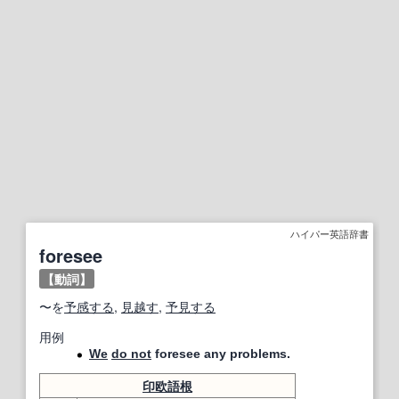
ハイパー英語辞書
foresee
【動詞】
〜を
予感する
,
見越す
,
予見する
用例
We
do not
foresee any problems.
印欧語
根