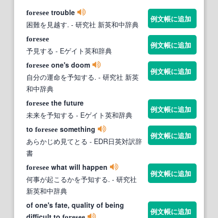
trouble
foresee
例文帳に追加
困難を見越す.
- 研究社 新英和中辞典
foresee
例文帳に追加
予見する
- Eゲイト英和辞典
one's doom
foresee
例文帳に追加
自分の運命を予知する.
- 研究社 新英
和中辞典
the future
foresee
例文帳に追加
未来を予知する
- Eゲイト英和辞典
to
something
foresee
例文帳に追加
あらかじめ見てとる
- EDR日英対訳辞
書
what will happen
foresee
例文帳に追加
何事が起こるかを予知する.
- 研究社
新英和中辞典
of one's fate, quality of being
例文帳に追加
difficult to
foresee