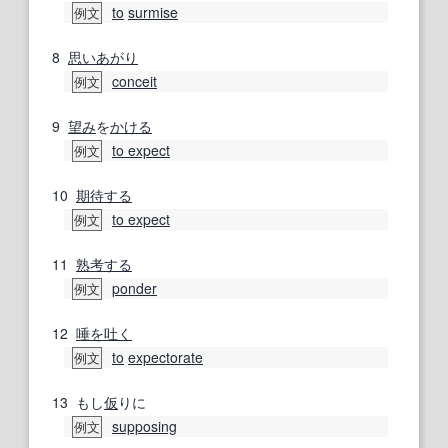
to
surmise
例文
8
思いあがり
conceit
例文
9
望み
を
かける
to expect
例文
10
期待する
to expect
例文
11
熟考する
ponder
例文
12
唾を吐く
to
expectorate
例文
13
もし
仮
りに
supposing
例文