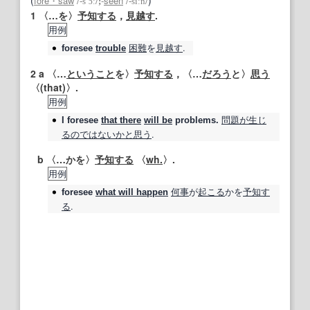
(
)
fore・saw
‐
seen
/
‐sˈɔː
/;
/
‐síːn
/
1
〈…を〉
予知する
，
見越す
.
用例
困難
を
見越す
.
foresee
trouble
2
a 〈…
ということ
を〉
予知する
，〈…
だろう
と〉
思う
〈(that)〉.
用例
問題が生じ
I
foresee
that there
will be
problems.
る
のではないか
と思う
.
b 〈…かを〉
予知する
〈
wh.
〉.
用例
何事
が
起こる
かを
予知す
foresee
what will happen
る
.