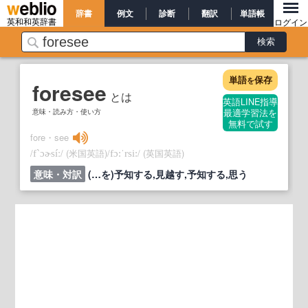
辞書
例文
診断
翻訳
単語帳
英和和英辞書
ログイン
単語
保存
を
foresee
とは
英語LINE指導
意味・読み方・使い方
最適学習法を
無料で試す
fore・see
/
/
(米国英語)
/
/
(英国英語)
f`ɔɚsíː
fɔ:ˈrsi:
意味・対訳
(…を)予知する,見越す,予知する,思う