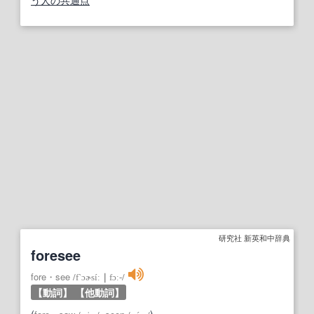
う人の共通点
研究社 新英和中辞典
foresee
fore・see
/
f`ɔɚsíː
｜
fɔː‐
/
【動詞】
【他動詞】