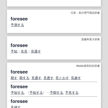
日英・英日専門用語辞書
foresee
予測する
斎藤和英大辞典
foresee
予知
；
先見
；
見通す
Weblio英和対訳辞書
foresee
期す
,
期する
,
見通す
,
見透す
,
見とおす
,
見越す
foresee
予知する
, 〈
予知する
〉・
予期する
,
予見する
foresee
見越す