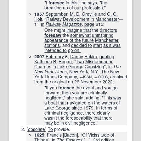
"I
foresee
in this
,"
he says
, "the
breaking up
of
our profession."
1957
September
,
M. D.
Greville
and
G. O.
Holt
, “
Railway
Development
in
Manchester
—
1”,
in
Railway
Magazine
,
page
615
:
One might
imagine that
the
directors
foresaw
the
somewhat
uninspiring
appearance
of the
future
Manchester
stations
, and
decided to
start
as it was
intended to
go on.
2007
February
6,
Danny
Hakim
,
quoting
Kathleen
B.
Hogan
, “
Two
Misdemeanor
Charges
in
Lake George
Capsizing
”,
in
The
New York Times
‎,
New York
,
N.Y.
: The
New
York Times
Company
,
,
,
archived
→ISSN
→OCLC
from
the original
on
26
November
2022
:
"
If
you
foresee
the
event
and you
go
forward
,
then
you are
criminally
negligent
," she
said
,
adding
, "This was
a boat
that
navigated
on the
waters
of
Lake George
since 1979.
In terms of
criminal negligence
,
there
clearly
wasn't
the
foreseeability
that there
may be
in civil
negligence."
(
obsolete
)
To
provide.
1625
,
Francis
[
Bacon
], “
Of
Vicissitude
of
Things
”,
in
The Essayes
[
…
]
,
3rd
edition
,