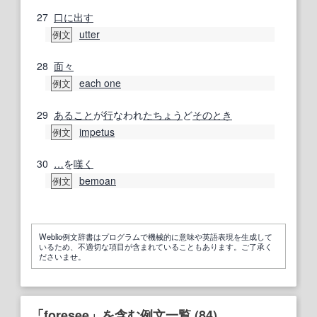
27
口に出す
utter
例文
28
面々
each one
例文
29
あること
が
行
なわれ
たちょう
ど
そのとき
impetus
例文
30
…
を
嘆く
bemoan
例文
Weblio例文辞書はプログラムで機械的に意味や英語表現を生成して
いるため、不適切な項目が含まれていることもあります。ご了承く
ださいませ。
「foresee」を含む例文一覧 (84)