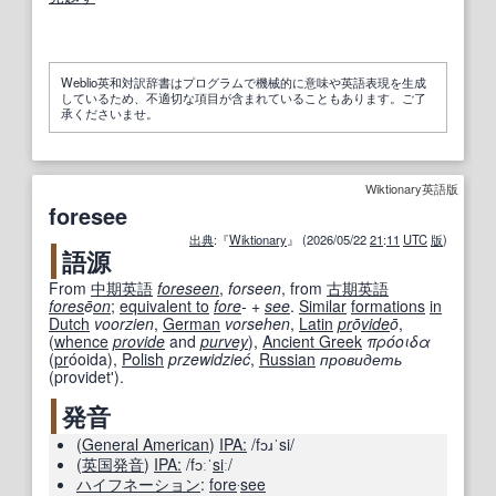
Weblio英和対訳辞書はプログラムで機械的に意味や英語表現を生成
しているため、不適切な項目が含まれていることもあります。ご了
承くださいませ。
Wiktionary英語版
foresee
出典
:『
Wiktionary
』 (2026/05/22
21
:
11
UTC
版
)
語源
From
中期
英語
foreseen
,
forseen
, from
古期
英語
fores
ē
on
;
equivalent to
fore
-
+‎
see
.
Similar
formations
in
Dutch
voorzien
,
German
vorsehen
,
Latin
pr
ō
vide
ō
,
(
whence
provide
and
purvey
),
Ancient Greek
πρόοιδα
(
pr
óoida
)
,
Polish
przewidzieć
,
Russian
провидеть
(
providetʹ
)
.
発音
(
General American
)
IPA:
/fɔɹˈsi/
(
英国
発音
)
IPA:
/fɔːˈ
si
ː/
ハイフネーション
:
fore
‧
see