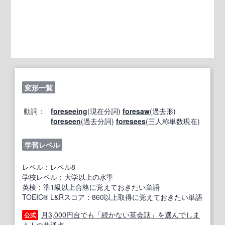
変形一覧
動詞：
foreseeing
(現在分詞)
foresaw
(過去形)
foreseen
(過去分詞)
foresees
(三人称単数現在)
学習レベル
レベル：レベル8
学校レベル：大学以上の水準
英検：準1級以上合格に覚えておきたい単語
TOEIC® L&Rスコア：860以上取得に覚えておきたい単語
月3,000円台でも「続かない英会話」を選んでしま
公式