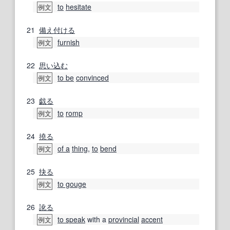
to
hesitate
例文
21
備え付ける
furnish
例文
22
思い込む
to be
convinced
例文
23
戯る
to
romp
例文
24
撓る
of a
thing
,
to
bend
例文
25
抉る
to gouge
例文
26
訛る
to speak
with a
provincial
accent
例文