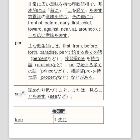
非常に
広い
意味を持つ
印欧語
根
で、
基
本的には
「
前に
」「
…
を
経て
」
を表す
前置詞
の
意味を持つ
。
その他に
in
front of
,
before
,
early
,
first
,
chief
,
toward
,
against
,
near
,
at
, around
のよ
うな
広い
意味
を表す
。
per
主な
派生語
には、
first
, from,
before
,
forth
,
paradise
, per-
で始まる
多くの
語
（
percent
など）、
接頭辞
pre
-を
持つ
語
（
prelude
など）、
pri
-
で始まる
多く
の
語
（
prince
など）、
接頭辞
pro
-を
持
つ
語
（
property
など）など
がある
。
認めた
り
気づく
こと、
または
、
見るこ
w
sek
-
と
を表す
（
see
など）。
接頭辞
fore
-
1.
先に