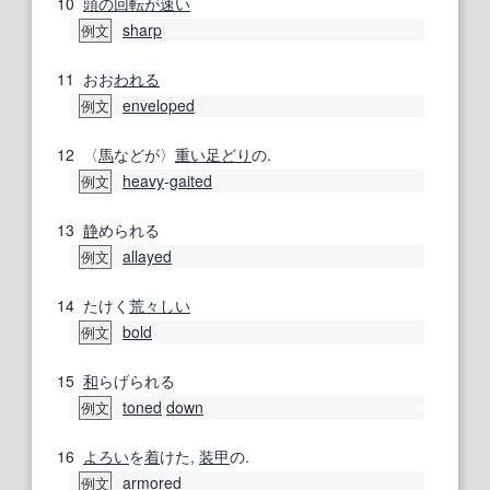
10
頭の回転が速い
sharp
例文
11
おお
われる
enveloped
例文
12
〈
馬
などが〉
重い
足どり
の.
heavy
‐
gaited
例文
13
静
められる
allayed
例文
14
たけく
荒々しい
bold
例文
15
和
らげられる
toned
down
例文
16
よろい
を
着
けた,
装甲
の.
armored
例文