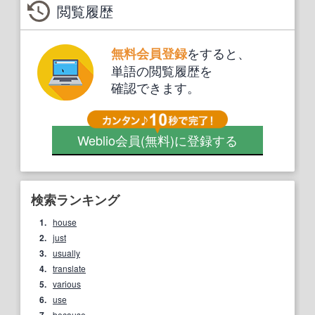
閲覧履歴
をすると、
無料会員登録
単語の閲覧履歴を
確認できます。
Weblio会員
(無料)
に登録する
検索ランキング
1.
house
2.
just
3.
usually
4.
translate
5.
various
6.
use
7.
because