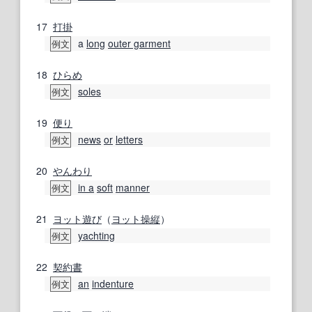
17
打掛
a
long
outer garment
例文
18
ひらめ
soles
例文
19
便り
news
or
letters
例文
20
やんわり
in a
soft
manner
例文
21
ヨット
遊び
（
ヨット
操縦
）
yachting
例文
22
契約書
an
indenture
例文