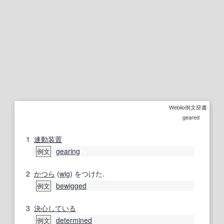
Weblio例文辞書
geared
1
連動装置
gearing
例文
2
かつら
(
wig
) をつけた.
bewigged
例文
3
決心
している
determined
例文