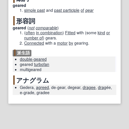
geared
simple past
and
past participle
of
gear
形容詞
geared
(
not
comparable
)
(
often
in combination
)
Fitted
with (some
kind
or
number of
) gears.
Connected
with a
motor
by
gearing.
派生語
double-geared
geared
turbofan
multigeared
アナグラム
Gedera
,
agreed
,
de-gear
,
degear
,
dragee
,
drag
ée
,
e-grade
,
gradee