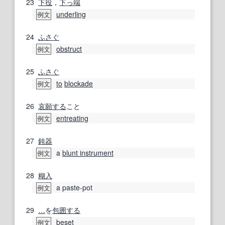
23
下役
，
下っ端
underling
例文
24
ふさぐ
obstruct
例文
25
ふさぐ
to
blockade
例文
26
哀願する
こと
entreating
例文
27
鈍器
a
blunt instrument
例文
28
糊
入
a paste-pot
例文
29
…
を
包囲する
beset
例文