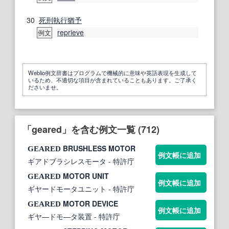
30
死刑執行
猶予
reprieve
例文
Weblio例文辞書はプログラムで機械的に意味や英語表現を生成して
いるため、不適切な項目が含まれていることもあります。ご了承く
ださいませ。
「geared」を含む例文一覧 (712)
BRUSHLESS MOTOR
GEARED
例文帳に追加
ギアドブラシレスモータ
- 特許庁
MOTOR UNIT
GEARED
例文帳に追加
ギヤードモータユニット
- 特許庁
MOTOR DEVICE
GEARED
例文帳に追加
ギヤ—ドモ—タ装置
- 特許庁