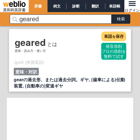
辞書
例文
診断
翻訳
単語帳
英和和英辞書
ログイン
単語
保存
を
geared
とは
発音添削
意味・読み方・使い方
プロの添削を
無料で試す
/
/
(米国英語)
gɪrd
意味・対訳
gearの過去形、または過去分詞。ギヤ, (歯車による)伝動
装置, (自動車の)変速ギヤ