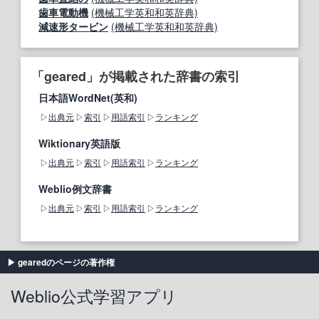
歯車電動機
(機械工学英和和英辞典)
減速形タービン
(機械工学英和和英辞典)
「geared」が掲載された辞書の索引
日本語WordNet(英和)
出典元
索引
用語索引
ランキング
Wiktionary英語版
出典元
索引
用語索引
ランキング
Weblio例文辞書
出典元
索引
用語索引
ランキング
gearedのページの著作権
Weblio公式学習アプリ