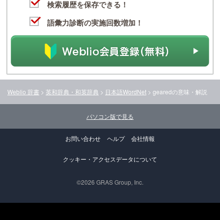
検索履歴を保存できる！
語彙力診断の実施回数増加！
Weblio 辞書
>
英和辞典・和英辞典
>
日本語WordNet
>
geared
の意味・解説
パソコン版で見る
お問い合わせ
ヘルプ
会社情報
クッキー・アクセスデータについて
©2026 GRAS Group, Inc.