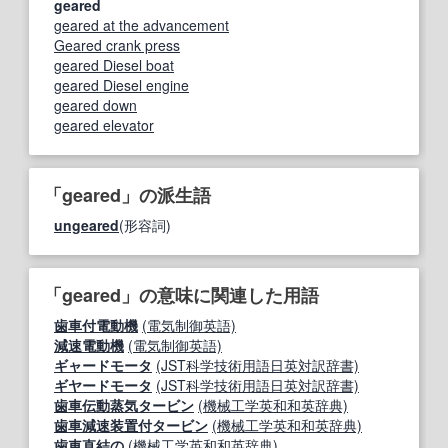
geared
geared at the advancement
Geared crank press
geared Diesel boat
geared Diesel engine
geared down
geared elevator
「geared」の派生語
ungeared
(形容詞)
「geared」の意味に関連した用語
歯車付電動機
(電気制御英語)
減速電動機
(電気制御英語)
ギャードモータ
(JST科学技術用語日英対訳辞書)
ギヤードモータ
(JST科学技術用語日英対訳辞書)
歯車伝動蒸気タービン
(機械工学英和和英辞典)
歯車減速装置付タービン
(機械工学英和和英辞典)
歯車直結の
(機械工学英和和英辞典)