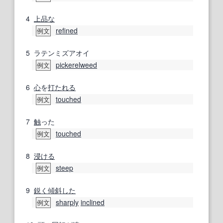
4
上品な
refined
例文
5
ラテンミズアオイ
pickerelweed
例文
6
心
を
打たれる
touched
例文
7
触
った
touched
例文
8
浸ける
steep
例文
9
鋭く
傾斜した
sharply
inclined
例文