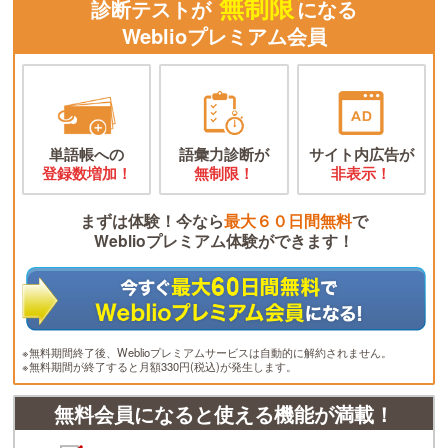
無制限
診断テストが
になる
Weblioプレミアム会員
単語帳への
語彙力診断が
サイト内広告が
登録数増加！
無制限！
非表示！
まずは体験！今なら
最大６０日間無料
で
Weblioプレミアム体験ができます！
※無料期間終了後、Weblioプレミアムサービスは自動的に解約されません。
※無料期間が終了すると月額330円(税込)が発生します。
無料会員になると使える機能が満載！