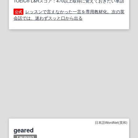
TOEIC® L&Rスコア：470以上取得に覚えておきたい単語
レッスンで言えなかった一言を専用教材化。次の英
公式
会話では、迷わずスッと口から出る
日本語WordNet(英和)
geared