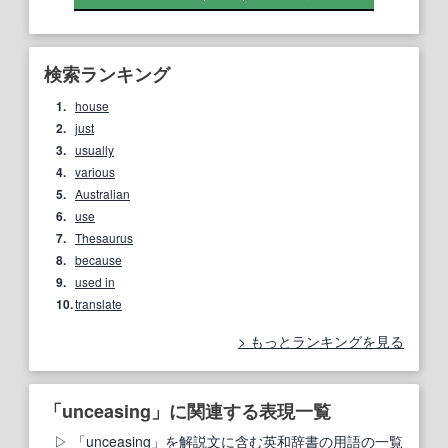
検索ランキング
1.
house
2.
just
3.
usually
4.
various
5.
Australian
6.
use
7.
Thesaurus
8.
because
9.
used in
10.
translate
もっとランキングを見る
「unceasing」に関連する表現一覧
「unceasing」を解説文に含む英和辞書の用語の一覧