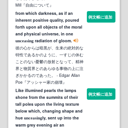
Mill『自由について』
from which darkness, as if an
例文帳に追加
inherent positive quality, poured
forth upon all objects of the moral
and physical universe, in one
radiation of gloom.
unceasing
彼の心からは暗黒が、生来の絶対的な
特性であるかのように、一すじの休む
ことのない憂鬱の放射となって、精神
界と物質界とのあらゆる事物の上に注
ぎかかるのであった。
- Edgar Allan
Poe『アッシャー家の崩壊』
Like illumined pearls the lamps
例文帳に追加
shone from the summits of their
tall poles upon the living texture
below which, changing shape and
hue
ly, sent up into the
unceasing
warm grey evening air an