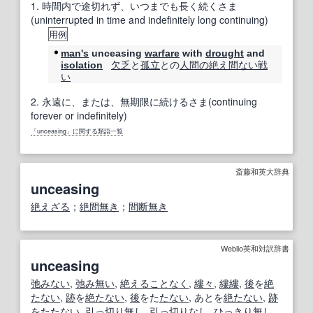
1.
時間内で途切れず、いつまでも長く続くさま
(uninterrupted in time and indefinitely long continuing)
用例
man's
unceasing
warfare
with
drought
and
欠乏
と
孤立
との
人間の
絶え間ない
戦
isolation
い
2.
永遠に、または、無期限に続けるさま(continuing
forever or indefinitely)
「unceasing」に関する類語一覧
斎藤和英大辞典
unceasing
絶えざる
；
絶間無き
；
間断無き
Weblio英和対訳辞書
unceasing
弛みない
,
弛み無い
,
絶える
ことなく
,
縷々
,
縷縷
,
後
を
絶
たない
,
跡
を
絶
たない
,
後
をた
たない
, あとを
絶
たない
,
跡
をた
たない
,
引
っ
切り
無し
,
引
っ
切り
なし,
ひっき
り
無し
,