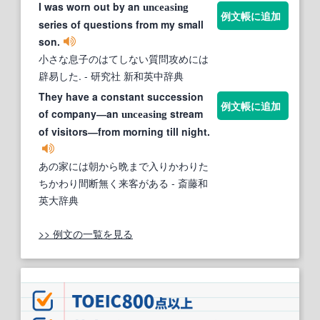
I was worn out by an
unceasing
例文帳に追加
series of questions from my small
son.
小さな息子のはてしない質問攻めには
辟易した.
- 研究社 新和英中辞典
They have a constant succession
例文帳に追加
of company―an
stream
unceasing
of visitors―from morning till night.
あの家には朝から晩まで入りかわりた
ちかわり間断無く来客がある
- 斎藤和
英大辞典
>> 例文の一覧を見る