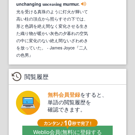
unchanging
murmur.
unceasing
光を受ける真珠のように灯火が輝いて
高い柱の頂点から照らすその下では、
形と色調を絶え間なく変化させる生き
た織り物が暖かい灰色の夕暮れの空気
の中に変化のない絶え間ないざわめき
を放っていた。
- James Joyce『二人
の色男』
閲覧履歴
をすると、
無料会員登録
単語の閲覧履歴を
確認できます。
Weblio会員
(無料)
に登録する