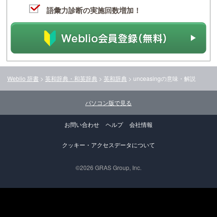
語彙力診断の実施回数増加！
Weblio 辞書
>
英和辞典・和英辞典
>
英和辞典
>
unceasing
の意味・解説
パソコン版で見る
お問い合わせ
ヘルプ
会社情報
クッキー・アクセスデータについて
©2026 GRAS Group, Inc.