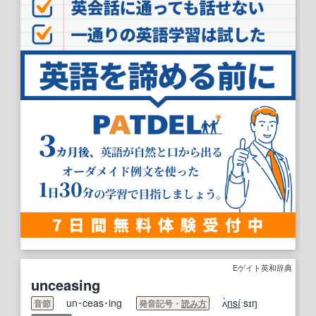
Eゲイト英和辞典
unceasing
un･ceas･ing
ʌ̀
nsi
́ːsɪŋ
音節
発音記号・
読み方