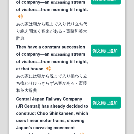
of company―an
stream
unceasing
of visitors―from morning till night.
あの家は朝から晩まで入り代り立ち代
り絶え間無く客来がある
- 斎藤和英大
辞典
They have a constant succession
例文帳に追加
of company―an
stream
unceasing
of visitors―from morning till night,
at that house.
あの家には朝から晩まで入り換わり立
ち換わりひっきらず来客がある
- 斎藤
和英大辞典
Central Japan Railway Company
例文帳に追加
(JR Central) has already decided to
construct Chuo Shinkansen, which
uses linear motor trains, showing
Japan's
movement
unceasing