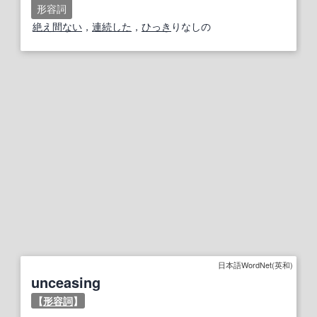
形容詞
絶え間ない
，
連続した
，
ひっき
りなしの
日本語WordNet(英和)
unceasing
【
形容詞
】