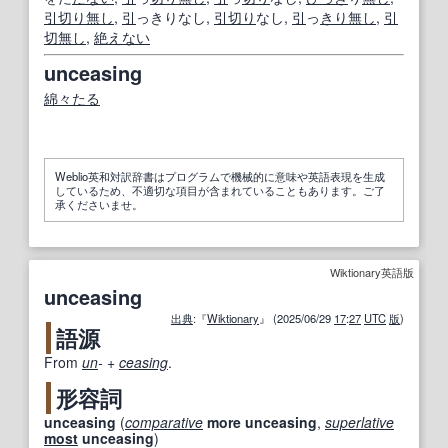
引
切り
無し
,
引
っきりなし,
引
切り
なし,
引
っ
きり無し
,
引
切
無し
,
絶えない
unceasing
綿々たる
Weblio英和対訳辞書はプログラムで機械的に意味や英語表現を生成
しているため、不適切な項目が含まれていることもあります。ご了
承くださいませ。
Wiktionary英語版
unceasing
出典
:『
Wiktionary
』 (2025/06/29
17
:
27
UTC
版
)
語源
From
un
-
+‎
ceasing
.
形容詞
unceasing
(
comparative
more
unceasing
,
superlative
most
unceasing
)