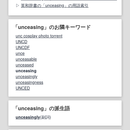
英和辞書の「unceasing」の用語索引
「unceasing」のお隣キーワード
unc cosplay photo torrent
UNCD
UNCDF
unce
unceasable
unceased
unceasing
unceasingly
unceasingness
UNCED
「unceasing」の派生語
unceasingly
(副詞)