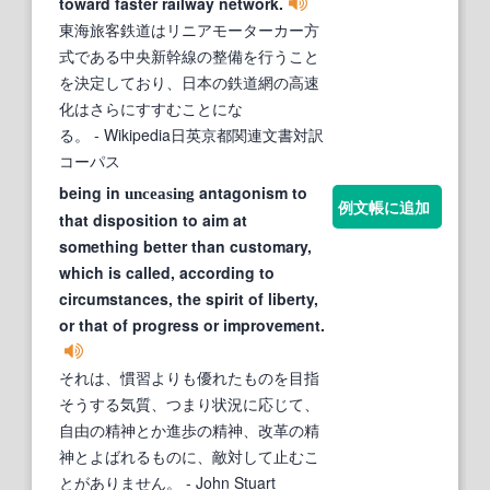
toward faster railway network.
東海旅客鉄道はリニアモーターカー方
式である中央新幹線の整備を行うこと
を決定しており、日本の鉄道網の高速
化はさらにすすむことにな
る。
- Wikipedia日英京都関連文書対訳
コーパス
being in
antagonism to
unceasing
例文帳に追加
that disposition to aim at
something better than customary,
which is called, according to
circumstances, the spirit of liberty,
or that of progress or improvement.
それは、慣習よりも優れたものを目指
そうする気質、つまり状況に応じて、
自由の精神とか進歩の精神、改革の精
神とよばれるものに、敵対して止むこ
とがありません。
- John Stuart