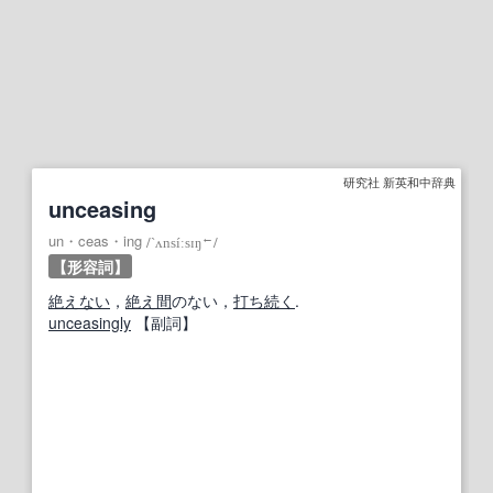
研究社 新英和中辞典
unceasing
←
un・ceas・ing
/
`ʌnsíːsɪŋ
/
【形容詞】
絶えない
，
絶え間
のない，
打ち続く
.
unceasingly
【副詞】