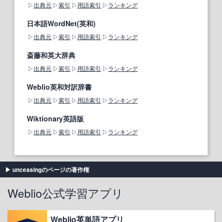
出典元
索引
用語索引
ランキング
日本語WordNet(英和)
出典元
索引
用語索引
ランキング
斎藤和英大辞典
出典元
索引
用語索引
ランキング
Weblio英和対訳辞書
出典元
索引
用語索引
ランキング
Wiktionary英語版
出典元
索引
用語索引
ランキング
unceasingのページの著作権
Weblio公式学習アプリ
Weblio英単語アプリ