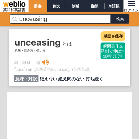
辞書
例文
診断
翻訳
単語帳
英和和英辞書
ログイン
単語
保存
を
unceasing
とは
瞬間英作文
意味・読み方・使い方
添削で伸ばす
無料で試す
un・ceas・ing
/
/
(米国英語)
/
/
(英国英語)
`ʌnsíːsɪŋ
ʌˈnsi:sɪŋ
意味・対訳
絶えない,絶え間のない,打ち続く