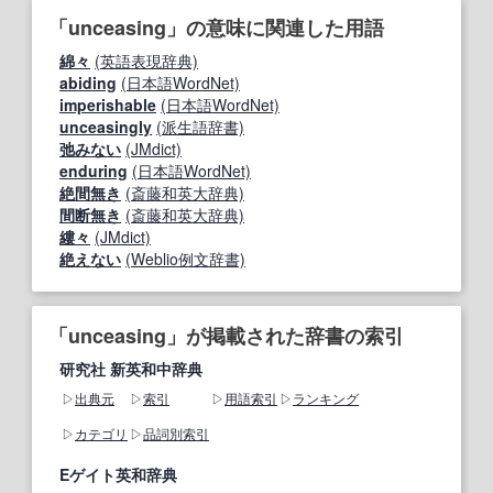
「unceasing」の意味に関連した用語
綿々
(英語表現辞典)
abiding
(日本語WordNet)
imperishable
(日本語WordNet)
unceasingly
(派生語辞書)
弛みない
(JMdict)
enduring
(日本語WordNet)
絶間無き
(斎藤和英大辞典)
間断無き
(斎藤和英大辞典)
縷々
(JMdict)
絶えない
(Weblio例文辞書)
「unceasing」が掲載された辞書の索引
研究社 新英和中辞典
出典元
索引
用語索引
ランキング
カテゴリ
品詞別索引
Eゲイト英和辞典