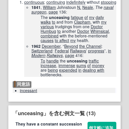
continuous
;
continuing
indefinitely
without
stopping
1841
,
William
Johnstoun
N.
Neale
,
The
naval
surgeon
,
page
136
:
The
unceasing
fatigue
of
my
daily
walks
to
and from
Clapham
, with
my
various
trudgings from one
Doctor
Humbug
to
another
Doctor
Whimsical
,
combined
with the before-mentioned
causes
to affect
my
health.
1962
December
, “
Beyond
the Channel
:
Switzerland
:
Federal
Railways
'
progress
”,
in
Modern
Railways
,
page
416
:
To
handle
the
unceasing
traffic
increase
,
immense
sums
of
money
are
being
expended
in
dealing with
bottlenecks.
同意語
incessant
「unceasing」を含む例文一覧 (13)
They have a constant succession
例文帳に追加