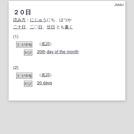
JMdict
２０日
読み方
：
にじゅう
にち、はつか
二十日
、
二
〇
日
、
廿日
とも
書く
(1)
（
名詞
）
文法情報
20th
day of the month
対訳
(2)
（
名詞
）
文法情報
20 days
対訳