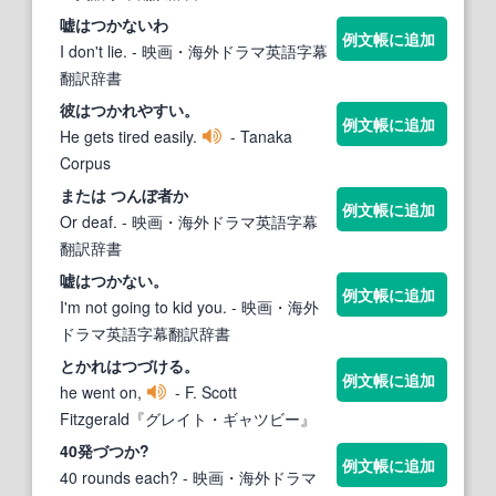
嘘
はつか
ないわ
例文帳に追加
I don't lie.
- 映画・海外ドラマ英語字幕
翻訳辞書
彼
はつか
れやすい。
例文帳に追加
He gets tired easily.
- Tanaka
Corpus
または つんぼ者か
例文帳に追加
Or deaf.
- 映画・海外ドラマ英語字幕
翻訳辞書
嘘
はつか
ない。
例文帳に追加
I'm not going to kid you.
- 映画・海外
ドラマ英語字幕翻訳辞書
とかれ
はつ
づける。
例文帳に追加
he went on,
- F. Scott
Fitzgerald『グレイト・ギャツビー』
40発づつか?
例文帳に追加
40 rounds each?
- 映画・海外ドラマ