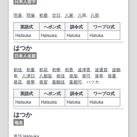
日本人苗字
羽
束
、
羽
塚
、
初
鹿
、
廿日
、
八家
、
八
箇、
八
荷
英語式
ヘボン式
訓令式
ワープロ式
Hatsuka
Hatsuka
Hatuka
Hatuka
はつか
日本人名前
初
佳
、
初夏
、
初花
、
初
華
、
初
香
、
波
津
香
、
波
通
賀
、
波
鶴
嘉、
八
津
日
、
八
都
加
、
発
佳
、
発
加
、
発
可
、
発
嘉、
発
夏
、
発
花
、
発
華
、
発
賀
、
葉
鶴
佳
、
葉
都
可
、ハツカ
英語式
ヘボン式
訓令式
ワープロ式
Hatsuka
Hatsuka
Hatuka
Hatuka
はつか
地名
英語
Hatsuka