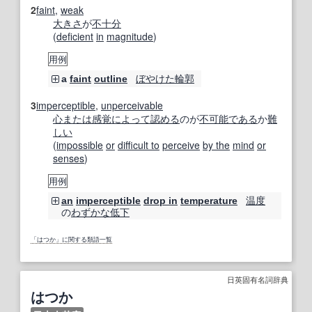
2
faint
,
weak
大きさ
が
不十分
(
deficient
in
magnitude
)
用例
ぼやけた
輪郭
a
faint
outline
3
imperceptible
,
unperceivable
心
または
感覚
によって
認める
のが
不可能である
か
難
しい
(
impossible
or
difficult to
perceive
by the
mind
or
senses
)
用例
温度
an
imperceptible
drop in
temperature
の
わずかな
低下
「はつか」に関する類語一覧
日英固有名詞辞典
はつか