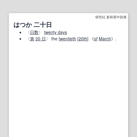
研究社 新和英中辞典
はつか 二十日
〈
日数
〉
twenty days
〈
第
20 日
〉 the
twentieth
[
20th
] 《
of
March
》.