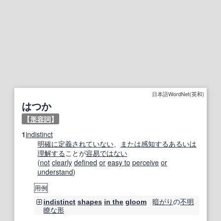
日本語WordNet(英和)
はつか
【
形容詞
】
1
indistinct
明確に
定義されていない
、
または
感知する
あるいは
理解する
ことが
容易
ではない
(
not
clearly
defined
or
easy to
perceive
or
understand
)
用例
暗がり
の
不明
indistinct
shapes
in the
gloom
瞭な
形