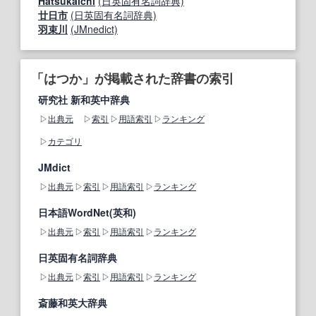
Hatsukaichi
(日英固有名詞辞典)
廿日市
(日英固有名詞辞典)
羽束川
(JMnedict)
「はつか」が掲載された辞書の索引
研究社 新和英中辞典
出典元
索引
用語索引
ランキング
カテゴリ
JMdict
出典元
索引
用語索引
ランキング
日本語WordNet(英和)
出典元
索引
用語索引
ランキング
日英固有名詞辞典
出典元
索引
用語索引
ランキング
斎藤和英大辞典