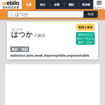
辞書
例文
診断
翻訳
単語帳
英和和英辞書
ログイン
単語
保存
を
はつか
はつか
の英語
瞬間英作文
添削で伸ばす
無料で試す
英訳・英語
indistinct,faint,weak,imperceptible,unperceivable