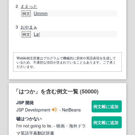
2
ええっと
Ummm
例文
3
おやま
ぁ
La!
例文
Weblio例文辞書はプログラムで機械的に意味や英語表現を生成して
いるため、不適切な項目が含まれていることもあります。ご了承く
ださいませ。
「はつか」を含む例文一覧 (50000)
JSP 開発
例文帳に追加
JSP Development
- NetBeans
嘘
はつか
ない
例文帳に追加
I'm not going to lie.
- 映画・海外ドラ
マ英語字幕翻訳辞書