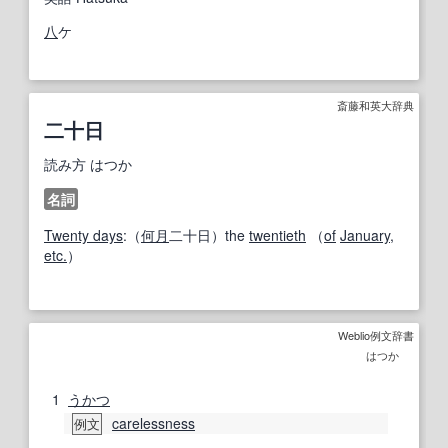
八
ケ
斎藤和英大辞典
二十日
読み方
はつか
名詞
Twenty days
:（
何月
二十日）the
twentieth
（
of
January
,
etc.
）
Weblio例文辞書
はつか
1
うかつ
carelessness
例文