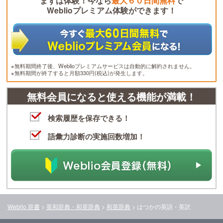
まずは体験！今なら
最大６０日間無料
で
Weblioプレミアム体験ができます！
※無料期間終了後、Weblioプレミアムサービスは自動的に解約されません。
※無料期間が終了すると月額330円(税込)が発生します。
無料会員になると使える機能が満載！
検索履歴を保存できる！
語彙力診断の実施回数増加！
Weblio 辞書
>
英和辞典・和英辞典
>
和英辞典
>
はつか
の英語・英訳