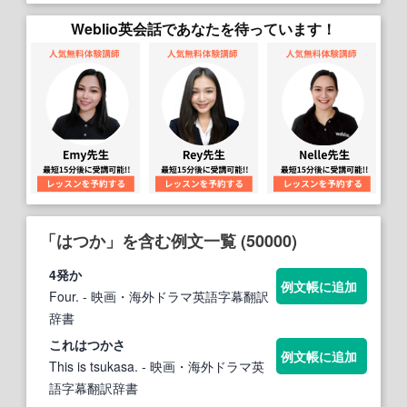
Weblio英会話であなたを待っています！
「はつか」を含む例文一覧 (50000)
4発か
例文帳に追加
Four.
- 映画・海外ドラマ英語字幕翻訳
辞書
これ
はつか
さ
例文帳に追加
This is tsukasa.
- 映画・海外ドラマ英
語字幕翻訳辞書