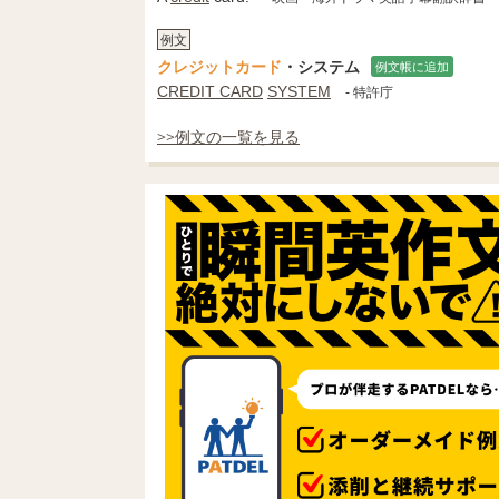
例文
クレジットカード
・システム
例文帳に追加
CREDIT CARD
SYSTEM
- 特許庁
>>例文の一覧を見る