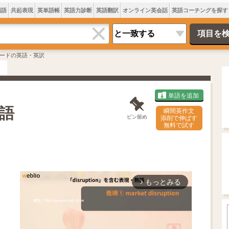
類語
共起表現
英単語帳
英語力診断
英語翻訳
オンライン英会話
英語コーチングを探す
ードの英語・英訳
単語を追加
語
瞬間英作文
ピン留め
添削で伸ばす
無料で試す
もっとみる
arrow_forward_ios