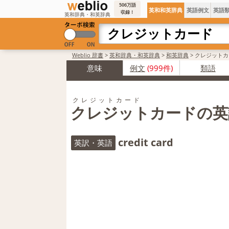
506万語
英和和英辞典
英語例文
英語
収録！
英和辞典・和英辞典
Weblio 辞書
>
英和辞典・和英辞典
>
和英辞典
>
クレジットカ
意味
例文
(999件)
類語
クレジットカード
クレジットカードの英
credit card
英訳・英語