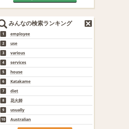
みんなの検索ランキング
employee
1
use
2
various
3
services
4
house
5
Katakame
6
diet
7
花火師
8
usually
9
Australian
10