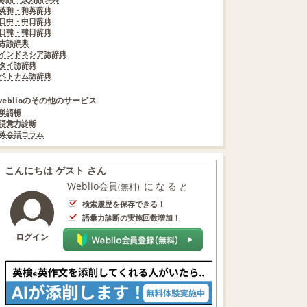
英和・和英辞典
日中・中日辞典
日韓・韓日辞典
古語辞典
インドネシア語辞典
タイ語辞典
ベトナム語辞典
weblioのその他のサービス
単語帳
語彙力診断
英会話コラム
こんにちは ゲスト さん
Weblio会員
になると
(無料)
検索履歴を保存できる！
語彙力診断の実施回数増加！
ログイン