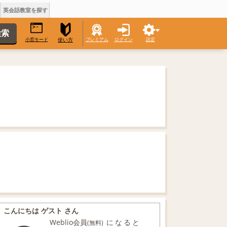
英会話教室を探す
小窓モード
プレミアム
ログイン
設定
使い方
こんにちは ゲスト さん
Weblio会員
になると
(無料)