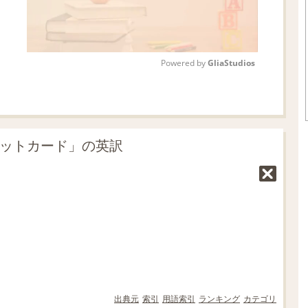
Powered by 
GliaStudios
M
u
t
ジットカード」の英訳
e
出典元
索引
用語索引
ランキング
カテゴリ