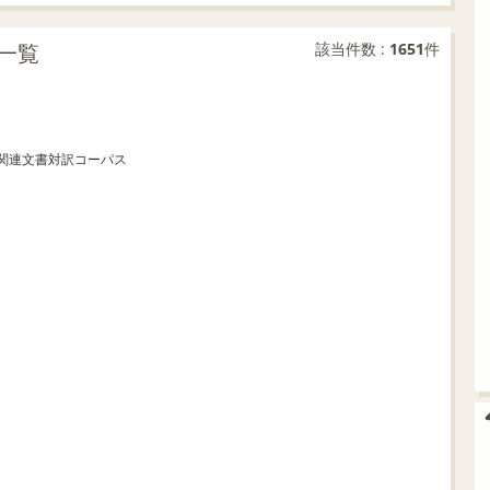
一覧
該当件数 :
1651
件
英京都関連文書対訳コーパス