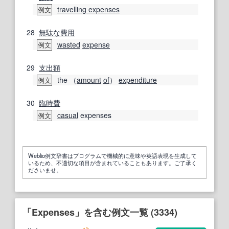
travelling expenses
例文
28
無駄な
費用
wasted
expense
例文
29
支出額
the （
amount
of
）
expenditure
例文
30
臨時費
casual
expenses
例文
Weblio例文辞書はプログラムで機械的に意味や英語表現を生成して
いるため、不適切な項目が含まれていることもあります。ご了承く
ださいませ。
「Expenses」を含む例文一覧 (3334)