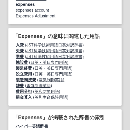
expenses
expenses account
Expenses Adjustment
「Expenses」の意味に関連した用語
入費
(JST科学技術用語日英対訳辞書)
失費
(JST科学技術用語日英対訳辞書)
学費
(JST科学技術用語日英対訳辞書)
施設費
(日英・英日専門用語)
製造経費
(日英・英日専門用語)
設立費用
(日英・英日専門用語)
製造間接費
(電気制御英語)
雑費
(電気制御英語)
費用分担
(英和防災用語)
損金算入
(英和生命保険用語)
「Expenses」が掲載された辞書の索引
ハイパー英語辞書