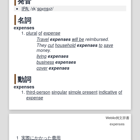
発音
IPA:
/ɪkˈ
sp
ɛ
ns
ɪz/
名詞
expenses
plural
of
expense
Travel
expenses
will be
reimbursed.
They
cut
household
expenses
to
save
money.
living
expenses
business
expenses
cover
expenses
動詞
expenses
third-person
singular
simple present
indicative
of
expense
Weblio例文辞書
expenses
1
実際に
かかった
費用