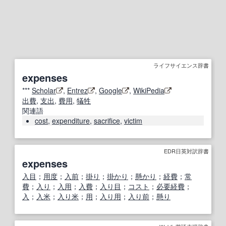
ライフサイエンス辞書
expenses
***
Scholar
,
Entrez
,
Google
,
WikiPedia
出費
,
支出
,
費用
,
犠牲
関連語
cost
,
expenditure
,
sacrifice
,
victim
EDR日英対訳辞書
expenses
入目
；
用度
；
入前
；
掛り
；
掛かり
；
懸かり
；
経費
；
常
費
；
入り
；
入用
；
入費
；
入り目
；
コスト
；
必要経費
；
入
；
入米
；
入り米
；
用
；
入り用
；
入り前
；
懸り