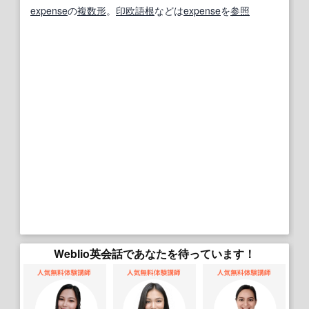
expense
の
複数形
。
印欧語
根
などは
expense
を
参照
Weblio英会話であなたを待っています！