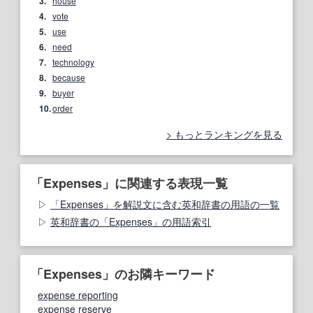
3.
house
4.
vote
5.
use
6.
need
7.
technology
8.
because
9.
buyer
10.
order
もっとランキングを見る
「Expenses」に関連する表現一覧
「Expenses」を解説文に含む英和辞書の用語の一覧
英和辞書の「Expenses」の用語索引
「Expenses」のお隣キーワード
expense reporting
expense reserve