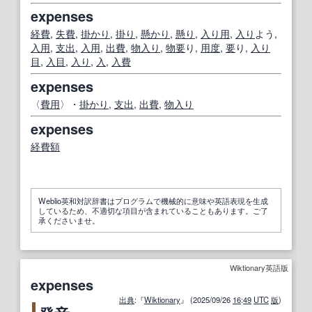
expenses
経費
,
失費
,
掛かり
,
掛り
,
懸かり
,
懸り
,
入り用
,
入り
よう,
入用
,
支出
,
入用
,
出費
,
物入り
,
物
要
り,
用度
,
要
り,
入り
目
,
入目
,
入り
,
入
,
入費
expenses
〈
費用
〉・
掛かり
,
支出
,
出費
,
物入り
expenses
経費
額
Weblio英和対訳辞書はプログラムで機械的に意味や英語表現を生成
しているため、不適切な項目が含まれていることもあります。ご了
承くださいませ。
Wiktionary英語版
expenses
出典
:『
Wiktionary
』 (2025/09/26
16
:
49
UTC
版
)