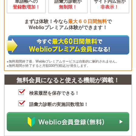
単語帳への
語彙力診断が
サイト内広告が
登録数増加！
無制限！
非表示！
まずは体験！今なら
最大６０日間無料
で
Weblioプレミアム体験ができます！
※無料期間終了後、Weblioプレミアムサービスは自動的に解約されません。
※無料期間が終了すると月額330円(税込)が発生します。
無料会員になると使える機能が満載！
検索履歴を保存できる！
語彙力診断の実施回数増加！