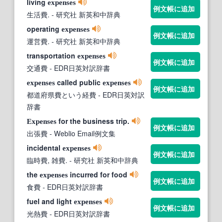
living
expenses
例文帳に追加
生活費.
- 研究社 新英和中辞典
operating
expenses
例文帳に追加
運営費.
- 研究社 新英和中辞典
transportation
expenses
例文帳に追加
交通費
- EDR日英対訳辞書
called public
expenses
expenses
例文帳に追加
都道府県費という経費
- EDR日英対訳
辞書
for the business trip.
Expenses
例文帳に追加
出張費
- Weblio Email例文集
incidental
expenses
例文帳に追加
臨時費, 雑費.
- 研究社 新英和中辞典
the
incurred for food
expenses
例文帳に追加
食費
- EDR日英対訳辞書
fuel and light
expenses
例文帳に追加
光熱費
- EDR日英対訳辞書