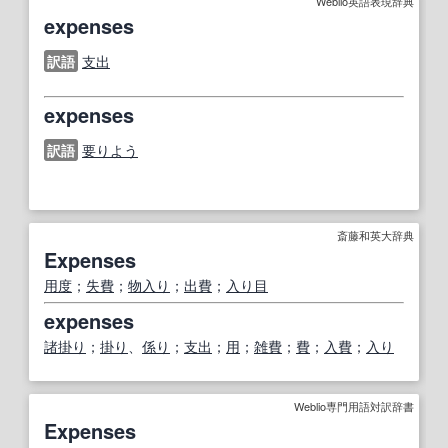
Weblio英語表現辞典
expenses
訳語
支出
expenses
訳語
要りよう
斎藤和英大辞典
Expenses
用度
；
失費
；
物入り
；
出費
；
入り目
expenses
諸掛り
；
掛り
、
係り
；
支出
；
用
；
雑費
；
費
；
入費
；
入り
Weblio専門用語対訳辞書
Expenses