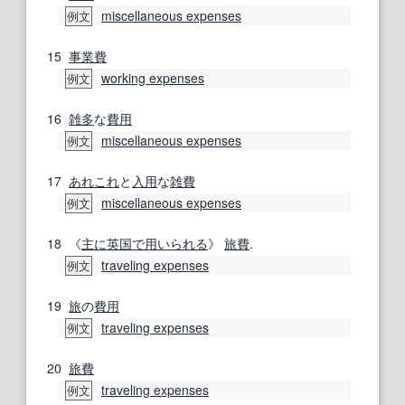
miscellaneous expenses
例文
15
事業費
working expenses
例文
16
雑多
な
費用
miscellaneous expenses
例文
17
あれこれ
と
入用
な
雑費
miscellaneous expenses
例文
18
《
主に
英国
で用いられる
》
旅費
.
traveling expenses
例文
19
旅
の
費用
traveling expenses
例文
20
旅費
traveling expenses
例文