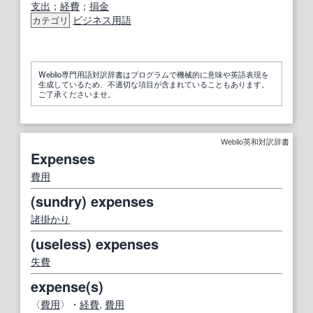
支出
；
経費
；
損金
ビジネス用語
カテゴリ
Weblio専門用語対訳辞書はプログラムで機械的に意味や英語表現を
生成しているため、不適切な項目が含まれていることもあります。
ご了承くださいませ。
Weblio英和対訳辞書
Expenses
費用
(sundry) expenses
諸掛かり
(useless) expenses
失費
expense(s)
〈
費用
〉・
経費
,
費用