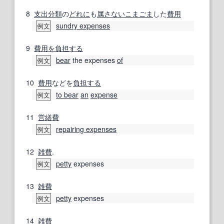
8
支出
分類
の
どれに
も
属さない
こまごま
した
費用
sundry expenses
例文
9
費用を負担する
bear
the expenses
of
例文
10
費用
などを
負担する
to bear
an
expense
例文
11
営繕
費
repairing expenses
例文
12
雑費
.
petty
expenses
例文
13
雑費
petty
expenses
例文
14
雑費