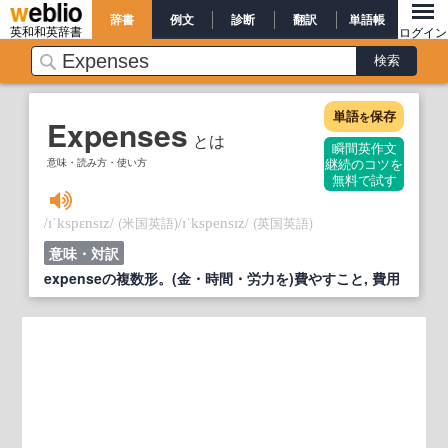
辞書
例文
診断
翻訳
単語帳
英和和英辞書
ログイン
単語
保存
を
Expenses
とは
瞬間英作文
意味・読み方・使い方
継続のコツを
無料で試す
/
/
(米国英語)
/
/
(英国英語)
ɪˈkspɛnsɪz
ɪˈkspensɪz
意味・対訳
expenseの複数形。(金・時間・労力を)費やすこと, 費用