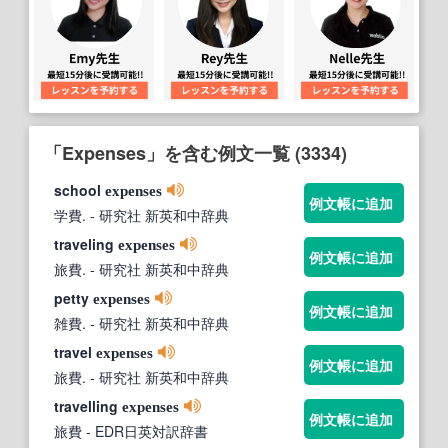
「Expenses」を含む例文一覧 (3334)
school
expenses
例文帳に追加
学費.
- 研究社 新英和中辞典
traveling
expenses
例文帳に追加
旅費.
- 研究社 新英和中辞典
petty
expenses
例文帳に追加
雑費.
- 研究社 新英和中辞典
travel
expenses
例文帳に追加
旅費.
- 研究社 新英和中辞典
travelling
expenses
例文帳に追加
旅費
- EDR日英対訳辞書