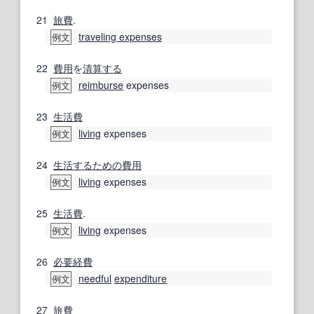
21
旅費
.
traveling expenses
例文
22
費用
を
清算する
reimburse
expenses
例文
23
生活費
living
expenses
例文
24
生活する
ための
費用
living
expenses
例文
25
生活費
.
living
expenses
例文
26
必要経費
needful
expenditure
例文
27
旅費