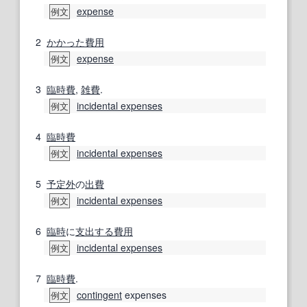
expense
例文
2
かかった
費用
expense
例文
3
臨時費
,
雑費
.
incidental expenses
例文
4
臨時費
incidental expenses
例文
5
予定外
の
出費
incidental expenses
例文
6
臨時
に
支出する
費用
incidental expenses
例文
7
臨時費
.
contingent
expenses
例文