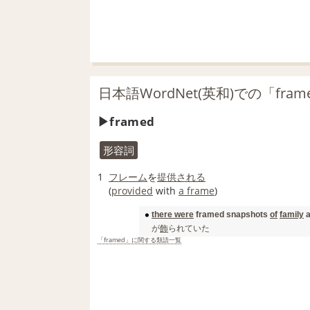
日本語WordNet(英和)での「fra
framed
形容詞
1
フレーム
を
提供される
(
provided
with
a frame
)
there were
framed snapshots
of
family
a
が
飾
られていた
「framed」に関する類語一覧