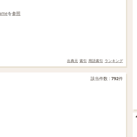
rame
を
参照
出典元
索引
用語索引
ランキング
該当件数 :
792
件