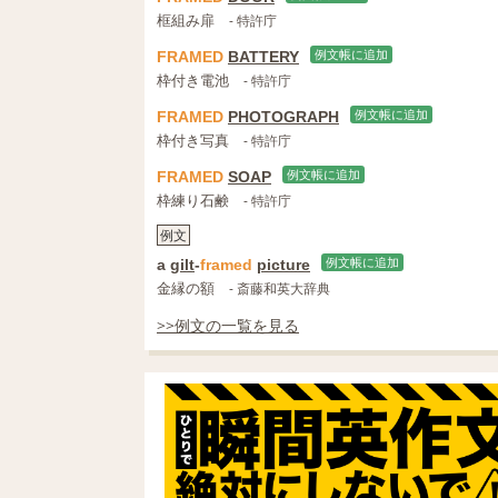
框組み扉
- 特許庁
FRAMED
BATTERY
例文帳に追加
枠付き電池
- 特許庁
FRAMED
PHOTOGRAPH
例文帳に追加
枠付き写真
- 特許庁
FRAMED
SOAP
例文帳に追加
枠練り石鹸
- 特許庁
例文
a
gilt
-
framed
picture
例文帳に追加
金縁の額
- 斎藤和英大辞典
>>例文の一覧を見る