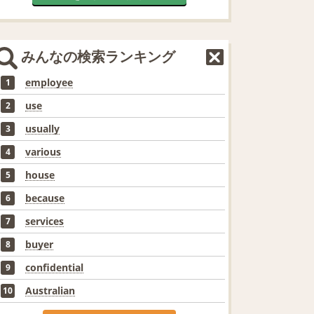
みんなの検索ランキング
employee
1
use
2
usually
3
various
4
house
5
because
6
services
7
buyer
8
confidential
9
Australian
10