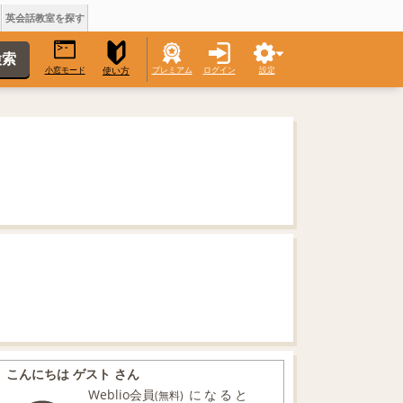
英会話教室を探す
小窓モード
プレミアム
ログイン
設定
使い方
こんにちは ゲスト さん
Weblio会員
になると
(無料)