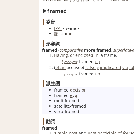
framed
発音
IPA:
/fɹeɪmd/
韻
:
-eɪ
md
形容詞
framed
(
comparative
more
framed
,
superlative
Having
,
or
enclosed in
, a frame.
framed
up
Synonym
:
(
of an
accusee
)
Falsely
implicated
via
fa
framed
up
Synonym
:
派生語
framed
decision
framed
egg
multiframed
satellite-framed
verb-framed
動詞
framed
simple past
and
past participle
of
frame