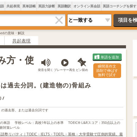
類語
共起表現
英単語帳
英語力診断
英語翻訳
オンライン英会話
英語コーチングを探す
amedの意味・解説
共起表現
読み方・使
単語を追加
瞬間英作文
発音を聞く
プレーヤー再生
ピン留め
添削で伸ばす
無料で試す
たは過去分詞。(建造物の)骨組み
/
)
」の過去形、または過去分詞です
上の単語
学校レベル
：
高校1年以上の水準
TOEIC® L&Rスコア
：
350点以上の
験対策レベル
語塾リバティ｜TOEIC・IELTS・TOEFL・英検・大学受験で圧倒的実績。最