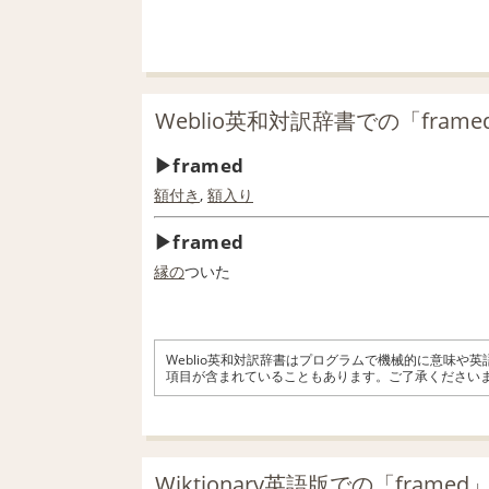
Weblio英和対訳辞書での「fram
framed
額
付き
,
額
入り
framed
縁の
ついた
Weblio英和対訳辞書はプログラムで機械的に意味や
項目が含まれていることもあります。ご了承ください
Wiktionary英語版での「frame