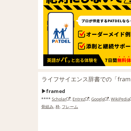
ライフサイエンス辞書での「fram
framed
****
Scholar
,
Entrez
,
Google
,
WikiPedia
骨組み
,
枠
,
フレーム