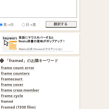
英→日
日→英
「framed」のお隣キーワード
frame count error
frame counters
Framecourt
frame cover
frame cross member
Frame cycle
framed
Framed (1930 film)