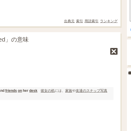
出典元
索引
用語索引
ランキング
med」の意味
彼女の
机
には、
家族
や
友達の
スナップ写真
nd
friends
on
her
desk