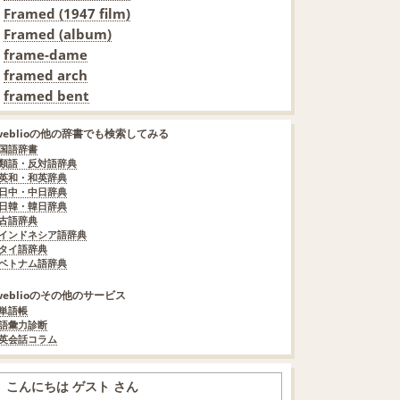
Framed (1947 film)
Framed (album)
frame-dame
framed arch
framed bent
weblioの他の辞書でも検索してみる
国語辞書
類語・反対語辞典
英和・和英辞典
日中・中日辞典
日韓・韓日辞典
古語辞典
インドネシア語辞典
タイ語辞典
ベトナム語辞典
weblioのその他のサービス
単語帳
語彙力診断
英会話コラム
こんにちは ゲスト さん