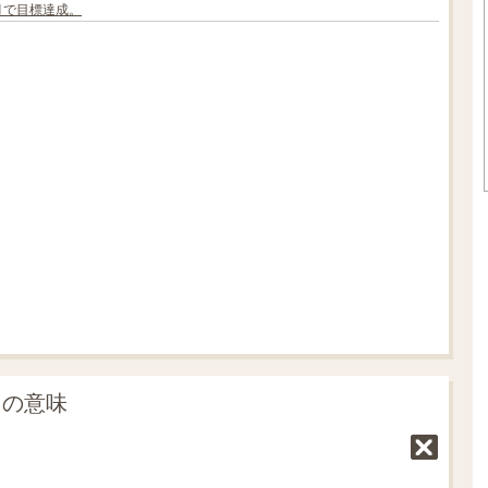
ヶ月で目標達成。
L
o
/
U
a
n
d
m
e
u
d
t
:
e
7
0
.
0
5
%
」の意味