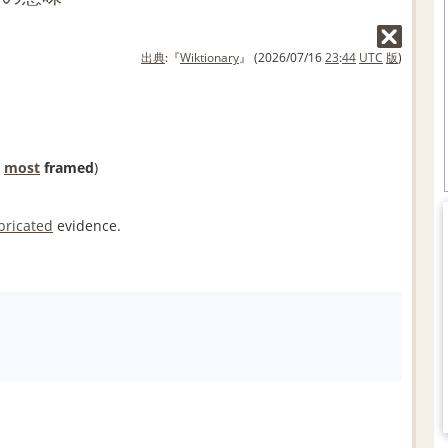
出典
:『
Wiktionary
』 (2026/07/16
23
:
44
UTC
版
)
most
framed
)
bricated
evidence.