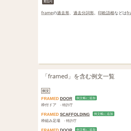
動詞
frame
の
過去形
、
過去分詞
形
。
印欧語
根
などは
f
「framed」を含む例文一覧
例文
FRAMED
DOOR
例文帳に追加
枠付ドア
- 特許庁
FRAMED
SCAFFOLDING
例文帳に追加
枠組み足場
- 特許庁
FRAMED
DOOR
例文帳に追加