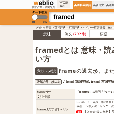
506万語
英和和英辞典
英語例文
英語
収録！
英和辞典・和英辞典
Weblio 辞書
>
英和辞典・和英辞典
>
ハイパー英語辞書
>
fr
意味
例文
(792件)
類語
framedとは 意味・
い方
frameの過去形、ま
意味・対訳
,
/
(米国英語)
(英国英語
発音記号・読み方
fremd
freɪmd
framedの
「
framed
」は動詞「
frame
文法情報
レベル
：
2
英検
：
準2級以
単語
大学入試
：
センター試
framedの学習レベル
【入会金 最大無料】英
公式