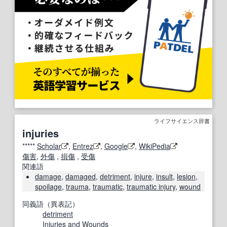
ライフサイエンス辞書
injuries
*****
Scholar
,
Entrez
,
Google
,
WikiPedia
傷害
,
外傷
,
損傷
,
受傷
関連語
damage
,
damaged
,
detriment
,
injure
,
insult
,
lesion
,
spoilage
,
trauma
,
traumatic
,
traumatic injury
,
wound
同義語（異表記）
detriment
Injuries and
Wounds