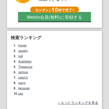
Weblio会員
(無料)
に登録する
検索ランキング
1.
house
2.
usually
3.
just
4.
Australian
5.
Thesaurus
6.
various
7.
used in
8.
using
9.
because
10.
use
もっとランキングを見る