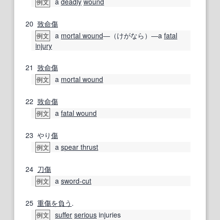
a
deadly
wound
例文
20
致命傷
a
mortal wound
―（けがなら）―a
fatal
例文
injury
21
致命傷
a
mortal wound
例文
22
致命傷
a
fatal wound
例文
23
やり
傷
a
spear thrust
例文
24
刀傷
a
sword-cut
例文
25
重傷を負う
.
suffer
serious
injuries
例文