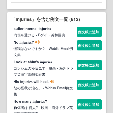
「injuries」を含む例文一覧 (612)
suffer internal
injuries
例文帳に追加
内傷を受ける
- Eゲイト英和辞典
No
?
injuries
例文帳に追加
怪我はないですか？
- Weblio Email例
文集
Look at shim's
.
injuries
例文帳に追加
コンシムの怪我見て
- 映画・海外ドラ
マ英語字幕翻訳辞書
His
will heal.
injuries
例文帳に追加
彼の怪我が治る。
- Weblio Email例文
集
How many
?
injuries
例文帳に追加
負傷者は 何人?
- 映画・海外ドラマ英