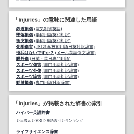
「injuries」の意味に関連した用語
鉄道損傷
(電気制御英語)
墜落損傷
(学術用語英和対訳)
衝突損傷
(学術用語英和対訳)
化学傷害
(JST科学技術用語日英対訳辞書)
怪我はないですか？
(メール英語例文辞書)
眼外傷
(日英・英日専門用語)
スポーツ傷害
(専門用語対訳辞書)
スポーツ外傷
(専門用語対訳辞書)
スポーツ障害
(専門用語対訳辞書)
動脈損傷
(専門用語対訳辞書)
「injuries」が掲載された辞書の索引
ハイパー英語辞書
出典元
索引
用語索引
ランキング
ライフサイエンス辞書