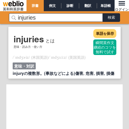
辞書
例文
診断
翻訳
単語帳
英和和英辞書
ログイン
単語
保存
を
injuries
とは
瞬間英作文
意味・読み方・使い方
継続のコツを
無料で試す
/
/
(米国英語)
/
/
(英国英語)
ˈɪndʒɝiz
ˈɪndʒɜ:i:z
意味・対訳
injuryの複数形。(事故などによる)傷害, 危害, 損害, 損傷