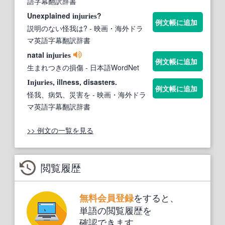
語字幕翻訳辞書
Unexplained
?
injuries
例文帳に追加
説明のない怪我は?
- 映画・海外ドラ
マ英語字幕翻訳辞書
natal
injuries
例文帳に追加
生まれつきの損傷
- 日本語WordNet
, illness, disasters.
Injuries
例文帳に追加
怪我、病気、災害を
- 映画・海外ドラ
マ英語字幕翻訳辞書
>> 例文の一覧を見る
閲覧履歴
をすると、
無料会員登録
単語の閲覧履歴を
確認できます。