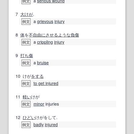
a
serious wound
例文
7
大けが
.
a
grievous
injury
例文
8
体
を
不自由
にさせる
ような
負傷
a
crippling
injury
例文
9
打ち傷
a
bruise
例文
10
けが
をする
to get injured
例文
11
軽い
けが
minor
injuries
例文
12
ひどい
けがをして.
badly
injured
例文