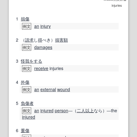
injuries
1
損傷
an
injury
例文
2
（
請求
し
得
べき）
損害額
damages
例文
3
怪我
をする
receive
injuries
例文
4
外傷
an
external
wound
例文
5
負傷者
an
injured
person
―（
二人
以上
なら）―the
例文
injured
6
重傷