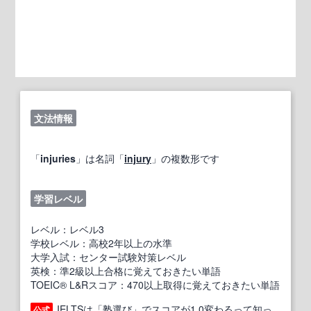
文法情報
「
injuries
」は名詞「
injury
」の複数形です
学習レベル
レベル：レベル3
学校レベル：高校2年以上の水準
大学入試：センター試験対策レベル
英検：準2級以上合格に覚えておきたい単語
TOEIC® L&Rスコア：470以上取得に覚えておきたい単語
IELTSは「塾選び」でスコアが1.0変わるって知っ
公式