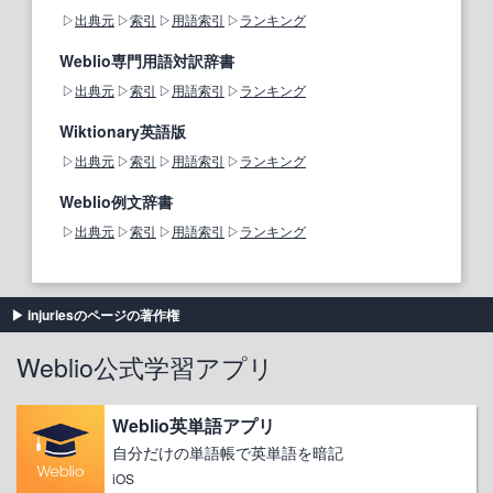
出典元
索引
用語索引
ランキング
Weblio専門用語対訳辞書
出典元
索引
用語索引
ランキング
Wiktionary英語版
出典元
索引
用語索引
ランキング
Weblio例文辞書
出典元
索引
用語索引
ランキング
injuriesのページの著作権
Weblio公式学習アプリ
Weblio英単語アプリ
自分だけの単語帳で英単語を暗記
iOS