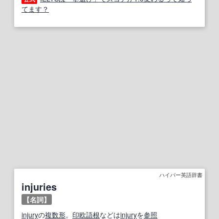
てます？
ハイパー英語辞書
injuries
【名詞】
injury
の
複数形
。
印欧語
根
などは
injury
を
参照