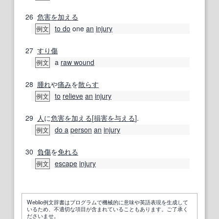
26
危害を加える
to do
one
an
injury
例文
27
すり傷
a
raw wound
例文
28
腫れ
や
痛み
を
散らす
to
relieve
an
injury
例文
29
人
に
危害を加える
[
損害を与える
].
do a
person
an
injury
例文
30
負傷
を
免れる
escape
injury
例文
Weblio例文辞書はプログラムで機械的に意味や英語表現を生成して
いるため、不適切な項目が含まれていることもあります。ご了承く
ださいませ。