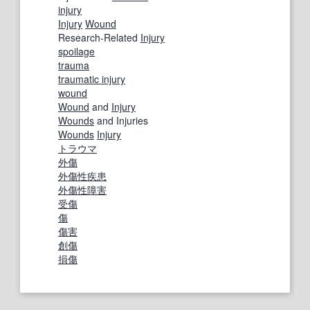
injury
Injury
Wound
Research-Related
Injury
spoilage
trauma
traumatic injury
wound
Wound
and
Injury
Wounds
and Injuries
Wounds
Injury
トラウマ
外傷
外傷性疾患
外傷性
障害
受傷
傷
傷害
創傷
損傷