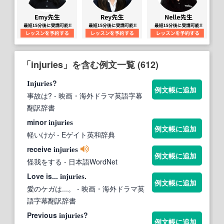
「injuries」を含む例文一覧 (612)
?
Injuries
例文帳に追加
事故は?
- 映画・海外ドラマ英語字幕
翻訳辞書
minor
injuries
例文帳に追加
軽いけが
- Eゲイト英和辞典
receive
injuries
例文帳に追加
怪我をする
- 日本語WordNet
Love is...
.
injuries
例文帳に追加
愛のケガは...。
- 映画・海外ドラマ英
語字幕翻訳辞書
Previous
?
injuries
例文帳に追加