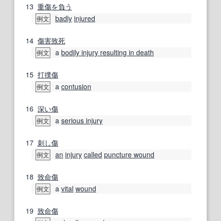
13
重傷を負う
badly
injured
例文
14
傷害致死
a
bodily injury resulting in death
例文
15
打撲傷
a
contusion
例文
16
深い
傷
a
serious injury
例文
17
刺し傷
an
injury
called
puncture wound
例文
18
致命傷
a
vital
wound
例文
19
致命傷