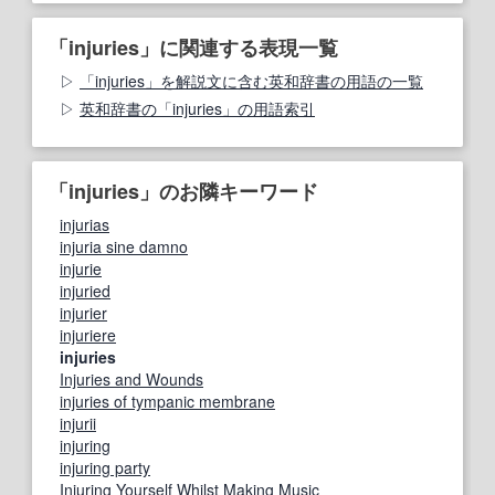
「injuries」に関連する表現一覧
「injuries」を解説文に含む英和辞書の用語の一覧
英和辞書の「injuries」の用語索引
「injuries」のお隣キーワード
injurias
injuria sine damno
injurie
injuried
injurier
injuriere
injuries
Injuries and Wounds
injuries of tympanic membrane
injurii
injuring
injuring party
Injuring Yourself Whilst Making Music