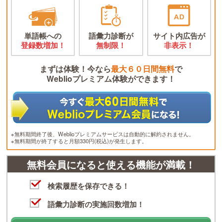
単語帳への
語彙力診断が
サイト内広告が
登録数増加！
無制限！
非表示！
まずは体験！今なら
最大６０日間無料
で
Weblioプレミアム体験ができます！
※無料期間終了後、Weblioプレミアムサービスは自動的に解約されません。
※無料期間が終了すると月額330円(税込)が発生します。
無料会員になると使える機能が満載！
検索履歴を保存できる！
語彙力診断の実施回数増加！