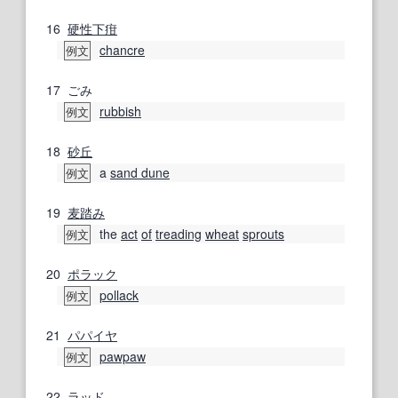
16
硬性下疳
chancre
例文
17
ごみ
rubbish
例文
18
砂丘
a
sand dune
例文
19
麦踏み
the
act
of
treading
wheat
sprouts
例文
20
ポラック
pollack
例文
21
パパイヤ
pawpaw
例文
22
ラッド