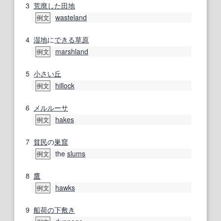
3
荒廃した
田地
wasteland
例文
4
湿地
に
できる
草原
marshland
例文
5
小さい
丘
hillock
例文
6
メルルーサ
hakes
例文
7
貧民
の
巣窟
the
slums
例文
8
鷹
hawks
例文
9
船荷
の下
敷き