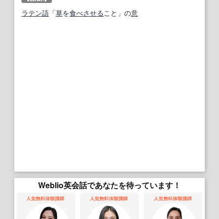
ラテン語
「
草
を
食べさせる
こと」の
意
Weblio英会話であなたを待っています！