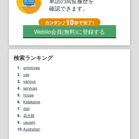
単語の閲覧履歴を
確認できます。
Weblio会員
(無料)
に登録する
検索ランキング
1.
employee
2.
use
3.
various
4.
services
5.
house
6.
Katakame
7.
diet
8.
花火師
9.
usually
10.
Australian