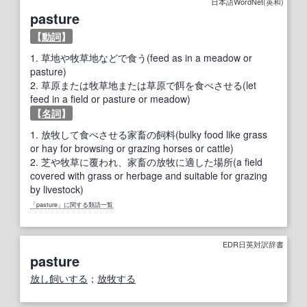
日本語WordNet(英和)
pasture
【
動詞
】
1.
草地や牧草地などで食う(feed as in a meadow or
pasture)
2.
草原または牧草地または草原で餌を食べさせる(let
feed in a field or pasture or meadow)
【
名詞
】
1.
放牧して食べさせる家畜の飼料(bulky food like grass
or hay for browsing or grazing horses or cattle)
2.
芝や牧草に覆われ、家畜の放牧に適した場所(a field
covered with grass or herbage and suitable for grazing
by livestock)
「pasture」に関する類語一覧
EDR日英対訳辞書
pasture
放し飼いする
；
放牧する