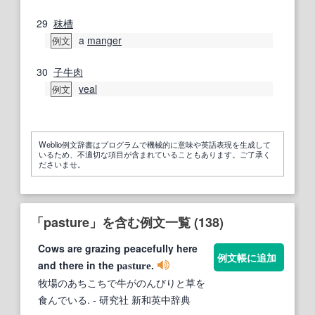
29
秣
槽
a
manger
例文
30
子牛肉
veal
例文
Weblio例文辞書はプログラムで機械的に意味や英語表現を生成して
いるため、不適切な項目が含まれていることもあります。ご了承く
ださいませ。
「pasture」を含む例文一覧 (138)
Cows are grazing peacefully here
例文帳に追加
and there in the
.
pasture
牧場のあちこちで牛がのんびりと草を
食んでいる.
- 研究社 新和英中辞典