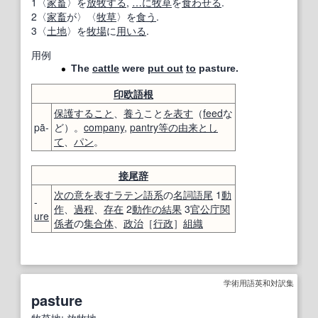
1〈
家畜
〉を
放牧する
,
…に
牧草
を
食わせる
.
2〈
家畜
が〉〈
牧草
〉を
食う
.
3〈
土地
〉を
牧場
に
用いる
.
用例
The
cattle
were
put out
to
pasture.
印欧語
根
保護すること
、
養う
こと
を表す
（
feed
な
pā-
ど）。
company
,
pantry
等の
由来
とし
て
、
パン
。
接尾辞
次の
意
を表す
ラテン語
系
の
名詞
語尾
1
動
-
作
、
過程
、
存在
2
動作
の結果
3
官公庁
関
ure
係者
の
集合体
、
政治
［
行政
］
組織
学術用語英和対訳集
pasture