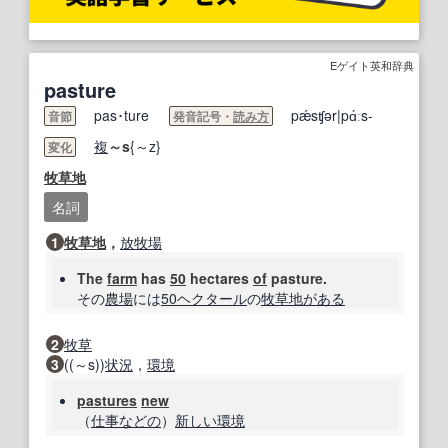
Eゲイト英和辞典
pasture
pas･ture
pǽsʧər|pɑ́ːs-
音節
発音記号・
読み方
複
～s
{～z}
変化
牧草地
名詞
1
牧草地
，
放牧場
The
farm
has
50
hectares
of
pasture.
その
農場
には
50
ヘクタール
の
牧草地
がある
2
牧草
3
((～s))
状況
，
環境
pastures
new
（
仕事
などの
）
新しい環境