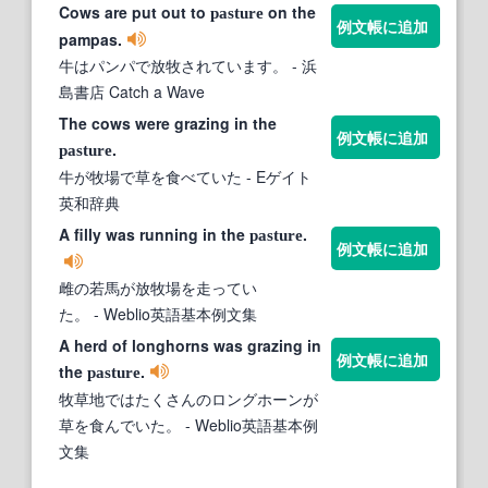
Cows are put out to
on the
pasture
例文帳に追加
pampas.
牛はパンパで放牧されています。
- 浜
島書店 Catch a Wave
The cows were grazing in the
例文帳に追加
.
pasture
牛が牧場で草を食べていた
- Eゲイト
英和辞典
A filly was running in the
.
pasture
例文帳に追加
雌の若馬が放牧場を走ってい
た。
- Weblio英語基本例文集
A herd of longhorns was grazing in
例文帳に追加
the
.
pasture
牧草地ではたくさんのロングホーンが
草を食んでいた。
- Weblio英語基本例
文集