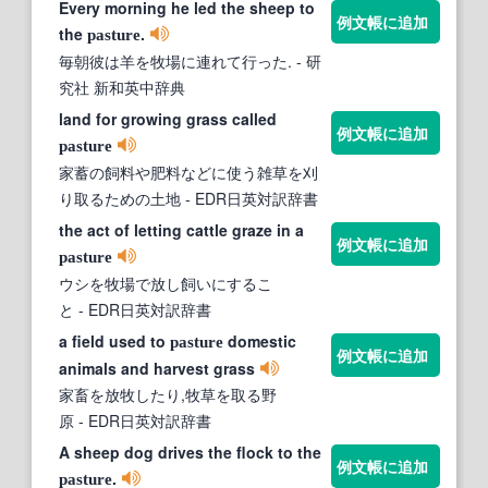
Every morning he led the sheep to
例文帳に追加
the
.
pasture
毎朝彼は羊を牧場に連れて行った.
- 研
究社 新和英中辞典
land for growing grass called
例文帳に追加
pasture
家蓄の飼料や肥料などに使う雑草を刈
り取るための土地
- EDR日英対訳辞書
the act of letting cattle graze in a
例文帳に追加
pasture
ウシを牧場で放し飼いにするこ
と
- EDR日英対訳辞書
a field used to
domestic
pasture
例文帳に追加
animals and harvest grass
家畜を放牧したり,牧草を取る野
原
- EDR日英対訳辞書
A sheep dog drives the flock to the
例文帳に追加
.
pasture