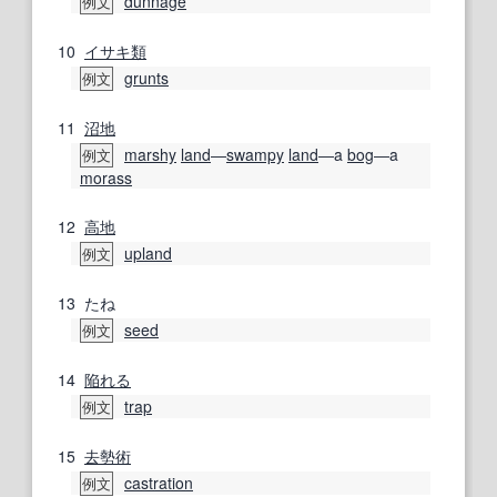
dunnage
例文
10
イサキ
類
grunts
例文
11
沼地
marshy
land
―
swampy
land
―a
bog
―a
例文
morass
12
高地
upland
例文
13
たね
seed
例文
14
陥れる
trap
例文
15
去勢術
castration
例文