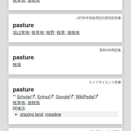
牧草地
;
放牧地
JST科学技術用語日英対訳辞書
pasture
混ぱ
草地
;
牧草地
;
牧野
;
牧草
;
放牧地
英和GIS用語集
pasture
牧場
ライフサイエンス辞書
pasture
**
Scholar
,
Entrez
,
Google
,
WikiPedia
牧草地
,
放牧地
関連語
grazing land
,
meadow