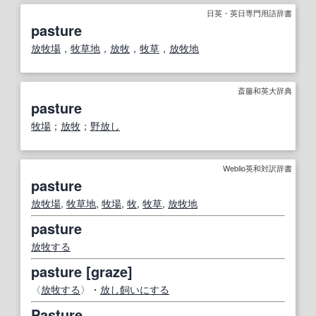
日英・英日専門用語辞書
pasture
放牧場
，
牧草地
，
放牧
，
牧草
，
放牧地
斎藤和英大辞典
pasture
牧場
；
放牧
；
野放し
Weblio英和対訳辞書
pasture
放牧場
,
牧草地
,
牧場
,
牧
,
牧草
,
放牧地
pasture
放牧する
pasture [graze]
〈
放牧する
〉・
放し飼い
にする
Pasture