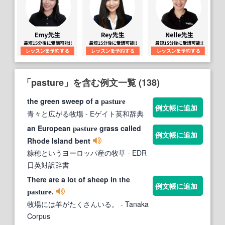
「pasture」を含む例文一覧 (138)
the green sweep of a
pasture
例文帳に追加
青々と広がる牧場
- Eゲイト英和辞典
an European
grass called
pasture
例文帳に追加
Rhode Island bent
糠穂というヨーロッパ産の牧草
- EDR
日英対訳辞書
There are a lot of sheep in the
例文帳に追加
.
pasture
牧場には羊がたくさんいる。
- Tanaka
Corpus