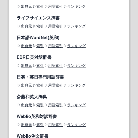
出典元
索引
用語索引
ランキング
ライフサイエンス辞書
出典元
索引
用語索引
ランキング
日本語WordNet(英和)
出典元
索引
用語索引
ランキング
EDR日英対訳辞書
出典元
索引
用語索引
ランキング
日英・英日専門用語辞書
出典元
索引
用語索引
ランキング
斎藤和英大辞典
出典元
索引
用語索引
ランキング
Weblio英和対訳辞書
出典元
索引
用語索引
ランキング
Weblio例文辞書