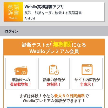
Weblio英和辞書アプリ
英和・和英を一度に検索する英語辞書
Android
ログイン
無制限
診断テストが
になる
Weblioプレミアム会員
単語帳への
語彙力診断が
サイト内広告が
登録数増加！
無制限！
非表示！
まずは体験！今なら
最大６０日間無料
で
Weblioプレミアム体験ができます！