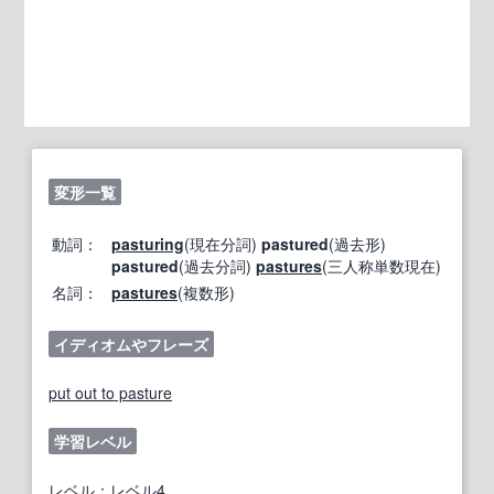
変形一覧
動詞：
pasturing
(現在分詞)
pastured
(過去形)
pastured
(過去分詞)
pastures
(三人称単数現在)
名詞：
pastures
(複数形)
イディオムやフレーズ
put out to pasture
学習レベル
レベル：レベル4