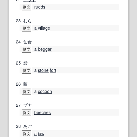
rudds
例文
23
むら
a
village
例文
24
乞食
a
beggar
例文
25
砦
a
stone
fort
例文
26
繭
a
cocoon
例文
27
ブナ
beeches
例文
28
あご
a jaw
例文