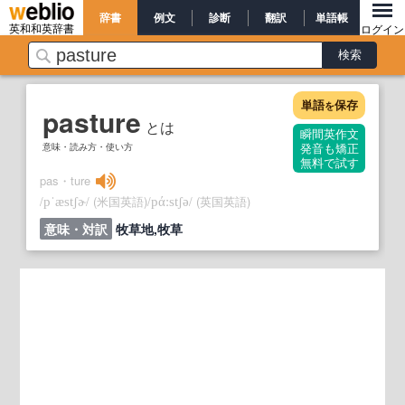
辞書
例文
診断
翻訳
単語帳
英和和英辞書
ログイン
単語
保存
を
pasture
とは
瞬間英作文
意味・読み方・使い方
発音も矯正
無料で試す
pas・ture
/
/
(米国英語)
/
/
(英国英語)
pˈæstʃɚ
pάːstʃə
意味・対訳
牧草地,牧草