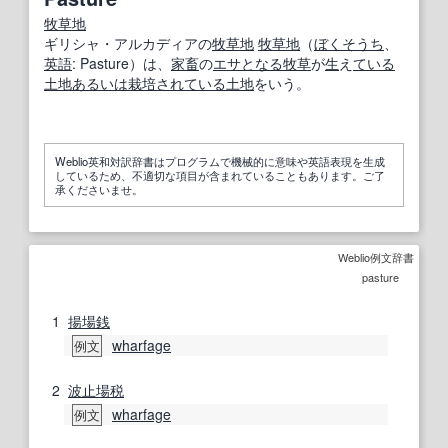
牧草地
ギリシャ・アルカディアの
牧草地
牧草地
（
ぼくそうち
、
英語
: Pasture）は、
家畜
の
エサ
となる
牧草
が
生
え
ている
土地
あるいは
栽培
されている
土地
をいう。
Weblio英和対訳辞書はプログラムで機械的に意味や英語表現を生成
しているため、不適切な項目が含まれていることもあります。ご了
承くださいませ。
Weblio例文辞書
pasture
1
揚場
銭
wharfage
例文
2
波止場
税
wharfage
例文