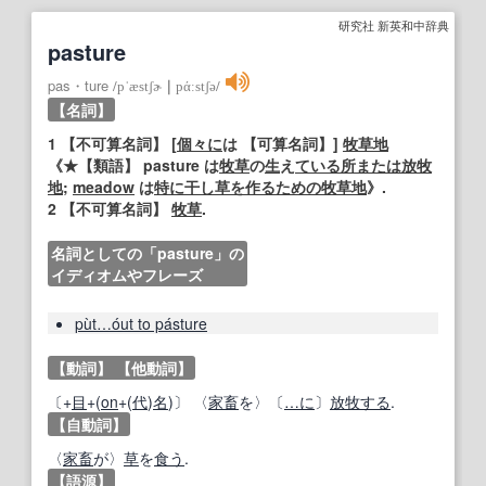
研究社 新英和中辞典
pasture
pas・ture
/
pˈæstʃɚ
｜
pάːstʃə
/
【名詞】
1
【不可算名詞】
[
個々に
は
【可算名詞】
]
牧草地
《★
【類語】
pasture は
牧草
の
生
え
ている
所
または
放牧
地
;
meadow
は
特に
干し草
を作る
ための
牧草地
》.
2
【不可算名詞】
牧草
.
名詞としての「pasture」の
イディオムやフレーズ
pùt…óut to pásture
【動詞】
【他動詞】
〔+
目
+(
on
+(
代
)
名
)〕 〈
家畜
を〉〔
…に
〕
放牧する
.
【自動詞】
〈
家畜
が〉
草
を
食う
.
【語源】