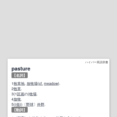
ハイパー英語辞書
pasture
【名詞】
1
牧草地
,
放牧場
(
cf.
meadow
).
2
牧草
.
3(1
区画
の)
牧場
.
4
放牧
.
5((
俗
))〔
野球
〕
外野
.
【動詞】