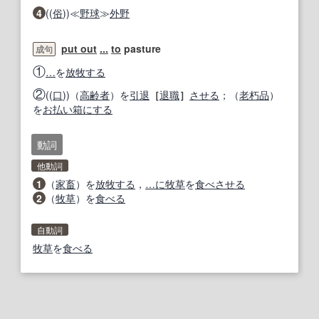
4
((
俗
))≪
野球
≫
外野
put out
...
to
pasture
成句
①
…
を
放牧する
②
((
口
))（
高齢者
）を
引退
［
退職
］
させる
；（
老朽
品
）
を
お払い箱
にする
動詞
他動詞
1
（
家畜
）を
放牧する
，
…に
牧草
を
食べさせる
2
（
牧草
）を
食べる
自動詞
牧草
を
食べる