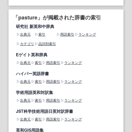
「pasture」が掲載された辞書の索引
研究社 新英和中辞典
出典元
索引
用語索引
ランキング
カテゴリ
品詞別索引
Eゲイト英和辞典
出典元
索引
用語索引
ランキング
ハイパー英語辞書
出典元
索引
用語索引
ランキング
学術用語英和対訳集
出典元
索引
用語索引
ランキング
JST科学技術用語日英対訳辞書
出典元
索引
用語索引
ランキング
英和GIS用語集