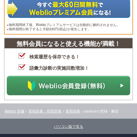
※無料期間終了後、Weblioプレミアムサービスは自動的に解約されません。
※無料期間が終了すると月額330円(税込)が発生します。
無料会員になると使える機能が満載！
検索履歴を保存できる！
語彙力診断の実施回数増加！
Weblio 辞書
>
英和辞典・和英辞典
>
英和辞典
>
pasture
の意味・解説
パソコン版で見る