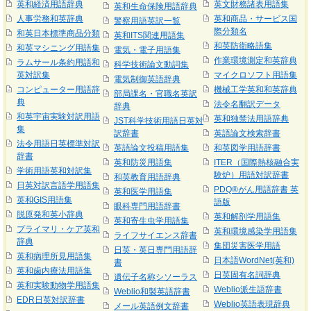
英和経済用語辞典
英文財務諸表用語集
英和生命保険用語辞典
人事労務和英辞典
英和商品・サービス国
警察用語英訳一覧
際分類名
和英日本標準商品分類
英和ITS関連用語集
和英防衛略語集
和英マシニング用語集
電気・電子用語集
作業環境測定和英辞典
ラムサール条約用語和
科学技術論文動詞集
英対訳集
マイクロソフト用語集
電気制御英語辞典
コンピューター用語辞
機械工学英和和英辞典
部局課名・官職名英訳
典
法令名翻訳データ
辞典
和英宇宙実験対訳用語
英和独禁法用語辞典
JST科学技術用語日英対
集
訳辞書
英語論文検索辞書
法令用語日英標準対訳
英語論文投稿用語集
和英図学用語辞書
辞書
英和防災用語集
ITER（国際熱核融合実
学術用語英和対訳集
験炉）用語対訳辞書
和英教育用語辞典
日英対訳言語学用語集
PDQ®がん用語辞書 英
英和医学用語集
英和GIS用語集
語版
眼科専門用語辞書
脱原発和英小辞典
英和解剖学用語集
英和寄生虫学用語集
プライマリ・ケア英和
英和環境感染学用語集
ライフサイエンス辞書
辞典
集団災害医学用語
日英・英日専門用語辞
英和病理所見用語集
日本語WordNet(英和)
書
英和歯内療法用語集
日英固有名詞辞典
遺伝子名称シソーラス
英和実験動物学用語集
Weblio派生語辞書
Weblio和製英語辞書
EDR日英対訳辞書
Weblio英語表現辞典
メール英語例文辞書