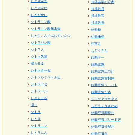
しとやかだ
指導基準の公表
しとやかな
指導教員
しとやかに
指導教官
シトラコン酸
指導教授
シトラコン酸無水物
始動極
しとらこんさんむすいぶつ
始動曲柄
シトラジン酸
祠堂金
シトラス
しどうきん
シトラス類
始動キー
湿らせる
始動空気
シトラターゼ
始動空気圧力計
シトラルテペトル山
始動空気管制弁
シトラーゼ
始動空気ジェット
シトラール
始動空気だめ
しとらーる
シドウクウキダメ
湿り
しどうくうきだめ
シトリ
始動空気調時弁
しとり
始動空気ブリード穴
シトリニン
始動空気分配弁
しとりにん
始動空気弁