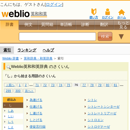
こんにちは、
ゲスト
さん[
ログイン
]
英和和英
使い方
ログイン
ホーム
もっと
辞書
例文
質問箱
単語帳
診断
翻訳
見る
▼
索引
ランキング
ヘルプ
Weblio 辞書
＞
英和辞典・和英辞典
＞ 索引
Weblio英和和英辞典 のさくいん
「し」から始まる用語のさくいん
...
.
...
.
＜前へ
1
2
71
72
73
74
75
76
77
78
79
80
81
299
300
次へ＞
絞込み
為遂げる
シトレ
し
仕遂げる
シトレートシンターゼ
しあ
し遂げる
シトレートリアーゼ
しい
しとげる
シトロエン
しう
使徒言行録
シトロゲナーゼ
しえ