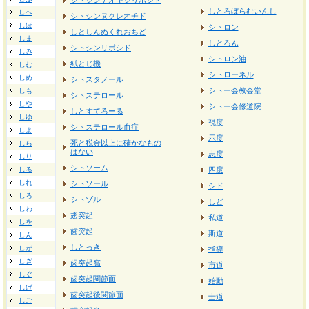
シトシンデオキシリボシド
しとろぼらむいんし
しへ
シトシンヌクレオチド
しほ
シトロン
しとしんぬくれおちど
しま
しとろん
シトシンリボシド
しみ
シトロン油
紙とじ機
しむ
シトローネル
しめ
シトスタノール
シトー会教会堂
しも
シトステロール
しや
シトー会修道院
しとすてろーる
しゆ
視度
シトステロール血症
しよ
示度
死と税金以上に確かなもの
しら
はない
志度
しり
シトソーム
しる
四度
しれ
シトソール
シド
しろ
シトゾル
しど
しわ
翅突起
私道
しを
歯突起
斯道
しん
しとっき
しが
指導
しぎ
歯突起窩
市道
しぐ
歯突起関節面
始動
しげ
歯突起後関節面
士道
しご