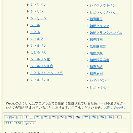
シトリピン
シドウクウキベン
シトリン
しどうくうきべん
シトリーン
指導区分
シトル
始動クランク
しとる
始動クランクハンドル
シトルフ
指導計画
シトルリン
始動継電器
しとるりん
始動系統
シトルリン化
始動限界温度
シトルリン血症
指導言語
しとるりんけっしょう
指導原則
シトルリン血
シドウゲンリ
しどうげんり
Weblioのさくいんはプログラムで自動的に生成されているため、一部不適切なさく
いんの配置が含まれていることもあります。ご了承くださいませ。
お問い合わせ
。
...
.
...
.
＜前へ
1
2
71
72
73
74
75
76
77
78
79
80
81
299
300
次へ＞