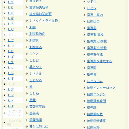
歯突起尖
シドウ
しざ
歯突起尖靱帯
しじ
しどう
しず
歯突起前関節面
指導、案内
しぜ
シトック・ライミ祭
始動圧力
しぞ
刺突
指導案
しだ
刺突恐怖症
指導案 高校
しぢ
しづ
刺突具
指導案 小学校
しで
刺突する
指導案 中学校
しど
しとと
指導案作成
しば
しとど
指導案を作成する
しび
其となく
しぶ
指導医
しべ
シトナル
指導員
しぼ
しとなる
しどういん
しぱ
褥
始動インターロック
しぴ
しとね
始動エンジン
しぷ
茵蔯
しぺ
始動遅れ時間
しぽ
茵蔯五苓散
指導課
し(アルフ
茵蔯蒿
始動回転数
ァベット)
茵蔯蒿湯
し(タイ文
始動回転速度
字)
其とは無しに
始動回路