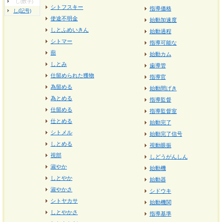
し(数字)
シトフスキー
指導価格
し(記号)
使途不明金
始動加速度
しとふめいきん
始動過程
シトマー
指導可能な
蔀
始動カム
しとみ
歯導管
仕留められた獲物
指導官
為留める
始動間げき
為とめる
指導監督
仕留める
指導監督室
仕とめる
始動完了
シトメル
始動完了信号
しとめる
視動眼振
視部
しどうがんしん
淑やか
始動機
しとやか
始動器
淑やかさ
シドウキ
シトヤカサ
始動機関
しとやかさ
指導基準