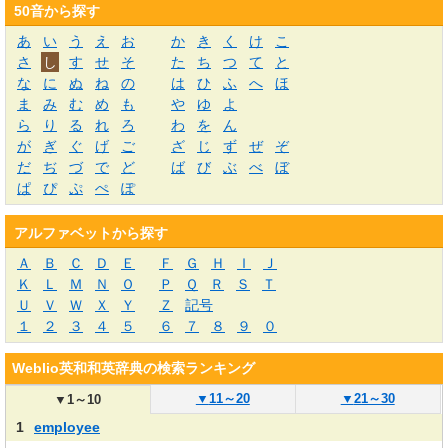
50音から探す
あ
い
う
え
お
か
き
く
け
こ
さ
し
す
せ
そ
た
ち
つ
て
と
な
に
ぬ
ね
の
は
ひ
ふ
へ
ほ
ま
み
む
め
も
や
ゆ
よ
ら
り
る
れ
ろ
わ
を
ん
が
ぎ
ぐ
げ
ご
ざ
じ
ず
ぜ
ぞ
だ
ぢ
づ
で
ど
ば
び
ぶ
べ
ぼ
ぱ
ぴ
ぷ
ぺ
ぽ
アルファベットから探す
Ａ
Ｂ
Ｃ
Ｄ
Ｅ
Ｆ
Ｇ
Ｈ
Ｉ
Ｊ
Ｋ
Ｌ
Ｍ
Ｎ
Ｏ
Ｐ
Ｑ
Ｒ
Ｓ
Ｔ
Ｕ
Ｖ
Ｗ
Ｘ
Ｙ
Ｚ
記号
１
２
３
４
５
６
７
８
９
０
Weblio英和和英辞典の検索ランキング
▼
11～20
▼
21～30
▼
1～10
1
employee