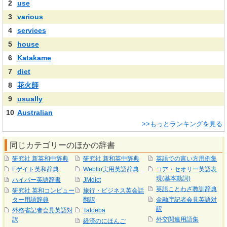
2
use
3
various
4
services
5
house
6
Katakame
7
diet
8
花火師
9
usually
10
Australian
>>もっとランキングを見る
同じカテゴリーのほかの辞書
研究社 新英和中辞典
研究社 新和英中辞典
英語での言い方用例集
Eゲイト英和辞典
Weblio実用英語辞典
コア・セオリー英語表
現(基本動詞)
ハイパー英語辞書
JMdict
英語ことわざ教訓辞典
研究社 英和コンピュー
旅行・ビジネス英会話
ター用語辞典
翻訳
金融庁記者会見英語対
訳
外務省記者会見英語対
Tatoeba
訳
外交関連用語集
経済のにほんご