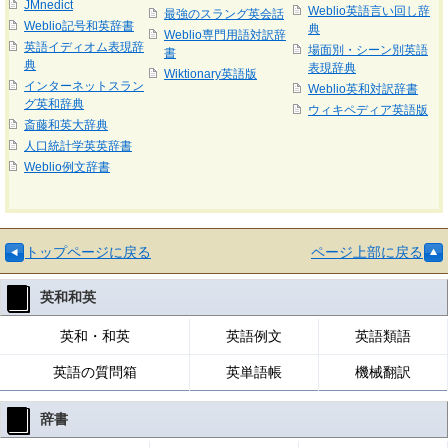
JMnedict
Weblio英語言い回し辞
最強のスラング英会話
Weblio記号和英辞書
典
Weblio専門用語対訳辞
英語イディオム表現辞
場面別・シーン別英語
書
典
表現辞典
Wiktionary英語版
インターネットスラン
Weblio英和対訳辞書
グ英和辞典
ウィキペディア英語版
斎藤和英大辞典
人口統計学英英辞書
Weblio例文辞書
トップページに戻る
ページ上部に戻る
英和和英
英和・和英
英語例文
英語類語
英語の質問箱
英単語帳
機械翻訳
辞書