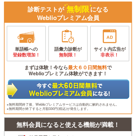
無制限
診断テストが
になる
Weblioプレミアム会員
単語帳への
語彙力診断が
サイト内広告が
登録数増加！
無制限！
非表示！
まずは体験！今なら
最大６０日間無料
で
Weblioプレミアム体験ができます！
※無料期間終了後、Weblioプレミアムサービスは自動的に解約されません。
※無料期間が終了すると月額330円(税込)が発生します。
無料会員になると使える機能が満載！