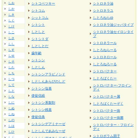
しお
シトコベツキー
シトロネラ油
しか
シトコム
シトロネラユ
しき
シットコム
しとろねらゆ
しく
シトシト
シトロネラ油ジャバタイプ
しけ
しとしと
シトロネラ油セイロンタイ
しこ
プ
しさ
シトシトダ
シトロネラール
しし
しとしとだ
しす
しとろねらーる
歯年齢
しせ
シトロネロール
シトシン
しそ
しとろねろーる
しとしん
した
シトロバクター
しち
シトシンアラビノシド
しとろばくたー
しつ
しとしんあらびのしど
して
シトロバクター‐フロイン
シトシン塩基
ディ
しと
使徒信経
シトロバクター属
しな
しに
シトシン系製剤
しとろばくたーぞく
しぬ
シトシン残基
シトロバクター病
しね
使徒信条
シトロバクター病菌
しの
シトシンデアミナーゼ
シトロバクター・フロイン
しは
ディ
しとしんであみなーぜ
しひ
シトロボラム因子
しふ