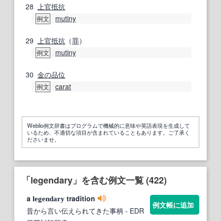
28
上官
抵抗
mutiny
例文
29
上官
抵抗
（
罪
）
mutiny
例文
30
金の
品位
carat
例文
Weblio例文辞書はプログラムで機械的に意味や英語表現を生成して
いるため、不適切な項目が含まれていることもあります。ご了承く
ださいませ。
「legendary」を含む例文一覧 (422)
a
tradition
legendary
例文帳に追加
昔から言い伝えられてきた事柄
- EDR