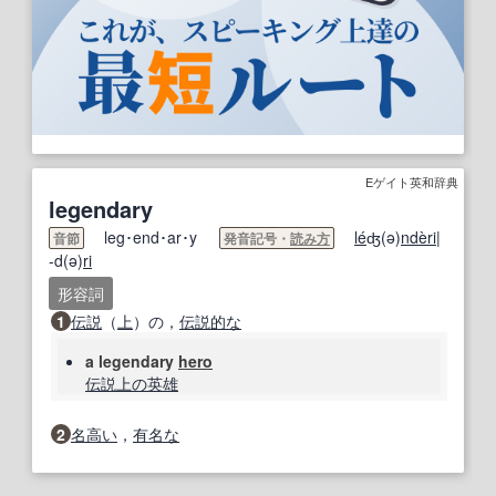
Eゲイト英和辞典
legendary
leg･end･ar･y
le
́ʤ(ə)
nde
ri
|
音節
発音記号・
読み方
-d(ə)
ri
形容詞
1
伝説
（
上
）の，
伝説的な
a legendary
hero
伝説
上の
英雄
2
名高い
，
有名な