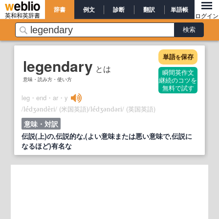
辞書
例文
診断
翻訳
単語帳
英和和英辞書
ログイン
単語
保存
を
legendary
とは
瞬間英作文
意味・読み方・使い方
継続のコツを
無料で試す
leg・end・ar・y
/
/
(米国英語)
/
/
(英国英語)
lédʒəndèri
lédʒəndəri
意味・対訳
伝説(上)の,伝説的な,(よい意味または悪い意味で,伝説に
なるほど)有名な