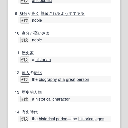
aristocratic
例文
9
身分
が
高く
,
尊敬される
ようす
である
noble
例文
10
身分
が
高い
さま
noble
例文
11
歴史家
a
historian
例文
12
偉人
の
伝記
the
biography
of a
great
person
例文
13
歴史的
人物
a historical
character
例文
14
有史
時代
the
historical
period
―the
historical
ages
例文