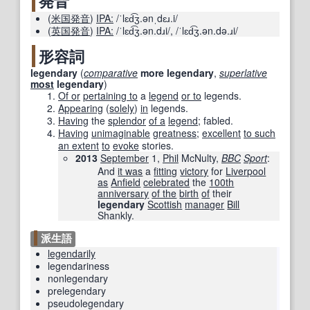
発音
(
米国
発音
)
IPA:
/ˈlɛd͡ʒ.ənˌdɛɹ.i/
(
英国
発音
)
IPA:
/ˈlɛd͡ʒ.ən.dɹi/
,
/ˈlɛd͡ʒ.ən.də.ɹi/
形容詞
legendary
(
comparative
more
legendary
,
superlative
most
legendary
)
Of or
pertaining to
a
legend
or to
legends.
Appearing
(
solely
)
in
legends.
Having
the
splendor
of a
legend
; fabled.
Having
unimaginable
greatness
;
excellent
to such
an extent
to
evoke
stories.
2013
September
1,
Phil
McNulty,
BBC
Sport
‎:
And
it was
a
fitting
victory
for
Liverpool
as
Anfield
celebrated
the
100th
anniversary
of the
birth
of
their
legendary
Scottish
manager
Bill
Shankly.
派生語
legendarily
legendariness
nonlegendary
prelegendary
pseudolegendary