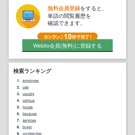
をすると、
無料会員登録
単語の閲覧履歴を
確認できます。
Weblio会員
(無料)
に登録する
検索ランキング
1.
employee
2.
use
3.
usually
4.
various
5.
house
6.
because
7.
services
8.
buyer
9.
confidential