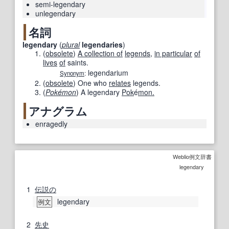
semi-legendary
unlegendary
名詞
legendary
(
plural
legendaries
)
(
obsolete
)
A collection of
legends
,
in particular
of
lives
of
saints.
legendarium
Synonym
:
(
obsolete
)
One who
relates
legends.
(
Pokémon
)
A legendary
Pok
é
mon.
アナグラム
enragedly
Weblio例文辞書
legendary
1
伝説の
legendary
例文
2
先史