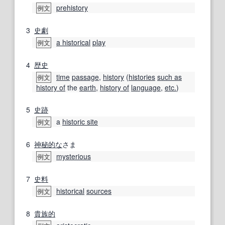
prehistory
例文
3
史劇
a historical
play
例文
4
歴史
time
passage
,
history
(
histories
such as
例文
history of
the
earth
,
history of
language
,
etc.
)
5
史跡
a
historic site
例文
6
神秘的な
さま
mysterious
例文
7
史料
historical
sources
例文
8
貴族的