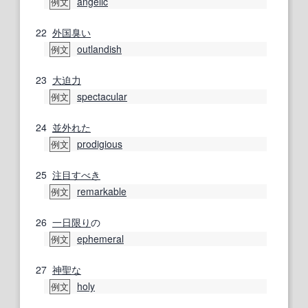
angelic
例文
22
外国
臭い
outlandish
例文
23
大迫力
spectacular
例文
24
並外れた
prodigious
例文
25
注目すべき
remarkable
例文
26
一日
限り
の
ephemeral
例文
27
神聖な
holy
例文