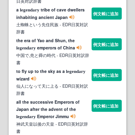
日英対訳辞書
a
tribe of cave dwellers
legendary
例文帳に追加
inhabiting ancient Japan
土蜘蛛という先住民族
- EDR日英対訳
辞書
the era of Yao and Shun, the
例文帳に追加
emperors of China
legendary
中国で,尭と舜の時代
- EDR日英対訳辞
書
to fly up to the sky as a
legendary
例文帳に追加
wizard
仙人になって天に上る
- EDR日英対訳
辞書
all the successive Emperors of
例文帳に追加
Japan after the advent of the
Emperor Jimmu
legendary
神武天皇以後の天皇
- EDR日英対訳辞
書