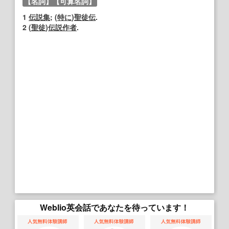
【名詞】
【可算名詞】
1
伝説
集
; (
特に
)
聖徒
伝
.
2
(
聖徒
)
伝説
作者
.
Weblio英会話であなたを待っています！