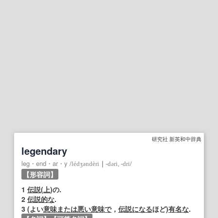
研究社 新英和中辞典
legendary
leg・end・ar・y
/
lédʒəndèri
｜
‐dəri, ‐dri
/
【形容詞】
1
伝説
(
上
)の.
2
伝説的な
.
3
(よい
意味
または
悪い
意味で
，
伝説になる
ほど)
有名な
.