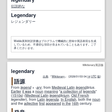
伝説的な
Legendary
レジェンダリー
Weblio英和対訳辞書はプログラムで機械的に意味や英語表現を生成
しているため、不適切な項目が含まれていることもあります。ご了
承くださいませ。
Wiktionary英語版
legendary
出典
:『
Wiktionary
』 (2026/01/03 04:
14
UTC
版
)
語源
From
legend
+‎
-
ary
; from
Medieval Latin
legend
ārius
.
Earlier
it was
a
noun
meaning
"
a collection of
legends
"
(
1510s
) (
Medieval Latin
legend
ā
rium
,
Old French
legendier
), from
Latin
legenda
.
In English
, both the
noun
and the
adjective
first
appeared
in the
16th
century.