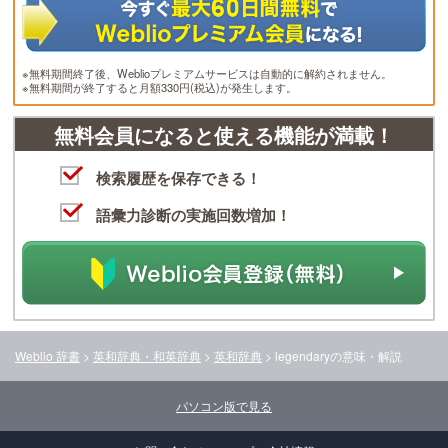
※無料期間終了後、Weblioプレミアムサービスは自動的に解約されません。
※無料期間が終了すると月額330円(税込)が発生します。
無料会員になると使える機能が満載！
検索履歴を保存できる！
語彙力診断の実施回数増加！
Weblio 辞書
>
英和辞典・和英辞典
>
英和辞典
>
legendary
の意味・解説
パソコン版で見る