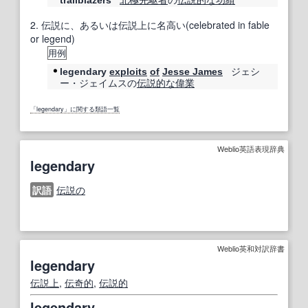
trailblazers
2.
伝説に、あるいは伝説上に名高い(celebrated in fable
or legend)
用例
ジェシ
legendary
exploits
of
Jesse James
ー・ジェイムスの
伝説的な
偉業
「legendary」に関する類語一覧
Weblio英語表現辞典
legendary
訳語
伝説の
Weblio英和対訳辞書
legendary
伝説
上
,
伝奇
的
,
伝説的
legendary