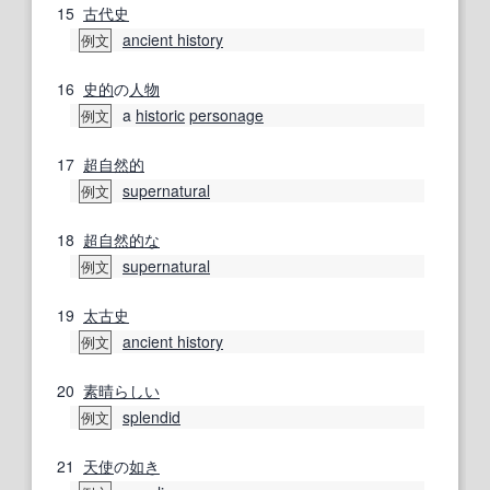
15
古代史
ancient history
例文
16
史的
の
人物
a
historic
personage
例文
17
超自然的
supernatural
例文
18
超自然的な
supernatural
例文
19
太古
史
ancient history
例文
20
素晴らしい
splendid
例文
21
天使
の
如き