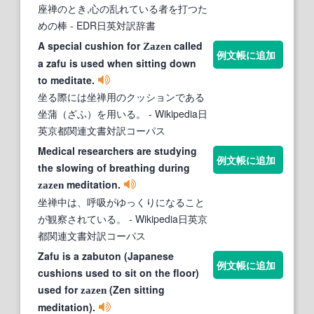
座禅のとき,心の乱れている者を打つた
めの棒
- EDR日英対訳辞書
A special cushion for
called
Zazen
例文帳に追加
a zafu is used when sitting down
to meditate.
坐る際には坐禅用のクッションである
坐蒲（ざふ）を用いる。
- Wikipedia日
英京都関連文書対訳コーパス
Medical researchers are studying
例文帳に追加
the slowing of breathing during
meditation.
zazen
坐禅中は、呼吸がゆっくりになること
が観察されている。
- Wikipedia日英京
都関連文書対訳コーパス
Zafu is a zabuton (Japanese
例文帳に追加
cushions used to sit on the floor)
used for
(Zen sitting
zazen
meditation).