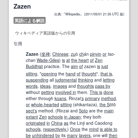
Zazen
出典:『Wikipedia』 (2011/05/01 21:35 UTC 版)
英語による解説
ウィキペディア英語版からの引用
引用
Zazen
(
坐禅
;
Chinese
;
zu
ò
ch
án
pinyin
or
tso-
chan
Wade-Giles
)
is
at
the heart
of
Zen
Buddhist
practice. The
aim
of
zazen
is
just
sitting
, "
opening
the
hand
of
thought
",
that is
,
suspending
all
judgmental
thinking
and
letting
words
,
ideas
,
images
and
thoughts
pass by
without
getting
involved in
them.
This is
done
either through
koans
, Rinzai
's
primary
method
,
or
whole-hearted
sitting
(shikantaza),
the S
ōtō
sect
's
method. (Rinzai and
Soto
are the
main
extant
Zen
schools
in Japan
; they both
originated
in
China
as
the Linji and Caodong
schools
,
respectively.
)
Once
the
mind
is able to
be
unhindered
by
its
many
layers
, one will
then