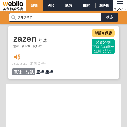
辞書
例文
診断
翻訳
単語帳
英和和英辞書
ログイン
単語
保存
を
zazen
とは
発音添削
意味・読み方・使い方
プロの添削を
無料で試す
/
/
(米国英語)
zɑːˈzɛn
意味・対訳
座禅,坐禅