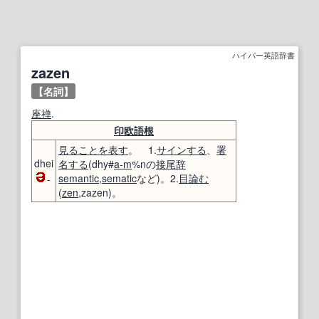
ハイパー英語辞書
zazen
【名詞】
座禅
.
印欧語
根
見ること
を表す
。 1.
サインする
、
署
dhei
名する
(dhy#
a-m
%nの
接尾辞
semantic
,
sematic
など)。2.
目論む
-
(
zen
,zazen)。