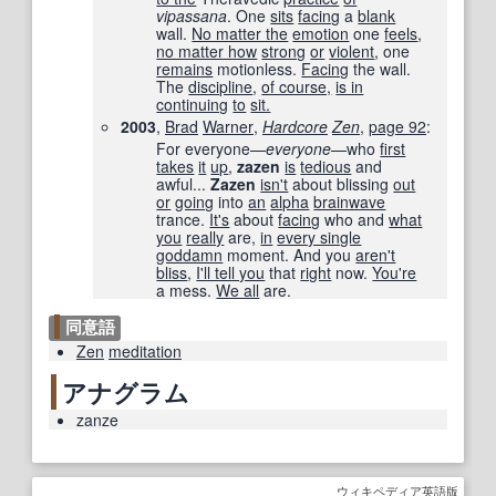
vipassana
. One
sits
facing
a
blank
wall.
No matter the
emotion
one
feels
,
no matter how
strong
or
violent
, one
remains
motionless.
Facing
the wall.
The
discipline
,
of course,
is in
continuing
to
sit.
2003
,
Brad
Warner
,
Hardcore
Zen
,
page
92
:
For everyone—
everyone
—who
first
takes
it
up
,
zazen
is
tedious
and
awful...
Zazen
isn't
about blissing
out
or
going
into
an
alpha
brainwave
trance.
It's
about
facing
who and
what
you
really
are,
in
every single
goddamn
moment. And you
aren't
bliss
,
I'll tell you
that
right
now.
You're
a mess.
We all
are.
同意語
Zen
meditation
アナグラム
zanze
ウィキペディア英語版