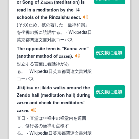
or Song of
(meditation) is
Zazen
read in a meditation by the 14
schools of the Rinzaishu sect.
(その)ため、彼の著した「坐禅和讃」
を坐禅の折に読誦する。
- Wikipedia日
英京都関連文書対訳コーパス
The opposite term is "Kanna-zen"
例文帳に追加
(another method of
).
zazen
対立する言葉に看話禅があ
る。
- Wikipedia日英京都関連文書対訳
コーパス
Jikijitsu or jikido walks around the
例文帳に追加
Zendo hall (meditation hall) during
and check the meditators'
zazen
.
zazen
直日・直堂は坐禅中の禅堂内を巡回
し、修行者の坐禅を点検す
る。
- Wikipedia日英京都関連文書対訳