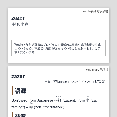
Weblio英和対訳辞書
zazen
座禅
,
坐禅
Weblio英和対訳辞書はプログラムで機械的に意味や英語表現を生成
しているため、不適切な項目が含まれていることもあります。ご了
承くださいませ。
Wiktionary英語版
zazen
出典
:『
Wiktionary
』 (2024/12/18
23
:
14
UTC
版
)
語源
ざ
ぜん
ざ
Borrowed
from
Japanese
坐
禅
(
zazen
)
, from
坐
(
za
,
ぜん
“
sitting
”
)
+
禅
(
zen
,
“
meditation
”
)
.
発音