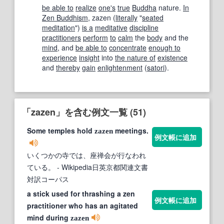
be able to
realize
one's
true
Buddha
nature.
In
Zen Buddhism
, zazen (
literally
"
seated
meditation
")
is a
meditative
discipline
practitioners
perform
to
calm
the
body
and the
mind
, and
be able to
concentrate
enough to
experience
insight
into
the nature of
existence
and
thereby
gain
enlightenment
(
satori
).
「zazen」を含む例文一覧 (51)
Some temples hold
meetings.
zazen
例文帳に追加
いくつかの寺では、座禅会が行なわれ
ている。
- Wikipedia日英京都関連文書
対訳コーパス
a stick used for thrashing a zen
例文帳に追加
practitioner who has an agitated
mind during
zazen