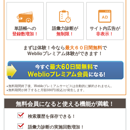
単語帳への
語彙力診断が
サイト内広告が
登録数増加！
無制限！
非表示！
まずは体験！今なら
最大６０日間無料
で
Weblioプレミアム体験ができます！
※無料期間終了後、Weblioプレミアムサービスは自動的に解約されません。
※無料期間が終了すると月額330円(税込)が発生します。
無料会員になると使える機能が満載！
検索履歴を保存できる！
語彙力診断の実施回数増加！