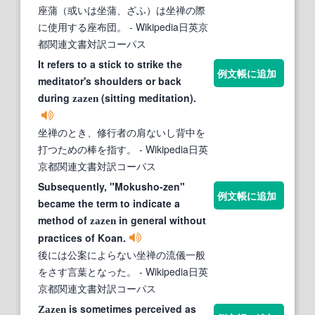
座蒲（或いは坐蒲、ざふ）は坐禅の際
に使用する座布団。
- Wikipedia日英京
都関連文書対訳コーパス
It refers to a stick to strike the
例文帳に追加
meditator's shoulders or back
during
(sitting meditation).
zazen
坐禅のとき、修行者の肩ないし背中を
打つための棒を指す。
- Wikipedia日英
京都関連文書対訳コーパス
Subsequently, "Mokusho-zen"
例文帳に追加
became the term to indicate a
method of
in general without
zazen
practices of Koan.
後には公案によらない坐禅の流儀一般
をさす言葉となった。
- Wikipedia日英
京都関連文書対訳コーパス
is sometimes perceived as
Zazen