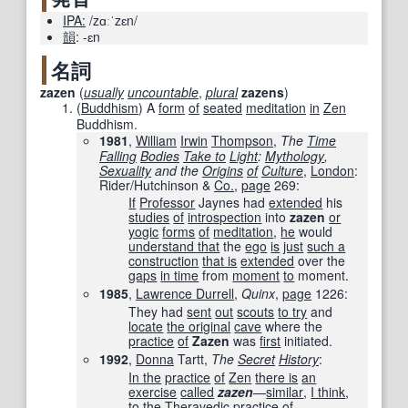
IPA:
/zɑːˈzɛn/
韻
:
-ɛn
名詞
zazen
(
usually
uncountable
,
plural
zazens
)
(
Buddhism
)
A
form
of
seated
meditation
in
Zen
Buddhism.
1981
,
William
Irwin
Thompson
,
The
Time
Falling
Bodies
Take to
Light
:
Mythology
,
Sexuality
and the
Origins
of
Culture
,
London
:
Rider/Hutchinson &
Co.
,
page
269
:
If
Professor
Jaynes had
extended
his
studies
of
introspection
into
zazen
or
yogic
forms
of
meditation
,
he
would
understand that
the
ego
is
just
such a
construction
that is
extended
over the
gaps
in time
from
moment
to
moment.
1985
,
Lawrence Durrell
,
Quinx
,
page
1226
:
They had
sent
out
scouts
to try
and
locate
the original
cave
where the
practice
of
Zazen
was
first
initiated.
1992
,
Donna
Tartt,
The
Secret
History
:
In the
practice
of
Zen
there is
an
exercise
called
zazen
—
similar
,
I think
,
to the
Theravedic
practice
of