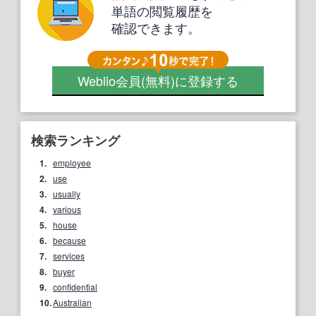
単語の閲覧履歴を
確認できます。
Weblio会員
(無料)
に登録する
検索ランキング
1.
employee
2.
use
3.
usually
4.
various
5.
house
6.
because
7.
services
8.
buyer
9.
confidential
10.
Australian