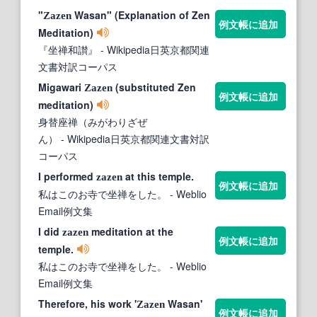
"
Wasan" (Explanation of Zen
Zazen
例文帳に追加
Meditation)
『坐禅和讃』
- Wikipedia日英京都関連
文書対訳コーパス
Migawari
(substituted Zen
Zazen
例文帳に追加
meditation)
身替座禅（みがわりざぜ
ん）
- Wikipedia日英京都関連文書対訳
コーパス
I performed
at this temple.
zazen
例文帳に追加
私はこのお寺で坐禅をした。
- Weblio
Email例文集
I did
meditation at the
zazen
例文帳に追加
temple.
私はこのお寺で坐禅をした。
- Weblio
Email例文集
Therefore, his work '
Wasan'
Zazen
例文帳に追加