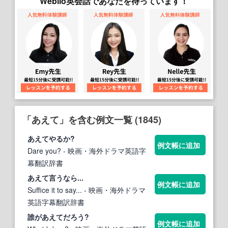
Weblio英会話であなたを待っています！
「あえて」を含む例文一覧 (1845)
あえて
やるか?
例文帳に追加
Dare you?
- 映画・海外ドラマ英語字
幕翻訳辞書
あえて
言うなら...
例文帳に追加
Suffice it to say...
- 映画・海外ドラマ
英語字幕翻訳辞書
誰が
あえて
だろう?
例文帳に追加