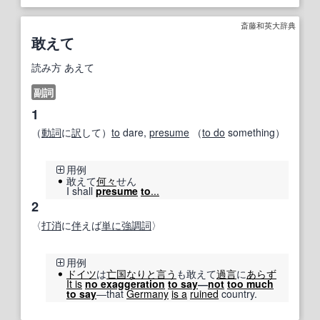
斎藤和英大辞典
敢えて
読み方
あえて
副詞
1
（
動詞
に
訳
して）
to
dare,
presume
（
to do
something）
用例
敢えて
何々
せん
I shall
presume
to
...
2
〈
打消
に
伴
えば
単に
強調
詞
〉
用例
ドイツ
は
亡国
なりと
言う
も敢えて
過言
に
あらず
It is
no exaggeration
to say
―
not
too much
to say
―that
Germany
is a
ruined
country.