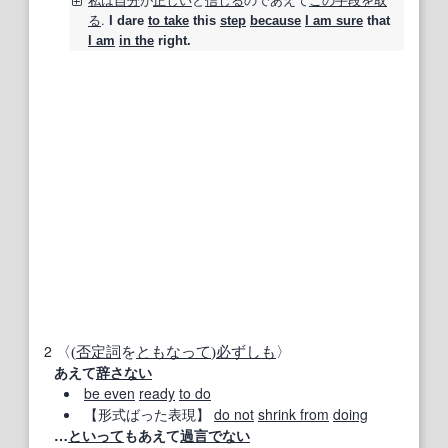
る
.
I dare
to take
this
step
because
I am sure
that
I am
in the
right.
2
〈(
否定
詞
を
ともなって
)
必ずしも
〉
あえて
辞さない
be even
ready
to do
【形式ばった表現】
do not
shrink from
doing
…
といって
もあえて
過言
でない