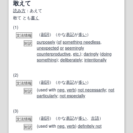
敢えて
読み方
：あえて
敢て とも
書く
(1)
（
副詞
）（かな
表記
が
多い
）
文法情報
purposely
(
of
something needless
,
対訳
unexpected
or
seemingly
counterproductive
,
etc.
);
daringly
(
doing
something
);
deliberately
;
intentionally
(2)
（
副詞
）（かな
表記
が
多い
）
文法情報
(used with
neg.
verb
)
not necessarily
;
not
対訳
particularly
;
not especially
(3)
（
副詞
）（かな
表記
が
多い
、
古語
）
文法情報
(used with
neg.
verb
)
definitely not
対訳