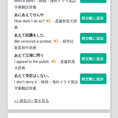
Who'd dare?
- 映画・海外ドラマ英語
字幕翻訳辞書
あに
あえて
せんや
例文帳に追加
How dare I do so?
- 斎藤和英大辞
典
あえて
抗議をした.
例文帳に追加
We ventured a protest.
- 研究社
新英和中辞典
あえて
江湖に問う
例文帳に追加
I appeal to the public.
- 斎藤和英
大辞典
あえて
否定はしない。
例文帳に追加
I don't deny it.
- 映画・海外ドラマ英語
字幕翻訳辞書
>> 例文の一覧を見る