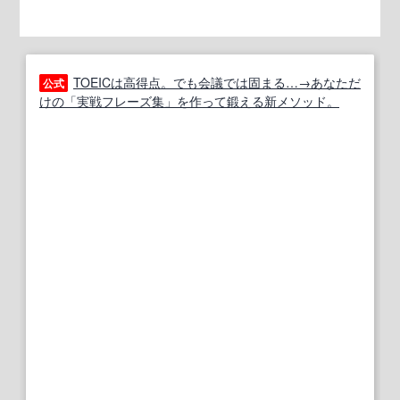
TOEICは高得点。でも会議では固まる…→あなただ
公式
けの「実戦フレーズ集」を作って鍛える新メソッド。