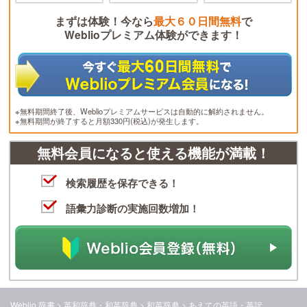
まずは体験！今なら
最大６０日間無料
で
Weblioプレミアム体験ができます！
※無料期間終了後、Weblioプレミアムサービスは自動的に解約されません。
※無料期間が終了すると月額330円(税込)が発生します。
無料会員になると使える機能が満載！
検索履歴を保存できる！
語彙力診断の実施回数増加！
Weblio 辞書
>
英和辞典・和英辞典
>
和英辞典
>
あえて
の英語・英訳