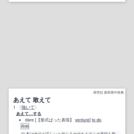
研究社 新和英中辞典
あえて 敢えて
1
〈
強いて
〉
あえて…する
dare [
【形式ばった表現】
venture
]
to do
用例
私は
自分
が
正しい
と
信じる
のであえて
この手
段
を取