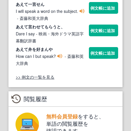
あえて
一言せん
例文帳に追加
I will speak a word on the subject.
- 斎藤和英大辞典
あえて
言わせてもらうと、
例文帳に追加
Dare I say
- 映画・海外ドラマ英語字
幕翻訳辞書
あえて
弁を好まんや
例文帳に追加
How can I but speak?
- 斎藤和英
大辞典
>> 例文の一覧を見る
閲覧履歴
をすると、
無料会員登録
単語の閲覧履歴を
確認できます。