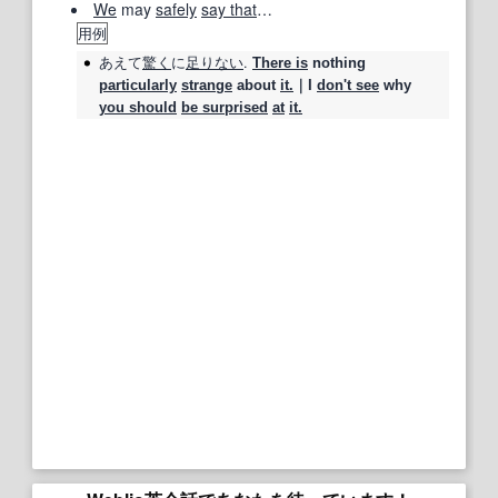
We
may
safely
say that
…
用例
あえて
驚く
に
足りない
.
There is
nothing
particularly
strange
about
it.
｜I
don't see
why
you should
be surprised
at
it.