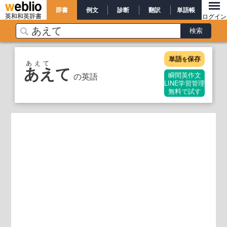
辞書
例文
診断
翻訳
単語帳
英和和英辞書
ログイン
単語
保存
を
あえて
あえて
の英語
瞬間英作文
LINE学習管理
無料で試す