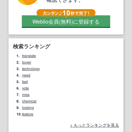
Weblio会員
(無料)
に登録する
検索ランキング
1.
translate
2.
buyer
3.
technology
4.
need
5.
fast
6.
vote
7.
miss
8.
chemical
9.
looking
10.
feature
もっとランキングを見る