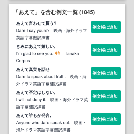
「あえて」を含む例文一覧 (1845)
あえて
言わせて貰う?
例文帳に追加
Dare I say yours?
- 映画・海外ドラマ
英語字幕翻訳辞書
きみに
あえて
嬉しい。
例文帳に追加
I'm glad to see you.
- Tanaka
Corpus
あえて
真実を話せ
例文帳に追加
Dare to speak about truth.
- 映画・海
外ドラマ英語字幕翻訳辞書
あえて
否定はしない。
例文帳に追加
I will not deny it.
- 映画・海外ドラマ英
語字幕翻訳辞書
あえて
誰もが発言。
例文帳に追加
Anyone who dare speak out.
- 映画・
海外ドラマ英語字幕翻訳辞書