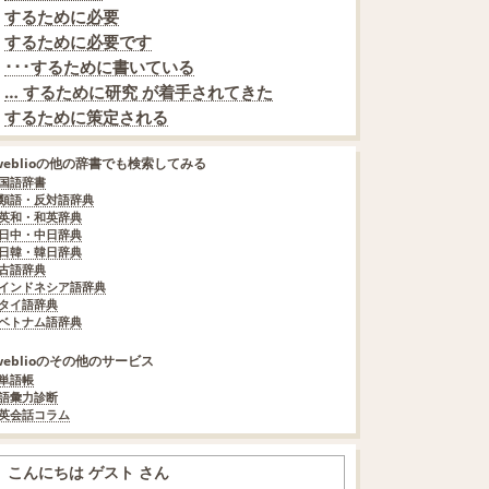
するために必要
するために必要です
･･･するために書いている
… するために研究 が着手されてきた
するために策定される
weblioの他の辞書でも検索してみる
国語辞書
類語・反対語辞典
英和・和英辞典
日中・中日辞典
日韓・韓日辞典
古語辞典
インドネシア語辞典
タイ語辞典
ベトナム語辞典
weblioのその他のサービス
単語帳
語彙力診断
英会話コラム
こんにちは ゲスト さん