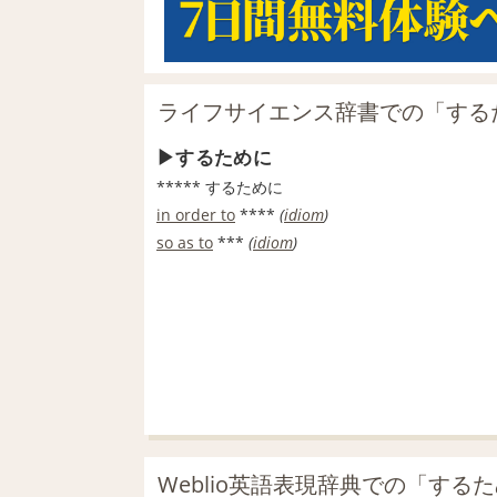
ライフサイエンス辞書での「する
するために
*****
するために
in order to
****
(
idiom
)
so as to
***
(
idiom
)
Weblio英語表現辞典での「する