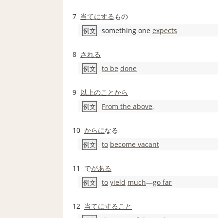
7
当てにする
もの
something one
expects
例文
8
される
to be
done
例文
9
以上のことから
From the above
,
例文
10
からに
なる
to
become vacant
例文
11
で
がある
to
yield
much
―
go far
例文
12
当てにすること