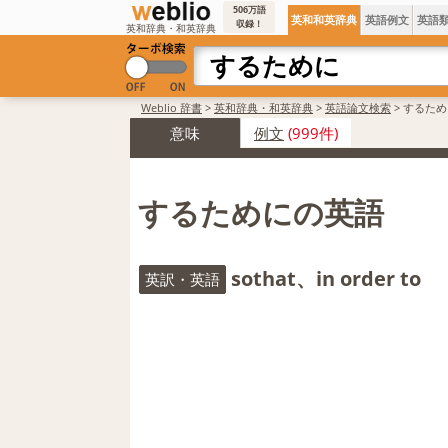
506万語
英和和英辞典
英語例文
英語
収録！
英和辞典・和英辞典
Weblio 辞書
>
英和辞典・和英辞典
>
英語論文検索
>
するため
意味
例文
(999件)
するためにの英語
sothat、in order to
英訳・英語