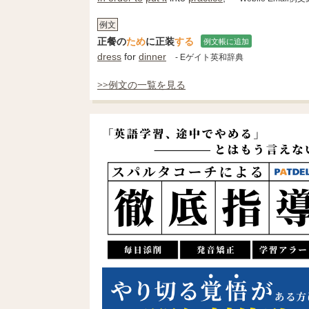
例文
正餐の
ため
に正装
する
例文帳に追加
dress
for
dinner
- Eゲイト英和辞典
>>例文の一覧を見る