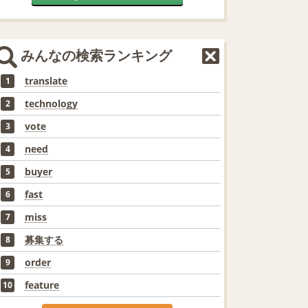
みんなの検索ランキング
translate
1
technology
2
vote
3
need
4
buyer
5
fast
6
miss
7
募集する
8
order
9
feature
10