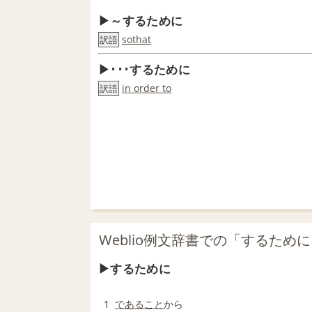
～するために
sothat
訳語
･･･するために
in order to
訳語
Weblio例文辞書での「するため
するために
1
であること
から