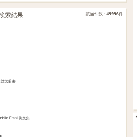
検索結果
該当件数 :
49996
件
日英対訳辞書
eblio Email例文集
文集