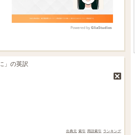
Powered by 
GliaStudios
M
u
t
に」の英訳
e
出典元
索引
用語索引
ランキング