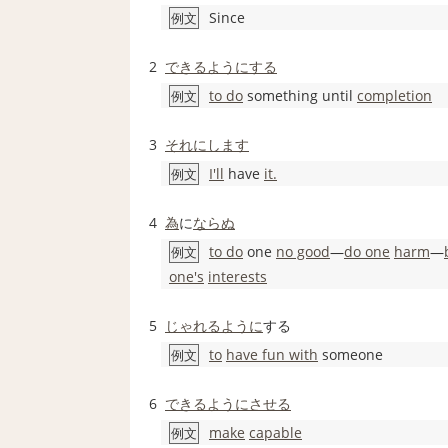
Since
例文
2
できるようにする
to do
something until
completion
例文
3
それに
します
I'll
have
it.
例文
4
為
に
ならぬ
to do
one
no good
―
do one
harm
―
例文
one's
interests
5
じゃれる
ように
する
to
have fun with
someone
例文
6
できるように
させる
make
capable
例文