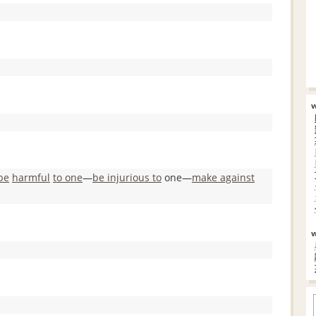
be
harmful
to one
―
be injurious to
one―
make against