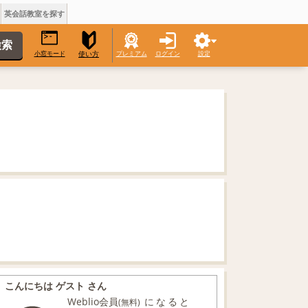
英会話教室を探す
小窓モード
プレミアム
ログイン
設定
使い方
こんにちは ゲスト さん
Weblio会員
になると
(無料)