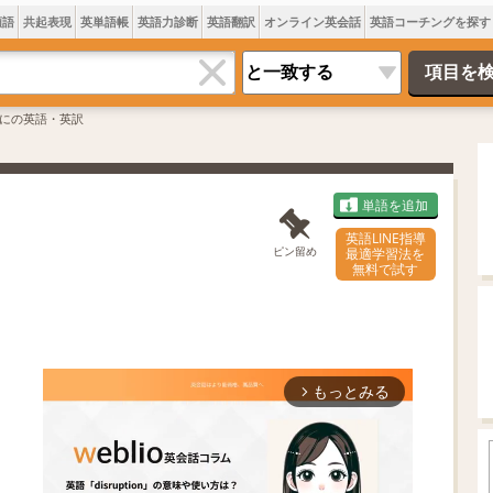
類語
共起表現
英単語帳
英語力診断
英語翻訳
オンライン英会話
英語コーチングを探す
にの英語・英訳
単語を追加
英語LINE指導
ピン留め
最適学習法を
無料で試す
もっとみる
arrow_forward_ios