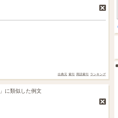
出典元
索引
用語索引
ランキング
に」に類似した例文