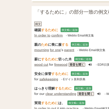
「するために」の部分一致の例文
例文
確認
するために
例文帳に追加
In order to
confirm
- Weblio Email例文集
親の
ため
に喪に服
する
例文帳に追加
mourning
for one
's
parent
- Weblio Email例文集
薪に
するために
切った木
例文帳に追加
wood cut
for
firewood
発音を聞く
- EDR
安全に保管
するために
例文帳に追加
for
safekeeping
- Eゲイト英和辞典
はっきり理解
するために
例文帳に追加
for our
clear understanding
発音を聞く
- W
実現
するために
は、
例文帳に追加
In order to
put it
into
practice
,
- Weblio Email例