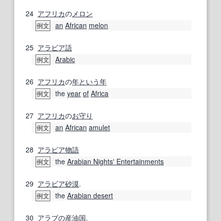
24
アフリカ
の
メロン
an
African
melon
例文
25
アラビア語
Arabic
例文
26
アフリカ
の
年
という
年
the
year
of
Africa
例文
27
アフリカ
の
お守り
an
African
amulet
例文
28
アラビア
物語
the
Arabian Nights' Entertainments
例文
29
アラビア砂漠
.
the
Arabian desert
例文
30
アラブ
の
産油国
.