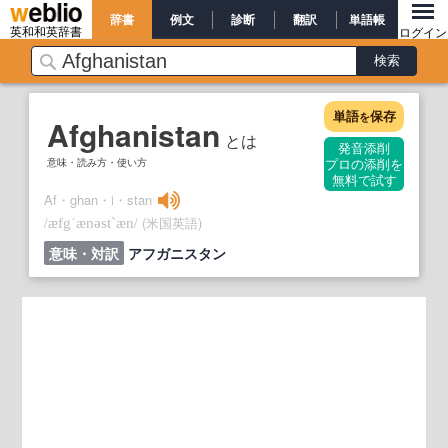
辞書
例文
診断
翻訳
単語帳
英和和英辞書
ログイン
単語
保存
を
Afghanistan
とは
発音添削
意味・読み方・使い方
プロの添削を
無料で試す
Af・ghan・i・stan
/
/
(米国英語)
æfgˈænəst`æn
意味・対訳
アフガニスタン