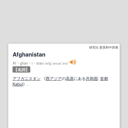
研究社 新英和中辞典
Afghanistan
Af・ghan・i・stan
/
æfgˈænəst`æn
/
【名詞】
アフガニスタン
《
西アジア
の
高原
にある
共和国
;
首都
Kabul
》.