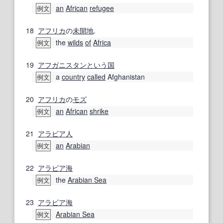
an
African
refugee
例文
18
アフリカ
の
未開地
.
the
wilds
of
Africa
例文
19
アフガニスタン
という
国
a
country
called
Afghanistan
例文
20
アフリカ
の
モズ
an
African
shrike
例文
21
アラビア人
an
Arabian
例文
22
アラビア海
the
Arabian Sea
例文
23
アラビア海
Arabian Sea
例文