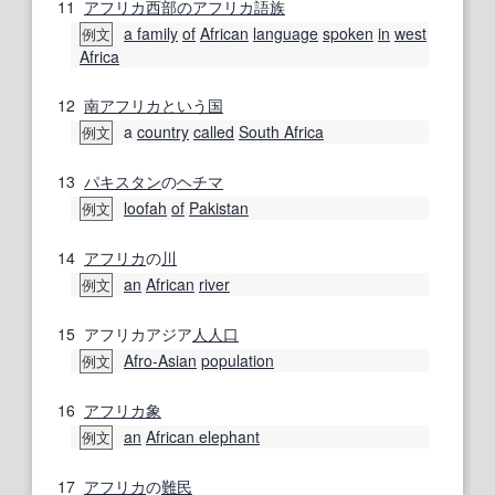
11
アフリカ
西部の
アフリカ
語族
a family
of
African
language
spoken
in
west
例文
Africa
12
南アフリカ
という
国
a
country
called
South Africa
例文
13
パキスタン
の
ヘチマ
loofah
of
Pakistan
例文
14
アフリカ
の
川
an
African
river
例文
15
アフリカアジア
人人
口
Afro-Asian
population
例文
16
アフリカ象
an
African elephant
例文
17
アフリカ
の
難民