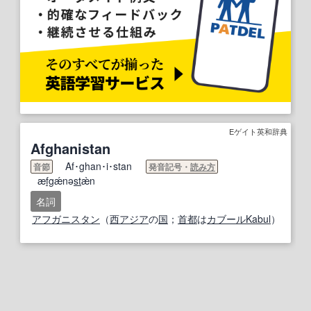
Eゲイト英和辞典
Afghanistan
Af･ghan･i･stan
音節
発音記号・
読み方
æ
fg
ǽnə
st
æ̀n
名詞
アフガニスタン
（
西アジア
の
国
；
首都
は
カブール
Kabul
）