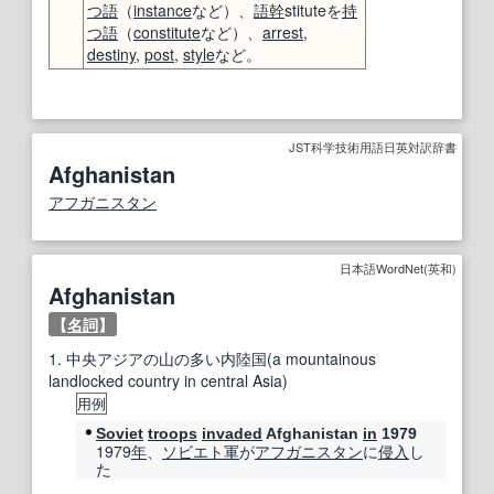
つ
語
（
instance
など）、
語幹
stituteを
持
つ
語
（
constitute
など）、
arrest
,
destiny
,
post
,
style
など。
JST科学技術用語日英対訳辞書
Afghanistan
アフガニスタン
日本語WordNet(英和)
Afghanistan
【
名詞
】
1.
中央アジアの山の多い内陸国(a mountainous
landlocked country in central Asia)
用例
Soviet
troops
invaded
Afghanistan
in
1979
1979
年
、
ソビエト
軍
が
アフガニスタン
に
侵入
し
た