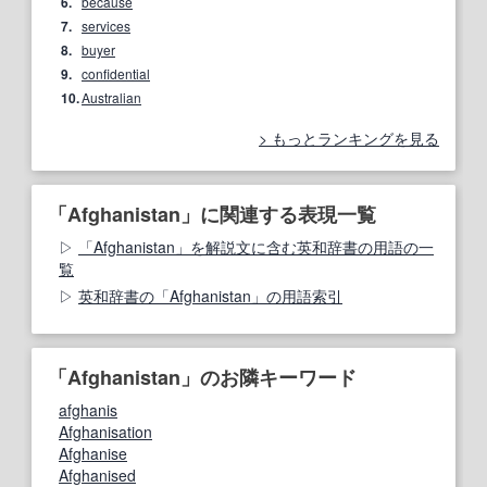
6.
because
7.
services
8.
buyer
9.
confidential
10.
Australian
もっとランキングを見る
「Afghanistan」に関連する表現一覧
「Afghanistan」を解説文に含む英和辞書の用語の一
覧
英和辞書の「Afghanistan」の用語索引
「Afghanistan」のお隣キーワード
afghanis
Afghanisation
Afghanise
Afghanised