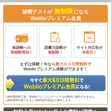
無制限
診断テストが
になる
Weblioプレミアム会員
単語帳への
語彙力診断が
サイト内広告が
登録数増加！
無制限！
非表示！
まずは体験！今なら
最大６０日間無料
で
Weblioプレミアム体験ができます！
※無料期間終了後、Weblioプレミアムサービスは自動的に解約されません。
※無料期間が終了すると月額330円(税込)が発生します。