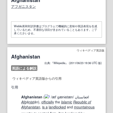
アフガニスタン
Weblio英和対訳辞書はプログラムで機械的に意味や英語表現を生成
しているため、不適切な項目が含まれていることもあります。ご了
承くださいませ。
ウィキペディア英語版
Afghanistan
出典:『Wikipedia』 (2011/06/23 19:36 UTC 版)
英語による解説
ウィキペディア英語版からの引用
引用
Afghanistan
(
/
æ
f
ˈ
ɡ
æ
n
ɨ
s
t
æ
n
/
افغانستان
i
Af
ġā
nist
ān
),
officially
the
Islamic
Republic of
Afghanistan
,
is a
landlocked
and
mountainous