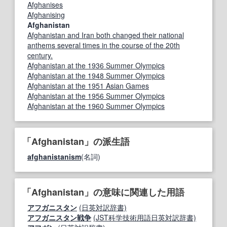
Afghanises
Afghanising
Afghanistan
Afghanistan and Iran both changed their national
anthems several times in the course of the 20th
century.
Afghanistan at the 1936 Summer Olympics
Afghanistan at the 1948 Summer Olympics
Afghanistan at the 1951 Asian Games
Afghanistan at the 1956 Summer Olympics
Afghanistan at the 1960 Summer Olympics
「Afghanistan」の派生語
afghanistanism
(名詞)
「Afghanistan」の意味に関連した用語
アフガニスタン
(日英対訳辞書)
アフガニスタン戦争
(JST科学技術用語日英対訳辞書)