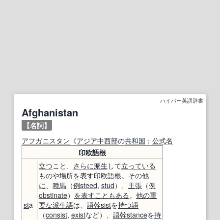
ハイパー英語辞書
Afghanistan
【名詞】
アフガニスタン
《
アジア
中西部
の
共和国
；
公式
名
印欧語
根
立つ
こと、
さらに
派生
して
立っている
ものや
場所を表す
印欧語
根
。
その他
に
、
種馬
（
例
steed
,
stud
）、
主張
（
例
obstinate
）
を表す
こともある
。
他の
重
st
ā-
要な
派生語
は、
語幹
sist
を
持つ
語
（
consist
,
exist
など）、
語幹
stance
を
持