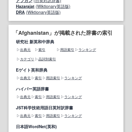
アフガン
(日英対訳辞書)
Hazarajat
(Wiktionary英語版)
DRA
(Wiktionary英語版)
「Afghanistan」が掲載された辞書の索引
研究社 新英和中辞典
出典元
索引
用語索引
ランキング
カテゴリ
品詞別索引
Eゲイト英和辞典
出典元
索引
用語索引
ランキング
ハイパー英語辞書
出典元
索引
用語索引
ランキング
JST科学技術用語日英対訳辞書
出典元
索引
用語索引
ランキング
日本語WordNet(英和)