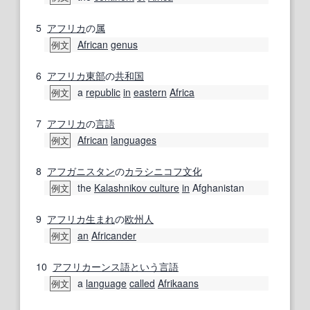
5
アフリカ
の
属
African
genus
例文
6
アフリカ
東部
の
共和国
a
republic
in
eastern
Africa
例文
7
アフリカ
の
言語
African
languages
例文
8
アフガニスタン
の
カラシニコフ
文化
the
Kalashnikov culture
in
Afghanistan
例文
9
アフリカ
生まれ
の
欧州
人
an
Africander
例文
10
アフリカーンス語
という
言語
a
language
called
Afrikaans
例文