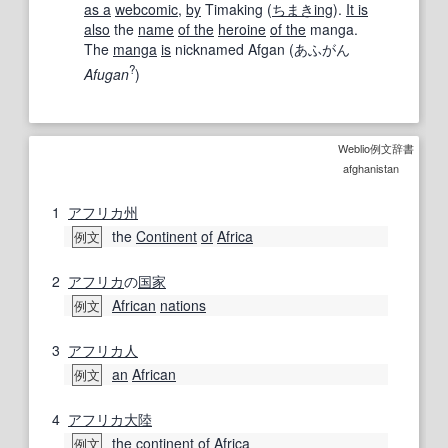
as a
webcomic
,
by
Timaking (
ちまき
ing
).
It is
also
the
name
of the
heroine
of the
manga.
The
manga
is
nicknamed Afgan
(
あふがん
?
Afugan
)
Weblio例文辞書
afghanistan
1
アフリカ
州
the
Continent
of
Africa
例文
2
アフリカ
の
国家
African
nations
例文
3
アフリカ人
an
African
例文
4
アフリカ大陸
the
continent
of
Africa
例文