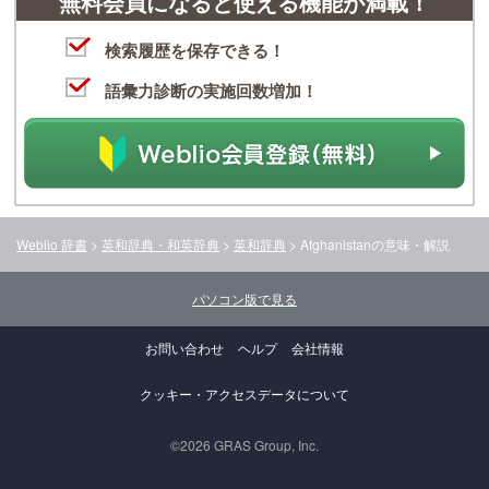
無料会員になると使える機能が満載！
検索履歴を保存できる！
語彙力診断の実施回数増加！
Weblio 辞書
>
英和辞典・和英辞典
>
英和辞典
>
Afghanistan
の意味・解説
パソコン版で見る
お問い合わせ
ヘルプ
会社情報
クッキー・アクセスデータについて
©2026 GRAS Group, Inc.